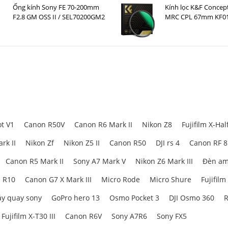
Ống kính Sony FE 70-200mm
Kính lọc K&F Concep
F2.8 GM OSS II / SEL70200GM2
MRC CPL 67mm KF01
t V1
Canon R50V
Canon R6 Mark II
Nikon Z8
Fujifilm X-Hal
rk II
Nikon Zf
Nikon Z5 II
Canon R50
DJI rs 4
Canon RF 
Canon R5 Mark II
Sony A7 Mark V
Nikon Z6 Mark III
Đèn am
 R10
Canon G7 X Mark III
Micro Rode
Micro Shure
Fujifilm
y quay sony
GoPro hero 13
Osmo Pocket 3
DJI Osmo 360
R
Fujifilm X-T30 III
Canon R6V
Sony A7R6
Sony FX5