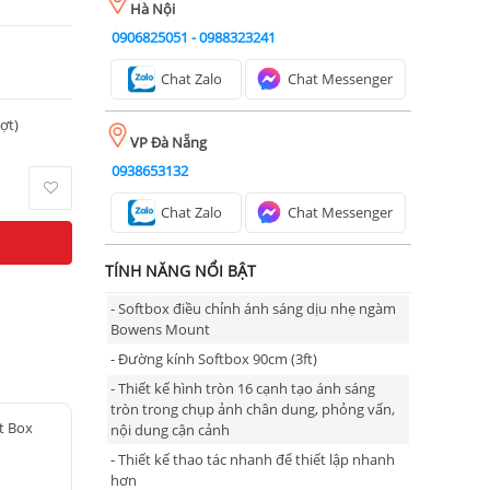
Hà Nội
0906825051
-
0988323241
Chat Zalo
Chat Messenger
ượt)
VP Đà Nẵng
0938653132
Chat Zalo
Chat Messenger
TÍNH NĂNG NỔI BẬT
- Softbox điều chỉnh ánh sáng dịu nhẹ ngàm
Bowens Mount
- Đường kính Softbox 90cm (3ft)
- Thiết kế hình tròn 16 cạnh tạo ánh sáng
tròn trong chụp ảnh chân dung, phỏng vấn,
t Box
nội dung cận cảnh
- Thiết kế thao tác nhanh để thiết lập nhanh
hơn