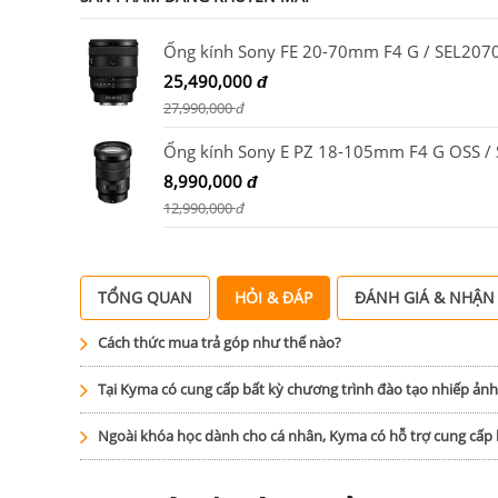
Ống kính Sony FE 20-70mm F4 G / SEL207
25,490,000
đ
27,990,000
đ
8,990,000
đ
12,990,000
đ
TỔNG QUAN
HỎI & ĐÁP
ĐÁNH GIÁ & NHẬN
Cách thức mua trả góp như thế nào?
Tại Kyma có cung cấp bất kỳ chương trình đào tạo nhiếp ản
Ngoài khóa học dành cho cá nhân, Kyma có hỗ trợ cung cấ