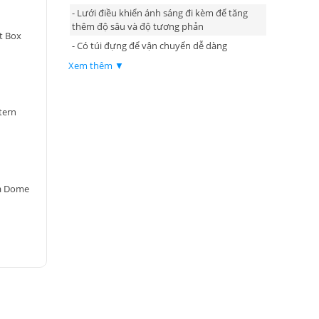
- Lưới điều khiển ánh sáng đi kèm để tăng
thêm độ sâu và độ tương phản
t Box
- Có túi đựng để vận chuyển dễ dàng
- Tương thích với amaran COB và các thiết bị
Xem thêm ▼
gắn Bowens Mount khác lên tới 600W
tern
a Dome