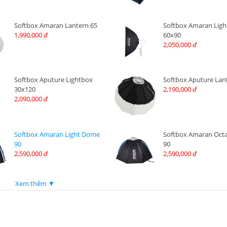
Softbox Amaran Lantern 65
Softbox Amaran Ligh
1,990,000
60x90
đ
2,050,000
đ
Softbox Aputure Lightbox
Softbox Aputure Lan
30x120
2,190,000
đ
2,090,000
đ
Softbox Amaran Light Dome
Softbox Amaran Oct
90
90
2,590,000
2,590,000
đ
đ
Xem thêm ▼