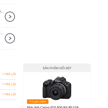
Canon EOS R6 Mark II Body + Canon RF 50mm F1.8 STM
Sony ZV-E10 Body + Sony E PZ 18-105mm F4 G OSS
SẢN PHẨM NỔI BẬT
1 TRẢ LỜI
1 TRẢ LỜI
1 TRẢ LỜI
Trả góp online
Máy ảnh Canon EOS R50 (Kit RF-S18-