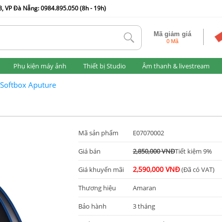
, VP Đà Nẵng: 0984.895.050 (8h - 19h)
Mã giảm giá
tlk
0 Mã
Phụ kiện máy ảnh
Thiết bị Studio
Âm thanh & livestream
Softbox Aputure
Mã sản phẩm
E07070002
Giá bán
2,850,000 VNĐ
Tiết kiệm 9%
2,590,000 VNĐ
Giá khuyến mãi
(Đã có VAT)
Thương hiệu
Amaran
Bảo hành
3 tháng