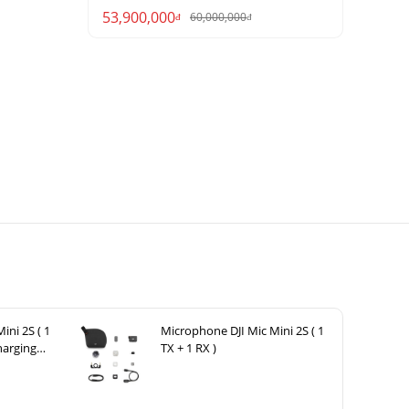
53,900,000
60,000,000
đ
đ
ini 2S ( 1
Microphone DJI Mic Mini 2S ( 1
harging
TX + 1 RX )