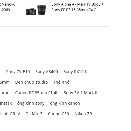
t Nano-X
Sony Alpha A7 Mark IV Body +
.2369
Sony FE PZ 16-35mm F4 G
f
Sony ZV-E10
Sony A6400
Sony RX1R III
85mm
Đèn chụp studio
Thẻ nhớ
aran
Canon RF 35mm F1.4L
Sony ZV-1 Mark II
 instax
ống kính sony
ống kính canon
icoh GR IV
DJI Mic 3
Canon C50
Nikon ZR