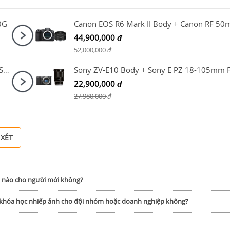
0G
44,900,000
đ
52,000,000
đ
Ống kính Sony E PZ 18-105mm F4 G OSS / SELP18105G
22,900,000
đ
27,980,000
đ
 XÉT
h nào cho người mới không?
p khóa học nhiếp ảnh cho đội nhóm hoặc doanh nghiệp không?