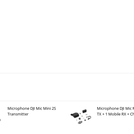
Microphone DJI Mic Mini 2S
Microphone DJI Mic M
Transmitter
TX + 1 Mobile RX + C
Case )