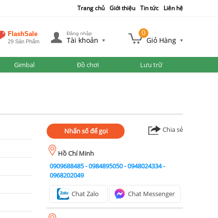
Trang chủ
Giới thiệu
Tin tức
Liên hệ
0
FlashSale
Đăng nhập
Tài khoản
Giỏ Hàng
29 Sản Phẩm
Gimbal
Đồ chơi
Lưu trữ
Chia sẻ
Nhấn số để gọi
Hồ Chí Minh
0909688485
-
0984895050
-
0948024334
-
0968202049
Chat Zalo
Chat Messenger