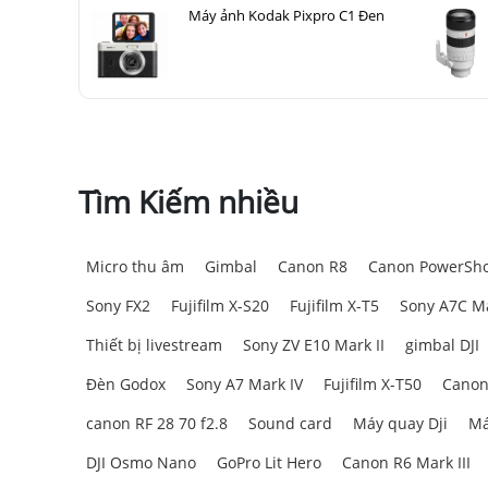
Máy ảnh Kodak Pixpro C1 Đen
Tìm Kiếm nhiều
Micro thu âm
Gimbal
Canon R8
Canon PowerSho
Sony FX2
Fujifilm X-S20
Fujifilm X-T5
Sony A7C Ma
Thiết bị livestream
Sony ZV E10 Mark II
gimbal DJI
Đèn Godox
Sony A7 Mark IV
Fujifilm X-T50
Canon
canon RF 28 70 f2.8
Sound card
Máy quay Dji
Má
DJI Osmo Nano
GoPro Lit Hero
Canon R6 Mark III