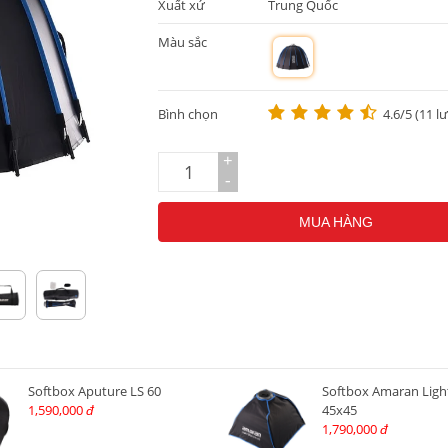
Xuất xứ
Trung Quốc
Màu sắc
m
Bình chọn
4.6/5 (11 l
+
-
MUA HÀNG
Softbox Aputure LS 60
Softbox Amaran Ligh
1,590,000
45x45
đ
1,790,000
đ