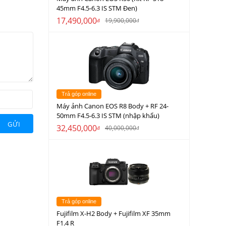
45mm F4.5-6.3 IS STM Đen)
17,490,000
19,900,000
đ
đ
Trả góp online
Máy ảnh Canon EOS R8 Body + RF 24-
50mm F4.5-6.3 IS STM (nhập khẩu)
GỬI
32,450,000
40,000,000
đ
đ
Trả góp online
Fujifilm X-H2 Body + Fujifilm XF 35mm
F1.4 R