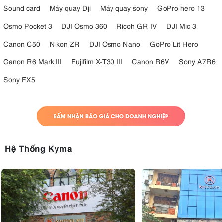
Sound card
Máy quay Dji
Máy quay sony
GoPro hero 13
Osmo Pocket 3
DJI Osmo 360
Ricoh GR IV
DJI Mic 3
Canon C50
Nikon ZR
DJI Osmo Nano
GoPro Lit Hero
Canon R6 Mark III
Fujifilm X-T30 III
Canon R6V
Sony A7R6
Sony FX5
Hệ Thống Kyma