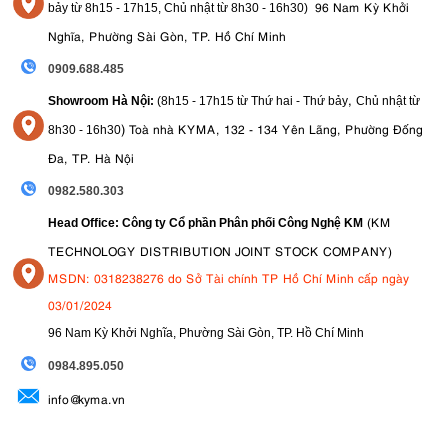
96 Nam Kỳ Khởi
bảy từ
8h15 - 17h15,
Chủ nhật từ 8
h30 - 16h30
)
Nghĩa, Phường Sài Gòn, TP. Hồ Chí Minh
0909.688.485
,
Showroom Hà Nội:
(8h15 - 17h15 từ Thứ hai - Thứ bảy
Chủ nhật từ
)
Toà nhà KYMA, 132 - 134 Yên Lãng, Phường Đống
8
h30 - 16h30
Đa, TP. Hà Nội
0982.580.303
(KM
Head Office: Công ty Cổ phần Phân phối Công Nghệ KM
TECHNOLOGY DISTRIBUTION JOINT STOCK COMPANY)
MSDN: 0318238276 do Sở Tài chính TP Hồ Chí Minh cấp ngày
03/01/2024
96 Nam Kỳ Khởi Nghĩa, Phường Sài Gòn, TP. Hồ Chí Minh
09
84.895.050
info@kyma.vn