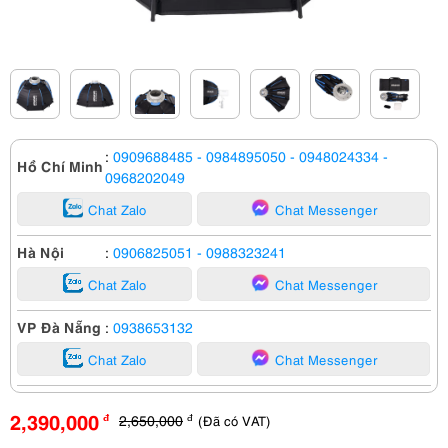
:
0909688485
- 0984895050
- 0948024334
-
Hồ Chí Minh
0968202049
Chat Zalo
Chat Messenger
Hà Nội
:
0906825051
- 0988323241
Chat Zalo
Chat Messenger
VP Đà Nẵng
:
0938653132
Chat Zalo
Chat Messenger
2,390,000
2,650,000
(Đã có VAT)
đ
đ