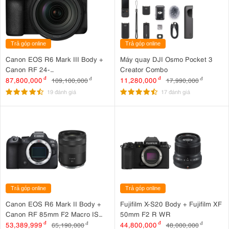
Trả góp online
Trả góp online
Canon EOS R6 Mark III Body +
Máy quay DJI Osmo Pocket 3
Canon RF 24-
Creator Combo
105mm F4 L IS USM
87,800,000
đ
11,280,000
đ
109,100,000
đ
17,990,000
đ
19 đánh giá
17 đánh giá
Trả góp online
Trả góp online
Canon EOS R6 Mark II Body +
Fujifilm X-S20 Body + Fujifilm XF
Canon RF 85mm F2 Macro IS
50mm F2 R WR
STM
53,389,999
đ
44,800,000
đ
65,190,000
đ
48,000,000
đ