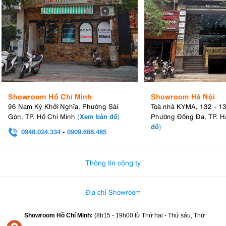
Showroom Hồ Chí Minh
Showroom Hà Nội
96 Nam Kỳ Khởi Nghĩa, Phường Sài
Toà nhà KYMA, 132 - 1
Xem bản đồ
Gòn, TP. Hồ Chí Minh
(
)
Phường Đống Đa, TP. H
đồ
)
0948.024.334
-
0909.688.485
0982.580.303
-
0938
Thông tin công ty
Địa chỉ Showroom
Showroom Hồ Chí Minh:
(8h15 - 19h00 từ
Thứ hai - Thứ sáu, Thứ