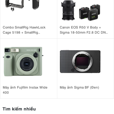
Combo SmallRig HawkLock
Canon EOS R50 V Body +
Cage 5198 + SmallRig
Sigma 18-50mm F2.8 DC DN
HawkLock H21 4485 cho Sony
(C) + Rode Wireless Go III
A7CM2, A7CR
Máy ảnh Fujifilm Instax Wide
Máy ảnh Sigma BF (Đen)
400
Tìm kiếm nhiều