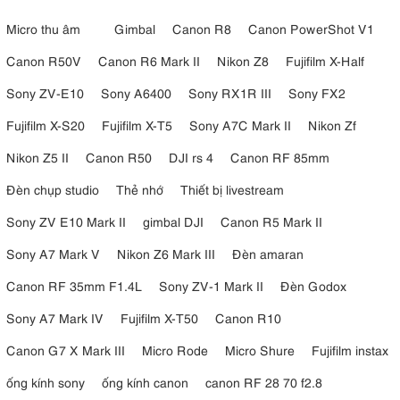
Micro thu âm
Gimbal
Canon R8
Canon PowerShot V1
Canon R50V
Canon R6 Mark II
Nikon Z8
Fujifilm X-Half
Sony ZV-E10
Sony A6400
Sony RX1R III
Sony FX2
Fujifilm X-S20
Fujifilm X-T5
Sony A7C Mark II
Nikon Zf
Nikon Z5 II
Canon R50
DJI rs 4
Canon RF 85mm
Đèn chụp studio
Thẻ nhớ
Thiết bị livestream
Sony ZV E10 Mark II
gimbal DJI
Canon R5 Mark II
Sony A7 Mark V
Nikon Z6 Mark III
Đèn amaran
Canon RF 35mm F1.4L
Sony ZV-1 Mark II
Đèn Godox
Sony A7 Mark IV
Fujifilm X-T50
Canon R10
Canon G7 X Mark III
Micro Rode
Micro Shure
Fujifilm instax
ống kính sony
ống kính canon
canon RF 28 70 f2.8