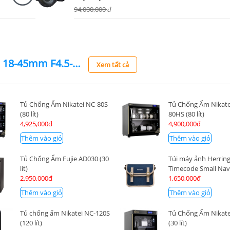
94,000,000
đ
Ống kính Canon RF-S 18-45mm F4.5-6.3 IS STM
Xem tất cả
Tủ Chống Ẩm Nikatei NC-80S
Tủ Chống Ẩm Nikate
(80 lít)
80HS (80 lít)
4,925,000đ
4,900,000đ
Thêm vào giỏ
Thêm vào giỏ
Tủ Chống Ẩm Fujie AD030 (30
Túi máy ảnh Herrin
lít)
Timecode Small Na
2,950,000đ
1,650,000đ
Thêm vào giỏ
Thêm vào giỏ
Tủ chống ẩm Nikatei NC-120S
Tủ Chống Ẩm Nikate
(120 lít)
(30 lít)