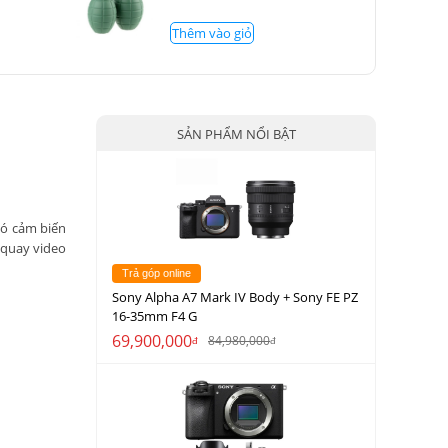
Thêm vào giỏ
SẢN PHẨM NỔI BẬT
ó cảm biến
 quay video
Trả góp online
Sony Alpha A7 Mark IV Body + Sony FE PZ
16-35mm F4 G
69,900,000
84,980,000
đ
đ