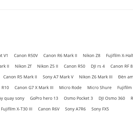
RF-S 18-45mm F4.5-6.3 IS STM
g 29-72mm trên máy ảnh full-frame)
,
ống kính
này hoàn hảo để ghi lại n
gia đình thân mật. Dù bạn đang khám phá những điểm đến mới hay ghi lạ
vụ.
t V1
Canon R50V
Canon R6 Mark II
Nikon Z8
Fujifilm X-Hal
rk II
Nikon Zf
Nikon Z5 II
Canon R50
DJI rs 4
Canon RF 
Canon R5 Mark II
Sony A7 Mark V
Nikon Z6 Mark III
Đèn am
 R10
Canon G7 X Mark III
Micro Rode
Micro Shure
Fujifilm
y quay sony
GoPro hero 13
Osmo Pocket 3
DJI Osmo 360
R
Fujifilm X-T30 III
Canon R6V
Sony A7R6
Sony FX5