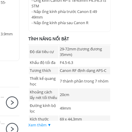
- Ống kính Canon RF-S 18-45mm F4.5-6.3 IS
 55-
STM
- Nắp ống kính phía trước Canon E-49
49mm
- Nắp ống kính phía sau Canon R
S 3.9mm
TÍNH NĂNG NỔI BẬT
29-72mm (tương đương
Độ dài tiêu cự
35mm)
Khẩu độ tối đa
F4.5-6.3
Tương thích
Canon RF định dạng APS-C
Thiết kế quang
7 thành phần trong 7 nhóm
học
Khoảng cách
20cm
Ống Kính Fujifilm (Fujinon) XF 23mm F1.4 R LM WR
lấy nét tối thiểu
Đường kính bộ
49mm
lọc
Kích thước
69 x 44,3mm
Canon EOS R6 Mark II Body + Canon RF 24-105mm F4 L IS USM
Xem thêm ▼
Trọng lượng
130g