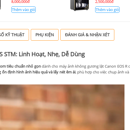
8,000,000đ
2,500,000đ
Thêm vào giỏ
Thêm vào giỏ
Ố KỸ THUẬT
PHỤ KIỆN
ĐÁNH GIÁ & NHẬN XÉT
IS STM: Linh Hoạt, Nhẹ, Dễ Dùng
oom tiêu chuẩn nhỏ gọn
dành cho máy ảnh không gương lật Canon EOS R c
ng ổn định hình ảnh hiệu quả và lấy nét êm ái
, phù hợp cho việc chụp ảnh và