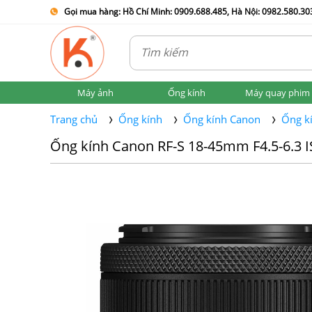
Gọi mua hàng: Hồ Chí Minh: 0909.688.485, Hà Nội: 0982.580.303
Máy ảnh
Ống kính
Máy quay phim
Trang chủ
Ống kính
Ống kính Canon
Ống k
Ống kính Canon RF-S 18-45mm F4.5-6.3 