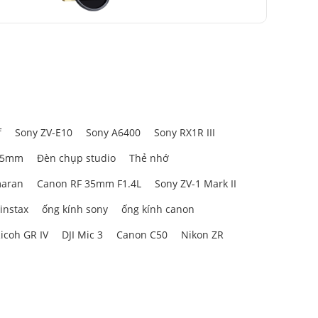
hiều chủ đề
i cuộc sống
f
Sony ZV-E10
Sony A6400
Sony RX1R III
85mm
Đèn chụp studio
Thẻ nhớ
aran
Canon RF 35mm F1.4L
Sony ZV-1 Mark II
 instax
ống kính sony
ống kính canon
icoh GR IV
DJI Mic 3
Canon C50
Nikon ZR