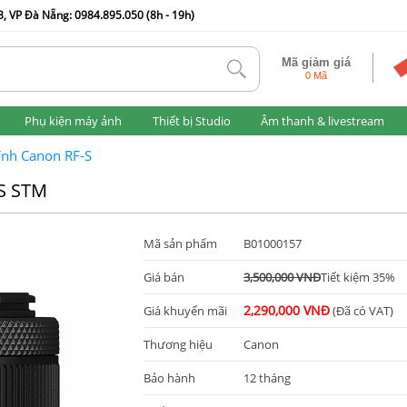
, VP Đà Nẵng: 0984.895.050 (8h - 19h)
Mã giảm giá
tlk
0 Mã
Phụ kiện máy ảnh
Thiết bị Studio
Âm thanh & livestream
ính Canon RF-S
IS STM
Mã sản phẩm
B01000157
Giá bán
3,500,000 VNĐ
Tiết kiệm 35%
2,290,000 VNĐ
Giá khuyến mãi
(Đã có VAT)
Thương hiệu
Canon
Bảo hành
12 tháng