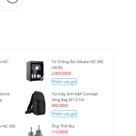
i NC-
Tủ Chống Ẩm Nikatei NC-30C
(30 lít)
2,400,000đ
Thêm vào giỏ
gbone
Túi máy ảnh K&F Concept
vy
Sling Bag KF13.141
800,000đ
Thêm vào giỏ
i NC-30S
Ống Thổi Bụi
110,000đ