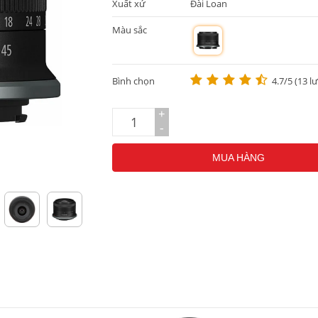
Xuất xứ
Đài Loan
Màu sắc
m
Bình chọn
4.7/5 (13 l
+
-
MUA HÀNG