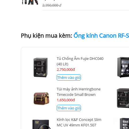
2,350,000
đ
Phụ kiện mua kèm:
Tủ Chống Ẩm Fujie DHC040
(40 Lít)
2,750,000đ
Thêm vào giỏ
Túi máy ảnh Herringbone
Timecode Small Brown
1,650,000đ
Thêm vào giỏ
Kính lọc K&F Concept Slim
MC UV 49mm KF01.507