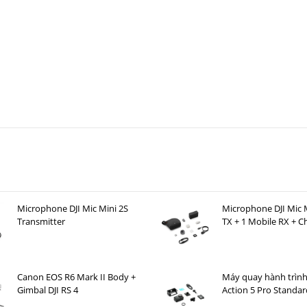
 cự 18mm)
mm), MF: 0.26x (ở tiêu cự 45mm)
 IS STM: Ưu Điểm Và Nhược Điểm
Microphone DJI Mic Mini 2S
Microphone DJI Mic M
n 4 stop
Transmitter
TX + 1 Mobile RX + C
Case )
Canon EOS R6 Mark II Body +
Máy quay hành trìn
 thiếu sáng và xóa phông
Gimbal DJI RS 4
Action 5 Pro Stand
độ rộng hơn
ạt động không ổn định trong điều kiện ánh sáng yếu