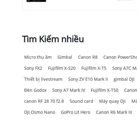
4. Đánh Giá Toàn Diện Về Canon 
4.1. Dải tiêu cự đa năng
Tìm Kiếm nhiều
Cung cấp dải tiêu cự hữu ích
18-45mm (tương đươn
khác nhau, từ phong cảnh đến những khoảnh khắc 
thường ngày, ống kính này đều đáp ứng tốt nhiệm 
Micro thu âm
Gimbal
Canon R8
Canon PowerSho
Sony FX2
Fujifilm X-S20
Fujifilm X-T5
Sony A7C Ma
Thiết bị livestream
Sony ZV E10 Mark II
gimbal DJI
Đèn Godox
Sony A7 Mark IV
Fujifilm X-T50
Canon
canon RF 28 70 f2.8
Sound card
Máy quay Dji
Má
DJI Osmo Nano
GoPro Lit Hero
Canon R6 Mark III