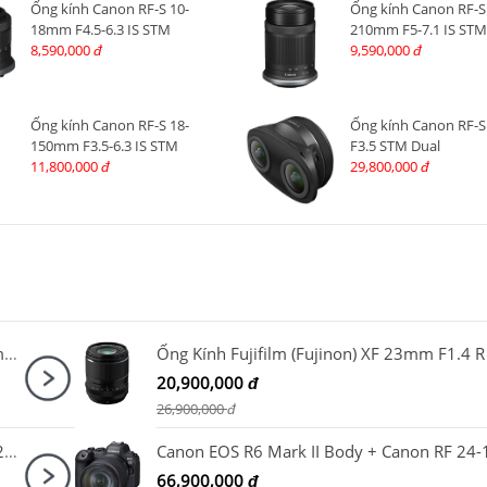
Ống kính Canon RF-S 10-
Ống kính Canon RF-S
18mm F4.5-6.3 IS STM
210mm F5-7.1 IS STM
8,590,000
9,590,000
đ
đ
Ống kính Canon RF-S 18-
Ống kính Canon RF-
150mm F3.5-6.3 IS STM
F3.5 STM Dual
11,800,000
29,800,000
đ
đ
Canon EOS R5 Mark II + Canon RF 24-70mm F2.8 L IS USM
20,900,000
đ
26,900,000
đ
Chân máy ảnh K&F Concept O234A7 + BH-28L KF09.087V6
66,900,000
đ