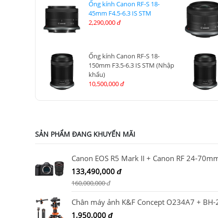
Ống kính Canon RF-S 18-
45mm F4.5-6.3 IS STM
2,290,000
đ
Ống kính Canon RF-S 18-
150mm F3.5-6.3 IS STM (Nhập
khẩu)
10,500,000
đ
SẢN PHẨM ĐANG KHUYẾN MÃI
133,490,000
đ
160,000,000
đ
1,950,000
đ