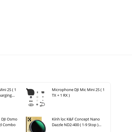
ini 2S ( 1
Microphone DJI Mic Mini 2S ( 1
harging
TX + 1 RX )
h DJI Osmo
Kính lọc K&F Concept Nano
ard Combo
Dazzle ND2-400 ( 1-9 Stop )
67mm KF01.2360