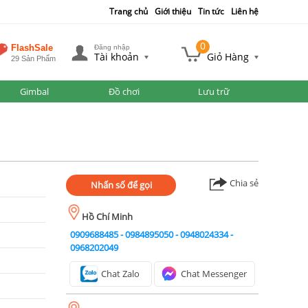
Trang chủ
Giới thiệu
Tin tức
Liên hệ
0
FlashSale
Đăng nhập
Tài khoản
Giỏ Hàng
29 Sản Phẩm
Gimbal
Đồ chơi
Lưu trữ
Chia sẻ
Nhấn số để gọi
Hồ Chí Minh
0909688485
-
0984895050
-
0948024334
-
0968202049
Chat Zalo
Chat Messenger