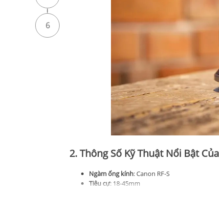
6
2. Thông Số Kỹ Thuật Nổi Bật Củ
Ngàm ống kính
: Canon RF-S
Tiêu cự
: 18-45mm
Khẩu độ tối đa
: f/4.5-6.3
Cấu tạo thấu kính
: 7 thấu kính trong 7 nhóm
Số lá khẩu
: 7