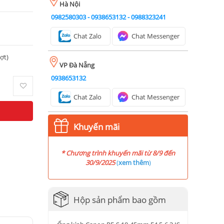
Hà Nội
0982580303
-
0938653132
-
0988323241
Chat Zalo
Chat Messenger
ượt)
VP Đà Nẵng
0938653132
Chat Zalo
Chat Messenger
Khuyến mãi
* Chương trình khuyến mãi từ 8/9 đến
30/9/2025
(
xem thêm
)
Hộp sản phẩm bao gồm