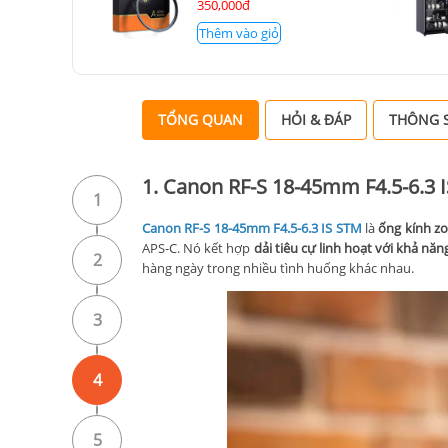
350,000đ
Thêm vào giỏ
TỔNG QUAN
HỎI & ĐÁP
THÔNG S
1. Canon RF-S 18-45mm F4.5-6.3 
1
Canon RF-S 18-45mm F4.5-6.3 IS STM
là
ống kính z
APS-C. Nó kết hợp
dải tiêu cự linh hoạt với khả nă
2
hàng ngày trong nhiều tình huống khác nhau.
3
4
5