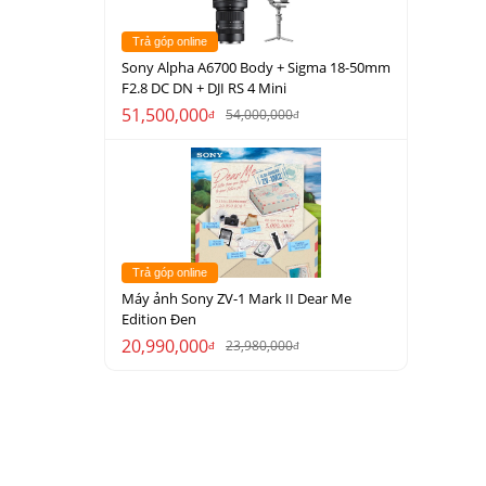
Trả góp online
Sony Alpha A6700 Body + Sigma 18-50mm
F2.8 DC DN + DJI RS 4 Mini
51,500,000
54,000,000
đ
đ
Trả góp online
Máy ảnh Sony ZV-1 Mark II Dear Me
Edition Đen
20,990,000
23,980,000
đ
đ