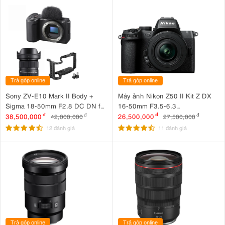
Trả góp online
Trả góp online
Sony ZV-E10 Mark II Body +
Máy ảnh Nikon Z50 II Kit Z DX
Sigma 18-50mm F2.8 DC DN for
16-50mm F3.5-6.3
Sony + SmallRig Cage for Sony
VR Nhập khẩu
38,500,000
đ
26,500,000
đ
42,000,000
đ
27,500,000
đ
ZV-E10 II 4867
12 đánh giá
11 đánh giá
Trả góp online
Trả góp online