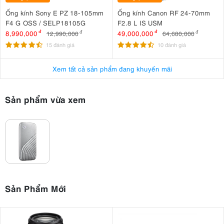
Ống kính Sony E PZ 18-105mm
Ống kính Canon RF 24-70mm
F4 G OSS / SELP18105G
F2.8 L IS USM
8,990,000
đ
49,000,000
đ
12,990,000
đ
64,680,000
đ
15 đánh giá
10 đánh giá
Xem tất cả sản phẩm đang khuyến mãi
Sản phẩm vừa xem
Sản Phẩm Mới