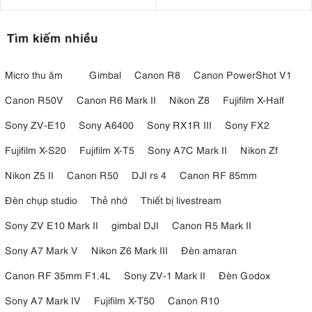
Tìm kiếm nhiều
Micro thu âm
Gimbal
Canon R8
Canon PowerShot V1
Canon R50V
Canon R6 Mark II
Nikon Z8
Fujifilm X-Half
Sony ZV-E10
Sony A6400
Sony RX1R III
Sony FX2
Fujifilm X-S20
Fujifilm X-T5
Sony A7C Mark II
Nikon Zf
Nikon Z5 II
Canon R50
DJI rs 4
Canon RF 85mm
Đèn chụp studio
Thẻ nhớ
Thiết bị livestream
Sony ZV E10 Mark II
gimbal DJI
Canon R5 Mark II
Sony A7 Mark V
Nikon Z6 Mark III
Đèn amaran
Canon RF 35mm F1.4L
Sony ZV-1 Mark II
Đèn Godox
Sony A7 Mark IV
Fujifilm X-T50
Canon R10