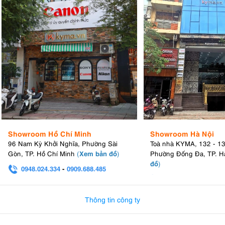
Showroom Hồ Chí Minh
Showroom Hà Nội
96 Nam Kỳ Khởi Nghĩa, Phường Sài
Toà nhà KYMA, 132 - 1
Xem bản đồ
Gòn, TP. Hồ Chí Minh
(
)
Phường Đống Đa, TP. H
đồ
)
0948.024.334
-
0909.688.485
0982.580.303
-
0938
Thông tin công ty