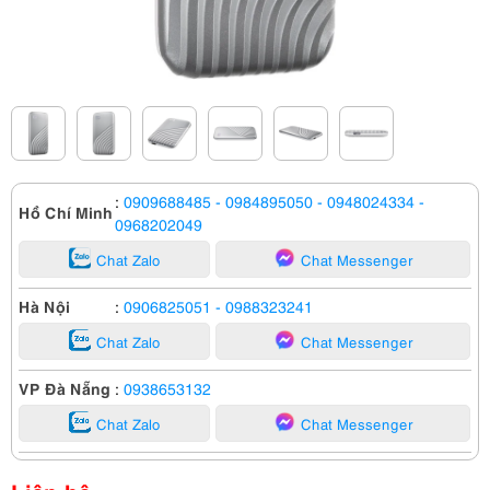
:
0909688485
- 0984895050
- 0948024334
-
Hồ Chí Minh
0968202049
Chat Zalo
Chat Messenger
Hà Nội
:
0906825051
- 0988323241
Chat Zalo
Chat Messenger
VP Đà Nẵng
:
0938653132
Chat Zalo
Chat Messenger