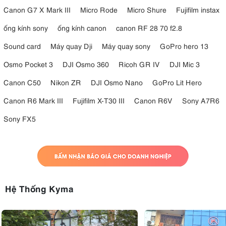
Canon G7 X Mark III
Micro Rode
Micro Shure
Fujifilm instax
ống kính sony
ống kính canon
canon RF 28 70 f2.8
Sound card
Máy quay Dji
Máy quay sony
GoPro hero 13
Osmo Pocket 3
DJI Osmo 360
Ricoh GR IV
DJI Mic 3
Canon C50
Nikon ZR
DJI Osmo Nano
GoPro Lit Hero
Canon R6 Mark III
Fujifilm X-T30 III
Canon R6V
Sony A7R6
Sony FX5
Hệ Thống Kyma