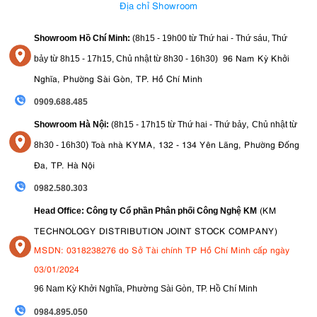
Địa chỉ Showroom
Showroom Hồ Chí Minh:
(8h15 - 19h00 từ
Thứ hai - Thứ sáu, Thứ
96 Nam Kỳ Khởi
bảy từ
8h15 - 17h15,
Chủ nhật từ 8
h30 - 16h30
)
Nghĩa, Phường Sài Gòn, TP. Hồ Chí Minh
0909.688.485
,
Showroom Hà Nội:
(8h15 - 17h15 từ Thứ hai - Thứ bảy
Chủ nhật từ
)
Toà nhà KYMA, 132 - 134 Yên Lãng, Phường Đống
8
h30 - 16h30
Đa, TP. Hà Nội
0982.580.303
(KM
Head Office: Công ty Cổ phần Phân phối Công Nghệ KM
TECHNOLOGY DISTRIBUTION JOINT STOCK COMPANY)
MSDN: 0318238276 do Sở Tài chính TP Hồ Chí Minh cấp ngày
03/01/2024
96 Nam Kỳ Khởi Nghĩa, Phường Sài Gòn, TP. Hồ Chí Minh
09
84.895.050