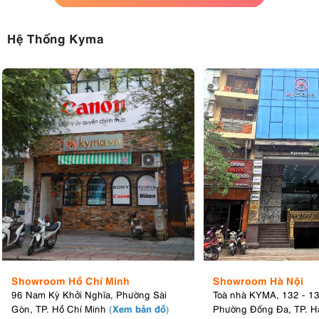
Hệ Thống Kyma
Showroom Hồ Chí Minh
Showroom Hà Nội
96 Nam Kỳ Khởi Nghĩa, Phường Sài
Toà nhà KYMA, 132 - 1
Xem bản đồ
Gòn, TP. Hồ Chí Minh
(
)
Phường Đống Đa, TP. H