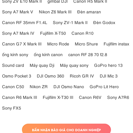
Sony ZV E10 Mark II
gimbal DJI
Canon R5 Mark II
Sony A7 Mark V
Nikon Z6 Mark III
Đèn amaran
Canon RF 35mm F1.4L
Sony ZV-1 Mark II
Đèn Godox
Sony A7 Mark IV
Fujifilm X-T50
Canon R10
Canon G7 X Mark III
Micro Rode
Micro Shure
Fujifilm instax
ống kính sony
ống kính canon
canon RF 28 70 f2.8
Sound card
Máy quay Dji
Máy quay sony
GoPro hero 13
Osmo Pocket 3
DJI Osmo 360
Ricoh GR IV
DJI Mic 3
Canon C50
Nikon ZR
DJI Osmo Nano
GoPro Lit Hero
Canon R6 Mark III
Fujifilm X-T30 III
Canon R6V
Sony A7R6
Sony FX5