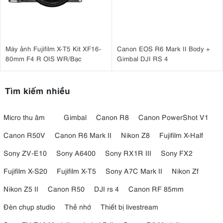
Máy ảnh Fujifilm X-T5 Kit XF16-
Canon EOS R6 Mark II Body +
80mm F4 R OIS WR/Bạc
Gimbal DJI RS 4
Tìm kiếm nhiều
Micro thu âm
Gimbal
Canon R8
Canon PowerShot V1
Canon R50V
Canon R6 Mark II
Nikon Z8
Fujifilm X-Half
Sony ZV-E10
Sony A6400
Sony RX1R III
Sony FX2
Fujifilm X-S20
Fujifilm X-T5
Sony A7C Mark II
Nikon Zf
Nikon Z5 II
Canon R50
DJI rs 4
Canon RF 85mm
Đèn chụp studio
Thẻ nhớ
Thiết bị livestream