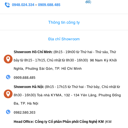
đồ
)
0948.024.334
-
0909.688.485
0982.580.303
-
0938
Thông tin công ty
Địa chỉ Showroom
Showroom Hồ Chí Minh:
(8h15 - 19h00 từ
Thứ hai - Thứ sáu, Thứ
96 Nam Kỳ Khởi
bảy từ
8h15 - 17h15,
Chủ nhật từ 8
h30 - 16h30
)
Nghĩa, Phường Sài Gòn, TP. Hồ Chí Minh
0909.688.485
,
Showroom Hà Nội:
(8h15 - 17h15 từ Thứ hai - Thứ bảy
Chủ nhật từ
)
Toà nhà KYMA, 132 - 134 Yên Lãng, Phường Đống
8
h30 - 16h30
Đa, TP. Hà Nội
0982.580.303
(KM
Head Office: Công ty Cổ phần Phân phối Công Nghệ KM