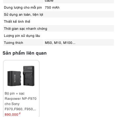
cable
Dung lượng cho mỗi pin
750 mAh
Sử dụng an toàn, tiện lợi
Thiết kế tinh thế
Thời gian sạc nhanh chóng
Lượng pin sử dụng lâu
Tương thích
M50, M10, M100...
Sản phẩm liên quan
Bộ pin + sạc
Ravpower NP-F970
cho Sony
F970,F960, F950,
F550, F750, FM50,
890,000
đ