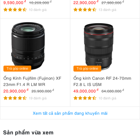
9,590,000
đ
22,900,000
đ
10,269,000
đ
27,980,000
đ
10 đánh giá
13 đánh giá
Trả góp online
Trả góp online
Ống Kính Fujifilm (Fujinon) XF
Ống kính Canon RF 24-70mm
23mm F1.4 R LM WR
F2.8 L IS USM
20,900,000
đ
49,000,000
đ
26,900,000
đ
64,680,000
đ
19 đánh giá
10 đánh giá
Xem tất cả sản phẩm đang khuyến mãi
Sản phẩm vừa xem