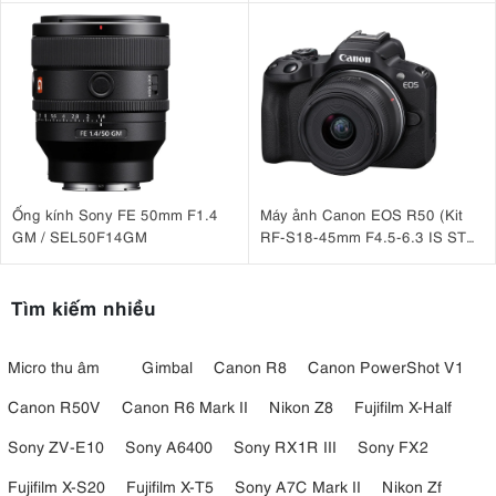
Ống kính Sony FE 50mm F1.4
Máy ảnh Canon EOS R50 (Kit
GM / SEL50F14GM
RF-S18-45mm F4.5-6.3 IS STM
Đen)
Tìm kiếm nhiều
Micro thu âm
Gimbal
Canon R8
Canon PowerShot V1
Canon R50V
Canon R6 Mark II
Nikon Z8
Fujifilm X-Half
Sony ZV-E10
Sony A6400
Sony RX1R III
Sony FX2
Fujifilm X-S20
Fujifilm X-T5
Sony A7C Mark II
Nikon Zf