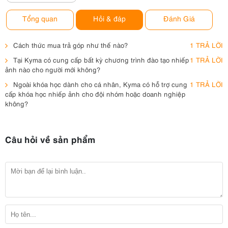
FM70, FM90, PAN
VDB1, VDB2, JVC
Tổng quan
Hỏi & đáp
Đánh Giá
V607u, V617u
Cách thức mua trả góp như thế nào?
1 TRẢ LỜI
Tại Kyma có cung cấp bất kỳ chương trình đào tạo nhiếp
1 TRẢ LỜI
ảnh nào cho người mới không?
Ngoài khóa học dành cho cá nhân, Kyma có hỗ trợ cung
1 TRẢ LỜI
cấp khóa học nhiếp ảnh cho đội nhóm hoặc doanh nghiệp
không?
Câu hỏi về sản phẩm