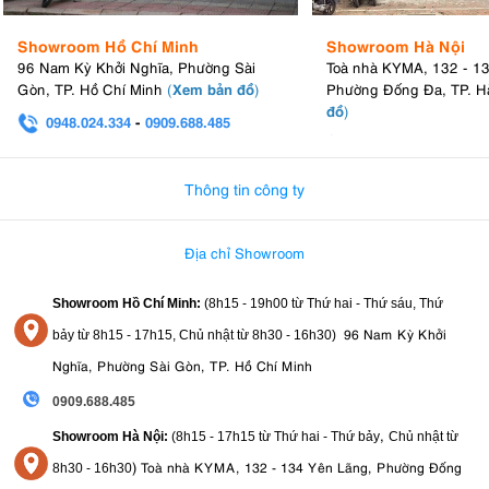
Showroom Hồ Chí Minh
Showroom Hà Nội
96 Nam Kỳ Khởi Nghĩa, Phường Sài
Toà nhà KYMA, 132 - 1
Xem bản đồ
Gòn, TP. Hồ Chí Minh
(
)
Phường Đống Đa, TP. H
đồ
)
0948.024.334
-
0909.688.485
0982.580.303
-
0938
Thông tin công ty
Địa chỉ Showroom
Showroom Hồ Chí Minh:
(8h15 - 19h00 từ
Thứ hai - Thứ sáu, Thứ
96 Nam Kỳ Khởi
bảy từ
8h15 - 17h15,
Chủ nhật từ 8
h30 - 16h30
)
Nghĩa, Phường Sài Gòn, TP. Hồ Chí Minh
0909.688.485
,
Showroom Hà Nội:
(8h15 - 17h15 từ Thứ hai - Thứ bảy
Chủ nhật từ
)
Toà nhà KYMA, 132 - 134 Yên Lãng, Phường Đống
8
h30 - 16h30