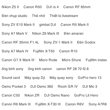
Nikon Z5 II
Canon R50
DJI rs 4
Canon RF 85mm
Đèn chụp studio
Thẻ nhớ
Thiết bị livestream
Sony ZV E10 Mark II
gimbal DJI
Canon R5 Mark II
Sony A7 Mark V
Nikon Z6 Mark III
Đèn amaran
Canon RF 35mm F1.4L
Sony ZV-1 Mark II
Đèn Godox
Sony A7 Mark IV
Fujifilm X-T50
Canon R10
Canon G7 X Mark III
Micro Rode
Micro Shure
Fujifilm instax
ống kính sony
ống kính canon
canon RF 28 70 f2.8
Sound card
Máy quay Dji
Máy quay sony
GoPro hero 13
Osmo Pocket 3
DJI Osmo 360
Ricoh GR IV
DJI Mic 3
Canon C50
Nikon ZR
DJI Osmo Nano
GoPro Lit Hero
Canon R6 Mark III
Fujifilm X-T30 III
Canon R6V
Sony A7R6