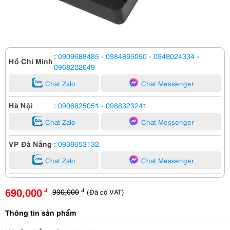
:
0909688485
- 0984895050
- 0948024334
-
Hồ Chí Minh
0968202049
Chat Zalo
Chat Messenger
Hà Nội
:
0906825051
- 0988323241
Chat Zalo
Chat Messenger
VP Đà Nẵng
:
0938653132
Chat Zalo
Chat Messenger
690,000
990,000
(Đã có VAT)
đ
đ
Thông tin sản phẩm