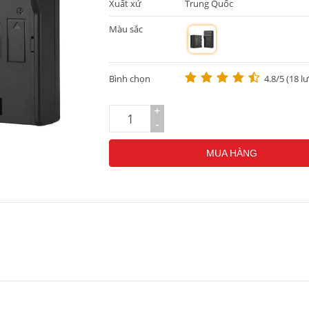
Xuất xứ
Trung Quốc
Màu sắc
m
Bình chọn
4.8/5 (18 l
+
-
MUA HÀNG