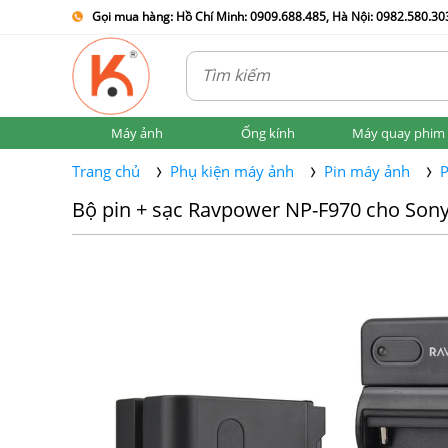
Gọi mua hàng: Hồ Chí Minh: 0909.688.485, Hà Nội: 0982.580.303
Máy ảnh
Ống kính
Máy quay phim
Trang chủ
Phụ kiện máy ảnh
Pin máy ảnh
P
Bộ pin + sạc Ravpower NP-F970 cho Sony