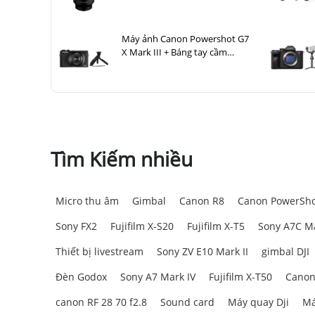
Máy ảnh Canon Powershot G7
X Mark III + Báng tay cầm
Canon HG-100TBR
Tìm Kiếm nhiều
Micro thu âm
Gimbal
Canon R8
Canon PowerSho
Sony FX2
Fujifilm X-S20
Fujifilm X-T5
Sony A7C Ma
Thiết bị livestream
Sony ZV E10 Mark II
gimbal DJI
Đèn Godox
Sony A7 Mark IV
Fujifilm X-T50
Canon
canon RF 28 70 f2.8
Sound card
Máy quay Dji
Má