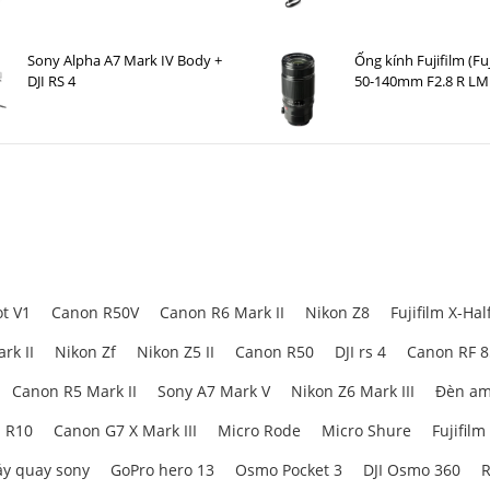
Sony Alpha A7 Mark IV Body +
Ống kính Fujifilm (Fu
DJI RS 4
50-140mm F2.8 R LM
t V1
Canon R50V
Canon R6 Mark II
Nikon Z8
Fujifilm X-Hal
rk II
Nikon Zf
Nikon Z5 II
Canon R50
DJI rs 4
Canon RF 
Canon R5 Mark II
Sony A7 Mark V
Nikon Z6 Mark III
Đèn am
 R10
Canon G7 X Mark III
Micro Rode
Micro Shure
Fujifilm
y quay sony
GoPro hero 13
Osmo Pocket 3
DJI Osmo 360
R