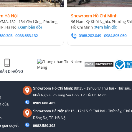
m Hà Nội
Showroom Hồ Chí Minh
YMA, 132 - 134 Yên Lãng, Phường
96 Nam Kỳ Khởi Nghĩa, Phường Sài
TP. Hà Nội
(
Xem bản đồ
)
Hồ Chí Minh
(
Xem bản đồ
)
580.303
-
0938.653.132
0968.202.049
-
0984.895.050
BẢN DI ĐỘNG
Showroom Hồ Chí Minh:
(8h15 - 19h00 từ
Thứ hai - Thứ sáu,
Khởi Nghĩa, Phường Sài Gòn, TP. Hồ Chí Minh
g
0909.688.485
m của
,
Showroom Hà Nội:
(8h15 - 17h15 từ Thứ hai - Thứ bảy
Chủ n
Đống Đa, TP. Hà Nội
n
 giải quyết
0982.580.303