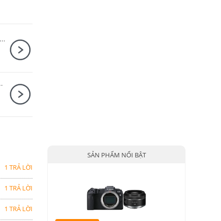
n EOS R6 Mark III Body + Canon RF 24-70mm F2.8 L IS USM
Canon RF 85mm F2 Macro IS STM
SẢN PHẨM NỔI BẬT
1 TRẢ LỜI
1 TRẢ LỜI
1 TRẢ LỜI