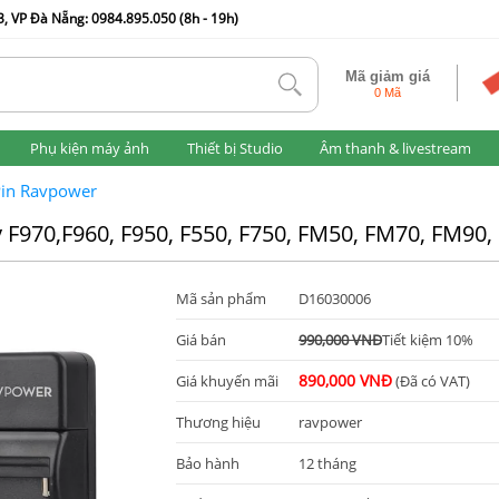
, VP Đà Nẵng: 0984.895.050 (8h - 19h)
Mã giảm giá
tlk
0 Mã
Phụ kiện máy ảnh
Thiết bị Studio
Âm thanh & livestream
in Ravpower
 F970,F960, F950, F550, F750, FM50, FM70, FM90
Mã sản phẩm
D16030006
Giá bán
990,000 VNĐ
Tiết kiệm 10%
890,000 VNĐ
Giá khuyến mãi
(Đã có VAT)
Thương hiệu
ravpower
Bảo hành
12 tháng