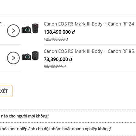
Sony Alpha A7 Mark IV Body + Sony FE 24-70mm F2.8 GM II
Cano
108,490,000
đ
125,100,000
đ
Canon EOS R6 Mark III Body + 
73,390,000
đ
86,100,000
đ
 XÉT
h nào cho người mới không?
p khóa học nhiếp ảnh cho đội nhóm hoặc doanh nghiệp không?