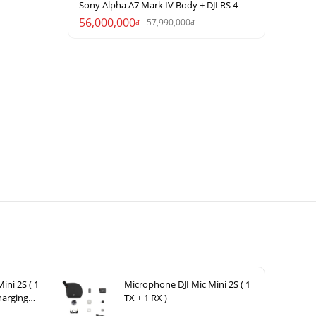
Sony Alpha A7 Mark IV Body + DJI RS 4
56,000,000
57,990,000
đ
đ
ini 2S ( 1
Microphone DJI Mic Mini 2S ( 1
harging
TX + 1 RX )