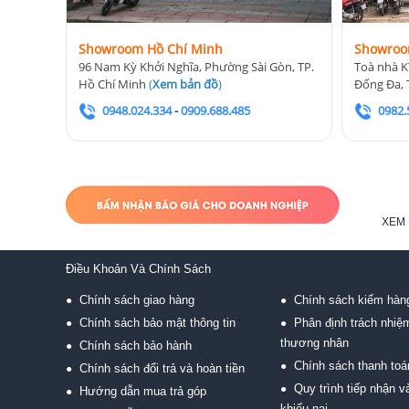
Showroom Hồ Chí Minh
Showroo
96 Nam Kỳ Khởi Nghĩa, Phường Sài Gòn, TP.
Toà nhà K
Hồ Chí Minh
(
Xem bản đồ
)
Đống Đa, 
0948.024.334
-
0909.688.485
0982.
XEM 
Điều Khoản Và Chính Sách
Chính sách giao hàng
Chính sách kiểm hàn
●
●
Chính sách bảo mật thông tin
Phân định trách nhiệ
●
●
thương nhân
Chính sách bảo hành
●
Chính sách thanh toá
●
Chính sách đổi trả và hoàn tiền
●
Quy trình tiếp nhận và
●
Hướng dẫn mua trả góp
●
khiếu nại