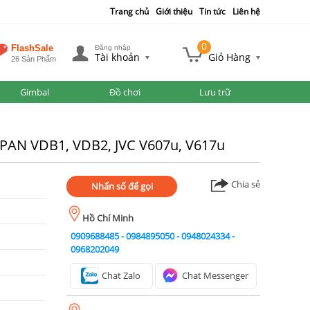
Trang chủ
Giới thiệu
Tin tức
Liên hệ
0
FlashSale
Đăng nhập
Tài khoản
Giỏ Hàng
26 Sản Phẩm
Gimbal
Đồ chơi
Lưu trữ
, PAN VDB1, VDB2, JVC V607u, V617u
Chia sẻ
Nhấn số để gọi
Hồ Chí Minh
0909688485
-
0984895050
-
0948024334
-
0968202049
Chat Zalo
Chat Messenger