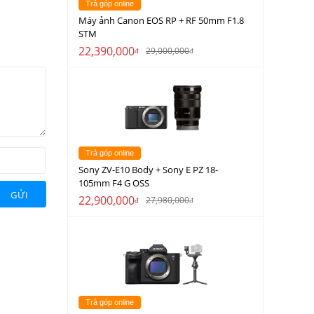
Trả góp online
Máy ảnh Canon EOS RP + RF 50mm F1.8
STM
22,390,000
29,000,000
đ
đ
Trả góp online
Sony ZV-E10 Body + Sony E PZ 18-
105mm F4 G OSS
GỬI
22,900,000
27,980,000
đ
đ
Trả góp online