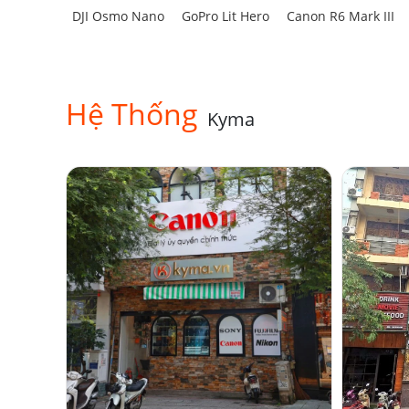
DJI Osmo Nano
GoPro Lit Hero
Canon R6 Mark III
Hệ Thống
Kyma