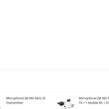
Microphone DJI Mic Mini 2S
Microphone DJI Mic M
Transmitter
TX + 1 Mobile RX + C
Case )