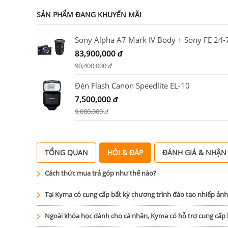
SẢN PHẨM ĐANG KHUYẾN MÃI
83,900,000
đ
90,400,000
đ
Đèn Flash Canon Speedlite EL-10
7,500,000
đ
9,000,000
đ
TỔNG QUAN
HỎI & ĐÁP
ĐÁNH GIÁ & NHẬN
Cách thức mua trả góp như thế nào?
Tại Kyma có cung cấp bất kỳ chương trình đào tạo nhiếp ản
Ngoài khóa học dành cho cá nhân, Kyma có hỗ trợ cung cấ