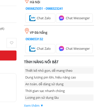
Hà Nội
0906825051
-
0988323241
Chat Zalo
Chat Messenger
ượt)
VP Đà Nẵng
0938653132
Chat Zalo
Chat Messenger
TÍNH NĂNG NỔI BẬT
Thiết kế nhỏ gọn, dễ mang theo
Dung lượng pin lớn, hiệu năng cao
An toàn, dễ dàng sử dụng
Thời gian sạc nhanh chóng
Lượng pin sử dụng lâu
Xem thêm ▼