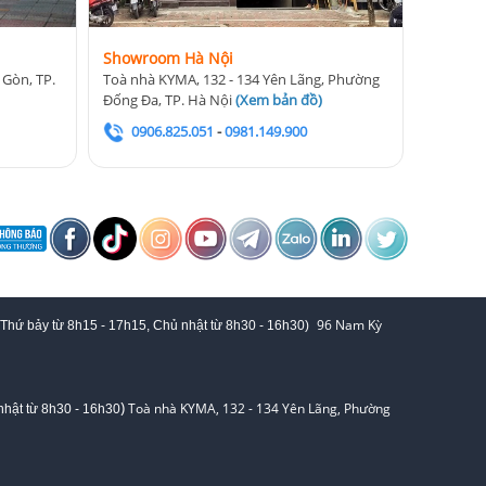
Showroom Hà Nội
 Gòn, TP.
Toà nhà KYMA, 132 - 134 Yên Lãng, Phường
Đống Đa, TP. Hà Nội
(
Xem bản đồ
)
0906.825.051
-
0981.149.900
96 Nam Kỳ
 Thứ bảy từ
8h15 - 17h15,
Chủ nhật từ 8
h30 - 16h30
)
)
Toà nhà KYMA, 132 - 134 Yên Lãng, Phường
hật từ 8
h30 - 16h30