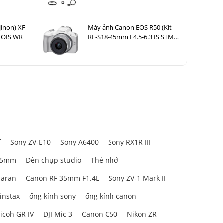
jinon) XF
Máy ảnh Canon EOS R50 (Kit
 OIS WR
RF-S18-45mm F4.5-6.3 IS STM
Trắng)
f
Sony ZV-E10
Sony A6400
Sony RX1R III
85mm
Đèn chụp studio
Thẻ nhớ
aran
Canon RF 35mm F1.4L
Sony ZV-1 Mark II
 instax
ống kính sony
ống kính canon
icoh GR IV
DJI Mic 3
Canon C50
Nikon ZR