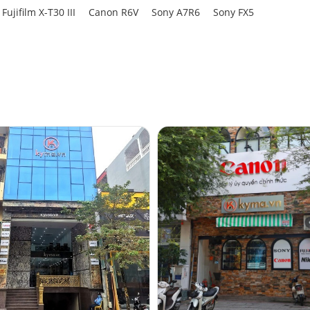
Fujifilm X-T30 III
Canon R6V
Sony A7R6
Sony FX5