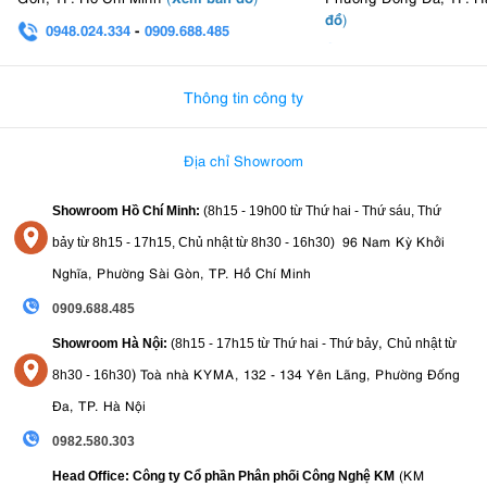
đảm bảo thiết bị luôn sẵn sàng cho các buổi quay kéo dài.
đồ
)
0948.024.334
-
0909.688.485
9. Hệ sinh thái phụ kiện từ tính linh hoạt
0982.580.303
-
0938
Aputure trang bị cho MC Pro hệ thống ngàm từ tính thông minh đi
Thông tin công ty
kèm nhiều phụ kiện hữu ích:
Flat Diffuser làm mềm ánh sáng.
Địa chỉ Showroom
Dome Diffuser mở rộng góc phủ sáng.
Lưới tổ ong 30° giúp kiểm soát hướng sáng chính xác.
Showroom Hồ Chí Minh:
(8h15 - 19h00 từ
Thứ hai - Thứ sáu, Thứ
Nhờ đó người dùng có thể nhanh chóng điều chỉnh chất lượng ánh
96 Nam Kỳ Khởi
bảy từ
8h15 - 17h15,
Chủ nhật từ 8
h30 - 16h30
)
sáng theo từng nhu cầu sáng tạo khác nhau.
Nghĩa, Phường Sài Gòn, TP. Hồ Chí Minh
10. Aputure MC Pro: Thông số kỹ thuật nổi
0909.688.485
bật
,
Showroom Hà Nội:
(8h15 - 17h15 từ Thứ hai - Thứ bảy
Chủ nhật từ
)
Toà nhà KYMA, 132 - 134 Yên Lãng, Phường Đống
Công suất:
5W
8
h30 - 16h30
Độ sáng:
1585 lux tại 0,5m (5600K)
Lên đến
Đa, TP. Hà Nội
Góc chiếu:
45°
Nhiệt độ màu (CCT):
2000K – 10000K
0982.580.303
Điều chỉnh màu:
Hỗ trợ Green/Magenta Adjustment
(KM
Head Office: Công ty Cổ phần Phân phối Công Nghệ KM
Độ hoàn màu:
CRI 96, TLCI 96