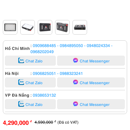
:
0909688485
- 0984895050
- 0948024334
-
Hồ Chí Minh
0968202049
Chat Zalo
Chat Messenger
Hà Nội
:
0906825051
- 0988323241
Chat Zalo
Chat Messenger
VP Đà Nẵng
:
0938653132
Chat Zalo
Chat Messenger
4,290,000
4,590,000
(Đã có VAT)
đ
đ