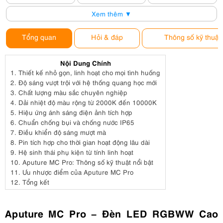
Xem thêm ▼
Tổng quan
Hỏi & đáp
Thông số kỹ thuật
Nội Dung Chính
1.
Thiết kế nhỏ gọn, linh hoạt cho mọi tình huống
2.
Độ sáng vượt trội với hệ thống quang học mới
3.
Chất lượng màu sắc chuyên nghiệp
4.
Dải nhiệt độ màu rộng từ 2000K đến 10000K
5.
Hiệu ứng ánh sáng điện ảnh tích hợp
6.
Chuẩn chống bụi và chống nước IP65
7.
Điều khiển độ sáng mượt mà
8.
Pin tích hợp cho thời gian hoạt động lâu dài
9.
Hệ sinh thái phụ kiện từ tính linh hoạt
10.
Aputure MC Pro: Thông số kỹ thuật nổi bật
11.
Ưu nhược điểm của Aputure MC Pro
12.
Tổng kết
Aputure MC Pro – Đèn LED RGBWW Cao