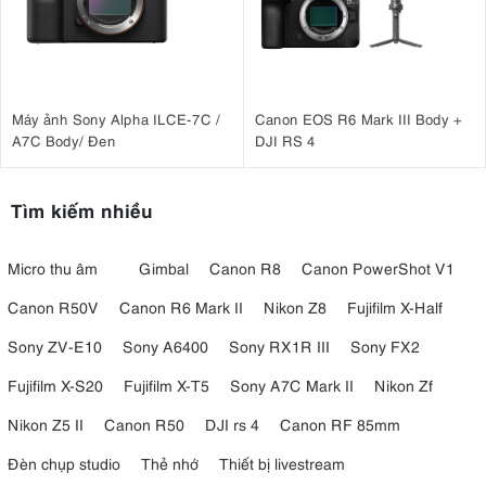
Máy ảnh Sony Alpha ILCE-7C /
Canon EOS R6 Mark III Body +
A7C Body/ Đen
DJI RS 4
Tìm kiếm nhiều
5. Hiệu ứng ánh sáng điện ảnh tích hợp
Micro thu âm
Gimbal
Canon R8
Canon PowerShot V1
15 hiệu ứng ánh sáng đặc biệt
MC Pro được tích hợp sẵn
, giúp mô
Canon R50V
Canon R6 Mark II
Nikon Z8
Fujifilm X-Half
phỏng nhanh các tình huống thực tế mà không cần thiết bị bổ sung.
Sony ZV-E10
Sony A6400
Sony RX1R III
Sony FX2
Một số hiệu ứng nổi bật gồm:
Lightning
Fujifilm X-S20
Fujifilm X-T5
Sony A7C Mark II
Nikon Zf
Fireworks
Nikon Z5 II
Canon R50
DJI rs 4
Canon RF 85mm
Candle
TV
Đèn chụp studio
Thẻ nhớ
Thiết bị livestream
Paparazzi