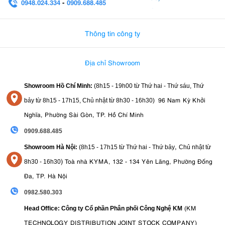
0948.024.334
-
0909.688.485
0982.580.303
-
0938
9.2. Nhược điểm
Hệ ngàm và phụ kiện mở rộng chủ yếu là dạng độc quyền của
Thông tin công ty
hãng.
Không có khả năng chống nước, chống bụi.
Công suất 60W có thể chưa đáp ứng tốt các không gian quay
Địa chỉ Showroom
lớn hoặc nhu cầu chiếu sáng cường độ cao.
Showroom Hồ Chí Minh:
(8h15 - 19h00 từ
Thứ hai - Thứ sáu, Thứ
10. Tạm kết
96 Nam Kỳ Khởi
bảy từ
8h15 - 17h15,
Chủ nhật từ 8
h30 - 16h30
)
Sở hữu thiết kế hiện đại, ánh sáng chất lượng cao cùng khả năng
Nghĩa, Phường Sài Gòn, TP. Hồ Chí Minh
Amaran Verge Max Kit
điều khiển tiện lợi,
là lựa chọn lý tưởng cho bất
0909.688.485
kỳ ai muốn xây dựng một không gian sáng tạo chuyên nghiệp tại nhà.
Đây không chỉ là một chiếc đèn, mà còn là công cụ giúp nâng tầm
,
Showroom Hà Nội:
(8h15 - 17h15 từ Thứ hai - Thứ bảy
Chủ nhật từ
chất lượng hình ảnh và khẳng định phong cách riêng của mỗi nhà
)
Toà nhà KYMA, 132 - 134 Yên Lãng, Phường Đống
8
h30 - 16h30
sáng tạo nội dung.
Đa, TP. Hà Nội
0982.580.303
(KM
Head Office: Công ty Cổ phần Phân phối Công Nghệ KM
TECHNOLOGY DISTRIBUTION JOINT STOCK COMPANY)