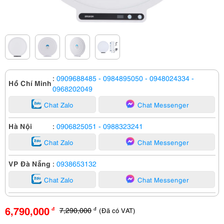
:
0909688485
- 0984895050
- 0948024334
-
Hồ Chí Minh
0968202049
Chat Zalo
Chat Messenger
Hà Nội
:
0906825051
- 0988323241
Chat Zalo
Chat Messenger
VP Đà Nẵng
:
0938653132
Chat Zalo
Chat Messenger
6,790,000
7,290,000
(Đã có VAT)
đ
đ