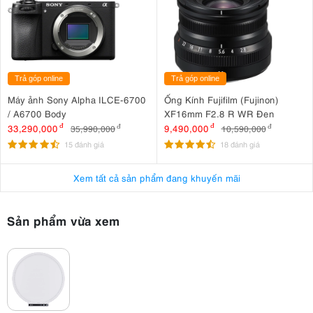
Nhờ công nghệ edge-lit tiên tiến, ánh sáng được phân bố đều trên
toàn bộ bề mặt đèn, giảm thiểu bóng đổ cứng và hiện tượng chói mắt.
Vùng sáng rộng giúp gương mặt trở nên tự nhiên hơn, đặc biệt phù
hợp cho các buổi họp trực tuyến, giảng dạy online hay livestream bán
hàng.
Trả góp online
Trả góp online
Máy ảnh Sony Alpha ILCE-6700
Ống Kính Fujifilm (Fujinon)
/ A6700 Body
XF16mm F2.8 R WR Đen
33,290,000
đ
9,490,000
đ
35,990,000
đ
10,590,000
đ
15 đánh giá
18 đánh giá
Xem tất cả sản phẩm đang khuyến mãi
Sản phẩm vừa xem