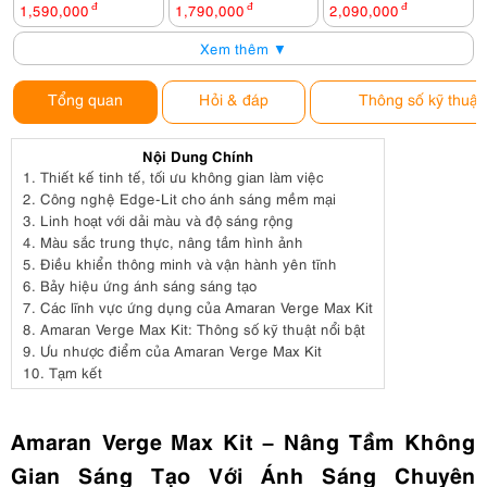
1,590,000
đ
1,790,000
đ
2,090,000
đ
Xem thêm ▼
Tổng quan
Hỏi & đáp
Thông số kỹ thuật
Nội Dung Chính
1.
Thiết kế tinh tế, tối ưu không gian làm việc
2.
Công nghệ Edge-Lit cho ánh sáng mềm mại
3.
Linh hoạt với dải màu và độ sáng rộng
4.
Màu sắc trung thực, nâng tầm hình ảnh
5.
Điều khiển thông minh và vận hành yên tĩnh
6.
Bảy hiệu ứng ánh sáng sáng tạo
7.
Các lĩnh vực ứng dụng của Amaran Verge Max Kit
8.
Amaran Verge Max Kit: Thông số kỹ thuật nổi bật
9.
Ưu nhược điểm của Amaran Verge Max Kit
10.
Tạm kết
Amaran Verge Max Kit – Nâng Tầm Không
Gian Sáng Tạo Với Ánh Sáng Chuyên