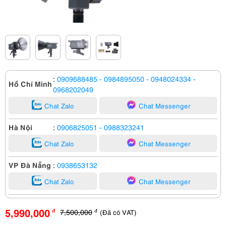
:
0909688485
- 0984895050
- 0948024334
-
Hồ Chí Minh
0968202049
Chat Zalo
Chat Messenger
Hà Nội
:
0906825051
- 0988323241
Chat Zalo
Chat Messenger
VP Đà Nẵng
:
0938653132
Chat Zalo
Chat Messenger
5,990,000
7,500,000
(Đã có VAT)
đ
đ