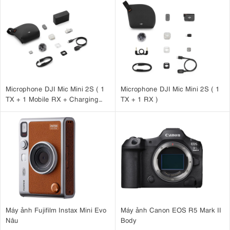
các quy trình làm việc hiện tại, 100D S có thể được kiểm soát
không dây thông qua ứng dụng Bluetooth Sidus Link, cho dù bạn
đang ở nơi quay hoặc trong phòng thu. Điều chỉnh một loạt các cài
đặt chiếu sáng hoặc kích hoạt tám hiệu ứng chiếu sáng như
Paparazzi, Fireworks, Lightning, Faulty Bulb, TV, Pulse, Strobe, và
Explosion bằng công nghệ Sidus Mesh tích hợp.
Microphone DJI Mic Mini 2S ( 1
Microphone DJI Mic Mini 2S ( 1
TX + 1 Mobile RX + Charging
TX + 1 RX )
Case )
Máy ảnh Fujifilm Instax Mini Evo
Máy ảnh Canon EOS R5 Mark II
Nâu
Body