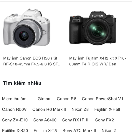
6. Tùy chọn nguồn điện linh hoạt
Đầu vào điện 48V DC của 200D S mang lại sự linh hoạt cho đèn
LED chính xác màu sắc với cả tùy chọn năng lượng AC và pin. Sử
dụng hai pin Gold hoặc V-Mount với Aputure 2-Bay Battery Power
Station* hoặc Nguồn Điện AC đi kèm để có quy trình làm việc mượt
Máy ảnh Canon EOS R50 (Kit
Máy ảnh Fujifilm X-H2 kit XF16-
mà ở mọi môi trường quay.
RF-S18-45mm F4.5-6.3 IS STM
80mm F4 R OIS WR/ Đen
Trắng)
Tìm kiếm nhiều
Micro thu âm
Gimbal
Canon R8
Canon PowerShot V1
Canon R50V
Canon R6 Mark II
Nikon Z8
Fujifilm X-Half
Sony ZV-E10
Sony A6400
Sony RX1R III
Sony FX2
Fujifilm X-S20
Fujifilm X-T5
Sony A7C Mark II
Nikon Zf