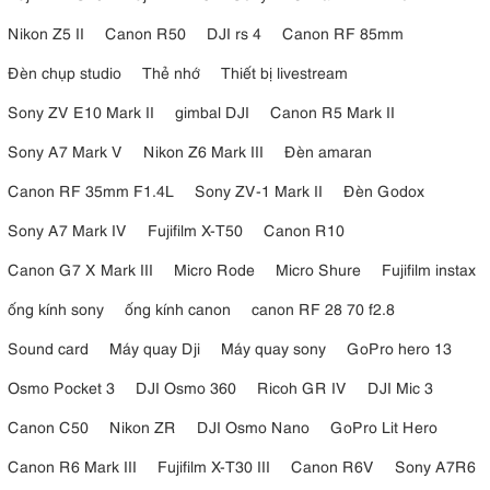
Nikon Z5 II
Canon R50
DJI rs 4
Canon RF 85mm
Đèn chụp studio
Thẻ nhớ
Thiết bị livestream
Sony ZV E10 Mark II
gimbal DJI
Canon R5 Mark II
Tóm lại, Aputure Amaran 200D S là một đỉnh cao của sự đổi mới,
Sony A7 Mark V
Nikon Z6 Mark III
Đèn amaran
mang lại chất lượng, linh hoạt và kiểm soát không giới hạn. Nâng
Canon RF 35mm F1.4L
Sony ZV-1 Mark II
Đèn Godox
cao thiết lập chiếu sáng của bạn và biến những ý tưởng sáng tạo
của bạn thành hiện thực với giải pháp chiếu sáng LED xuất sắc
Sony A7 Mark IV
Fujifilm X-T50
Canon R10
Canon G7 X Mark III
Micro Rode
Micro Shure
Fujifilm instax
ống kính sony
ống kính canon
canon RF 28 70 f2.8
Sound card
Máy quay Dji
Máy quay sony
GoPro hero 13
Osmo Pocket 3
DJI Osmo 360
Ricoh GR IV
DJI Mic 3
Canon C50
Nikon ZR
DJI Osmo Nano
GoPro Lit Hero
Canon R6 Mark III
Fujifilm X-T30 III
Canon R6V
Sony A7R6