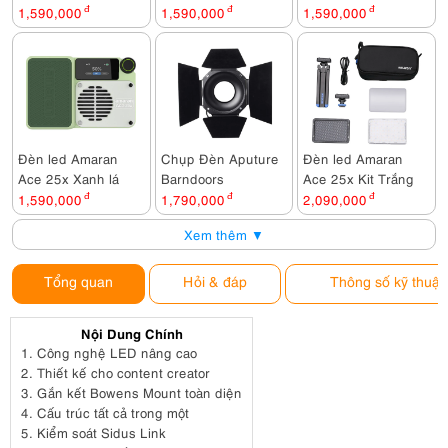
1,590,000
đ
1,590,000
đ
1,590,000
đ
Đèn led Amaran
Chụp Đèn Aputure
Đèn led Amaran
Ace 25x Xanh lá
Barndoors
Ace 25x Kit Trắng
1,590,000
đ
1,790,000
đ
2,090,000
đ
Xem thêm ▼
Tổng quan
Hỏi & đáp
Thông số kỹ thuật
Nội Dung Chính
1.
Công nghệ LED nâng cao
2.
Thiết kế cho content creator
3.
Gắn kết Bowens Mount toàn diện
4.
Cấu trúc tất cả trong một
5.
Kiểm soát Sidus Link