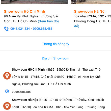
Showroom Hồ Chí Minh
Showroom Hà Nội
96 Nam Kỳ Khởi Nghĩa, Phường Sài
Toà nhà KYMA, 132 - 1
Xem bản đồ
Gòn, TP. Hồ Chí Minh
(
)
Phường Đống Đa, TP. H
đồ
)
0948.024.334
-
0909.688.485
0982.580.303
-
0938
Thông tin công ty
Địa chỉ Showroom
Showroom Hồ Chí Minh:
(8h15 - 19h00 từ
Thứ hai - Thứ sáu, Thứ
96 Nam Kỳ Khởi
bảy từ
8h15 - 17h15,
Chủ nhật từ 8
h30 - 16h30
)
Nghĩa, Phường Sài Gòn, TP. Hồ Chí Minh
0909.688.485
,
Showroom Hà Nội:
(8h15 - 17h15 từ Thứ hai - Thứ bảy
Chủ nhật từ
)
Toà nhà KYMA, 132 - 134 Yên Lãng, Phường Đống
8
h30 - 16h30