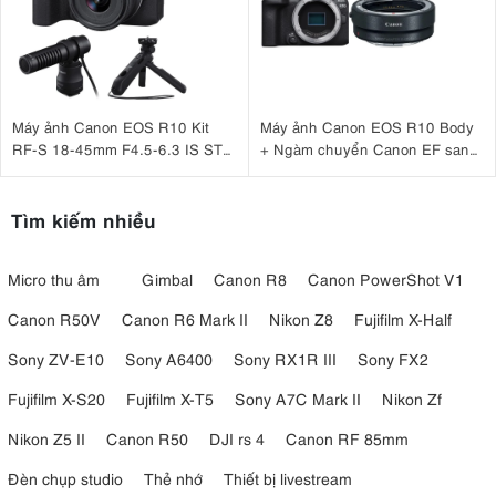
Máy ảnh Canon EOS R10 Kit
Máy ảnh Canon EOS R10 Body
RF-S 18-45mm F4.5-6.3 IS STM
+ Ngàm chuyển Canon EF sang
+ Microphone Canon DM-E100
EOS R (EF-EOS R)
+ Báng tay cầm Canon HG-
100TBR
Tìm kiếm nhiều
Micro thu âm
Gimbal
Canon R8
Canon PowerShot V1
Canon R50V
Canon R6 Mark II
Nikon Z8
Fujifilm X-Half
Sony ZV-E10
Sony A6400
Sony RX1R III
Sony FX2
Fujifilm X-S20
Fujifilm X-T5
Sony A7C Mark II
Nikon Zf
Nikon Z5 II
Canon R50
DJI rs 4
Canon RF 85mm
Đèn chụp studio
Thẻ nhớ
Thiết bị livestream