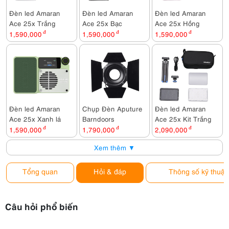
Đèn led Amaran
Đèn led Amaran
Đèn led Amaran
Ace 25x Trắng
Ace 25x Bạc
Ace 25x Hồng
1,590,000
đ
1,590,000
đ
1,590,000
đ
Đèn led Amaran
Chụp Đèn Aputure
Đèn led Amaran
Ace 25x Xanh lá
Barndoors
Ace 25x Kit Trắng
1,590,000
đ
1,790,000
đ
2,090,000
đ
Xem thêm ▼
Tổng quan
Hỏi & đáp
Thông số kỹ thuật
Câu hỏi phổ biến