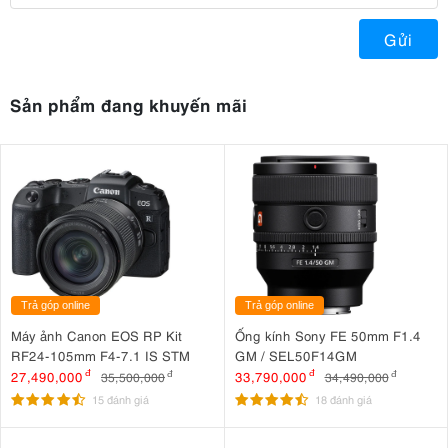
Gửi
Sản phẩm đang khuyến mãi
Trả góp online
Trả góp online
Máy ảnh Canon EOS RP Kit
Ống kính Sony FE 50mm F1.4
RF24-105mm F4-7.1 IS STM
GM / SEL50F14GM
27,490,000
đ
33,790,000
đ
35,500,000
đ
34,490,000
đ
15 đánh giá
18 đánh giá