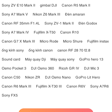
Sony ZV E10 Mark II
gimbal DJI
Canon R5 Mark II
Sony A7 Mark V
Nikon Z6 Mark III
Đèn amaran
Canon RF 35mm F1.4L
Sony ZV-1 Mark II
Đèn Godox
Sony A7 Mark IV
Fujifilm X-T50
Canon R10
Canon G7 X Mark III
Micro Rode
Micro Shure
Fujifilm instax
ống kính sony
ống kính canon
canon RF 28 70 f2.8
Sound card
Máy quay Dji
Máy quay sony
GoPro hero 13
Osmo Pocket 3
DJI Osmo 360
Ricoh GR IV
DJI Mic 3
Canon C50
Nikon ZR
DJI Osmo Nano
GoPro Lit Hero
Canon R6 Mark III
Fujifilm X-T30 III
Canon R6V
Sony A7R6
Sony FX5