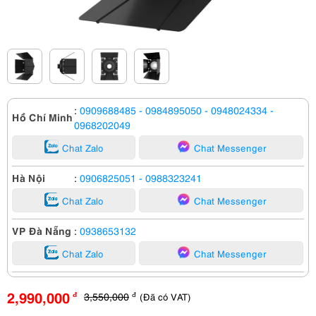
:
0909688485
- 0984895050
- 0948024334
-
Hồ Chí Minh
0968202049
Chat Zalo
Chat Messenger
Hà Nội
:
0906825051
- 0988323241
Chat Zalo
Chat Messenger
VP Đà Nẵng
:
0938653132
Chat Zalo
Chat Messenger
2,990,000
3,550,000
(Đã có VAT)
đ
đ