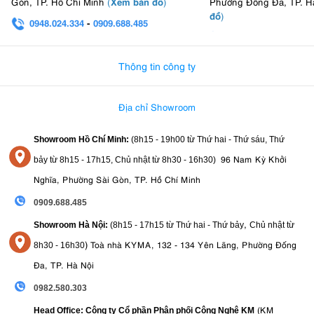
Xem bản đồ
Gòn, TP. Hồ Chí Minh
(
)
Phường Đống Đa, TP. H
đồ
)
0948.024.334
-
0909.688.485
0982.580.303
-
0938
Thông tin công ty
Địa chỉ Showroom
Showroom Hồ Chí Minh:
(8h15 - 19h00 từ
Thứ hai - Thứ sáu, Thứ
96 Nam Kỳ Khởi
bảy từ
8h15 - 17h15,
Chủ nhật từ 8
h30 - 16h30
)
Nghĩa, Phường Sài Gòn, TP. Hồ Chí Minh
0909.688.485
,
Showroom Hà Nội:
(8h15 - 17h15 từ Thứ hai - Thứ bảy
Chủ nhật từ
)
Toà nhà KYMA, 132 - 134 Yên Lãng, Phường Đống
8
h30 - 16h30
Đa, TP. Hà Nội
0982.580.303
(KM
Head Office: Công ty Cổ phần Phân phối Công Nghệ KM