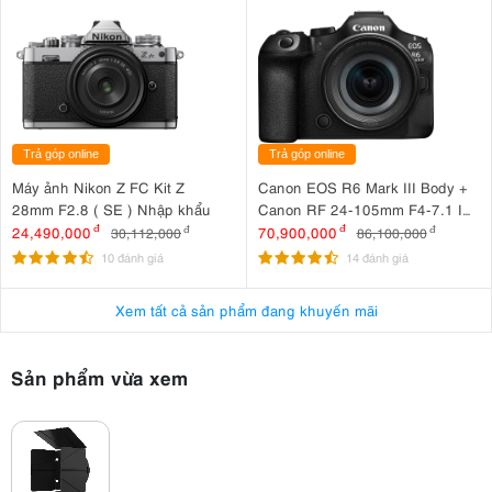
Trả góp online
Trả góp online
Máy ảnh Nikon Z FC Kit Z
Canon EOS R6 Mark III Body +
28mm F2.8 ( SE ) Nhập khẩu
Canon RF 24-105mm F4-7.1 IS
STM
24,490,000
đ
70,900,000
đ
30,112,000
đ
86,100,000
đ
10 đánh giá
14 đánh giá
Xem tất cả sản phẩm đang khuyến mãi
Sản phẩm vừa xem