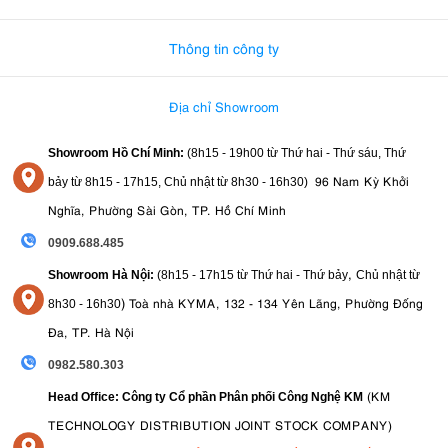
0982.580.303
-
0938
Thông tin công ty
7. Các lĩnh vực ứng dụng của Amaran PT4c
Nhờ thiết kế linh hoạt cùng khả năng tạo hiệu ứng ánh sáng động
Địa chỉ Showroom
mạnh mẽ, Amaran PT4c phù hợp với nhiều lĩnh vực khác nhau như:
Quay phim điện ảnh và phim ngắn
Showroom Hồ Chí Minh:
(8h15 - 19h00 từ
Thứ hai - Thứ sáu, Thứ
Sản xuất MV ca nhạc
96 Nam Kỳ Khởi
bảy từ
8h15 - 17h15,
Chủ nhật từ 8
h30 - 16h30
)
Quảng cáo thương mại
Nghĩa, Phường Sài Gòn, TP. Hồ Chí Minh
Livestream chuyên nghiệp
Chụp ảnh sản phẩm
0909.688.485
Chụp ảnh chân dung sáng tạo
Sự kiện và sân khấu
,
Showroom Hà Nội:
(8h15 - 17h15 từ Thứ hai - Thứ bảy
Chủ nhật từ
Sáng tạo nội dung trên YouTube, TikTok và mạng xã hội
)
Toà nhà KYMA, 132 - 134 Yên Lãng, Phường Đống
8
h30 - 16h30
8. Amaran PT4c: Thông số kỹ thuật nổi bật
Đa, TP. Hà Nội
0982.580.303
Loại đèn
: LED Pixel Tube RGBWW
Chiều dài
(KM
: 4ft / 120cm
Head Office: Công ty Cổ phần Phân phối Công Nghệ KM
Công nghệ LED
: RGBWW Full Color
TECHNOLOGY DISTRIBUTION JOINT STOCK COMPANY)
Số vùng pixel
: 16 vùng pixel điều khiển độc lập