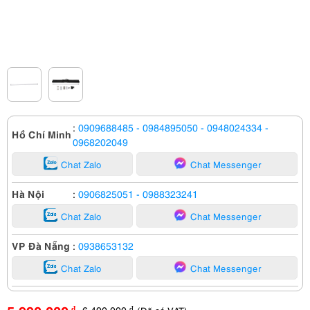
:
0909688485
- 0984895050
- 0948024334
-
Hồ Chí Minh
0968202049
Chat Zalo
Chat Messenger
Hà Nội
:
0906825051
- 0988323241
Chat Zalo
Chat Messenger
VP Đà Nẵng
:
0938653132
Chat Zalo
Chat Messenger
6,490,000
đ
đ