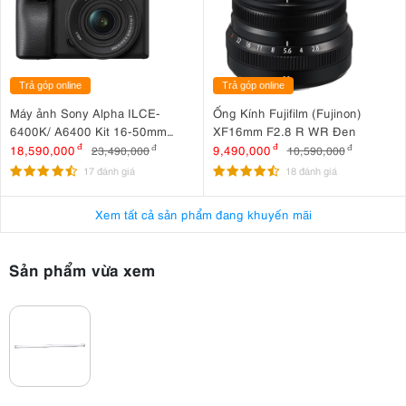
Trả góp online
Trả góp online
Máy ảnh Sony Alpha ILCE-
Ống Kính Fujifilm (Fujinon)
6400K/ A6400 Kit 16-50mm
XF16mm F2.8 R WR Đen
F3.5-5.6 OSS II
18,590,000
đ
9,490,000
đ
23,490,000
đ
10,590,000
đ
17 đánh giá
18 đánh giá
Xem tất cả sản phẩm đang khuyến mãi
Sản phẩm vừa xem
2. Công nghệ RGBWW với khả năng tái tạo
màu chính xác