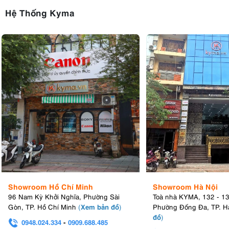
nhiều thiết bị.
Hệ Thống Kyma
Showroom Hồ Chí Minh
Showroom Hà Nội
96 Nam Kỳ Khởi Nghĩa, Phường Sài
Toà nhà KYMA, 132 - 1
Xem bản đồ
Gòn, TP. Hồ Chí Minh
(
)
Phường Đống Đa, TP. H
đồ
)
0948.024.334
-
0909.688.485