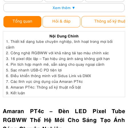
Xem thêm ▼
Tổng quan
Hỏi & đáp
Thông số kỹ thuật
Nội Dung Chính
1.
Thiết kế dạng tube chuyên nghiệp, linh hoạt trong mọi bối
cảnh
2.
Công nghệ RGBWW với khả năng tái tạo màu chính xác
3.
16 pixel độc lập – Tạo hiệu ứng ánh sáng không giới hạn
4.
Pin tích hợp mạnh mẽ, sẵn sàng cho quay ngoại cảnh
5.
Sạc nhanh USB-C PD tiện lợi
6.
Điều khiển thông minh với Sidus Link và DMX
7.
Các lĩnh vực ứng dụng của Amaran PT4c
8.
Amaran PT4c: Thông số kỹ thuật nổi bật
9.
Kết luận
Amaran PT4c – Đèn LED Pixel Tube
RGBWW Thế Hệ Mới Cho Sáng Tạo Ánh