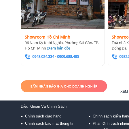
Showroom Hồ Chí Minh
Showroo
96 Nam Kỳ Khởi Nghĩa, Phường Sài Gòn, TP.
Toà nhà K
Hồ Chí Minh
(
Xem bản đồ
)
Đống Đa, 
0948.024.334
-
0909.688.485
0982.
XEM 
Điều Khoản Và Chính Sách
Chính sách giao hàng
Chính sách kiểm hàn
●
●
Chính sách bảo mật thông tin
Phân định trách nhiệ
●
●