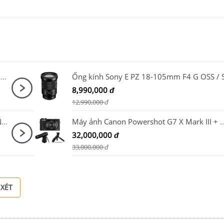
Ống kính Nikon Nikkor Z DX 50-250mm F4.5-6.3 VR
8,990,000
đ
12,990,000
đ
Ống kính Canon RF 28-70mm F2.8 IS STM Nhập khẩu
Máy ảnh Canon Powershot G7 X Mark III + Microphone Canon DM-E10
32,000,000
đ
33,000,000
đ
 XÉT