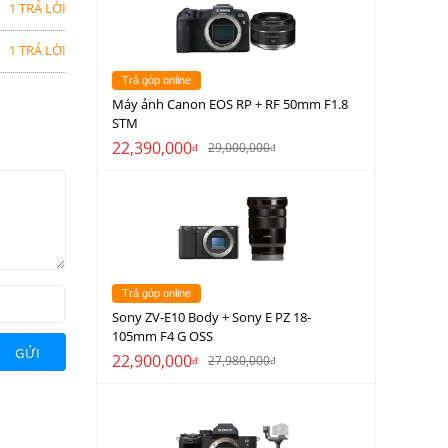
1 TRẢ LỜI
1 TRẢ LỜI
Trả góp online
Máy ảnh Canon EOS RP + RF 50mm F1.8
STM
22,390,000
29,000,000
đ
đ
Trả góp online
Sony ZV-E10 Body + Sony E PZ 18-
105mm F4 G OSS
GỬI
22,900,000
27,980,000
đ
đ