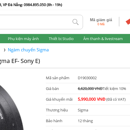
, VP Đà Nẵng: 0984.895.050 (8h - 19h)
Mã giảm giá
tlk
0 Mã
Phụ kiện máy ảnh
Thiết bị Studio
Âm thanh & livestream
Ngàm chuyển Sigma
ma EF- Sony E)
Mã sản phẩm
D19030002
Giá bán
6,620,000 VNĐ
Tiết kiệm 10%
5,990,000 VNĐ
Giá khuyến mãi
(Đã có VAT)
Thương hiệu
Sigma
Bảo hành
12 tháng