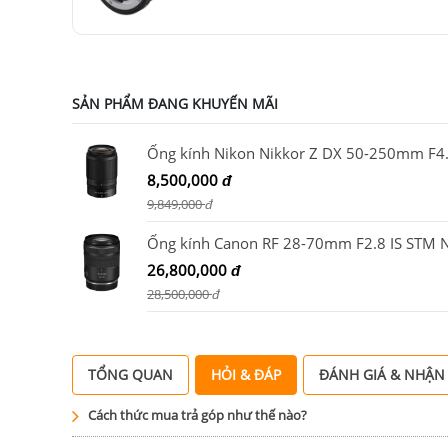
SẢN PHẨM ĐANG KHUYẾN MÃI
8,500,000
đ
9,849,000
đ
26,800,000
đ
28,500,000
đ
TỔNG QUAN
HỎI & ĐÁP
ĐÁNH GIÁ & NHẬN
Cách thức mua trả góp như thế nào?