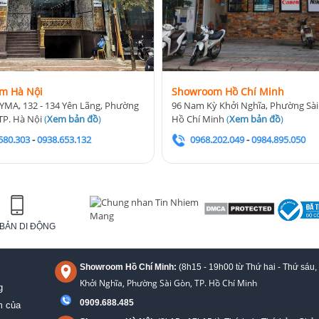
m Hà Nội
Showroom Hồ Chí Minh
YMA, 132 - 134 Yên Lãng, Phường
96 Nam Kỳ Khởi Nghĩa, Phường Sài
TP. Hà Nội
(
Xem bản đồ
)
Hồ Chí Minh
(
Xem bản đồ
)
580.303
-
0938.653.132
0968.202.049
-
0984.895.050
BẢN DI ĐỘNG
Showroom Hồ Chí Minh:
(8h15 - 19h00 từ
Thứ hai - Thứ sáu,
Khởi Nghĩa, Phường Sài Gòn, TP. Hồ Chí Minh
g
0909.688.485
m của