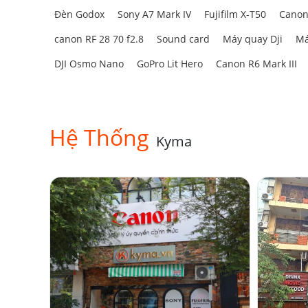
Đèn Godox
Sony A7 Mark IV
Fujifilm X-T50
Canon
canon RF 28 70 f2.8
Sound card
Máy quay Dji
Má
DJI Osmo Nano
GoPro Lit Hero
Canon R6 Mark III
Hệ Thống
Kyma