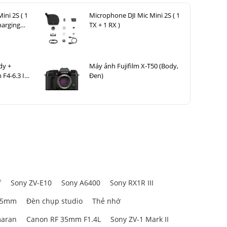
ini 2S ( 1
Microphone DJI Mic Mini 2S ( 1
harging
TX + 1 RX )
dy +
Máy ảnh Fujifilm X-T50 (Body,
F4-6.3 IS
Đen)
f
Sony ZV-E10
Sony A6400
Sony RX1R III
85mm
Đèn chụp studio
Thẻ nhớ
aran
Canon RF 35mm F1.4L
Sony ZV-1 Mark II