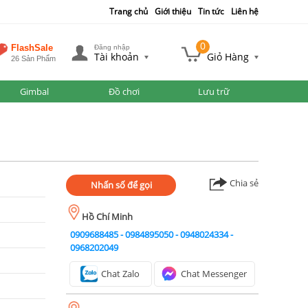
Trang chủ
Giới thiệu
Tin tức
Liên hệ
0
FlashSale
Đăng nhập
Tài khoản
Giỏ Hàng
26 Sản Phẩm
Gimbal
Đồ chơi
Lưu trữ
Chia sẻ
Nhấn số để gọi
Hồ Chí Minh
0909688485
-
0984895050
-
0948024334
-
0968202049
Chat Zalo
Chat Messenger