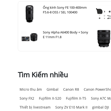
Ống kính Sony FE 100-400mm
F5.6-8 OSS / SEL 100400
Sony Alpha A6400 Body + Sony
E 11mm F1.8
Tìm Kiếm nhiều
Micro thu âm
Gimbal
Canon R8
Canon PowerSho
Sony FX2
Fujifilm X-S20
Fujifilm X-T5
Sony A7C Ma
Thiết bị livestream
Sony ZV E10 Mark II
gimbal DJI