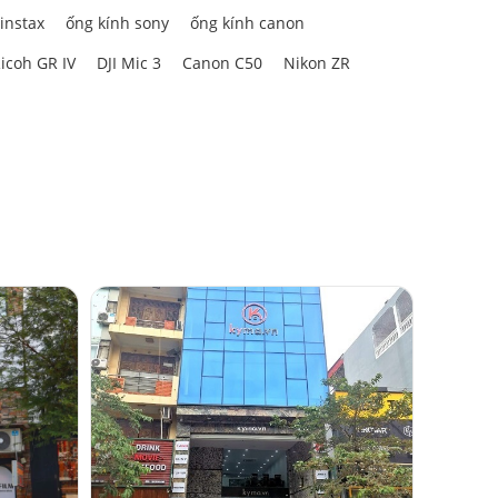
 instax
ống kính sony
ống kính canon
icoh GR IV
DJI Mic 3
Canon C50
Nikon ZR