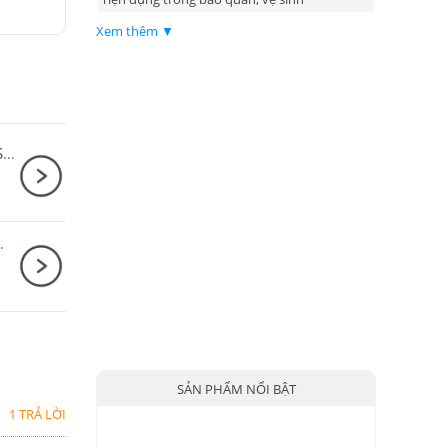
Xem thêm ▼
Ống kính Sony E PZ 18-105mm F4 G OSS / SELP18105G
0 + Báng tay cầm Canon HG-100TBR
SẢN PHẨM NỔI BẬT
1 TRẢ LỜI