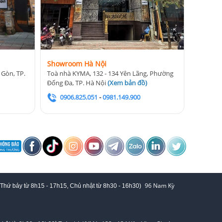
Showroom Hà Nội
 Gòn, TP.
Toà nhà KYMA, 132 - 134 Yên Lãng, Phường
Đống Đa, TP. Hà Nội
(
Xem bản đồ
)
0906.825.051
-
0981.149.900
96 Nam Kỳ
 Thứ bảy từ
8h15 - 17h15,
Chủ nhật từ 8
h30 - 16h30
)