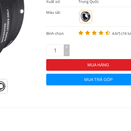
Xuất xứ
Trung Quốc
Màu sắc
m
Bình chọn
4.6/5 (16 l
+
-
MUA HÀNG
MUA TRẢ GÓP