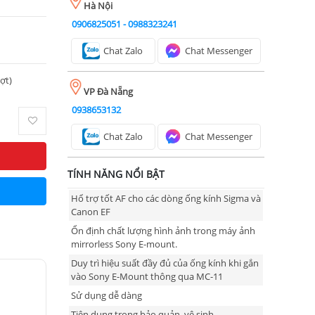
Hà Nội
0906825051
-
0988323241
Chat Zalo
Chat Messenger
ượt)
VP Đà Nẵng
0938653132
Chat Zalo
Chat Messenger
TÍNH NĂNG NỔI BẬT
Hổ trợ tốt AF cho các dòng ống kính Sigma và
Canon EF
Ổn định chất lượng hình ảnh trong máy ảnh
mirrorless Sony E-mount.
Duy trì hiệu suất đầy đủ của ống kính khi gắn
vào Sony E-Mount thông qua MC-11
Sử dụng dễ dàng
Tiện dụng trong bảo quản, vệ sinh