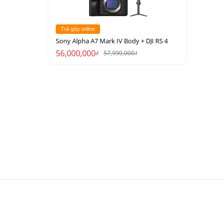
Trả góp online
Sony Alpha A7 Mark IV Body + DJI RS 4
56,000,000
57,990,000
đ
đ