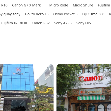
 R10
Canon G7 X Mark III
Micro Rode
Micro Shure
Fujifilm
y quay sony
GoPro hero 13
Osmo Pocket 3
DJI Osmo 360
R
Fujifilm X-T30 III
Canon R6V
Sony A7R6
Sony FX5