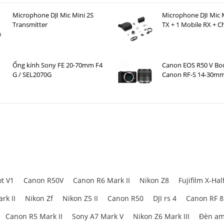
Microphone DJI Mic Mini 2S
Microphone DJI Mic M
Transmitter
TX + 1 Mobile RX + C
Case )
Ống kính Sony FE 20-70mm F4
Canon EOS R50 V Bo
G / SEL2070G
Canon RF-S 14-30mm 
STM PZ
t V1
Canon R50V
Canon R6 Mark II
Nikon Z8
Fujifilm X-Hal
rk II
Nikon Zf
Nikon Z5 II
Canon R50
DJI rs 4
Canon RF 
Canon R5 Mark II
Sony A7 Mark V
Nikon Z6 Mark III
Đèn am