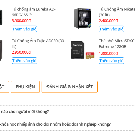
Tủ chống ẩm Eureka AD-
Tủ Chống Ẩm Nikate
66PG/ 65 lít
(30 lít)
3,900,000đ
2,400,000đ
Thêm vào giỏ
Thêm vào giỏ
Tủ Chống Ẩm Fujie AD030 (30
Thẻ nhớ MicroSDXC
lít)
Extreme 128GB
2,950,000đ
160Mb/90Mb/s
1,300,000đ
Thêm vào giỏ
Thêm vào giỏ
ẬT
PHỤ KIỆN
ĐÁNH GIÁ & NHẬN XÉT
h nào cho người mới không?
p khóa học nhiếp ảnh cho đội nhóm hoặc doanh nghiệp không?