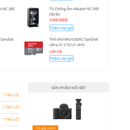
i NC-30C
Tủ Chống Ẩm Nikatei NC-50S
(50 lít)
3,900,000đ
Thêm vào giỏ
 Sandisk
Thẻ nhớ MicroSDXC SanDisk
Ultra A1 C10 U1 UHS-
I 512GB 150MB/s
Liên hệ
Thêm vào giỏ
SẢN PHẨM NỔI BẬT
1 TRẢ LỜI
1 TRẢ LỜI
1 TRẢ LỜI
Trả góp online