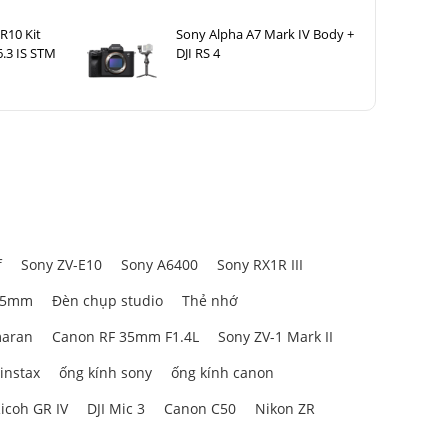
R10 Kit
Sony Alpha A7 Mark IV Body +
.3 IS STM
DJI RS 4
f
Sony ZV-E10
Sony A6400
Sony RX1R III
85mm
Đèn chụp studio
Thẻ nhớ
aran
Canon RF 35mm F1.4L
Sony ZV-1 Mark II
 instax
ống kính sony
ống kính canon
icoh GR IV
DJI Mic 3
Canon C50
Nikon ZR