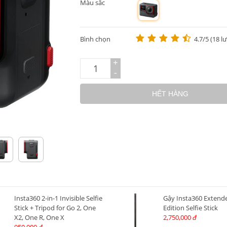
Màu sắc
m
Bình chọn
4.7/5 (18 l
+
-
HẾT HÀNG
Insta360 2-in-1 Invisible Selfie
Gậy Insta360 Extend
Stick + Tripod for Go 2, One
Edition Selfie Stick
X2, One R, One X
2,750,000
đ