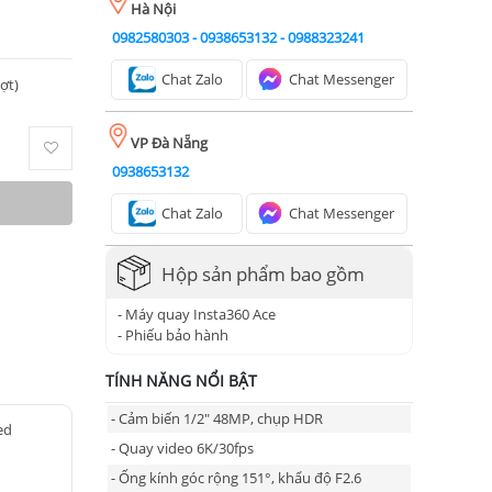
Hà Nội
0982580303
-
0938653132
-
0988323241
Chat Zalo
Chat Messenger
ượt)
VP Đà Nẵng
0938653132
Chat Zalo
Chat Messenger
Hộp sản phẩm bao gồm
- Máy quay Insta360 Ace
- Phiếu bảo hành
TÍNH NĂNG NỔI BẬT
- Cảm biến 1/2" 48MP, chụp HDR
ed
- Quay video 6K/30fps
- Ống kính góc rộng 151°, khẩu độ F2.6