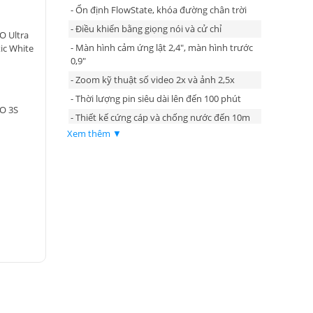
- Ổn định FlowState, khóa đường chân trời
- Điều khiển bằng giọng nói và cử chỉ
O Ultra
- Màn hình cảm ứng lật 2,4", màn hình trước
ic White
0,9"
- Zoom kỹ thuật số video 2x và ảnh 2,5x
- Thời lượng pin siêu dài lên đến 100 phút
O 3S
- Thiết kế cứng cáp và chống nước đến 10m
Xem thêm ▼