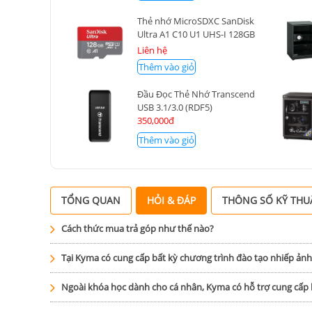
Thẻ nhớ MicroSDXC SanDisk
Ultra A1 C10 U1 UHS-I 128GB
140MB/s
Liên hệ
Thêm vào giỏ
Đầu Đọc Thẻ Nhớ Transcend
USB 3.1/3.0 (RDF5)
350,000đ
Thêm vào giỏ
TỔNG QUAN
HỎI & ĐÁP
THÔNG SỐ KỸ THU
Cách thức mua trả góp như thế nào?
Tại Kyma có cung cấp bất kỳ chương trình đào tạo nhiếp ản
Ngoài khóa học dành cho cá nhân, Kyma có hỗ trợ cung cấ