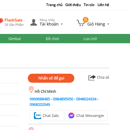
Trang chủ
Giới thiệu
Tin tức
Liên hệ
0
FlashSale
Đăng nhập
Tài khoản
Giỏ Hàng
29 Sản Phẩm
Gimbal
Đồ chơi
Lưu trữ
Chia sẻ
Nhấn số để gọi
Hồ Chí Minh
0909688485
-
0984895050
-
0948024334
-
0968202049
Chat Zalo
Chat Messenger