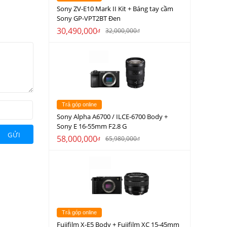
Sony ZV-E10 Mark II Kit + Báng tay cầm
Sony GP-VPT2BT Đen
30,490,000
32,000,000
đ
đ
Trả góp online
Sony Alpha A6700 / ILCE-6700 Body +
Sony E 16-55mm F2.8 G
GỬI
58,000,000
65,980,000
đ
đ
Trả góp online
Fujifilm X-E5 Body + Fujifilm XC 15-45mm