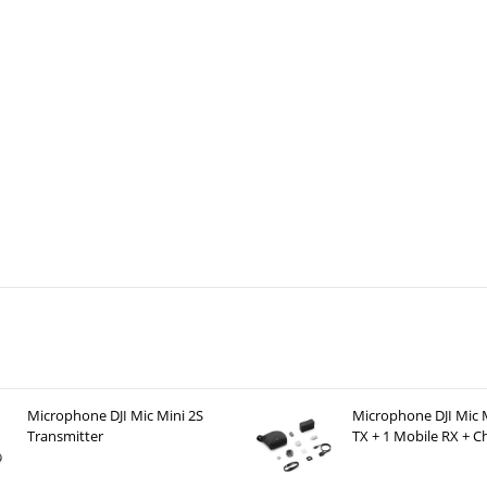
Microphone DJI Mic Mini 2S
Microphone DJI Mic M
Transmitter
TX + 1 Mobile RX + C
Case )