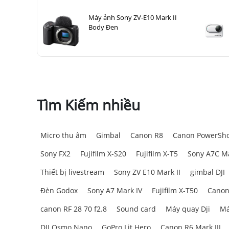
Máy ảnh Sony ZV-E10 Mark II
Body Đen
Tìm Kiếm nhiều
Micro thu âm
Gimbal
Canon R8
Canon PowerSho
Sony FX2
Fujifilm X-S20
Fujifilm X-T5
Sony A7C Ma
Thiết bị livestream
Sony ZV E10 Mark II
gimbal DJI
Đèn Godox
Sony A7 Mark IV
Fujifilm X-T50
Canon
canon RF 28 70 f2.8
Sound card
Máy quay Dji
Má
DJI Osmo Nano
GoPro Lit Hero
Canon R6 Mark III