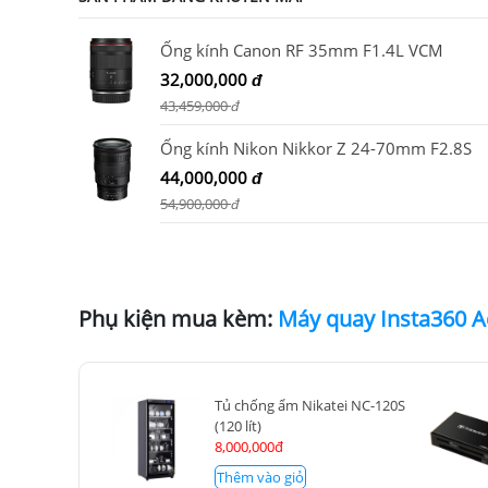
Ống kính Canon RF 35mm F1.4L VCM
32,000,000
đ
43,459,000
đ
Ống kính Nikon Nikkor Z 24-70mm F2.8S
44,000,000
đ
54,900,000
đ
Phụ kiện mua kèm:
Máy quay Insta360 A
Tủ chống ẩm Nikatei NC-120S
(120 lít)
8,000,000đ
Thêm vào giỏ