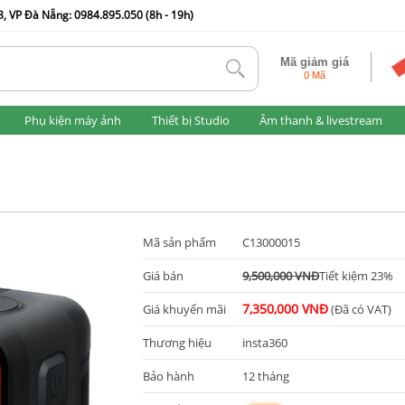
, VP Đà Nẵng: 0984.895.050 (8h - 19h)
Mã giảm giá
tlk
0 Mã
Phụ kiện máy ảnh
Thiết bị Studio
Âm thanh & livestream
Mã sản phẩm
C13000015
Giá bán
9,500,000 VNĐ
Tiết kiệm 23%
7,350,000 VNĐ
Giá khuyến mãi
(Đã có VAT)
Thương hiệu
insta360
Bảo hành
12 tháng