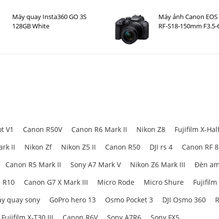
Máy quay Insta360 GO 3S
Máy ảnh Canon EOS 
128GB White
RF-S18-150mm F3.5-6
t V1
Canon R50V
Canon R6 Mark II
Nikon Z8
Fujifilm X-Hal
rk II
Nikon Zf
Nikon Z5 II
Canon R50
DJI rs 4
Canon RF 
Canon R5 Mark II
Sony A7 Mark V
Nikon Z6 Mark III
Đèn am
 R10
Canon G7 X Mark III
Micro Rode
Micro Shure
Fujifilm
y quay sony
GoPro hero 13
Osmo Pocket 3
DJI Osmo 360
R
Fujifilm X-T30 III
Canon R6V
Sony A7R6
Sony FX5