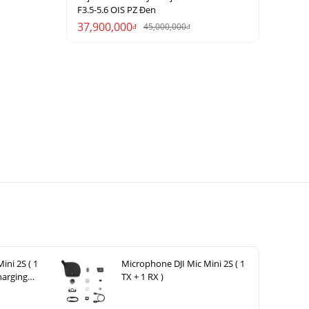
F3.5-5.6 OIS PZ Đen
37,900,000
45,000,000
đ
đ
ini 2S ( 1
Microphone DJI Mic Mini 2S ( 1
harging
TX + 1 RX )