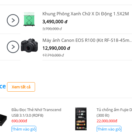
Khung Phông Xanh Chữ X Di Động 1.5X2M
3,490,000
đ
3,700,000
đ
Máy ảnh Canon EOS R100 (Kit RF-S18-45mm F4
12,990,000
đ
17,710,000
đ
ce
Xem tất cả
Đầu Đọc Thẻ Nhớ Transcend
Tủ chống ẩm Fujie 
USB 3.1/3.0 (RDF8)
(300 lít)
690,000đ
22,000,000đ
Thêm vào giỏ
Thêm vào giỏ