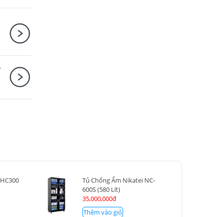
.5-6.3 IS STM)
DHC300
Tủ Chống Ẩm Nikatei NC-
600S (580 Lít)
35,000,000đ
Thêm vào giỏ