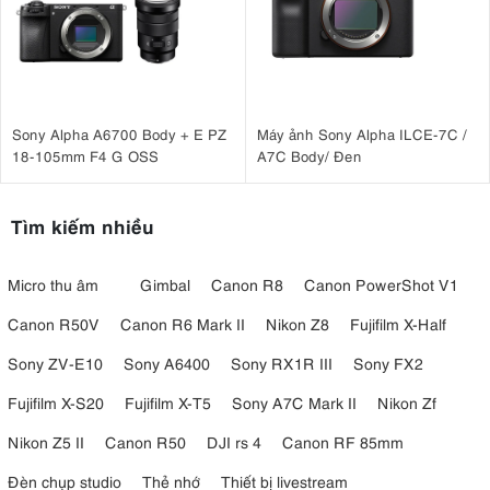
Sony Alpha A6700 Body + E PZ
Máy ảnh Sony Alpha ILCE-7C /
18-105mm F4 G OSS
A7C Body/ Đen
Tìm kiếm nhiều
Micro thu âm
Gimbal
Canon R8
Canon PowerShot V1
Canon R50V
Canon R6 Mark II
Nikon Z8
Fujifilm X-Half
Sony ZV-E10
Sony A6400
Sony RX1R III
Sony FX2
Fujifilm X-S20
Fujifilm X-T5
Sony A7C Mark II
Nikon Zf
Nikon Z5 II
Canon R50
DJI rs 4
Canon RF 85mm
Đèn chụp studio
Thẻ nhớ
Thiết bị livestream