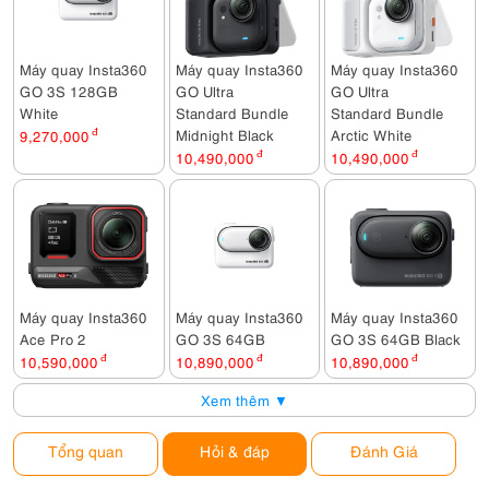
Máy quay Insta360
Máy quay Insta360
Máy quay Insta360
GO 3S 128GB
GO Ultra
GO Ultra
White
Standard Bundle
Standard Bundle
Midnight Black
Arctic White
9,270,000
đ
10,490,000
đ
10,490,000
đ
Máy quay Insta360
Máy quay Insta360
Máy quay Insta360
Ace Pro 2
GO 3S 64GB
GO 3S 64GB Black
10,590,000
đ
10,890,000
đ
10,890,000
đ
Xem thêm ▼
Tổng quan
Hỏi & đáp
Đánh Giá