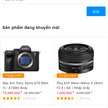
Gửi
Sản phẩm đang khuyến mãi
Trả góp online
Trả góp online
Máy ảnh Sony Alpha A7S Mark
Ống kính Nikon Nikkor Z 28mm
III / A7SM3 Body
F2.8 ( SE ) Nhập khẩu
75,590,000
đ
7,000,000
đ
82,990,000
đ
9,000,000
đ
15 đánh giá
17 đánh giá