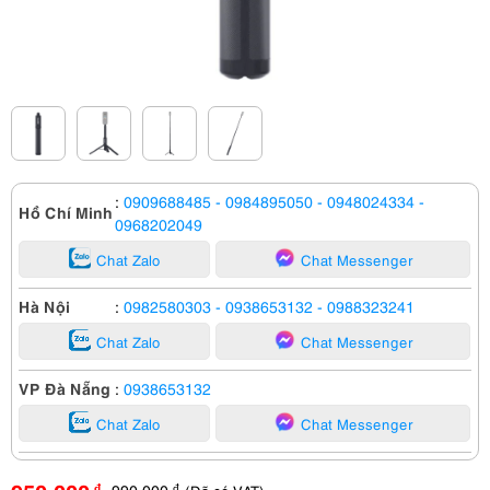
:
0909688485
- 0984895050
- 0948024334
-
Hồ Chí Minh
0968202049
Chat Zalo
Chat Messenger
Hà Nội
:
0982580303
- 0938653132
- 0988323241
Chat Zalo
Chat Messenger
VP Đà Nẵng
:
0938653132
Chat Zalo
Chat Messenger
990,000
đ
đ