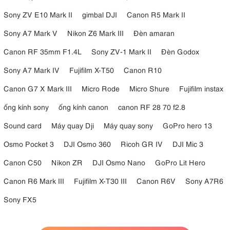
Sony ZV E10 Mark II
gimbal DJI
Canon R5 Mark II
Sony A7 Mark V
Nikon Z6 Mark III
Đèn amaran
Canon RF 35mm F1.4L
Sony ZV-1 Mark II
Đèn Godox
Sony A7 Mark IV
Fujifilm X-T50
Canon R10
Canon G7 X Mark III
Micro Rode
Micro Shure
Fujifilm instax
ống kính sony
ống kính canon
canon RF 28 70 f2.8
Sound card
Máy quay Dji
Máy quay sony
GoPro hero 13
Osmo Pocket 3
DJI Osmo 360
Ricoh GR IV
DJI Mic 3
Canon C50
Nikon ZR
DJI Osmo Nano
GoPro Lit Hero
Canon R6 Mark III
Fujifilm X-T30 III
Canon R6V
Sony A7R6
Sony FX5