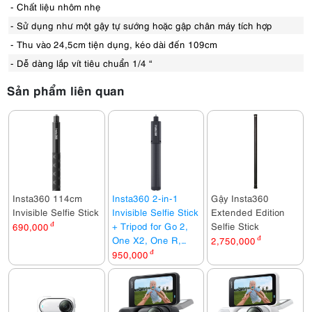
- Chất liệu nhôm nhẹ
- Sử dụng như một gậy tự sướng hoặc gập chân máy tích hợp
- Thu vào 24,5cm tiện dụng, kéo dài đến 109cm
- Dễ dàng lắp vít tiêu chuẩn 1/4 “
Sản phẩm liên quan
Insta360 114cm
Insta360 2-in-1
Gậy Insta360
Invisible Selfie Stick
Invisible Selfie Stick
Extended Edition
+ Tripod for Go 2,
Selfie Stick
690,000
đ
One X2, One R,
2,750,000
đ
One X
950,000
đ