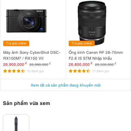
Trả góp online
Trả góp online
Máy ảnh Sony CyberShot DSC-
Ống kính Canon RF 28-70mm
RX100M7 / RX100 VII
F2.8 IS STM Nhập khẩu
26,900,000
đ
26,800,000
đ
28,990,000
đ
28,500,000
đ
10 đánh giá
17 đánh giá
Xem tất cả sản phẩm đang khuyến mãi
Sản phẩm vừa xem