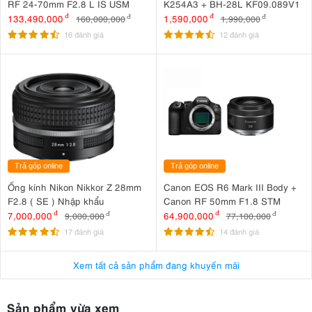
RF 24-70mm F2.8 L IS USM
K254A3 + BH-28L KF09.089V1
133,490,000
đ
1,590,000
đ
160,000,000
đ
1,990,000
đ
16 đánh giá
12 đánh giá
Trả góp online
Trả góp online
Ống kính Nikon Nikkor Z 28mm
Canon EOS R6 Mark III Body +
F2.8 ( SE ) Nhập khẩu
Canon RF 50mm F1.8 STM
7,000,000
đ
64,900,000
đ
9,000,000
đ
77,100,000
đ
17 đánh giá
14 đánh giá
Xem tất cả sản phẩm đang khuyến mãi
Sản phẩm vừa xem