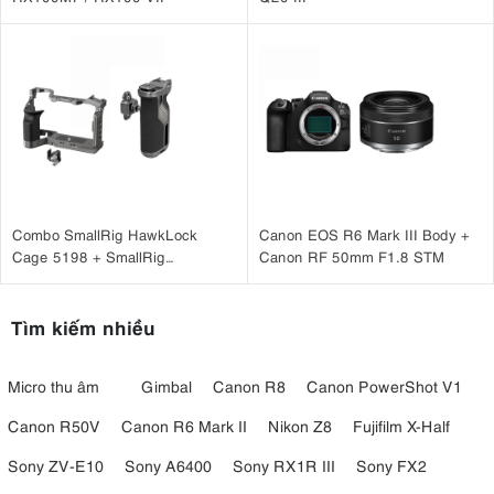
Combo SmallRig HawkLock
Canon EOS R6 Mark III Body +
Cage 5198 + SmallRig
Canon RF 50mm F1.8 STM
HawkLock H21 4485 cho Sony
A7CM2, A7CR
Tìm kiếm nhiều
Micro thu âm
Gimbal
Canon R8
Canon PowerShot V1
Canon R50V
Canon R6 Mark II
Nikon Z8
Fujifilm X-Half
Sony ZV-E10
Sony A6400
Sony RX1R III
Sony FX2