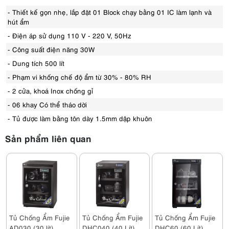
- Thiết kế gọn nhẹ, lắp đặt 01 Block chạy bằng 01 IC làm lạnh và
hút ẩm
- Điện áp sử dụng 110 V - 220 V, 50Hz
- Công suất điện năng 30W
- Dung tích 500 lít
- Phạm vi khống chế độ ẩm từ 30% - 80% RH
- 2 cửa, khoá Inox chống gỉ
- 06 khay Có thể tháo dời
- Tủ được làm bằng tôn dày 1.5mm dập khuôn
Sản phẩm liên quan
Tủ Chống Ẩm Fujie
Tủ Chống Ẩm Fujie
Tủ Chống Ẩm Fujie
AD030 (30 lít)
DHC040 (40 Lít)
DHC60 (60 Lít)