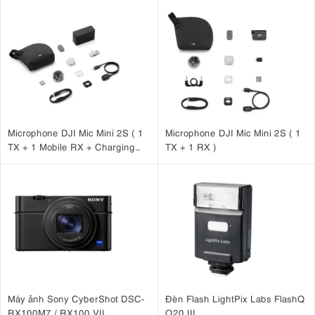
Microphone DJI Mic Mini 2S ( 1
Microphone DJI Mic Mini 2S ( 1
TX + 1 Mobile RX + Charging
TX + 1 RX )
Case )
Máy ảnh Sony CyberShot DSC-
Đèn Flash LightPix Labs FlashQ
RX100M7 / RX100 VII
Q20 III