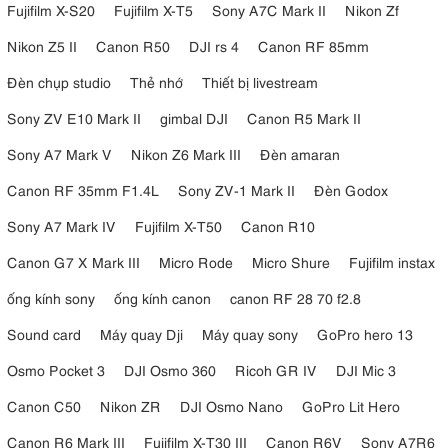
Fujifilm X-S20
Fujifilm X-T5
Sony A7C Mark II
Nikon Zf
Nikon Z5 II
Canon R50
DJI rs 4
Canon RF 85mm
Đèn chụp studio
Thẻ nhớ
Thiết bị livestream
Sony ZV E10 Mark II
gimbal DJI
Canon R5 Mark II
Sony A7 Mark V
Nikon Z6 Mark III
Đèn amaran
Canon RF 35mm F1.4L
Sony ZV-1 Mark II
Đèn Godox
Sony A7 Mark IV
Fujifilm X-T50
Canon R10
Canon G7 X Mark III
Micro Rode
Micro Shure
Fujifilm instax
ống kính sony
ống kính canon
canon RF 28 70 f2.8
Sound card
Máy quay Dji
Máy quay sony
GoPro hero 13
Osmo Pocket 3
DJI Osmo 360
Ricoh GR IV
DJI Mic 3
Canon C50
Nikon ZR
DJI Osmo Nano
GoPro Lit Hero
Canon R6 Mark III
Fujifilm X-T30 III
Canon R6V
Sony A7R6