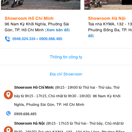
Showroom Hồ Chí Minh
Showroom Hà Nội
96 Nam Kỳ Khởi Nghĩa, Phường Sài
Toà nhà KYMA, 132 - 1
Xem bản đồ
Gòn, TP. Hồ Chí Minh
(
)
Phường Đống Đa, TP. H
đồ
)
0948.024.334
-
0909.688.485
0982.580.303
-
0938
Thông tin công ty
Địa chỉ Showroom
Showroom Hồ Chí Minh:
(8h15 - 19h00 từ
Thứ hai - Thứ sáu, Thứ
96 Nam Kỳ Khởi
bảy từ
8h15 - 17h15,
Chủ nhật từ 8
h30 - 16h30
)
Nghĩa, Phường Sài Gòn, TP. Hồ Chí Minh
0909.688.485
,
Showroom Hà Nội:
(8h15 - 17h15 từ Thứ hai - Thứ bảy
Chủ nhật từ
)
Toà nhà KYMA, 132 - 134 Yên Lãng, Phường Đống