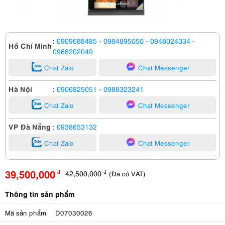
:
0909688485
- 0984895050
- 0948024334
-
Hồ Chí Minh
0968202049
Chat Zalo
Chat Messenger
Hà Nội
:
0906825051
- 0988323241
Chat Zalo
Chat Messenger
VP Đà Nẵng
:
0938653132
Chat Zalo
Chat Messenger
39,500,000
42,500,000
(Đã có VAT)
đ
đ
Thông tin sản phẩm
Mã sản phẩm
D07030026