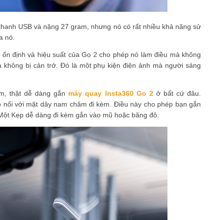
thanh USB và nặng 27 gram, nhưng nó có rất nhiều khả năng sử
a nó.
độ ổn định và hiệu suất của Go 2 cho phép nó làm điều mà không
 không bị cản trở. Đó là một phụ kiện điện ảnh mà người sáng
èm, thật dễ dàng gắn
máy quay Insta360 Go 2
ở bất cứ đâu.
nối với mặt dây nam châm đi kèm. Điều này cho phép bạn gắn
Một Kẹp dễ dàng đi kèm gắn vào mũ hoặc băng đô.