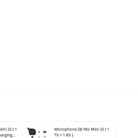
ini 2S ( 1
Microphone DJI Mic Mini 2S ( 1
harging
TX + 1 RX )