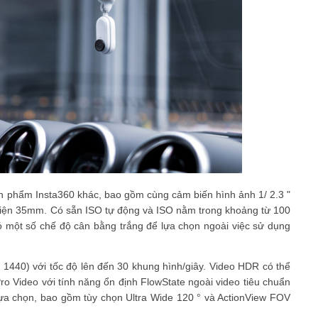
n phẩm Insta360 khác, bao gồm cùng cảm biến hình ảnh 1/ 2.3 "
iện 35mm. Có sẵn ISO tự động và ISO nằm trong khoảng từ 100
ó một số chế độ cân bằng trắng để lựa chọn ngoài việc sử dụng
 1440) với tốc độ lên đến 30 khung hình/giây. Video HDR có thể
ro Video với tính năng ổn định FlowState ngoài video tiêu chuẩn
lựa chọn, bao gồm tùy chọn Ultra Wide 120 ° và ActionView FOV