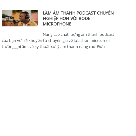
thông minh, hoàn hảo cho nhà sản xuất nội dung.
LÀM ÂM THANH PODCAST CHUYÊN
NGHIỆP HƠN VỚI RODE
MICROPHONE
Nâng cao chất lượng âm thanh podcast
của bạn với lời khuyên từ chuyên gia về lựa chọn micro, môi
trường ghi âm, và kỹ thuật xử lý âm thanh nâng cao. Đưa
podcast của bạn lên tiêu chuẩn chuyên nghiệp.