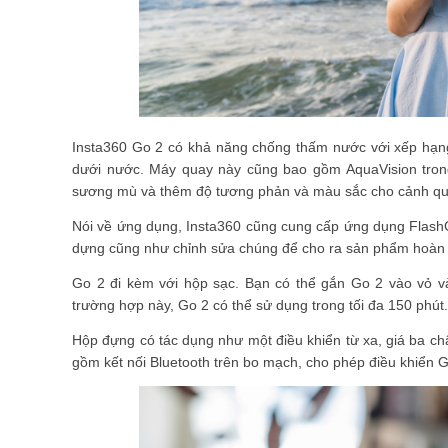
Insta360 Go 2 có khả năng chống thấm nước với xếp hạng
dưới nước. Máy quay này cũng bao gồm AquaVision trong
sương mù và thêm độ tương phản và màu sắc cho cảnh q
Nói về ứng dụng, Insta360 cũng cung cấp ứng dụng FlashCu
dựng cũng như chỉnh sửa chúng để cho ra sản phẩm hoàn 
Go 2 đi kèm với hộp sạc. Bạn có thể gắn Go 2 vào vỏ v
trường hợp này, Go 2 có thể sử dụng trong tối đa 150 phút
Hộp đựng có tác dụng như một điều khiển từ xa, giá ba c
gồm kết nối Bluetooth trên bo mạch, cho phép điều khiển G