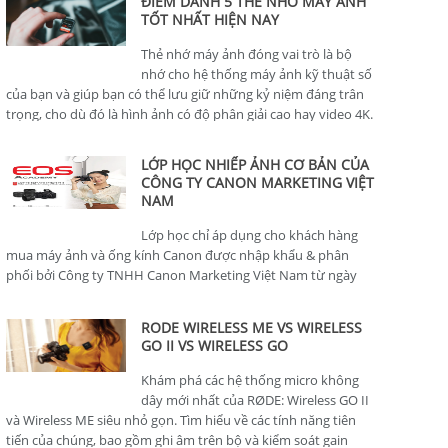
ĐIỂM DANH 5 THẺ NHỚ MÁY ẢNH
TỐT NHẤT HIỆN NAY
Thẻ nhớ máy ảnh đóng vai trò là bộ
nhớ cho hệ thống máy ảnh kỹ thuật số
của bạn và giúp bạn có thể lưu giữ những kỷ niệm đáng trân
trọng, cho dù đó là hình ảnh có độ phân giải cao hay video 4K.
LỚP HỌC NHIẾP ẢNH CƠ BẢN CỦA
CÔNG TY CANON MARKETING VIỆT
NAM
Lớp học chỉ áp dụng cho khách hàng
mua máy ảnh và ống kính Canon được nhập khẩu & phân
phối bởi Công ty TNHH Canon Marketing Việt Nam từ ngày
01/01/2024.
RODE WIRELESS ME VS WIRELESS
GO II VS WIRELESS GO
Khám phá các hệ thống micro không
dây mới nhất của RØDE: Wireless GO II
và Wireless ME siêu nhỏ gọn. Tìm hiểu về các tính năng tiên
tiến của chúng, bao gồm ghi âm trên bộ và kiểm soát gain