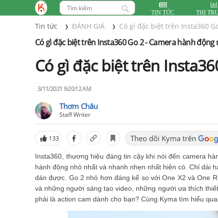
TIN TỨC
THỊ TR
Tin tức
ĐÁNH GIÁ
Có gì đặc biệt trên Insta360 
Có gì đặc biệt trên Insta360 Go 2 - Camera hành động 
Có gì đặc biệt trên Insta3
3/11/2021 9:20:12 AM
Thơm Châu
Staff Writer
Theo dõi Kyma trên
133
Insta360, thương hiệu đáng tin cậy khi nói đến camera h
hành động nhỏ nhất và nhanh nhẹn nhất hiện có. Chỉ dài hai
dán được. Go 2 nhỏ hơn đáng kể so với One X2 và One R 
và những người sáng tạo video, những người ưa thích thiết
phải là action cam dành cho bạn? Cùng Kyma tìm hiểu qua b