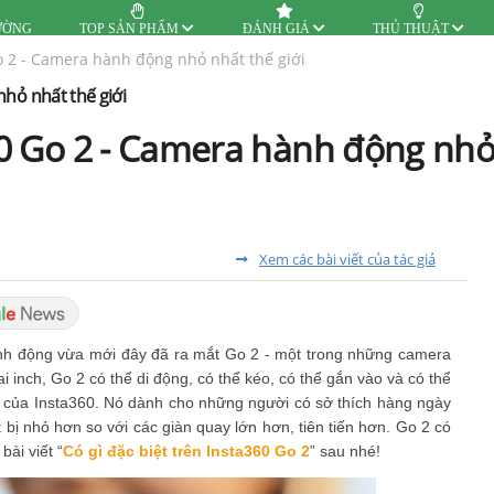
ƯỜNG
TOP SẢN PHẨM
ĐÁNH GIÁ
THỦ THUẬT
Go 2 - Camera hành động nhỏ nhất thế giới
nhỏ nhất thế giới
60 Go 2 - Camera hành động nhỏ 
Xem các bài viết của tác giả
ành động vừa mới đây đã ra mắt Go 2 - một trong những camera
 inch, Go 2 có thể di động, có thể kéo, có thể gắn vào và có thể
của Insta360. Nó dành cho những người có sở thích hàng ngày
 bị nhỏ hơn so với các giàn quay lớn hơn, tiên tiến hơn. Go 2 có
ài viết “
Có gì đặc biệt trên Insta360 Go 2
” sau nhé!