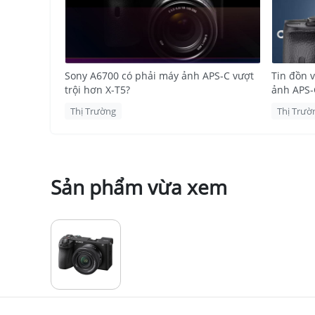
Sony A6700 có phải máy ảnh APS-C vượt
Tin đồn 
trội hơn X-T5?
ảnh APS-
Thị Trường
Thị Trườ
Sản phẩm vừa xem
Ô
Máy ảnh
Sony A6700
là chiếc máy ảnh cảm bi
đại, Sony
A6700
là sự tiếp nối hoàn hảo của 
tính năng đa dạng.