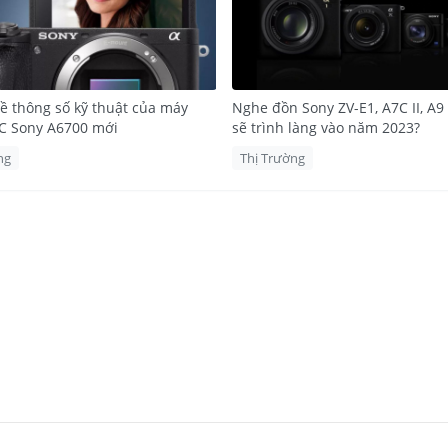
về thông số kỹ thuật của máy
Nghe đồn Sony ZV-E1, A7C II, A9 
C Sony A6700 mới
sẽ trình làng vào năm 2023?
ng
Thị Trường
ng trùm CROP gọi tên Sony A6700
ến APS-C vừa được ra mắt của nhà Sony. Mang trong mình nhiều công
dòng máy ảnh
Sony Alpha
, mang đến sự kết hợp tuyệt vời giữa hiệu s