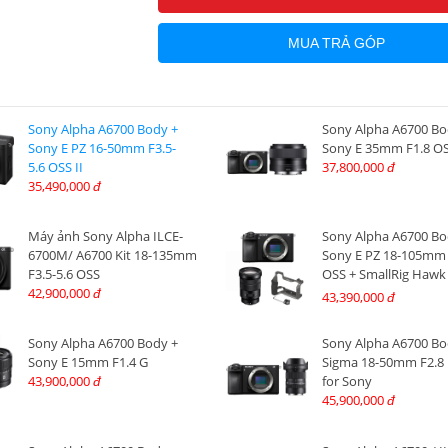
MUA TRẢ GÓP
Sony Alpha A6700 Body +
Sony Alpha A6700 Bo
Sony E PZ 16-50mm F3.5-
Sony E 35mm F1.8 O
5.6 OSS II
37,800,000
đ
35,490,000
đ
Máy ảnh Sony Alpha ILCE-
Sony Alpha A6700 Bo
6700M/ A6700 Kit 18-135mm
Sony E PZ 18-105mm
F3.5-5.6 OSS
OSS + SmallRig Hawk
42,900,000
Cage Kit for Sony A6
đ
43,390,000
đ
Sony Alpha A6700 Body +
Sony Alpha A6700 Bo
Sony E 15mm F1.4 G
Sigma 18-50mm F2.8
43,900,000
for Sony
đ
45,900,000
đ