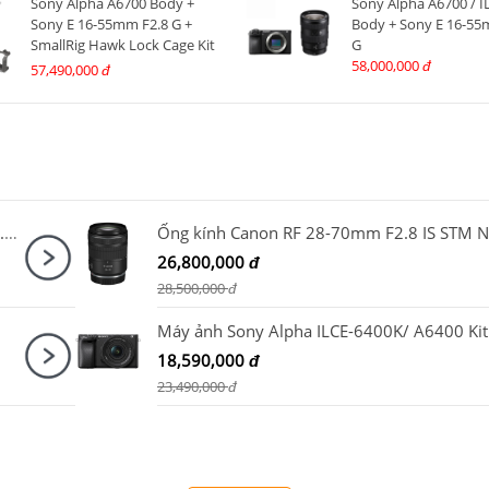
Sony Alpha A6700 Body +
Sony Alpha A6700 / I
Sony E 16-55mm F2.8 G +
Body + Sony E 16-55
SmallRig Hawk Lock Cage Kit
G
for Sony A6700 5060
58,000,000
đ
57,490,000
đ
Máy ảnh Nikon Z50 II Kit Z DX 16-50mm F3.5-6.3 VR Nhập khẩu
26,800,000
đ
28,500,000
đ
18,590,000
đ
23,490,000
đ