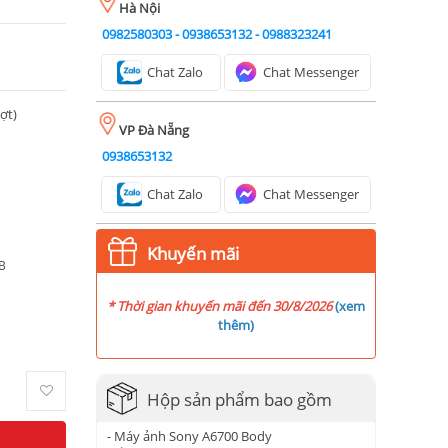
Hà Nội
0982580303
-
0938653132
-
0988323241
Chat Zalo
Chat Messenger
ượt)
VP Đà Nẵng
0938653132
Chat Zalo
Chat Messenger
Khuyến mãi
B
* Thời gian khuyến mãi đến 30/8/2026
(
xem
thêm
)
Hộp sản phẩm bao gồm
- Máy ảnh Sony A6700 Body