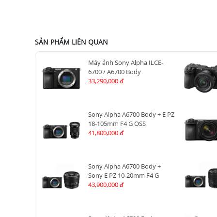
SẢN PHẨM LIÊN QUAN
Máy ảnh Sony Alpha ILCE-
6700 / A6700 Body
33,290,000
đ
Sony Alpha A6700 Body + E PZ
18-105mm F4 G OSS
41,800,000
đ
Sony Alpha A6700 Body +
Sony E PZ 10-20mm F4 G
43,900,000
đ