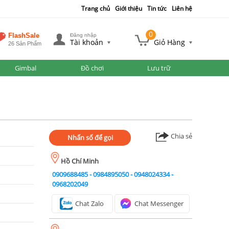
Trang chủ
Giới thiệu
Tin tức
Liên hệ
0
FlashSale
Đăng nhập
Tài khoản
Giỏ Hàng
26 Sản Phẩm
Gimbal
Đồ chơi
Lưu trữ
Chia sẻ
Nhấn số để gọi
Hồ Chí Minh
0909688485
-
0984895050
-
0948024334
-
0968202049
Chat Zalo
Chat Messenger