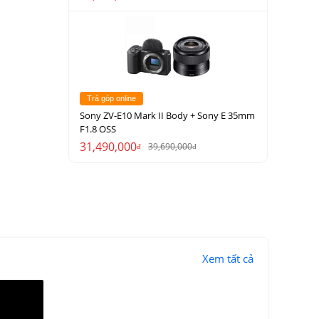
Trả góp online
Sony ZV-E10 Mark II Body + Sony E 35mm
F1.8 OSS
31,490,000
39,690,000
đ
đ
Xem tất cả