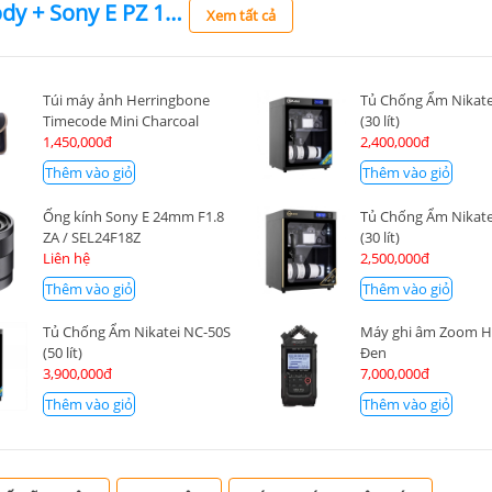
Sony Alpha A6700 Body + Sony E PZ 16-50mm F3.5-5.6 OSS II
Xem tất cả
Túi máy ảnh Herringbone
Tủ Chống Ẩm Nikate
Timecode Mini Charcoal
(30 lít)
1,450,000đ
2,400,000đ
Thêm vào giỏ
Thêm vào giỏ
Ống kính Sony E 24mm F1.8
Tủ Chống Ẩm Nikate
ZA / SEL24F18Z
(30 lít)
Liên hệ
2,500,000đ
Thêm vào giỏ
Thêm vào giỏ
Tủ Chống Ẩm Nikatei NC-50S
Máy ghi âm Zoom H
(50 lít)
Đen
3,900,000đ
7,000,000đ
Thêm vào giỏ
Thêm vào giỏ