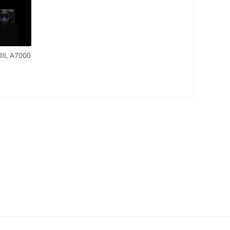
III, A7000
 nghệ hiện
uất cao và