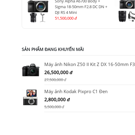
Sony Alpha A6700 Body +
Sigma 18-50mm F2.8 DC DN +
DJI RS 4 Mini
51,500,000
đ
SẢN PHẨM ĐANG KHUYẾN MÃI
26,500,000
đ
27,500,000
đ
Máy ảnh Kodak Pixpro C1 Đen
2,800,000
đ
5,500,000
đ