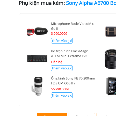
Phụ kiện mua kèm:
Microphone Rode VideoMic
Go II
3,990,000đ
Thêm vào giỏ
Bộ trộn hình BlackMagic
ATEM Mini Extreme ISO
(SWATEMMINICEXTISO)
Liên hệ
Thêm vào giỏ
Ống kính Sony FE 70-200mm
F2.8 GM OSS II /
SEL70200GM2
56,990,000đ
Thêm vào giỏ