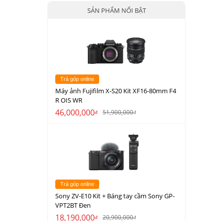
SẢN PHẨM NỔI BẬT
Trả góp online
Máy ảnh Fujifilm X-S20 Kit XF16-80mm F4
R OIS WR
46,000,000
51,900,000
đ
đ
Trả góp online
Sony ZV-E10 Kit + Báng tay cầm Sony GP-
VPT2BT Đen
18,190,000
20,900,000
đ
đ