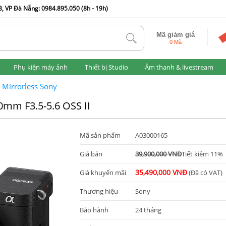
, VP Đà Nẵng: 0984.895.050 (8h - 19h)
Mã giảm giá
tlk
0 Mã
Phụ kiện máy ảnh
Thiết bị Studio
Âm thanh & livestream
 Mirrorless Sony
0mm F3.5-5.6 OSS II
Mã sản phẩm
A03000165
Giá bán
39,900,000 VNĐ
Tiết kiệm 11%
35,490,000 VNĐ
Giá khuyến mãi
(Đã có VAT)
Thương hiệu
Sony
Bảo hành
24 tháng