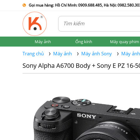
Gọi mua hàng: Hồ Chí Minh: 0909.688.485, Hà Nội: 0982.580.303
Máy ảnh
Ống kính
Máy quay phim
Trang chủ
Máy ảnh
Máy ảnh Sony
Máy ảnh
Sony Alpha A6700 Body + Sony E PZ 16-5