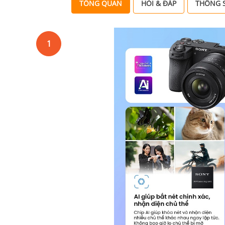
TỔNG QUAN
HỎI & ĐÁP
THÔNG S
1