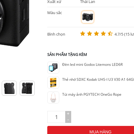
Xuất xứ
Thái Lan
Màu sắc
m
Bình chọn
4.7/5 (15 l
SẢN PHẨM TẶNG KÈM
Đèn led mini Godox Litemons LED6R
Thẻ nhớ SDXC Kodak UHS-I U3 V30 A1 64G
Túi máy ảnh PGYTECH OneGo Rope
+
-
MUA HÀNG