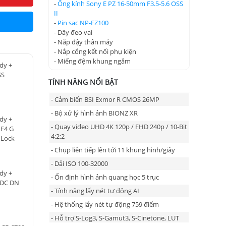
-
Ống kính Sony E PZ 16-50mm F3.5-5.6 OSS
II
-
Pin sạc NP-FZ100
- Dây đeo vai
- Nắp đậy thân máy
- Nắp cổng kết nối phụ kiện
- Miếng đệm khung ngắm
dy +
SS
TÍNH NĂNG NỔI BẬT
- Cảm biến BSI Exmor R CMOS 26MP
- Bộ xử lý hình ảnh BIONZ XR
dy +
- Quay video UHD 4K 120p / FHD 240p / 10-Bit
 F4 G
4:2:2
 Lock
700 5060
- Chụp liên tiếp lên tới 11 khung hình/giây
- Dải ISO 100-32000
dy +
- Ổn định hình ảnh quang học 5 trục
 DC DN
- Tính năng lấy nét tự động AI
- Hệ thống lấy nét tự động 759 điểm
- Hỗ trợ S-Log3, S-Gamut3, S-Cinetone, LUT