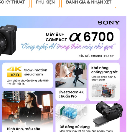
Ố KỸ THUẬT
PHỤ KIỆN
ĐÁNH GIÁ & NHẬN XÉT