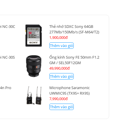
i NC-30C
Thẻ nhớ SDXC Sony 64GB
277Mb/150Mb/s (SF-M64/T2)
1,900,000đ
Thêm vào giỏ
i NC-30S
Ống kính Sony FE 50mm F1.2
GM / SEL50F12GM
49,990,000đ
Thêm vào giỏ
4n Pro
Microphone Saramonic
UWMIC9S (TX9S+ RX9S)
7,990,000đ
Thêm vào giỏ