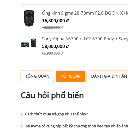
16,800,000
đ
18,000,000
đ
58,000,000
đ
65,980,000
đ
TỔNG QUAN
HỎI & ĐÁP
ĐÁNH GIÁ & NHẬN
Câu hỏi phổ biến
Cách thức mua trả góp như thế nào?
Tại Kyma có cung cấp bất kỳ chương trình đào tạo nhiếp ản