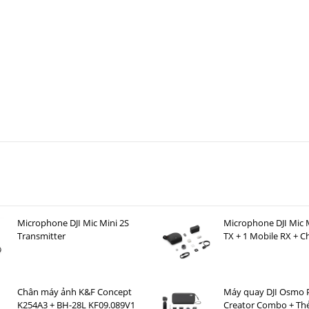
Microphone DJI Mic Mini 2S
Microphone DJI Mic M
Transmitter
TX + 1 Mobile RX + C
Case )
Chân máy ảnh K&F Concept
Máy quay DJI Osmo 
K254A3 + BH-28L KF09.089V1
Creator Combo + Th