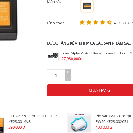
Màu sắc
m
Bình chọn
4.7/5 (13 l
ĐƯỢC TẶNG KÈM KHI MUA CÁC SẢN PHẨM SAU
Sony Alpha A6400 Body + Sony E 50mm F1
27,980,000đ
+
-
MUA HÀNG
Pin sạc K&F Concept LP-E17
Pin sạc K&F Concept
KF28.0014V3
FW50 KF28.0026S1
390,000
400,000
đ
đ