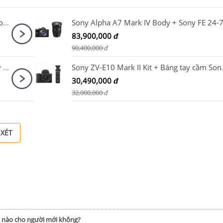
Ống kính Sigma 28-70mm F2.8 DG DN (C) for Sony E Nhập khẩu
83,900,000
đ
90,400,000
đ
Sony Alpha A6700 / ILCE-6700 Body + Sony E 16-55mm F2.8 G
Sony ZV-E10 Ma
30,490,000
đ
32,000,000
đ
 XÉT
h nào cho người mới không?