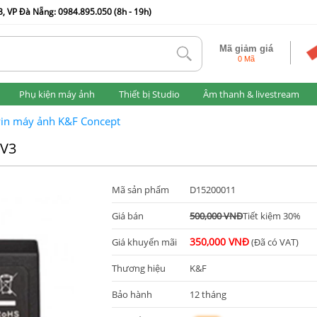
, VP Đà Nẵng: 0984.895.050 (8h - 19h)
Mã giảm giá
tlk
0 Mã
Phụ kiện máy ảnh
Thiết bị Studio
Âm thanh & livestream
in máy ảnh K&F Concept
5V3
Mã sản phẩm
D15200011
Giá bán
500,000 VNĐ
Tiết kiệm 30%
350,000 VNĐ
Giá khuyến mãi
(Đã có VAT)
Thương hiệu
K&F
Bảo hành
12 tháng