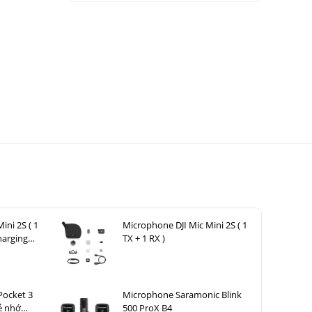
ini 2S ( 1
Microphone DJI Mic Mini 2S ( 1
harging
TX + 1 RX )
Pocket 3
Microphone Saramonic Blink
ẻ nhớ
500 ProX B4