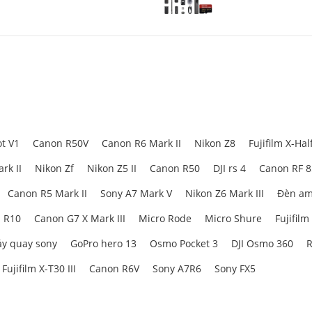
MicroSDXC Sandisk 
Pro 256GB 200MB/1
t V1
Canon R50V
Canon R6 Mark II
Nikon Z8
Fujifilm X-Hal
rk II
Nikon Zf
Nikon Z5 II
Canon R50
DJI rs 4
Canon RF 
Canon R5 Mark II
Sony A7 Mark V
Nikon Z6 Mark III
Đèn am
 R10
Canon G7 X Mark III
Micro Rode
Micro Shure
Fujifilm
y quay sony
GoPro hero 13
Osmo Pocket 3
DJI Osmo 360
R
Fujifilm X-T30 III
Canon R6V
Sony A7R6
Sony FX5