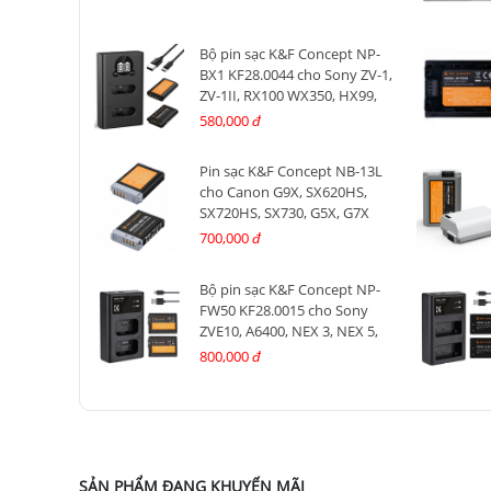
Bộ pin sạc K&F Concept NP-
BX1 KF28.0044 cho Sony ZV-1,
ZV-1II, RX100 WX350, HX99,
RX100, CX405, PJ410, PJ440...
580,000
đ
Pin sạc K&F Concept NB-13L
cho Canon G9X, SX620HS,
SX720HS, SX730, G5X, G7X
MARK II, G7X MARK III,....
700,000
đ
Bộ pin sạc K&F Concept NP-
FW50 KF28.0015 cho Sony
ZVE10, A6400, NEX 3, NEX 5,
NEX 6, NEX 7, A6000, A5000,
800,000
đ
A6300, A6500, A7
SẢN PHẨM ĐANG KHUYẾN MÃI