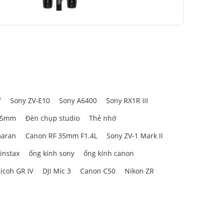
Extreme
40MB/s
f
Sony ZV-E10
Sony A6400
Sony RX1R III
85mm
Đèn chụp studio
Thẻ nhớ
aran
Canon RF 35mm F1.4L
Sony ZV-1 Mark II
 instax
ống kính sony
ống kính canon
icoh GR IV
DJI Mic 3
Canon C50
Nikon ZR