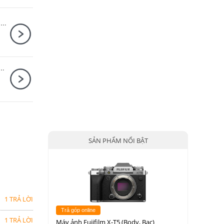
Sony Alpha A7 Mark IV Body + Sony FE 24-70mm F2.8 GM II
rk II Kit + Báng tay cầm Sony GP-VPT2BT Đen
SẢN PHẨM NỔI BẬT
1 TRẢ LỜI
Trả góp online
1 TRẢ LỜI
Máy ảnh Fujifilm X-T5 (Body, Bạc)