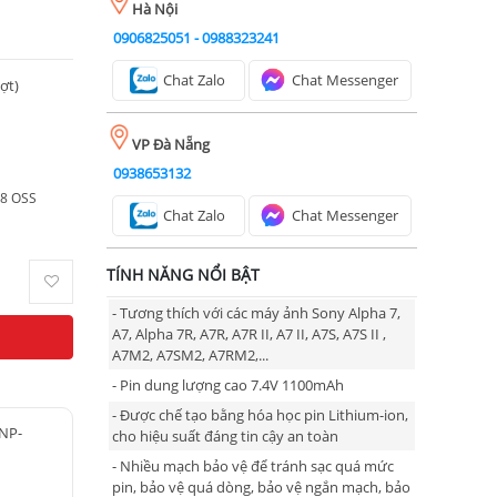
Hà Nội
0906825051
-
0988323241
Chat Zalo
Chat Messenger
ượt)
VP Đà Nẵng
0938653132
.8 OSS
Chat Zalo
Chat Messenger
TÍNH NĂNG NỔI BẬT
- Tương thích với các máy ảnh Sony Alpha 7,
A7, Alpha 7R, A7R, A7R II, A7 II, A7S, A7S II ,
A7M2, A7SM2, A7RM2,...
- Pin dung lượng cao 7.4V 1100mAh
- Được chế tạo bằng hóa học pin Lithium-ion,
 NP-
cho hiệu suất đáng tin cậy an toàn
- Nhiều mạch bảo vệ để tránh sạc quá mức
pin, bảo vệ quá dòng, bảo vệ ngắn mạch, bảo