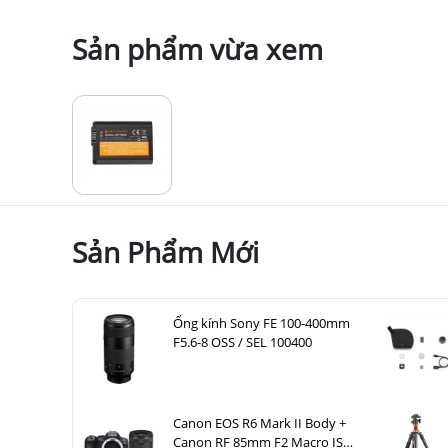
Sản phẩm vừa xem
Sản Phẩm Mới
Ống kính Sony FE 100-400mm
F5.6-8 OSS / SEL 100400
Canon EOS R6 Mark II Body +
Canon RF 85mm F2 Macro IS