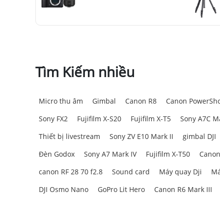
STM
Tìm Kiếm nhiều
Micro thu âm
Gimbal
Canon R8
Canon PowerSho
Sony FX2
Fujifilm X-S20
Fujifilm X-T5
Sony A7C Ma
Thiết bị livestream
Sony ZV E10 Mark II
gimbal DJI
Đèn Godox
Sony A7 Mark IV
Fujifilm X-T50
Canon
canon RF 28 70 f2.8
Sound card
Máy quay Dji
Má
DJI Osmo Nano
GoPro Lit Hero
Canon R6 Mark III