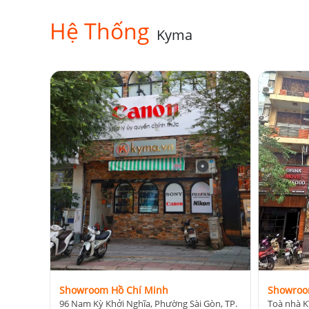
Hệ Thống
Kyma
Showroom Hồ Chí Minh
Showroo
96 Nam Kỳ Khởi Nghĩa, Phường Sài Gòn, TP.
Toà nhà K