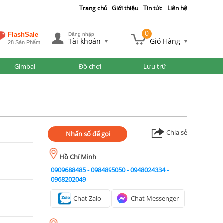
Trang chủ
Giới thiệu
Tin tức
Liên hệ
0
FlashSale
Đăng nhập
Tài khoản
Giỏ Hàng
28 Sản Phẩm
Gimbal
Đồ chơi
Lưu trữ
Chia sẻ
Nhấn số để gọi
Hồ Chí Minh
0909688485
-
0984895050
-
0948024334
-
0968202049
Chat Zalo
Chat Messenger