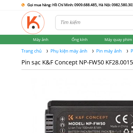
Gọi mua hàng: Hồ Chí Minh: 0909.688.485, Hà Nội: 0982.580.303
Máy ảnh
Ống kính
Máy quay phim
Trang chủ
Phụ kiện máy ảnh
Pin máy ảnh
P
Pin sạc K&F Concept NP-FW50 KF28.001