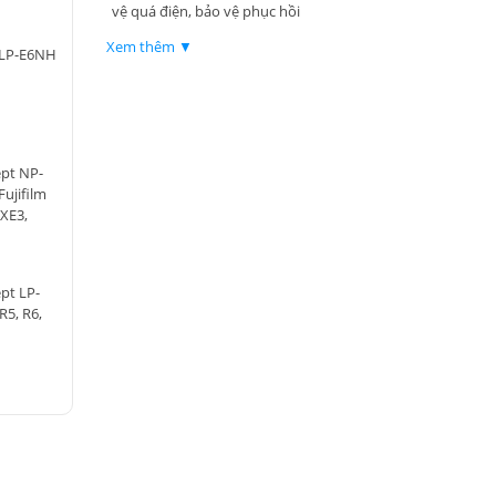
vệ quá điện, bảo vệ phục hồi
Xem thêm ▼
 LP-E6NH
ept NP-
ujifilm
 XE3,
RO, XH1
pt LP-
R5, R6,