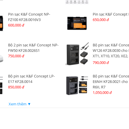
Pin sạc K&F Concept NP-
Pin sạc K&F Concept
FZ100 KF28.0016V3
650,000
đ
600,000
đ
Bộ 2 pin sạc K&F Concept NP-
Bộ pin sạc K&F Conc
FW50 KF28.0026S1
W126 KF28.0030 cho F
750,000
XT1, XT10, XT20, XE2,
đ
XA3, XA5, X100F, XP
790,000
đ
Bộ pin sạc K&F Concept LP-
Bộ pin sạc K&F Conce
E17 KF28.0014
E6NH KF28.0021 cho 
850,000
R6II, R7
đ
1,050,000
đ
Xem thêm ▼