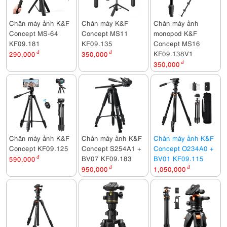
Chân máy ảnh K&F
Chân máy K&F
Chân máy ảnh
Concept MS-64
Concept MS11
monopod K&F
KF09.181
KF09.135
Concept MS16
KF09.138V1
290,000
đ
350,000
đ
350,000
đ
Chân máy ảnh K&F
Chân máy ảnh K&F
Chân máy ảnh K&F
Concept KF09.125
Concept S254A1 +
Concept O234A0 +
BV07 KF09.183
BV01 KF09.115
590,000
đ
950,000
đ
1,050,000
đ