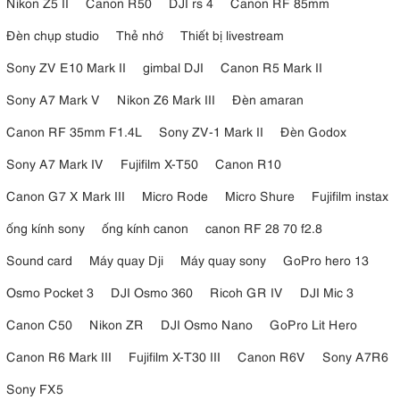
Nikon Z5 II
Canon R50
DJI rs 4
Canon RF 85mm
Đèn chụp studio
Thẻ nhớ
Thiết bị livestream
Sony ZV E10 Mark II
gimbal DJI
Canon R5 Mark II
Sony A7 Mark V
Nikon Z6 Mark III
Đèn amaran
Canon RF 35mm F1.4L
Sony ZV-1 Mark II
Đèn Godox
Sony A7 Mark IV
Fujifilm X-T50
Canon R10
Canon G7 X Mark III
Micro Rode
Micro Shure
Fujifilm instax
ống kính sony
ống kính canon
canon RF 28 70 f2.8
Sound card
Máy quay Dji
Máy quay sony
GoPro hero 13
4.3. Chiều cao linh hoạt – đáp ứng nhiều góc quay
Osmo Pocket 3
DJI Osmo 360
Ricoh GR IV
DJI Mic 3
Chân máy K&F Concept
Canon C50
Nikon ZR
DJI Osmo Nano
GoPro Lit Hero
K234A0 + Video Head KF09.115 có khả
năng điều chỉnh chiều cao linh hoạt, đáp ứng đa dạng nhu cầu sử
Canon R6 Mark III
Fujifilm X-T30 III
Canon R6V
Sony A7R6
chiều cao tối thiểu khoảng 51cm
dụng trong thực tế. Với
, chân
máy phù hợp cho các góc chụp thấp như macro, flat lay hoặc quay
Sony FX5
sản phẩm trên bàn. Khi cần mở rộng không gian làm việc, sản phẩm