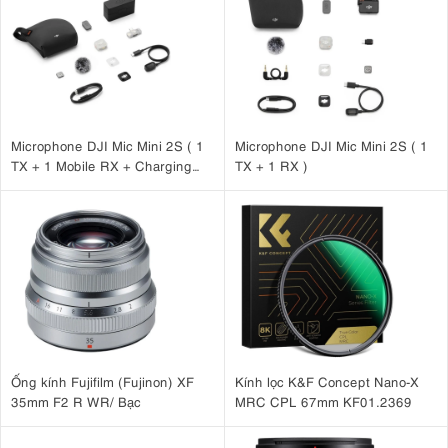
hình.
Ngoài ra, thiết kế chân có thể điều chỉnh nhiều góc khác nhau, cho
phép bạn chụp ở địa hình không bằng phẳng hoặc thực hiện các góc
máy sáng tạo như low-angle.
Microphone DJI Mic Mini 2S ( 1
Microphone DJI Mic Mini 2S ( 1
TX + 1 Mobile RX + Charging
TX + 1 RX )
Case )
Ống kính Fujifilm (Fujinon) XF
Kính lọc K&F Concept Nano-X
35mm F2 R WR/ Bạc
MRC CPL 67mm KF01.2369
4.2. Video Head KF09.115 – Quay mượt, dễ kiểm soát
Khác với nhiều tripod giá rẻ chỉ trang bị ball head, phiên bản này đi