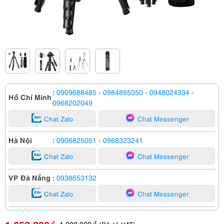
:
0909688485
- 0984895050
- 0948024334
-
Hồ Chí Minh
0968202049
Chat Zalo
Chat Messenger
Hà Nội
:
0906825051
- 0988323241
Chat Zalo
Chat Messenger
VP Đà Nẵng
:
0938653132
Chat Zalo
Chat Messenger
1,200,000
đ
đ