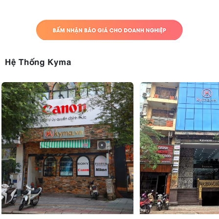
162cm
có thể nâng lên tối đa khoảng
, đủ để quay vlog ngang tầm
mắt, chụp chân dung hay setup livestream một cách thoải mái. Nhờ
dải chiều cao rộng này, chân máy dễ dàng thích nghi từ những tình
huống đơn giản đến các góc máy sáng tạo hơn.
Hệ Thống Kyma