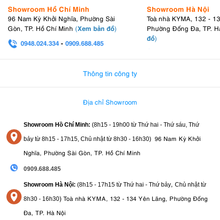
Showroom Hồ Chí Minh
Showroom Hà Nội
96 Nam Kỳ Khởi Nghĩa, Phường Sài
Toà nhà KYMA, 132 - 1
Xem bản đồ
Gòn, TP. Hồ Chí Minh
(
)
Phường Đống Đa, TP. H
đồ
)
0948.024.334
-
0909.688.485
0982.580.303
-
0938
4.4. Tính đa dụng – một tripod cho mọi nhu cầu
Một trong những lý do khiến K&F Concept K234A0 + Video Head
Thông tin công ty
KF09.115 được ưa chuộng là khả năng “đa năng”:
Hỗ trợ DSLR, mirrorless
Địa chỉ Showroom
Gắn được điện thoại (qua kẹp)
Tương thích GoPro và action cam
Showroom Hồ Chí Minh:
(8h15 - 19h00 từ
Thứ hai - Thứ sáu, Thứ
Dùng cho livestream, quay TikTok, YouTube
Phù hợp chụp ảnh du lịch, sản phẩm, chân dung
96 Nam Kỳ Khởi
bảy từ
8h15 - 17h15,
Chủ nhật từ 8
h30 - 16h30
)
Nghĩa, Phường Sài Gòn, TP. Hồ Chí Minh
Chỉ cần một chiếc tripod, bạn có thể đáp ứng gần như mọi nhu cầu
sáng tạo nội dung cơ bản.
0909.688.485
5. Ai nên mua K&F Concept K234A0 +
,
Showroom Hà Nội:
(8h15 - 17h15 từ Thứ hai - Thứ bảy
Chủ nhật từ
Video Head KF09.115?
)
Toà nhà KYMA, 132 - 134 Yên Lãng, Phường Đống
8
h30 - 16h30
Đa, TP. Hà Nội
chân máy
K&F Concept K234A0 + KF09.115 là chiếc
hướng đến