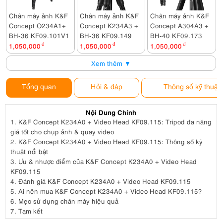
Chân máy ảnh K&F
Chân máy ảnh K&F
Chân máy ảnh K&F
Concept O234A1+
Concept K234A3 +
Concept A304A3 +
BH-36 KF09.101V1
BH-36 KF09.149
BH-40 KF09.173
1,050,000
đ
1,050,000
đ
1,050,000
đ
Xem thêm ▼
Tổng quan
Hỏi & đáp
Thông số kỹ thuật
Nội Dung Chính
1.
K&F Concept K234A0 + Video Head KF09.115: Tripod đa năng
giá tốt cho chụp ảnh & quay video
2.
K&F Concept K234A0 + Video Head KF09.115: Thông số kỹ
thuật nổi bật
3.
Ưu & nhược điểm của K&F Concept K234A0 + Video Head
KF09.115
4.
Đánh giá K&F Concept K234A0 + Video Head KF09.115
5.
Ai nên mua K&F Concept K234A0 + Video Head KF09.115?
6.
Mẹo sử dụng chân máy hiệu quả
7.
Tạm kết