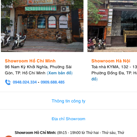
Showroom Hồ Chí Minh
Showroom Hà Nội
96 Nam Kỳ Khởi Nghĩa, Phường Sài
Toà nhà KYMA, 132 - 1
Xem bản đồ
Gòn, TP. Hồ Chí Minh
(
)
Phường Đống Đa, TP. H
đồ
)
0948.024.334
-
0909.688.485
0982.580.303
-
0938
Thông tin công ty
Địa chỉ Showroom
Showroom Hồ Chí Minh:
(8h15 - 19h00 từ
Thứ hai - Thứ sáu, Thứ