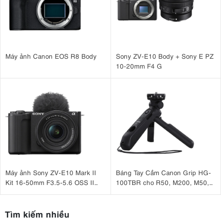
Máy ảnh Canon EOS R8 Body
Sony ZV-E10 Body + Sony E PZ
10-20mm F4 G
Máy ảnh Sony ZV-E10 Mark II
Báng Tay Cầm Canon Grip HG-
Kit 16-50mm F3.5-5.6 OSS II
100TBR cho R50, M200, M50,
Đen
G7 X Mark III, G5 X Mark II
Tìm kiếm nhiều