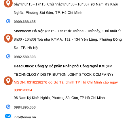
96 Nam Kỳ Khởi
bảy từ
8h15 - 17h15,
Chủ nhật từ 8
h30 - 16h30
)
Nghĩa, Phường Sài Gòn, TP. Hồ Chí Minh
0909.688.485
,
Showroom Hà Nội:
(8h15 - 17h15 từ Thứ hai - Thứ bảy
Chủ nhật từ
)
Toà nhà KYMA, 132 - 134 Yên Lãng, Phường Đống
8
h30 - 16h30
Đa, TP. Hà Nội
0982.580.303
(KM
Head Office: Công ty Cổ phần Phân phối Công Nghệ KM
TECHNOLOGY DISTRIBUTION JOINT STOCK COMPANY)
MSDN: 0318238276 do Sở Tài chính TP Hồ Chí Minh cấp ngày
03/01/2024
96 Nam Kỳ Khởi Nghĩa, Phường Sài Gòn, TP. Hồ Chí Minh
09
84.895.050
info@kyma.vn