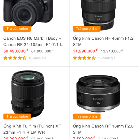
Trả góp online
Trả góp online
Canon EOS R6 Mark II Body +
Ống kính Canon RF 45mm F1.2
Canon RF 24-105mm F4-7.1 IS
STM
STM
50,490,000
đ
11,290,000
đ
64,000,000
đ
13,910,000
đ
10 đánh giá
18 đánh giá
Trả góp online
Trả góp online
Ống Kính Fujifilm (Fujinon) XF
Ống kính Canon RF 16mm F2.8
23mm F1.4 R LM WR
STM
20,900,000
đ
7,590,000
đ
26,900,000
đ
8,621,000
đ