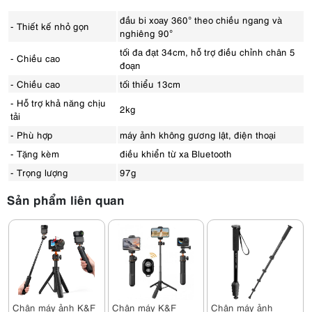
đầu bi xoay 360° theo chiều ngang và
- Thiết kế nhỏ gọn
nghiêng 90°
tối đa đạt 34cm, hỗ trợ điều chỉnh chân 5
- Chiều cao
đoạn
- Chiều cao
tối thiểu 13cm
- Hỗ trợ khả năng chịu
2kg
tải
- Phù hợp
máy ảnh không gương lật, điện thoại
- Tặng kèm
điều khiển từ xa Bluetooth
- Trọng lượng
97g
Sản phẩm liên quan
Chân máy ảnh K&F
Chân máy K&F
Chân máy ảnh