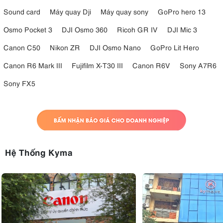
Sound card
Máy quay Dji
Máy quay sony
GoPro hero 13
Osmo Pocket 3
DJI Osmo 360
Ricoh GR IV
DJI Mic 3
Canon C50
Nikon ZR
DJI Osmo Nano
GoPro Lit Hero
Canon R6 Mark III
Fujifilm X-T30 III
Canon R6V
Sony A7R6
Sony FX5
Hệ Thống Kyma