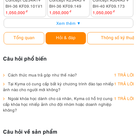
BH-36 KF09.101V1
BH-36 KF09.149
BH-40 KF09.173
1,050,000
đ
1,050,000
đ
1,050,000
đ
Xem thêm ▼
Tổng quan
Hỏi & đáp
Thông số kỹ thuật
Câu hỏi phổ biến
Cách thức mua trả góp như thế nào?
1 TRẢ LỜI
Tại Kyma có cung cấp bất kỳ chương trình đào tạo nhiếp
1 TRẢ LỜI
ảnh nào cho người mới không?
Ngoài khóa học dành cho cá nhân, Kyma có hỗ trợ cung
1 TRẢ LỜI
cấp khóa học nhiếp ảnh cho đội nhóm hoặc doanh nghiệp
không?
Câu hỏi về sản phẩm