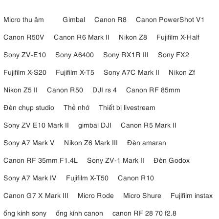
Micro thu âm
Gimbal
Canon R8
Canon PowerShot V1
Canon R50V
Canon R6 Mark II
Nikon Z8
Fujifilm X-Half
Sony ZV-E10
Sony A6400
Sony RX1R III
Sony FX2
Fujifilm X-S20
Fujifilm X-T5
Sony A7C Mark II
Nikon Zf
Nikon Z5 II
Canon R50
DJI rs 4
Canon RF 85mm
Đèn chụp studio
Thẻ nhớ
Thiết bị livestream
Sony ZV E10 Mark II
gimbal DJI
Canon R5 Mark II
Sony A7 Mark V
Nikon Z6 Mark III
Đèn amaran
Canon RF 35mm F1.4L
Sony ZV-1 Mark II
Đèn Godox
Sony A7 Mark IV
Fujifilm X-T50
Canon R10
Canon G7 X Mark III
Micro Rode
Micro Shure
Fujifilm instax
ống kính sony
ống kính canon
canon RF 28 70 f2.8