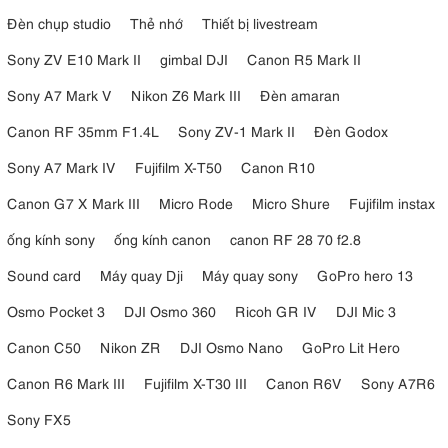
Đèn chụp studio
Thẻ nhớ
Thiết bị livestream
Sony ZV E10 Mark II
gimbal DJI
Canon R5 Mark II
Sony A7 Mark V
Nikon Z6 Mark III
Đèn amaran
Canon RF 35mm F1.4L
Sony ZV-1 Mark II
Đèn Godox
Sony A7 Mark IV
Fujifilm X-T50
Canon R10
Canon G7 X Mark III
Micro Rode
Micro Shure
Fujifilm instax
ống kính sony
ống kính canon
canon RF 28 70 f2.8
Sound card
Máy quay Dji
Máy quay sony
GoPro hero 13
Osmo Pocket 3
DJI Osmo 360
Ricoh GR IV
DJI Mic 3
Canon C50
Nikon ZR
DJI Osmo Nano
GoPro Lit Hero
Canon R6 Mark III
Fujifilm X-T30 III
Canon R6V
Sony A7R6
Sony FX5