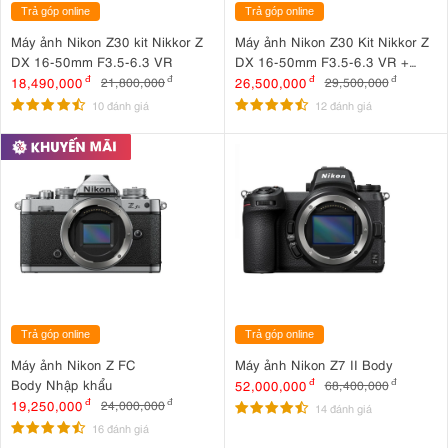
Trả góp online
Trả góp online
Máy ảnh Nikon Z30 kit Nikkor Z
Máy ảnh Nikon Z30 Kit Nikkor Z
DX 16-50mm F3.5-6.3 VR
DX 16-50mm F3.5-6.3 VR +
Nikkor Z DX 50-250mm F4.5-6.3
18,490,000
đ
26,500,000
đ
21,800,000
đ
29,500,000
đ
VR
10 đánh giá
12 đánh giá
Trả góp online
Trả góp online
Máy ảnh Nikon Z FC
Máy ảnh Nikon Z7 II Body
Body Nhập khẩu
52,000,000
đ
68,400,000
đ
19,250,000
đ
24,000,000
đ
14 đánh giá
16 đánh giá