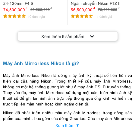
24-120mm F4 S
Ngàm chuyển Nikon FTZ II
74,500,000
đ
56,500,000
đ
95,200,000
đ
70,000,000
đ
10 đánh giá
11 đánh giá
Xem thêm
9
sản phẩm
Máy ảnh Mirrorless Nikon là gì?
Máy ảnh Mirrorless Nikon là dòng máy ảnh kỹ thuật số tiên tiến và
hiện đại của hãng Nikon. Trong thiết kế của máy ảnh Mirrorless,
không có một hệ thống gương lật như ở máy ảnh DSLR truyền thống.
Thay vào đó, máy ảnh Mirrorless sử dụng một cảm biến hình ảnh kỹ
thuật số để ghi lại hình ảnh trực tiếp thông qua ống kính và hiển thị
trực tiếp lên màn hình hoặc kính ngắm điện tử.
Nikon đã phát triển nhiều mẫu máy ảnh Mirrorless trong dòng sản
phẩm của mình, bao gồm các dòng Z-series. Các máy ảnh Mirrorless
Nikon có thiết kế nhỏ gọn, chất lượng ảnh tốt, khả năng lấy nét
Xem thêm ▼
nhanh, và hệ thống ống kính đa dạng để phục vụ các nhu cầu chụp