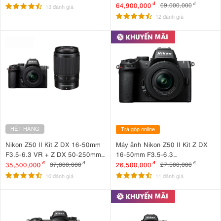
64,900,000
đ
69,000,000
đ
13 đánh giá
12 đánh giá
HẾT HÀNG
Trả góp online
Nikon Z50 II Kit Z DX 16-50mm
Máy ảnh Nikon Z50 II Kit Z DX
F3.5-6.3 VR + Z DX 50-250mm
16-50mm F3.5-6.3
F4.5-6.3 VR
VR Nhập khẩu
35,500,000
đ
26,500,000
đ
37,800,000
đ
27,500,000
đ
10 đánh giá
11 đánh giá