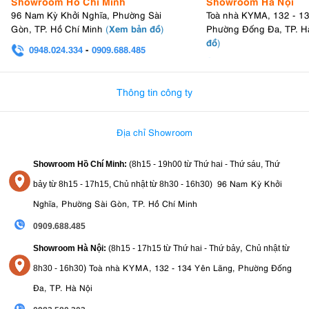
Showroom Hồ Chí Minh
Showroom Hà Nội
96 Nam Kỳ Khởi Nghĩa, Phường Sài
Toà nhà KYMA, 132 - 1
Xem bản đồ
Gòn, TP. Hồ Chí Minh
(
)
Phường Đống Đa, TP. H
đồ
)
0948.024.334
-
0909.688.485
0982.580.303
-
0938
Thông tin công ty
Địa chỉ Showroom
Showroom Hồ Chí Minh:
(8h15 - 19h00 từ
Thứ hai - Thứ sáu, Thứ
96 Nam Kỳ Khởi
bảy từ
8h15 - 17h15,
Chủ nhật từ 8
h30 - 16h30
)
Nghĩa, Phường Sài Gòn, TP. Hồ Chí Minh
0909.688.485
,
Showroom Hà Nội:
(8h15 - 17h15 từ Thứ hai - Thứ bảy
Chủ nhật từ
)
Toà nhà KYMA, 132 - 134 Yên Lãng, Phường Đống
8
h30 - 16h30
Đa, TP. Hà Nội