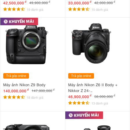
42,500,000
đ
33,000,000
đ
49,900,000
đ
42,000,000
đ
19 đánh giá
15 đánh giá
Trả góp online
Trả góp online
Máy ảnh Nikon Z9 Body
Máy ảnh Nikon Z6 II Body +
Nikkor Z 24-
140,000,000
đ
147,000,000
đ
70mm F4 S Nhập khẩu
46,900,000
đ
58,000,000
đ
18 đánh giá
13 đánh giá