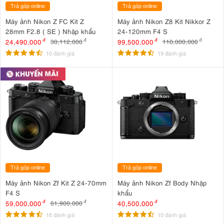
Trả góp online
Trả góp online
Máy ảnh Nikon Z FC Kit Z
Máy ảnh Nikon Z8 Kit Nikkor Z
28mm F2.8 ( SE ) Nhập khẩu
24-120mm F4 S
24,490,000
đ
99,500,000
đ
30,112,000
đ
110,000,000
đ
10 đánh giá
19 đánh giá
Trả góp online
Trả góp online
Máy ảnh Nikon Zf Kit Z 24-70mm
Máy ảnh Nikon Zf Body Nhập
F4 S
khẩu
59,000,000
đ
40,500,000
đ
61,900,000
đ
16 đánh giá
10 đánh giá