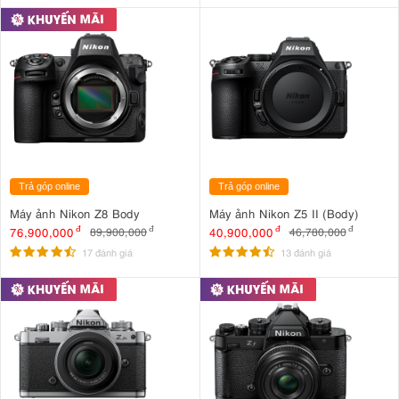
Trả góp online
Trả góp online
Máy ảnh Nikon Z8 Body
Máy ảnh Nikon Z5 II (Body)
76,900,000
đ
40,900,000
đ
89,900,000
đ
46,780,000
đ
17 đánh giá
13 đánh giá