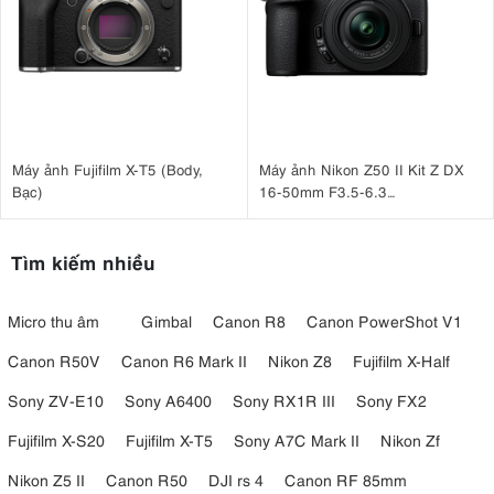
Máy ảnh Fujifilm X-T5 (Body,
Máy ảnh Nikon Z50 II Kit Z DX
Bạc)
16-50mm F3.5-6.3
VR Nhập khẩu
Tìm kiếm nhiều
Micro thu âm
Gimbal
Canon R8
Canon PowerShot V1
Canon R50V
Canon R6 Mark II
Nikon Z8
Fujifilm X-Half
Sony ZV-E10
Sony A6400
Sony RX1R III
Sony FX2
Fujifilm X-S20
Fujifilm X-T5
Sony A7C Mark II
Nikon Zf
Nikon Z5 II
Canon R50
DJI rs 4
Canon RF 85mm