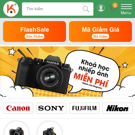
0
Menu
FlashSale
Mã Giảm Giá
Sản Phẩm
Mã Giảm