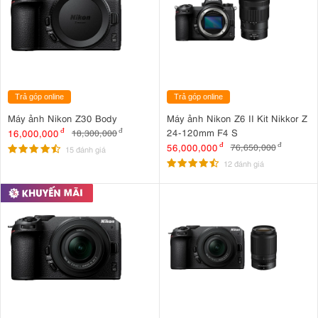
Trả góp online
Trả góp online
Máy ảnh Nikon Z30 Body
Máy ảnh Nikon Z6 II Kit Nikkor Z
24-120mm F4 S
16,000,000
đ
18,300,000
đ
56,000,000
đ
76,650,000
đ
15 đánh giá
12 đánh giá