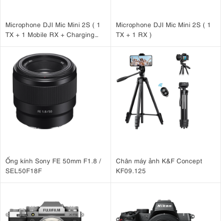
Microphone DJI Mic Mini 2S ( 1
Microphone DJI Mic Mini 2S ( 1
TX + 1 Mobile RX + Charging
TX + 1 RX )
Case )
Ống kính Sony FE 50mm F1.8 /
Chân máy ảnh K&F Concept
SEL50F18F
KF09.125