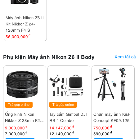
Máy ảnh Nikon Z6 II
Kit Nikkor Z 24-
120mm F4 S
56,000,000
đ
Phụ kiện Máy ảnh Nikon Z6 II Body
Xem tất cả
Trả góp online
Trả góp online
Ống kính Nikon
Tay cầm Gimbal DJI
Chân máy ảnh K&F
Nikkor Z 28mm F2.8
RS 4 Combo
Concept KF09.125
( SE ) Nhập khẩu
9,000,000
đ
14,147,000
đ
750,000
đ
7,000,000
đ
12,140,000
đ
590,000
đ