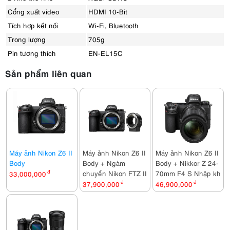
Cổng xuất video
HDMI 10-Bit
Tích hợp kết nối
Wi-Fi, Bluetooth
Trong lượng
705g
Pin tương thích
EN-EL15C
Sản phẩm liên quan
Máy ảnh Nikon Z6 II
Máy ảnh Nikon Z6 II
Máy ảnh Nikon Z6 II
Body
Body + Ngàm
Body + Nikkor Z 24-
chuyển Nikon FTZ II
70mm F4 S Nhập khẩu
33,000,000
đ
37,900,000
đ
46,900,000
đ