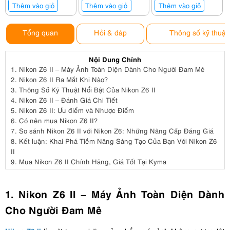
Thêm vào giỏ
Thêm vào giỏ
Thêm vào giỏ
Tổng quan
Hỏi & đáp
Thông số kỹ thuật
Nội Dung Chính
1.
Nikon Z6 II – Máy Ảnh Toàn Diện Dành Cho Người Đam Mê
2.
Nikon Z6 II Ra Mắt Khi Nào?
3.
Thông Số Kỹ Thuật Nổi Bật Của Nikon Z6 II
4.
Nikon Z6 II – Đánh Giá Chi Tiết
5.
Nikon Z6 II: Ưu điểm và Nhược Điểm
6.
Có nên mua Nikon Z6 II?
7.
So sánh Nikon Z6 II với Nikon Z6: Những Nâng Cấp Đáng Giá
8.
Kết luận: Khai Phá Tiềm Năng Sáng Tạo Của Bạn Với Nikon Z6
II
9.
Mua Nikon Z6 II Chính Hãng, Giá Tốt Tại Kyma
1. Nikon Z6 II – Máy Ảnh Toàn Diện Dành
Cho Người Đam Mê