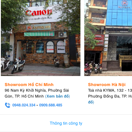
Showroom Hồ Chí Minh
Showroom Hà Nội
96 Nam Kỳ Khởi Nghĩa, Phường Sài
Toà nhà KYMA, 132 - 1
Xem bản đồ
Gòn, TP. Hồ Chí Minh
(
)
Phường Đống Đa, TP. H
đồ
)
0948.024.334
-
0909.688.485
0982.580.303
-
0938
Thông tin công ty