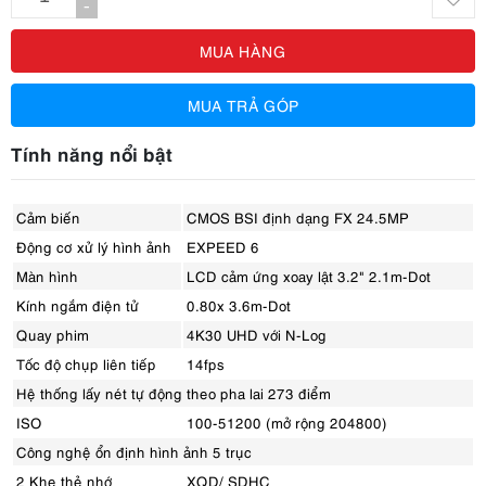
-
MUA HÀNG
MUA TRẢ GÓP
Tính năng nổi bật
Cảm biến
CMOS BSI định dạng FX 24.5MP
Động cơ xử lý hình ảnh
EXPEED 6
Màn hình
LCD cảm ứng xoay lật 3.2" 2.1m-Dot
Kính ngắm điện tử
0.80x 3.6m-Dot
Quay phim
4K30 UHD với N-Log
Tốc độ chụp liên tiếp
14fps
Hệ thống lấy nét tự động theo pha lai 273 điểm
ISO
100-51200 (mở rộng 204800)
Công nghệ ổn định hình ảnh 5 trục
2 Khe thẻ nhớ
XQD/ SDHC