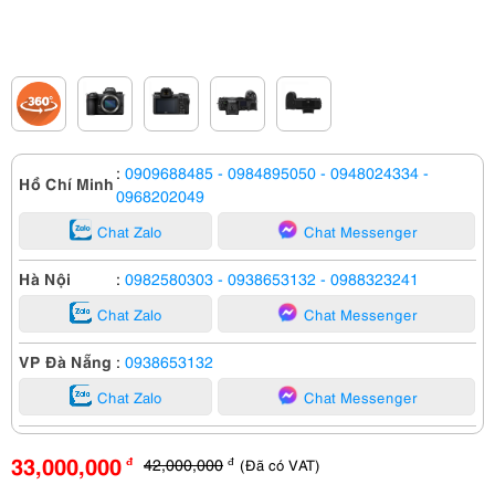
:
0909688485
- 0984895050
- 0948024334
-
Hồ Chí Minh
0968202049
Chat Zalo
Chat Messenger
Hà Nội
:
0982580303
- 0938653132
- 0988323241
Chat Zalo
Chat Messenger
VP Đà Nẵng
:
0938653132
Chat Zalo
Chat Messenger
33,000,000
42,000,000
(Đã có VAT)
đ
đ