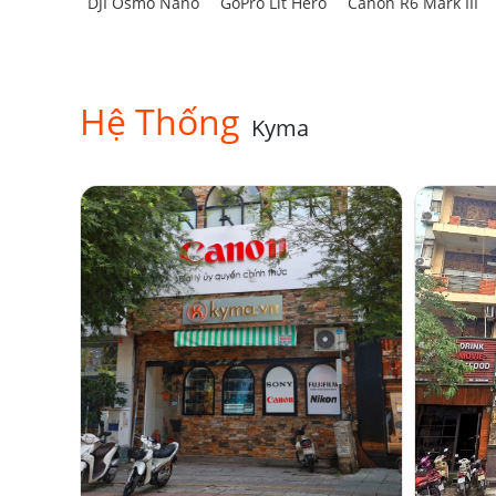
DJI Osmo Nano
GoPro Lit Hero
Canon R6 Mark III
Hệ Thống
Kyma