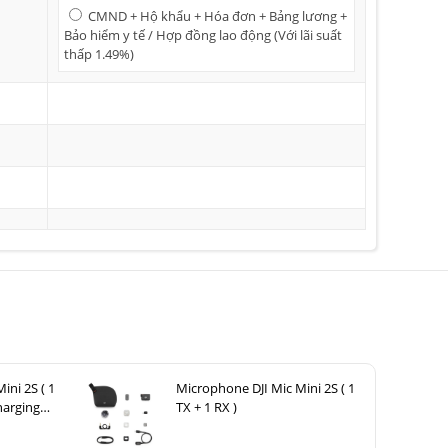
CMND + Hộ khẩu + Hóa đơn + Bảng lương +
Bảo hiểm y tế / Hợp đồng lao động (Với lãi suất
thấp 1.49%)
ini 2S ( 1
Microphone DJI Mic Mini 2S ( 1
harging
TX + 1 RX )