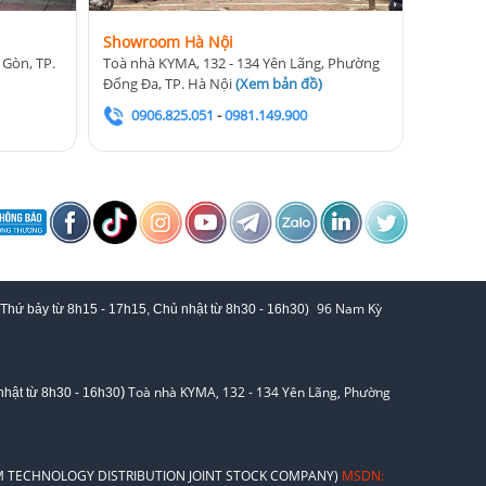
Showroom Hà Nội
 Gòn, TP.
Toà nhà KYMA, 132 - 134 Yên Lãng, Phường
Đống Đa, TP. Hà Nội
(
Xem bản đồ
)
0906.825.051
-
0981.149.900
96 Nam Kỳ
 Thứ bảy từ
8h15 - 17h15,
Chủ nhật từ 8
h30 - 16h30
)
)
Toà nhà KYMA, 132 - 134 Yên Lãng, Phường
hật từ 8
h30 - 16h30
 TECHNOLOGY DISTRIBUTION JOINT STOCK COMPANY)
MSDN: