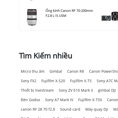
Ống kính Canon RF 70-200mm
F2.8 L IS USM
Tìm Kiếm nhiều
Micro thu âm
Gimbal
Canon R8
Canon PowerSho
Sony FX2
Fujifilm X-S20
Fujifilm X-T5
Sony A7C Ma
Thiết bị livestream
Sony ZV E10 Mark II
gimbal DJI
Đèn Godox
Sony A7 Mark IV
Fujifilm X-T50
Canon
canon RF 28 70 f2.8
Sound card
Máy quay Dji
Má