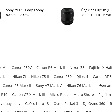
Sony ZV-E10 Body + Sony E
Ống kính Fujifilm (Fu
50mm F1.8 OSS
33mm F1.4 R LM WR
t V1
Canon R50V
Canon R6 Mark II
Nikon Z8
Fujifilm X-Hal
rk II
Nikon Zf
Nikon Z5 II
Canon R50
DJI rs 4
Canon RF 
Canon R5 Mark II
Sony A7 Mark V
Nikon Z6 Mark III
Đèn am
 R10
Canon G7 X Mark III
Micro Rode
Micro Shure
Fujifilm
y quay sony
GoPro hero 13
Osmo Pocket 3
DJI Osmo 360
R