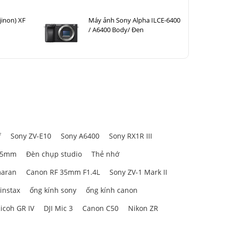
jinon) XF
Máy ảnh Sony Alpha ILCE-6400
/ A6400 Body/ Đen
f
Sony ZV-E10
Sony A6400
Sony RX1R III
85mm
Đèn chụp studio
Thẻ nhớ
aran
Canon RF 35mm F1.4L
Sony ZV-1 Mark II
 instax
ống kính sony
ống kính canon
icoh GR IV
DJI Mic 3
Canon C50
Nikon ZR