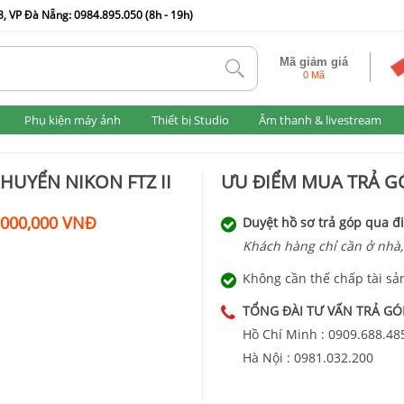
, VP Đà Nẵng: 0984.895.050 (8h - 19h)
Mã giảm giá
tlk
0 Mã
Phụ kiện máy ảnh
Thiết bị Studio
Âm thanh & livestream
HUYỂN NIKON FTZ II
ƯU ĐIỂM MUA TRẢ GÓ
,000,000 VNĐ
Duyệt hồ sơ trả góp qua đi
Khách hàng chỉ cần ở nhà,
Không cần thế chấp tài sả
TỔNG ĐÀI TƯ VẤN TRẢ GÓ
Hồ Chí Minh :
0909.688.48
Hà Nội :
0981.032.200