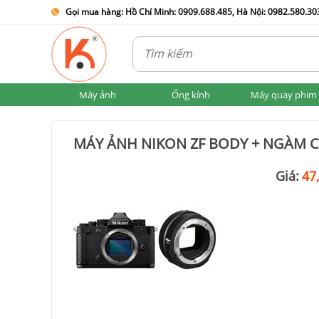
Gọi mua hàng: Hồ Chí Minh: 0909.688.485, Hà Nội: 0982.580.303
Máy ảnh
Ống kính
Máy quay phim
MÁY ẢNH NIKON ZF BODY + NGÀM C
Giá:
47