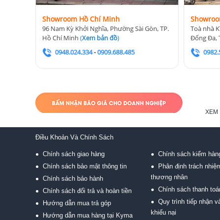
Showroom Hồ Chí Minh
Showroo
96 Nam Kỳ Khởi Nghĩa, Phường Sài Gòn, TP.
Toà nhà K
Hồ Chí Minh
(
Xem bản đồ
)
Đống Đa, 
0948.024.334
-
0909.688.485
0982.
XEM 
Điều Khoản Và Chính Sách
Chính sách giao hàng
Chính sách kiểm hàn
●
●
Chính sách bảo mật thông tin
Phân định trách nhiệ
●
●
thương nhân
Chính sách bảo hành
●
Chính sách thanh toá
●
Chính sách đổi trả và hoàn tiền
●
Quy trình tiếp nhận và
●
Hướng dẫn mua trả góp
●
khiếu nại
Hướng dẫn mua hàng tại Kyma
●