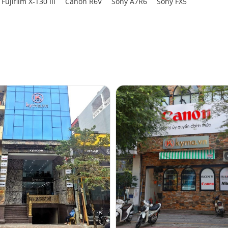
Fujifilm X-T30 III
Canon R6V
Sony A7R6
Sony FX5