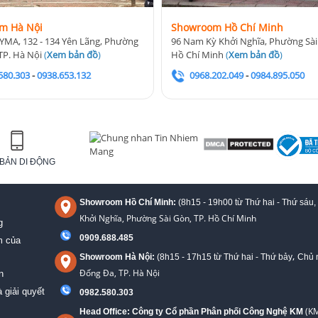
m Hà Nội
Showroom Hồ Chí Minh
YMA, 132 - 134 Yên Lãng, Phường
96 Nam Kỳ Khởi Nghĩa, Phường Sài
TP. Hà Nội
(
Xem bản đồ
)
Hồ Chí Minh
(
Xem bản đồ
)
580.303
-
0938.653.132
0968.202.049
-
0984.895.050
BẢN DI ĐỘNG
Showroom Hồ Chí Minh:
(8h15 - 19h00 từ
Thứ hai - Thứ sáu,
Khởi Nghĩa, Phường Sài Gòn, TP. Hồ Chí Minh
g
0909.688.485
m của
,
Showroom Hà Nội:
(8h15 - 17h15 từ Thứ hai - Thứ bảy
Chủ n
Đống Đa, TP. Hà Nội
n
 giải quyết
0982.580.303
(KM
Head Office: Công ty Cổ phần Phân phối Công Nghệ KM