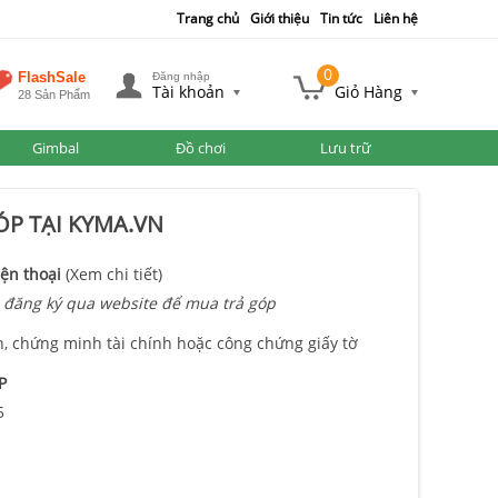
Trang chủ
Giới thiệu
Tin tức
Liên hệ
0
FlashSale
Đăng nhập
Tài khoản
Giỏ Hàng
28 Sản Phẩm
Gimbal
Đồ chơi
Lưu trữ
P TẠI KYMA.VN
ện thoại
(Xem chi tiết)
 đăng ký qua website để mua trả góp
n, chứng minh tài chính hoặc công chứng giấy tờ
P
5