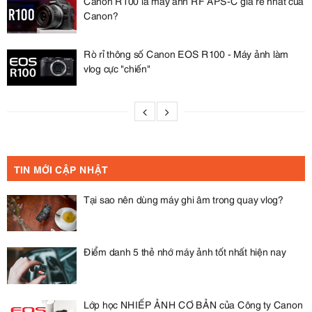
Canon R100 là máy ảnh RF APS-C giá rẻ nhất của
Canon?
Rò rỉ thông số Canon EOS R100 - Máy ảnh làm
vlog cực "chiến"
TIN MỚI CẬP NHẬT
Tại sao nên dùng máy ghi âm trong quay vlog?
Điểm danh 5 thẻ nhớ máy ảnh tốt nhất hiện nay
Lớp học NHIẾP ẢNH CƠ BẢN của Công ty Canon