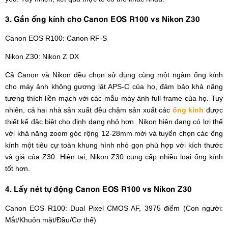
3. Gắn ống kính cho Canon EOS R100 vs Nikon Z30
Canon EOS R100: Canon RF-S
Nikon Z30: Nikon Z DX
Cả Canon và Nikon đều chọn sử dụng cùng một ngàm ống kính
cho máy ảnh không gương lật APS-C của họ, đảm bảo khả năng
tương thích liền mạch với các mẫu máy ảnh full-frame của họ. Tuy
nhiên, cả hai nhà sản xuất đều chậm sản xuất các
ống kính
được
thiết kế đặc biệt cho định dạng nhỏ hơn. Nikon hiện đang có lợi thế
với khả năng zoom góc rộng 12-28mm mới và tuyển chọn các ống
kính một tiêu cự toàn khung hình nhỏ gọn phù hợp với kích thước
và giá của Z30. Hiện tại, Nikon Z30 cung cấp nhiều loại ống kính
tốt hơn.
4. Lấy nét tự động Canon EOS R100 vs Nikon Z30
Canon EOS R100: Dual Pixel CMOS AF, 3975 điểm (Con người:
Mắt/Khuôn mặt/Đầu/Cơ thể)