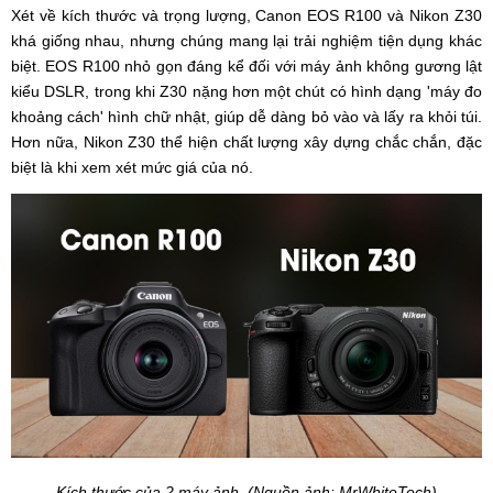
Xét về kích thước và trọng lượng, Canon EOS R100 và Nikon Z30
khá giống nhau, nhưng chúng mang lại trải nghiệm tiện dụng khác
biệt. EOS R100 nhỏ gọn đáng kể đối với máy ảnh không gương lật
kiểu DSLR, trong khi Z30 nặng hơn một chút có hình dạng 'máy đo
khoảng cách' hình chữ nhật, giúp dễ dàng bỏ vào và lấy ra khỏi túi.
Hơn nữa, Nikon Z30 thể hiện chất lượng xây dựng chắc chắn, đặc
biệt là khi xem xét mức giá của nó.
Kích thước của 2 máy ảnh. (Nguồn ảnh: MrWhiteTech)