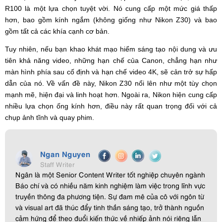
R100 là một lựa chọn tuyệt vời. Nó cung cấp một mức giá thấp
hơn, bao gồm kính ngắm (không giống như Nikon Z30) và bao
gồm tất cả các khía cạnh cơ bản.
Tuy nhiên, nếu bạn khao khát mạo hiểm sáng tạo nội dung và ưu
tiên khả năng video, những hạn chế của Canon, chẳng hạn như
màn hình phía sau cố định và hạn chế video 4K, sẽ cản trở sự hấp
dẫn của nó. Về vấn đề này, Nikon Z30 nổi lên như một tùy chọn
mạnh mẽ, hiện đại và linh hoạt hơn. Ngoài ra, Nikon hiện cung cấp
nhiều lựa chọn ống kính hơn, điều này rất quan trọng đối với cả
chụp ảnh tĩnh và quay phim.
Ngan Nguyen
Staff Writer
Ngân là một Senior Content Writer tốt nghiệp chuyên ngành
Báo chí và có nhiều năm kinh nghiệm làm việc trong lĩnh vực
truyền thông đa phương tiện. Sự đam mê của cô với ngôn từ
và visual art đã thúc đẩy tinh thần sáng tạo, trở thành nguồn
cảm hứng để theo đuổi kiến thức về nhiếp ảnh nói riêng lẫn