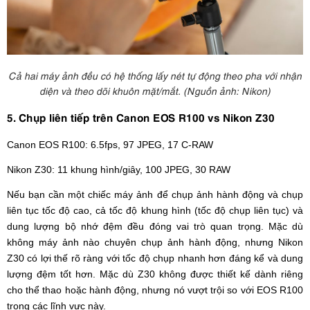
Cả hai máy ảnh đều có hệ thống lấy nét tự động theo pha với nhận
diện và theo dõi khuôn mặt/mắt. (Nguồn ảnh: Nikon)
5. Chụp liên tiếp trên Canon EOS R100 vs Nikon Z30
Canon EOS R100: 6.5fps, 97 JPEG, 17 C-RAW
Nikon Z30: 11 khung hình/giây, 100 JPEG, 30 RAW
Nếu bạn cần một chiếc máy ảnh để chụp ảnh hành động và chụp
liên tục tốc độ cao, cả tốc độ khung hình (tốc độ chụp liên tục) và
dung lượng bộ nhớ đệm đều đóng vai trò quan trọng. Mặc dù
không máy ảnh nào chuyên chụp ảnh hành động, nhưng Nikon
Z30 có lợi thế rõ ràng với tốc độ chụp nhanh hơn đáng kể và dung
lượng đệm tốt hơn. Mặc dù Z30 không được thiết kế dành riêng
cho thể thao hoặc hành động, nhưng nó vượt trội so với EOS R100
trong các lĩnh vực này.