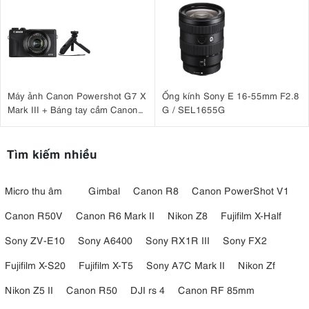
Máy ảnh Canon Powershot G7 X
Ống kính Sony E 16-55mm F2.8
Mark III + Báng tay cầm Canon
G / SEL1655G
HG-100TBR
Tìm kiếm nhiều
Micro thu âm
Gimbal
Canon R8
Canon PowerShot V1
Canon R50V
Canon R6 Mark II
Nikon Z8
Fujifilm X-Half
Sony ZV-E10
Sony A6400
Sony RX1R III
Sony FX2
Fujifilm X-S20
Fujifilm X-T5
Sony A7C Mark II
Nikon Zf
Nikon Z5 II
Canon R50
DJI rs 4
Canon RF 85mm