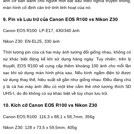
ảnh cơ bản dành cho người mới bắt đầu theo nghĩa truyền thống,
màn hình cố định cản trở tính linh hoạt của nó.
9. Pin và Lưu trữ của Canon EOS R100 vs Nikon Z30
Canon EOS R100: LP-E17, 430/340 ảnh
Nikon Z30: EN-EL25, 330 ảnh
Thời lượng pin của cả hai máy ảnh tương đối giống nhau, không có
sự khác biệt đáng kể khi sử dụng hàng ngày. Tuy nhiên, trên lý
thuyết, EOS R100 sẽ cung cấp thêm khoảng 100 ảnh cho mỗi lần
sạc khi sử dụng màn hình phía sau. Nếu kính ngắm điện tử được
sử dụng thay thế, hiệu suất sẽ gần như giống nhau. Điều đáng chú
ý là cả hai máy ảnh đều có một khe cắm thẻ nhớ tương thích SD
UHS-I, do đó không có sự khác biệt về tùy chọn lưu trữ.
10. Kích cỡ Canon EOS R100 vs Nikon Z30
Canon EOS R100: 116,3 x 88,1 x 58,7mm, 356g
Nikon Z30: 128 x 73,5 x 59,5mm, 405g