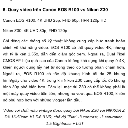
6. Quay video trên Canon EOS R100 vs Nikon Z30
Canon EOS R100: 4K UHD 25p, FHD 60p, HFR 120p HD
Nikon Z30: 4K UHD 30p, FHD 120p
Chỉ riêng các thông số kỹ thuật không cung cấp bức tranh hoàn
chỉnh về khả năng video. EOS R100 có thể quay video 4K, nhưng
với tỷ lệ xén 1,55x, dẫn đến giảm góc xem. Ngoài ra, Dual Pixel
CMOS AF hiệu quả cao của Canon không khả dụng khi quay ở 4K,
khiến người dùng lấy nét tự động theo độ tương phản chậm hơn.
Ngoài ra, EOS R100 có tốc độ khung hình tối đa 25 khung
hình/giây cho video 4K, trong khi Nikon Z30 cung cấp tốc độ khung
hình 30p phổ biến hơn. Tóm lại, mặc dù Z30 có thể không phải là
một máy quay video tiên tiến, nhưng nó vượt qua EOS R100, khiến
nó phù hợp hơn với những vlogger lần đầu.
Video với chất màu vintage được quay bởi Nikon Z30 với NIKKOR Z
DX 16-50mm f/3.5-6.3 VR, chế độ "Flat" -3 contrast, -3 saturation,
-1.5 Blightness + LUT