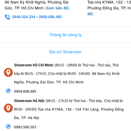
96 Nam Kỳ Khởi Nghĩa, Phường Sài
Toà nhà KYMA, 132 - 1
Xem bản đồ
Gòn, TP. Hồ Chí Minh
(
)
Phường Đống Đa, TP. H
đồ
)
0948.024.334
-
0909.688.485
0982.580.303
-
0938
Thông tin công ty
Địa chỉ Showroom
Showroom Hồ Chí Minh:
(8h15 - 19h00 từ
Thứ hai - Thứ sáu, Thứ
96 Nam Kỳ Khởi
bảy từ
8h15 - 17h15,
Chủ nhật từ 8
h30 - 16h30
)
Nghĩa, Phường Sài Gòn, TP. Hồ Chí Minh
0909.688.485
,
Showroom Hà Nội:
(8h15 - 17h15 từ Thứ hai - Thứ bảy
Chủ nhật từ
)
Toà nhà KYMA, 132 - 134 Yên Lãng, Phường Đống
8
h30 - 16h30
Đa, TP. Hà Nội
0982.580.303