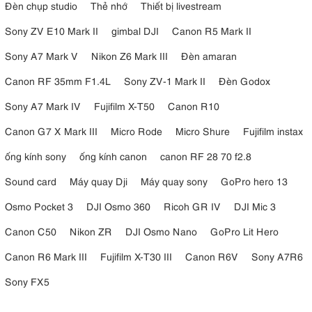
Đèn chụp studio
Thẻ nhớ
Thiết bị livestream
Sony ZV E10 Mark II
gimbal DJI
Canon R5 Mark II
Sony A7 Mark V
Nikon Z6 Mark III
Đèn amaran
Canon RF 35mm F1.4L
Sony ZV-1 Mark II
Đèn Godox
Sony A7 Mark IV
Fujifilm X-T50
Canon R10
Canon G7 X Mark III
Micro Rode
Micro Shure
Fujifilm instax
ống kính sony
ống kính canon
canon RF 28 70 f2.8
Sound card
Máy quay Dji
Máy quay sony
GoPro hero 13
Osmo Pocket 3
DJI Osmo 360
Ricoh GR IV
DJI Mic 3
Canon C50
Nikon ZR
DJI Osmo Nano
GoPro Lit Hero
Canon R6 Mark III
Fujifilm X-T30 III
Canon R6V
Sony A7R6
Sony FX5