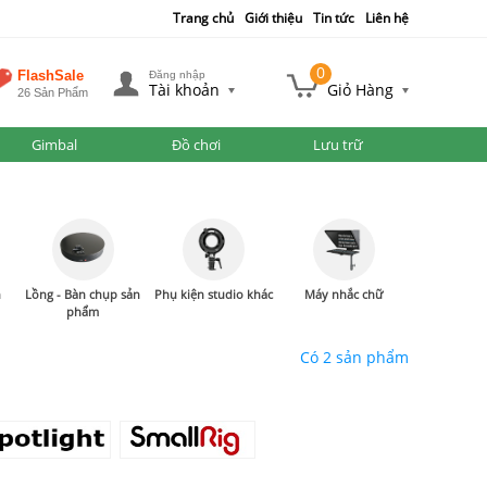
Trang chủ
Giới thiệu
Tin tức
Liên hệ
0
FlashSale
Đăng nhập
Tài khoản
Giỏ Hàng
26 Sản Phẩm
Gimbal
Đồ chơi
Lưu trữ
n
Lồng - Bàn chụp sản
Phụ kiện studio khác
Máy nhắc chữ
phẩm
Có 2 sản phẩm