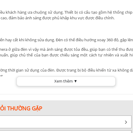
hiều khách hàng ưa chuộng sử dụng. Thiết bị có cấu tạo gồm hệ thống chip
n cao, đảm bảo ánh sáng được phủ khắp khu vực được điều chỉnh.
chuyển hay cất khi không sửa dụng. Đèn có thể điều hướng xoay 360 độ, gập 
mera ở giữa đèn vì vậy mà ánh sáng được tỏa đều, giúp bạn có thể thu đ
huẩn, giúp chủ thể của bạn được chiếu sáng một cách tự nhiên và xuất h
ờng thời gian sử dụng của đèn. Được trang bị bộ điều khiển từ xa không dâ
g.
Xem thêm ▼
g tốt nhất hiện nay.
Đèn
cung cấp cho bạn ánh sáng đầy đủ với các tính nă
nào, liên hệ Kyma.vn để được tư vấn và hỗ trợ sớm nhất nhé!
HỎI THƯỜNG GẶP