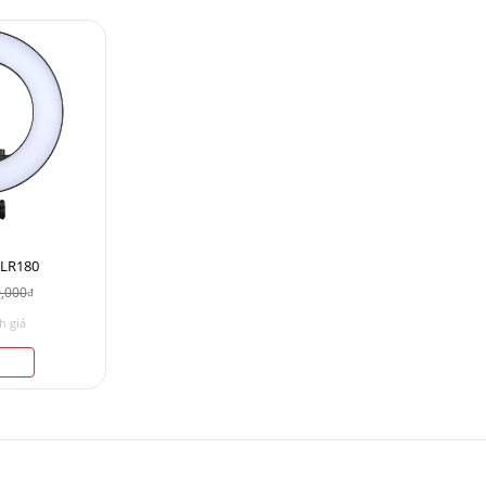
 LR180
0,000
đ
h giá