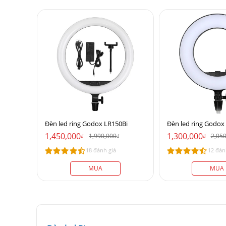
Đèn led ring Godox LR150Bi
Đèn led ring Godox
1,450,000
1,300,000
1,990,000
2,05
đ
đ
đ
18 đánh giá
12 đán
MUA
MUA