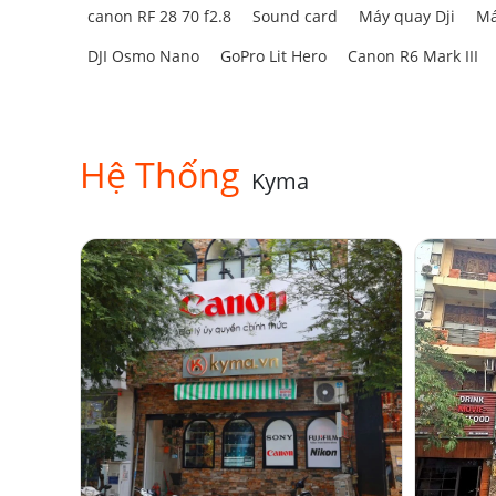
canon RF 28 70 f2.8
Sound card
Máy quay Dji
Má
DJI Osmo Nano
GoPro Lit Hero
Canon R6 Mark III
Hệ Thống
Kyma