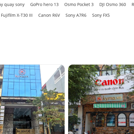
y quay sony
GoPro hero 13
Osmo Pocket 3
DJI Osmo 360
R
Fujifilm X-T30 III
Canon R6V
Sony A7R6
Sony FX5