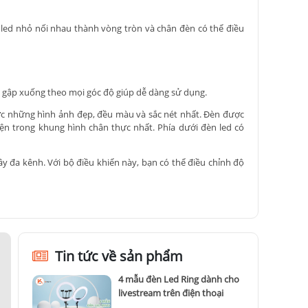
 led nhỏ nối nhau thành vòng tròn và chân đèn có thể điều
lên gập xuống theo mọi góc độ giúp dễ dàng sử dụng.
ược những hình ảnh đẹp, đều màu và sắc nét nhất. Đèn được
iện trong khung hình chân thực nhất. Phía dưới đèn led có
y đa kênh. Với bộ điều khiển này, bạn có thể điều chỉnh độ
ng chỉnh màu đèn, độ sáng cho bạn tùy thích điều chỉnh để
Tin tức về sản phẩm
4 mẫu đèn Led Ring dành cho
livestream trên điện thoại