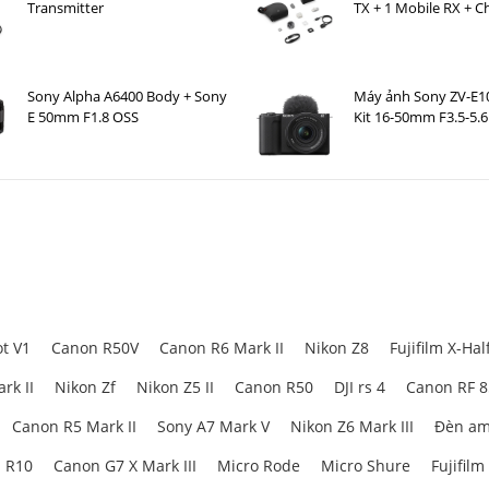
Transmitter
TX + 1 Mobile RX + C
Case )
Sony Alpha A6400 Body + Sony
Máy ảnh Sony ZV-E10
E 50mm F1.8 OSS
Kit 16-50mm F3.5-5.6
Đen
t V1
Canon R50V
Canon R6 Mark II
Nikon Z8
Fujifilm X-Hal
rk II
Nikon Zf
Nikon Z5 II
Canon R50
DJI rs 4
Canon RF 
Canon R5 Mark II
Sony A7 Mark V
Nikon Z6 Mark III
Đèn am
 R10
Canon G7 X Mark III
Micro Rode
Micro Shure
Fujifilm