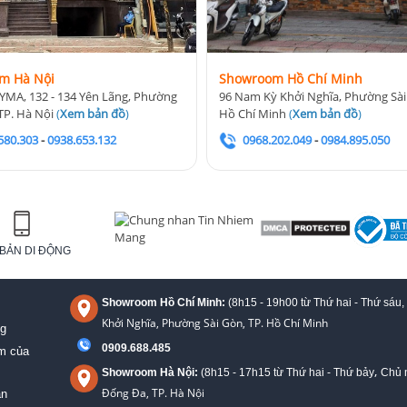
m Hà Nội
Showroom Hồ Chí Minh
YMA, 132 - 134 Yên Lãng, Phường
96 Nam Kỳ Khởi Nghĩa, Phường Sài
TP. Hà Nội
(
Xem bản đồ
)
Hồ Chí Minh
(
Xem bản đồ
)
580.303
-
0938.653.132
0968.202.049
-
0984.895.050
BẢN DI ĐỘNG
Showroom Hồ Chí Minh:
(8h15 - 19h00 từ
Thứ hai - Thứ sáu,
Khởi Nghĩa, Phường Sài Gòn, TP. Hồ Chí Minh
ng
0909.688.485
ệm của
,
Showroom Hà Nội:
(8h15 - 17h15 từ Thứ hai - Thứ bảy
Chủ n
Đống Đa, TP. Hà Nội
án