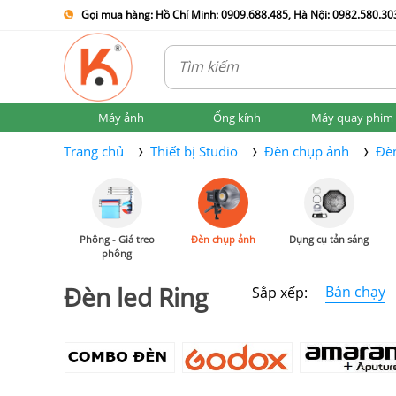
Gọi mua hàng: Hồ Chí Minh: 0909.688.485, Hà Nội: 0982.580.303
Máy ảnh
Ống kính
Máy quay phim
Trang chủ
Thiết bị Studio
Đèn chụp ảnh
Đèn
Phông - Giá treo
Đèn chụp ảnh
Dụng cụ tản sáng
phông
Đèn led Ring
Bán chạy
Sắp xếp: