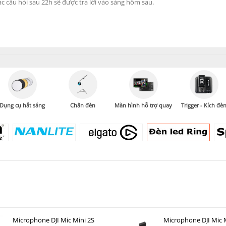
Dụng cụ hắt sáng
Chân đèn
Màn hình hỗ trợ quay
Trigger - Kích đè
Microphone DJI Mic Mini 2S
Microphone DJI Mic M