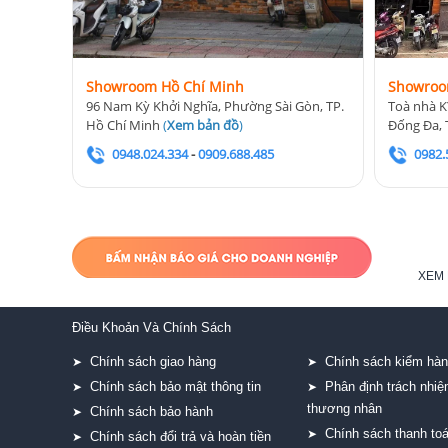
Showroom Hồ Chí Minh
Showroo
96 Nam Kỳ Khởi Nghĩa, Phường Sài Gòn, TP.
Toà nhà K
Hồ Chí Minh
(
Xem bản đồ
)
Đống Đa, 
0948.024.334
-
0909.688.485
0982.
XEM 
Điều Khoản Và Chính Sách
Chính sách giao hàng
Chính sách kiểm hà
➤
➤
Chính sách bảo mật thông tin
Phân định trách nhi
➤
➤
thương nhân
Chính sách bảo hành
➤
Chính sách thanh to
➤
Chính sách đổi trả và hoàn tiền
➤