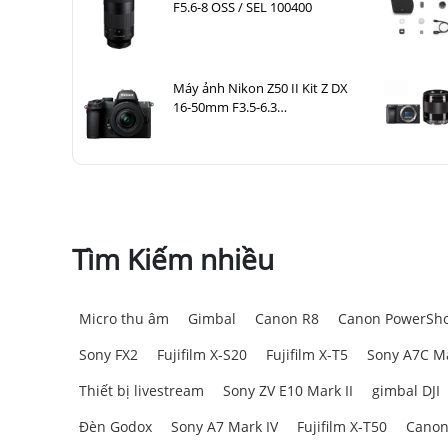
F5.6-8 OSS / SEL 100400
Máy ảnh Nikon Z50 II Kit Z DX
16-50mm F3.5-6.3
VR Nhập khẩu
Tìm Kiếm nhiều
Micro thu âm
Gimbal
Canon R8
Canon PowerSho
Sony FX2
Fujifilm X-S20
Fujifilm X-T5
Sony A7C Ma
Thiết bị livestream
Sony ZV E10 Mark II
gimbal DJI
Đèn Godox
Sony A7 Mark IV
Fujifilm X-T50
Canon