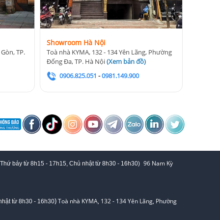
Showroom Hà Nội
 Gòn, TP.
Toà nhà KYMA, 132 - 134 Yên Lãng, Phường
Đống Đa, TP. Hà Nội
(
Xem bản đồ
)
0906.825.051
-
0981.149.900
96 Nam Kỳ
 Thứ bảy từ
8h15 - 17h15,
Chủ nhật từ 8
h30 - 16h30
)
)
Toà nhà KYMA, 132 - 134 Yên Lãng, Phường
hật từ 8
h30 - 16h30