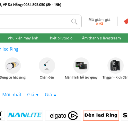
, VP Đà Nẵng: 0984.895.050 (8h - 19h)
Mã giảm giá
tlk
0 Mã
Phụ kiện máy ảnh
Thiết bị Studio
Âm thanh & livestream
 led Ring
Dụng cụ hắt sáng
Chân đèn
Màn hình hỗ trợ quay
Trigger - Kích đè
Mới nhất
Giá
Giá