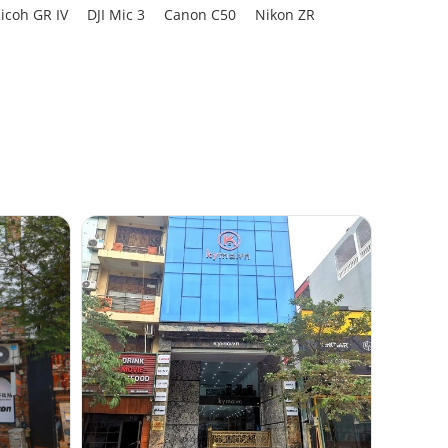
icoh GR IV
DJI Mic 3
Canon C50
Nikon ZR