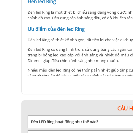
Đèn led Ring
Đèn led Ring là một thiết bị chiếu sáng dạng vòng được n
chỉnh độ cao. Đèn cung cấp ánh sáng đều, có độ khuếch tá
Ưu điểm của đèn led Ring
Đèn led Ring có thiết kế nhỏ gọn, rất tiện lợi cho việc di 
Đèn led Ring có dạng hình tròn, sử dụng bằng cách gắn ca
trang bị bóng led cao cấp với ánh sáng và nhiệt độ màu c
Dimmer giúp điều chỉnh ánh sáng như mong muốn.
Nhiều mẫu đèn led Ring có hệ thống tản nhiệt giúp tăng cư
sáng và chuyển đổi từ xa một cách chính xác và nhanh chón
Tóm lại, đèn led Ring là một trong những công cụ chiếu sán
đạt được hình ảnh mong muốn. Nếu bạn có bất kỳ thắc mắc 
CÂU 
Đèn LED Ring hoạt động như thế nào?