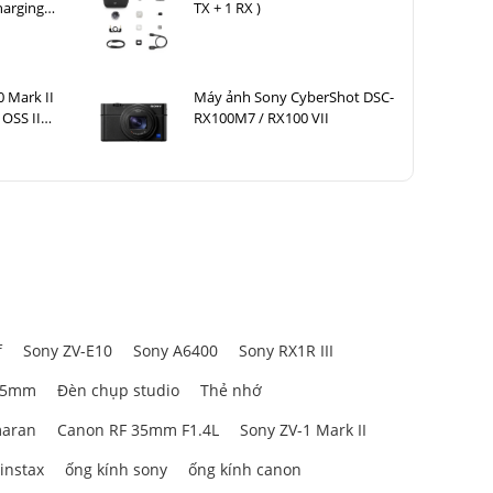
harging
TX + 1 RX )
 Mark II
Máy ảnh Sony CyberShot DSC-
 OSS II
RX100M7 / RX100 VII
f
Sony ZV-E10
Sony A6400
Sony RX1R III
85mm
Đèn chụp studio
Thẻ nhớ
aran
Canon RF 35mm F1.4L
Sony ZV-1 Mark II
 instax
ống kính sony
ống kính canon