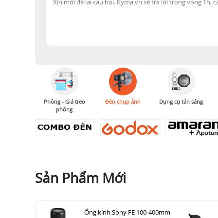
Phông - Giá treo
Đèn chụp ảnh
Dụng cụ tản sáng
phông
Sản Phẩm Mới
Ống kính Sony FE 100-400mm