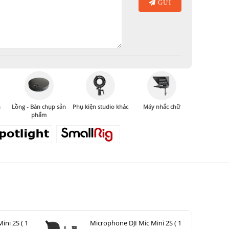
GỬI
n
Lồng - Bàn chụp sản
Phụ kiện studio khác
Máy nhắc chữ
phẩm
ini 2S ( 1
Microphone DJI Mic Mini 2S ( 1