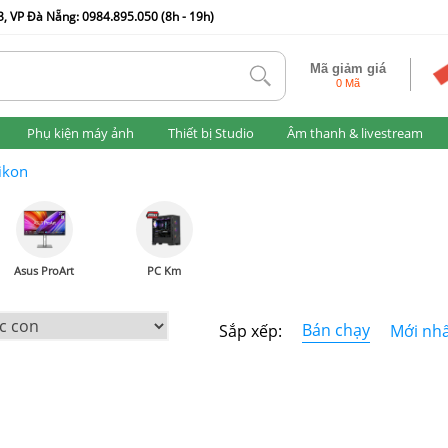
, VP Đà Nẵng: 0984.895.050 (8h - 19h)
Mã giảm giá
tlk
0 Mã
Phụ kiện máy ảnh
Thiết bị Studio
Âm thanh & livestream
ikon
Asus ProArt
PC Km
Bán chạy
Sắp xếp:
Mới nh