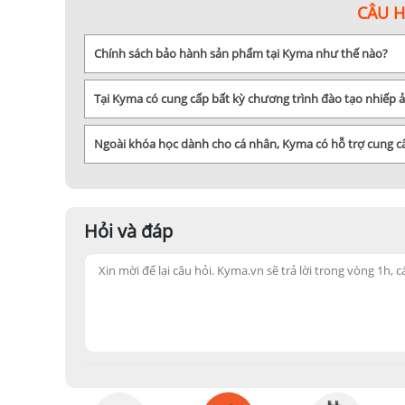
CÂU 
Những lưu ý khi chọn mua ống nhòm Nikon
Chính sách bảo hành sản phẩm tại Kyma như thế nào?
Mục đích sử dụng
: Trước khi mua ống nhòm Nikon, bạn nên
dụng để thể thao...
Tại Kyma có cung cấp bất kỳ chương trình đào tạo nhiếp
Độ phóng đại
: Độ phóng đại của
ống nhòm
là một yếu tố 
mình.
Ngoài khóa học dành cho cá nhân, Kyma có hỗ trợ cung 
Kích thước và trọng lượng
: Kích thước và trọng lượng của
hoặc đi bộ đường dài, bạn nên chọn ống nhòm nhẹ và nhỏ 
Chất lượng hình ảnh
: Chất lượng hình ảnh của ống nhòm N
sát được chi tiết rõ nét.
Hỏi và đáp
Giá cả
: Giá cả của ống nhòm Nikon cũng là một yếu tố quan
Nhìn chung, ống nhòm Nikon là một sản phẩm chất lượng c
nhòm nào, liên hệ Kyma.vn để được tư vấn chi tiết và nhan