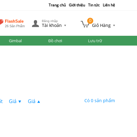
Trang chủ
Giới thiệu
Tin tức
Liên hệ
0
FlashSale
Đăng nhập
Tài khoản
Giỏ Hàng
26 Sản Phẩm
Gimbal
Đồ chơi
Lưu trữ
Có 0 sản phẩm
ất
Giá
Giá