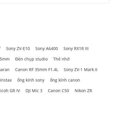
f
Sony ZV-E10
Sony A6400
Sony RX1R III
85mm
Đèn chụp studio
Thẻ nhớ
aran
Canon RF 35mm F1.4L
Sony ZV-1 Mark II
 instax
ống kính sony
ống kính canon
icoh GR IV
DJI Mic 3
Canon C50
Nikon ZR