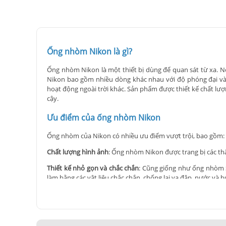
Ống nhòm Nikon là gì?
Ống nhòm Nikon là một thiết bị dùng để quan sát từ xa. N
Nikon bao gồm nhiều dòng khác nhau với độ phóng đại và 
hoạt động ngoài trời khác. Sản phẩm được thiết kế chất lư
cậy.
Ưu điểm của ống nhòm Nikon
Ống nhòm của Nikon có nhiều ưu điểm vượt trội, bao gồm:
Chất lượng hình ảnh
: Ống nhòm Nikon được trang bị các thấu
Thiết kế nhỏ gọn và chắc chắn
: Cũng giống như ống nhòm 
làm bằng các vật liệu chắc chắn, chống lại va đập, nước và 
Dễ sử dụng
: Ống nhòm Nikon có thiết kế đơn giản và dễ s
Độ bền cao
: Với các vật liệu chất lượng cao và quy trình s
Đa dạng trong lựa chọn
: Nikon cung cấp nhiều dòng sản ph