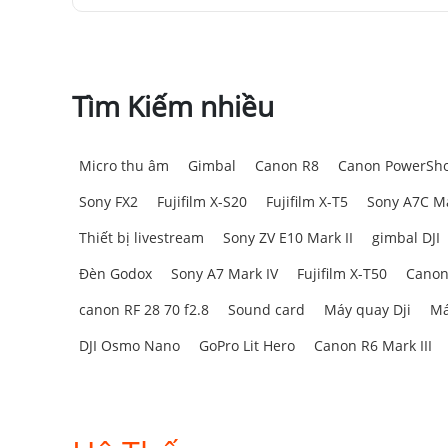
Tìm Kiếm nhiều
Micro thu âm
Gimbal
Canon R8
Canon PowerSho
Sony FX2
Fujifilm X-S20
Fujifilm X-T5
Sony A7C Ma
Thiết bị livestream
Sony ZV E10 Mark II
gimbal DJI
Đèn Godox
Sony A7 Mark IV
Fujifilm X-T50
Canon
canon RF 28 70 f2.8
Sound card
Máy quay Dji
Má
DJI Osmo Nano
GoPro Lit Hero
Canon R6 Mark III