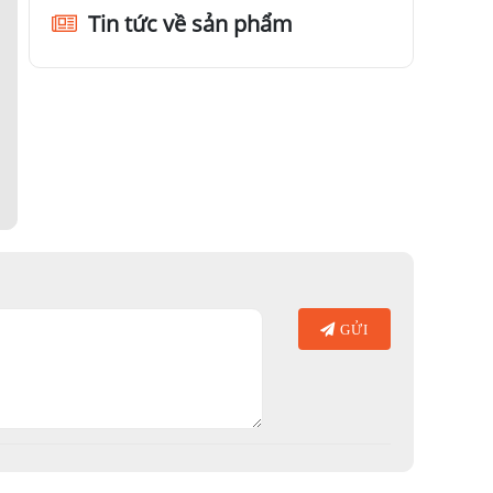
Tin tức về sản phẩm
dụ như sử dụng để quan sát chim, sử dụng trong du lịch, sử
 Nikon có độ phóng đại phù hợp với mục đích sử dụng của
 mua. Nếu bạn có ý định mang theo ống nhòm khi đi du lịch
n chọn ống nhòm có chất lượng hình ảnh tốt để có thể quan
tiền của mình.
GỬI
 vời. Nếu bạn đang cân nhắc không biết nên chọn loại ống