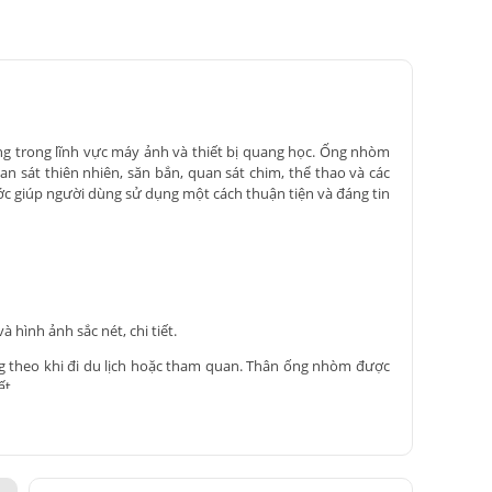
ng trong lĩnh vực máy ảnh và thiết bị quang học. Ống nhòm
sát thiên nhiên, săn bắn, quan sát chim, thể thao và các
ớc giúp người dùng sử dụng một cách thuận tiện và đáng tin
hình ảnh sắc nét, chi tiết.
g theo khi đi du lịch hoặc tham quan. Thân ống nhòm được
ất.
n phẩm này.
chọn sản phẩm phù hợp với nhu cầu sử dụng của mình.