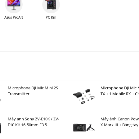
Asus ProArt
PC Km
Microphone DJI Mic Mini 2S
Microphone DJI Mic M
Transmitter
TX + 1 Mobile RX + C
Case )
Máy ảnh Sony ZV-E10K / ZV-
Máy ảnh Canon Pow
E10 Kit 16-50mm F3.5-
X Mark III + Báng ta
5.6 OSS II
Canon HG-100TBR