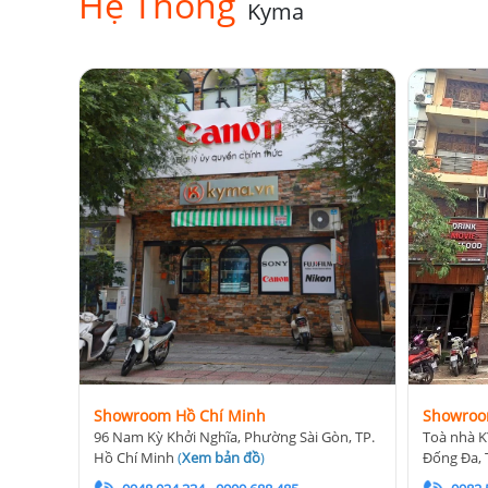
Hệ Thống
Kyma
Showroom Hồ Chí Minh
Showroo
96 Nam Kỳ Khởi Nghĩa, Phường Sài Gòn, TP.
Toà nhà K
Hồ Chí Minh
(
Xem bản đồ
)
Đống Đa, 