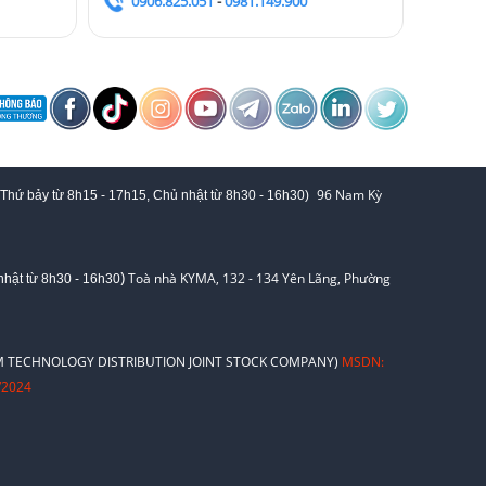
0906.825.051
-
0981.149.900
96 Nam Kỳ
 Thứ bảy từ
8h15 - 17h15,
Chủ nhật từ 8
h30 - 16h30
)
)
Toà nhà KYMA, 132 - 134 Yên Lãng, Phường
hật từ 8
h30 - 16h30
 TECHNOLOGY DISTRIBUTION JOINT STOCK COMPANY)
MSDN:
/2024