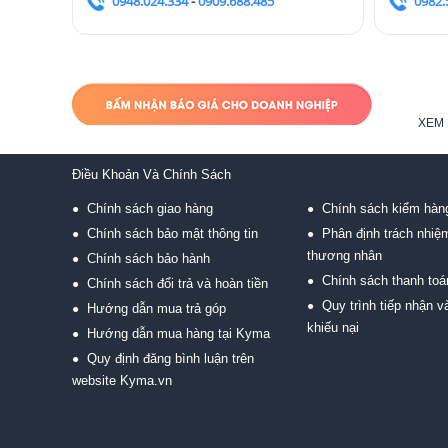
0948.024.334
-
0909.688.485
0982.
XEM 
Điều Khoản Và Chính Sách
Chính sách giao hàng
Chính sách kiểm hàn
●
●
Chính sách bảo mật thông tin
Phân định trách nhiệ
●
●
thương nhân
Chính sách bảo hành
●
Chính sách thanh toá
●
Chính sách đổi trả và hoàn tiền
●
Quy trình tiếp nhận và
●
Hướng dẫn mua trả góp
●
khiếu nại
Hướng dẫn mua hàng tại Kyma
●
Quy định đăng bình luận trên
●
website Kyma.vn