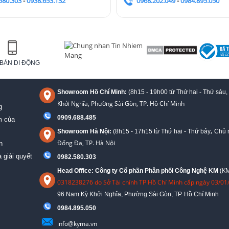
580.303
-
0938.653.132
0968.202.049
-
0984.895.050
BẢN DI ĐỘNG
Showroom Hồ Chí Minh:
(8h15 - 19h00 từ
Thứ hai - Thứ sáu,
Khởi Nghĩa, Phường Sài Gòn, TP. Hồ Chí Minh
g
0909.688.485
m của
,
Showroom Hà Nội:
(8h15 - 17h15 từ Thứ hai - Thứ bảy
Chủ n
Đống Đa, TP. Hà Nội
n
 giải quyết
0982.580.303
(KM
Head Office: Công ty Cổ phần Phân phối Công Nghệ KM
0318238276 do Sở Tài chính TP Hồ Chí Minh cấp ngày 03/01
96 Nam Kỳ Khởi Nghĩa, Phường Sài Gòn, TP. Hồ Chí Minh
09
84.895.050
info@kyma.vn