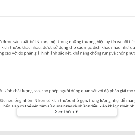
ó được sản xuất bởi Nikon, một trong những thương hiệu uy tín và nổi tiế
kích thước khác nhau, được sử dụng cho các mục đích khác nhau như quan 
ợng cao với độ phân giải hình ảnh sắc nét, khả năng chống rung và chống nư
 kính chất lượng cao, cho phép người dùng quan sát với độ phân giải cao và 
Steiner, ống nhòm Nikon có kích thước nhỏ gọn, trọng lượng nhẹ, dễ man
bụi bẩn. Bạn có thể yên tâm sử dụng ngay cả những điều kiện khắc nghiệt nh
Xem thêm ▼
ử dụng, người dùng không cần phải có kiến thức chuyên môn để sử dụng sả
ản xuất chuyên nghiệp, ống nhòm Nikon có độ bền cao và tuổi thọ lâu dài.
ẩm khác nhau với các tính năng và giá cả khác nhau, giúp người dùng lựa 