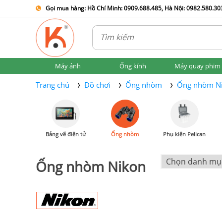
Gọi mua hàng: Hồ Chí Minh: 0909.688.485, Hà Nội: 0982.580.303
Máy ảnh
Ống kính
Máy quay phim
Trang chủ
Đồ chơi
Ống nhòm
Ống nhòm N
Bảng vẽ điện tử
Ống nhòm
Phụ kiện Pelican
Ống nhòm Nikon