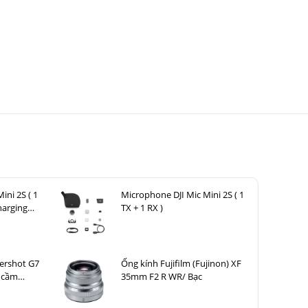
ini 2S ( 1
Microphone DJI Mic Mini 2S ( 1
harging
TX + 1 RX )
ershot G7
Ống kính Fujifilm (Fujinon) XF
y cầm
35mm F2 R WR/ Bạc