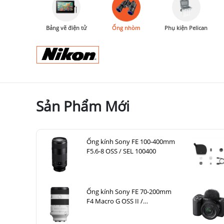
Bảng vẽ điện tử
Ống nhòm
Phụ kiện Pelican
Sản Phẩm Mới
Ống kính Sony FE 100-400mm
F5.6-8 OSS / SEL 100400
Ống kính Sony FE 70-200mm
F4 Macro G OSS II /
SEL70200G2