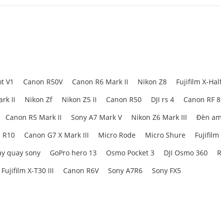
t V1
Canon R50V
Canon R6 Mark II
Nikon Z8
Fujifilm X-Hal
rk II
Nikon Zf
Nikon Z5 II
Canon R50
DJI rs 4
Canon RF 
Canon R5 Mark II
Sony A7 Mark V
Nikon Z6 Mark III
Đèn am
 R10
Canon G7 X Mark III
Micro Rode
Micro Shure
Fujifilm
y quay sony
GoPro hero 13
Osmo Pocket 3
DJI Osmo 360
R
Fujifilm X-T30 III
Canon R6V
Sony A7R6
Sony FX5