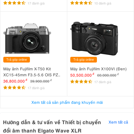
17 đánh giá
10 đánh giá
Trả góp online
Trả góp online
Máy ảnh Fujifilm X-T50 Kit
Máy ảnh Fujifilm X100VI (Đen)
XC15-45mm F3.5-5.6 OIS PZ
50,500,000
đ
60,000,000
đ
Thiết bị có thể khuếch đại micro không nhạy với tiếng ồn cực thấp
Bạc
36,800,000
đ
39,900,000
đ
17 đánh giá
lên đến 75 dB
17 đánh giá
3. Bộ lọc kép có thể lựa chọn loại bỏ tần số
Xem tất cả sản phẩm đang khuyến mãi
thấp
Hướng dẫn & tư vấn về Thiết bị chuyển
Xem tất cả
Thường có những tiếng ồn tần số thấp không mong muốn trong
bản ghi. Tuy nhiên, Elgato Wave XLR có các bộ lọc cắt thấp có thể
đổi âm thanh Elgato Wave XLR