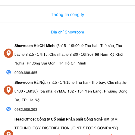
0982.580.303
-
0938
Thông tin công ty
Địa chỉ Showroom
Showroom Hồ Chí Minh:
(8h15 - 19h00 từ
Thứ hai - Thứ sáu, Thứ
96 Nam Kỳ Khởi
bảy từ
8h15 - 17h15,
Chủ nhật từ 8
h30 - 16h30
)
Nghĩa, Phường Sài Gòn, TP. Hồ Chí Minh
0909.688.485
,
Showroom Hà Nội:
(8h15 - 17h15 từ Thứ hai - Thứ bảy
Chủ nhật từ
)
Toà nhà KYMA, 132 - 134 Yên Lãng, Phường Đống
8
h30 - 16h30
Đa, TP. Hà Nội
0982.580.303
(KM
Head Office: Công ty Cổ phần Phân phối Công Nghệ KM
TECHNOLOGY DISTRIBUTION JOINT STOCK COMPANY)