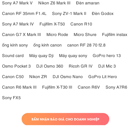
Sony A7 Mark V
Nikon Z6 Mark III
Đèn amaran
- Đáp ứng tần số: 20 Hz - 20 kHz
Canon RF 35mm F1.4L
Sony ZV-1 Mark II
Đèn Godox
- Dải động: 100 dB (120 dB với Clipguard On)
Sony A7 Mark IV
Fujifilm X-T50
Canon R10
- Đầu vào âm thanh tương đương (EIN): -130 dBV ở mức tăng 60
dB
Canon G7 X Mark III
Micro Rode
Micro Shure
Fujifilm instax
- Phạm vi đầu vào: 0 - 75 dB
ống kính sony
ống kính canon
canon RF 28 70 f2.8
- Năng lượng cung cấp: 48 VDC, 7mA
Sound card
Máy quay Dji
Máy quay sony
GoPro hero 13
- Mức đầu vào tối đa: 10 V @ 0 dB (có hỗ trợ clipguard)
Osmo Pocket 3
DJI Osmo 360
Ricoh GR IV
DJI Mic 3
- Mức đầu ra tối đa: 77 mW
Canon C50
Nikon ZR
DJI Osmo Nano
GoPro Lit Hero
- Độ phân giải: 24-bit
Canon R6 Mark III
Fujifilm X-T30 III
Canon R6V
Sony A7R6
- Công nghệ Clipguard độc quyền
Sony FX5
- Số lần lấy mẫu trên 1s: 48 / 96 kHz
- Cổng kết nối: USB-C
- Jack cắm tai nghe 3,5mm