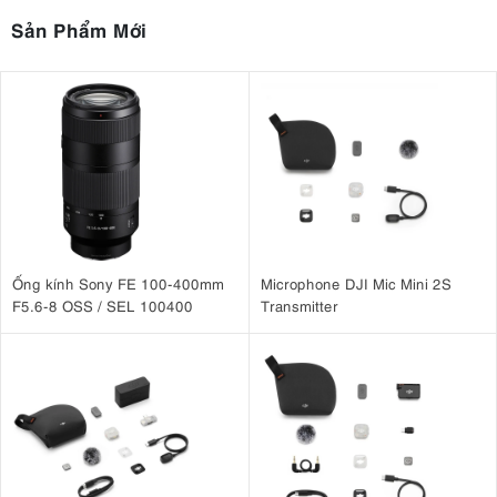
Sản Phẩm Mới
Công nghệ Clipguard độc quyền ngăn chặn sự biến dạng âm thanh
khi mức đầu vào đạt đến đỉnh điểm
5. Tùy chỉnh nhiều nguồn âm thanh
Ống kính Sony FE 100-400mm
Microphone DJI Mic Mini 2S
Elgato Wave XLR có 9 kênh đầu vào độc lập cho phép bạn kết hợp
F5.6-8 OSS / SEL 100400
Transmitter
các nguồn âm thanh trong thời gian thực. Cho dù đó là âm thanh
trò chơi, trò chuyện thoại, cảnh báo, âm nhạc, cảnh báo, âm nhạc
và hơn thế nữa.
6. Nút xoay điều khiển đa chức năng để
tăng âm lượng micro