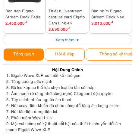
Bàn đạp Elgato
Thiết bị livestream
Bàn phím Elgato
Stream Deck Pedal
capture card Elgato
Stream Deck Neo
Cam Link 4K
2,450,000
đ
3,010,000
đ
2,690,000
đ
Xem thêm ▼
Tổng quan
Hỏi & đáp
Thông số kỹ thuật
Nội Dung Chính
1.
Elgato Wave XLR có thiết kế nhỏ gọn
2.
Tăng cường sức mạnh
3.
Bộ lọc kép có thể lựa chọn loại bỏ tần số thấp
4.
Âm thanh rõ ràng nhờ công nghệ Clipguard độc quyền
5.
Tùy chỉnh nhiều nguồn âm thanh
6.
Nút xoay điều khiển đa chức năng để tăng âm lượng micro
7.
Nút tắt điện dung tiện lợi
8.
Phần mềm Wave Link
9.
Một vài thông số kỹ thuật nổi bật của thiết bị chuyển đổi âm
thanh Elgato Wave XLR