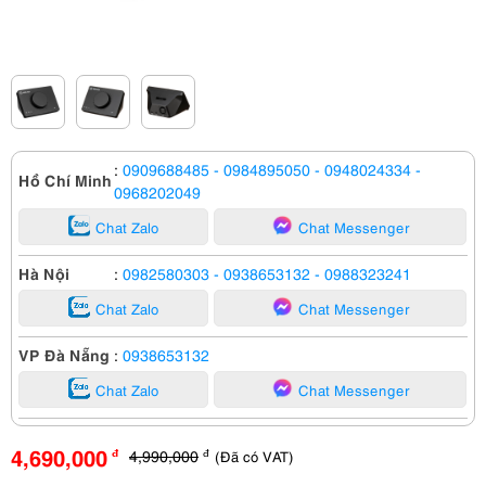
:
0909688485
- 0984895050
- 0948024334
-
Hồ Chí Minh
0968202049
Chat Zalo
Chat Messenger
Hà Nội
:
0982580303
- 0938653132
- 0988323241
Chat Zalo
Chat Messenger
VP Đà Nẵng
:
0938653132
Chat Zalo
Chat Messenger
4,690,000
4,990,000
(Đã có VAT)
đ
đ