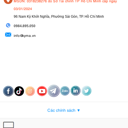
MSDN: 0318238276 do Sở Tài chính TP Hồ Chí Minh cấp ngày
03/01/2024
96 Nam Kỳ Khởi Nghĩa, Phường Sài Gòn, TP. Hồ Chí Minh
09
84.895.050
info@kyma.vn
Các chính sách ▼