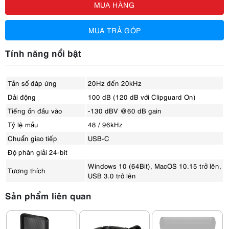
MUA HÀNG
MUA TRẢ GÓP
Tính năng nổi bật
Tần số đáp ứng
20Hz đến 20kHz
Dải động
100 dB (120 dB với Clipguard On)
Tiếng ồn đầu vào
-130 dBV @ 60 dB gain
Tỷ lệ mẫu
48 / 96kHz
Chuẩn giao tiếp
USB-C
Độ phân giải 24-bit
Windows 10 (64Bit), MacOS 10.15 trở lên,
Tương thích
USB 3.0 trở lên
Sản phẩm liên quan