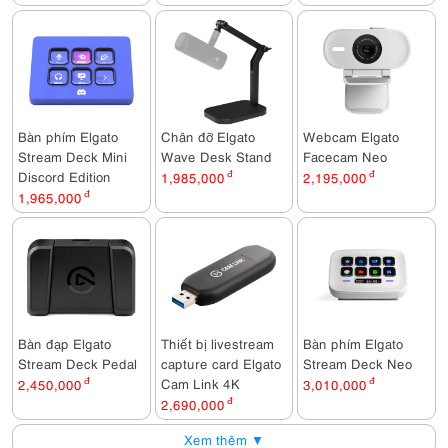
Bàn phím Elgato
Chân đỡ Elgato
Webcam Elgato
Stream Deck Mini
Wave Desk Stand
Facecam Neo
Discord Edition
1,985,000
đ
2,195,000
đ
1,965,000
đ
Bàn đạp Elgato
Thiết bị livestream
Bàn phím Elgato
Stream Deck Pedal
capture card Elgato
Stream Deck Neo
Cam Link 4K
2,450,000
đ
3,010,000
đ
2,690,000
đ
Xem thêm ▼