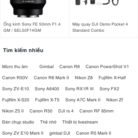
Ống kính Sony FE 50mm F1.4
Máy quay DJI Osmo Pocket 4
GM / SEL50F14GM
Standard Combo
Tìm kiếm nhiều
Micro thu âm
Gimbal
Canon R8
Canon PowerShot V1
Canon R50V
Canon R6 Mark II
Nikon Z8
Fujifilm X-Half
Sony ZV-E10
Sony A6400
Sony RX1R III
Sony FX2
Fujifilm X-S20
Fujifilm X-T5
Sony A7C Mark II
Nikon Zf
Nikon Z5 II
Canon R50
DJI rs 4
Canon RF 85mm
Đèn chụp studio
Thẻ nhớ
Thiết bị livestream
Sony ZV E10 Mark II
gimbal DJI
Canon R5 Mark II