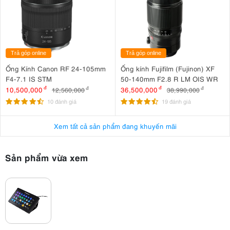
Trả góp online
Trả góp online
Ống Kính Canon RF 24-105mm
Ống kính Fujifilm (Fujinon) XF
F4-7.1 IS STM
50-140mm F2.8 R LM OIS WR
10,500,000
đ
36,500,000
đ
12,560,000
đ
38,990,000
đ
10 đánh giá
19 đánh giá
Xem tất cả sản phẩm đang khuyến mãi
Sản phẩm vừa xem