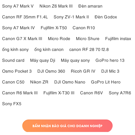
Sony A7 Mark V
Nikon Z6 Mark III
Đèn amaran
Canon RF 35mm F1.4L
Sony ZV-1 Mark II
Đèn Godox
Sony A7 Mark IV
Fujifilm X-T50
Canon R10
Canon G7 X Mark III
Micro Rode
Micro Shure
Fujifilm instax
ống kính sony
ống kính canon
canon RF 28 70 f2.8
Sound card
Máy quay Dji
Máy quay sony
GoPro hero 13
Osmo Pocket 3
DJI Osmo 360
Ricoh GR IV
DJI Mic 3
Canon C50
Nikon ZR
DJI Osmo Nano
GoPro Lit Hero
Canon R6 Mark III
Fujifilm X-T30 III
Canon R6V
Sony A7R6
Sony FX5