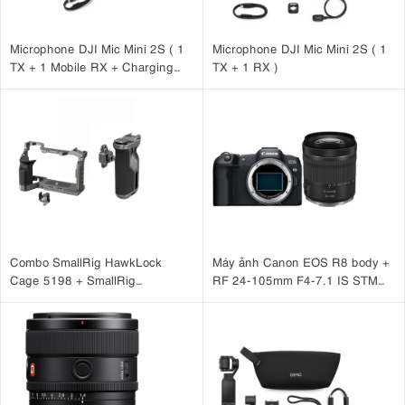
Microphone DJI Mic Mini 2S ( 1
Microphone DJI Mic Mini 2S ( 1
TX + 1 Mobile RX + Charging
TX + 1 RX )
Case )
Combo SmallRig HawkLock
Máy ảnh Canon EOS R8 body +
Cage 5198 + SmallRig
RF 24-105mm F4-7.1 IS STM
HawkLock H21 4485 cho Sony
Nhập khẩu
A7CM2, A7CR