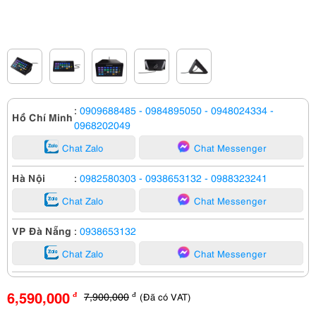
:
0909688485
- 0984895050
- 0948024334
-
Hồ Chí Minh
0968202049
Chat Zalo
Chat Messenger
Hà Nội
:
0982580303
- 0938653132
- 0988323241
Chat Zalo
Chat Messenger
VP Đà Nẵng
:
0938653132
Chat Zalo
Chat Messenger
6,590,000
7,900,000
(Đã có VAT)
đ
đ