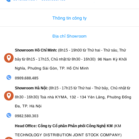
0982.580.303
-
0938
Thông tin công ty
Địa chỉ Showroom
Showroom Hồ Chí Minh:
(8h15 - 19h00 từ
Thứ hai - Thứ sáu, Thứ
96 Nam Kỳ Khởi
bảy từ
8h15 - 17h15,
Chủ nhật từ 8
h30 - 16h30
)
Nghĩa, Phường Sài Gòn, TP. Hồ Chí Minh
0909.688.485
,
Showroom Hà Nội:
(8h15 - 17h15 từ Thứ hai - Thứ bảy
Chủ nhật từ
)
Toà nhà KYMA, 132 - 134 Yên Lãng, Phường Đống
8
h30 - 16h30
Đa, TP. Hà Nội
0982.580.303
(KM
Head Office: Công ty Cổ phần Phân phối Công Nghệ KM
TECHNOLOGY DISTRIBUTION JOINT STOCK COMPANY)