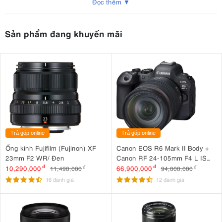
Đọc thêm ▼
Sản phẩm đang khuyến mãi
Trả góp online
Trả góp online
Ống kính Fujifilm (Fujinon) XF
Canon EOS R6 Mark II Body +
23mm F2 WR/ Đen
Canon RF 24-105mm F4 L IS
USM
10,290,000
đ
66,900,000
đ
11,490,000
đ
94,000,000
đ
16 đánh giá
12 đánh giá