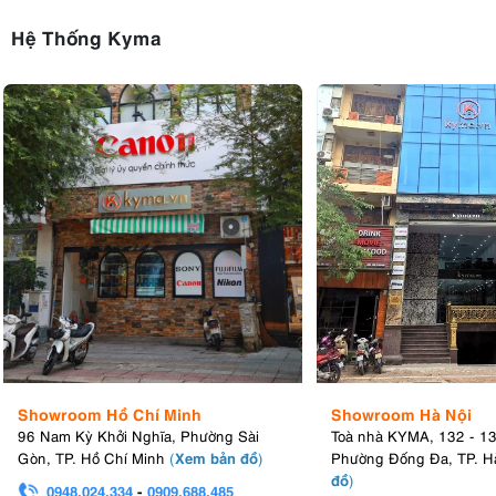
Hệ Thống Kyma
Showroom Hồ Chí Minh
Showroom Hà Nội
96 Nam Kỳ Khởi Nghĩa, Phường Sài
Toà nhà KYMA, 132 - 1
Xem bản đồ
Gòn, TP. Hồ Chí Minh
(
)
Phường Đống Đa, TP. H
đồ
)
0948.024.334
-
0909.688.485