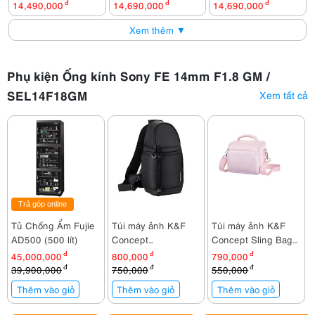
14,490,000
đ
14,690,000
đ
14,690,000
đ
Xem thêm ▼
Phụ kiện Ống kính Sony FE 14mm F1.8 GM /
SEL14F18GM
Xem tất cả
Trả góp online
Tủ Chống Ẩm Fujie
Túi máy ảnh K&F
Túi máy ảnh K&F
AD500 (500 lít)
Concept
Concept Sling Bag
Sling Bag KF13.141
KF13.179V2
45,000,000
đ
800,000
đ
790,000
đ
39,900,000
đ
750,000
đ
550,000
đ
Thêm vào giỏ
Thêm vào giỏ
Thêm vào giỏ