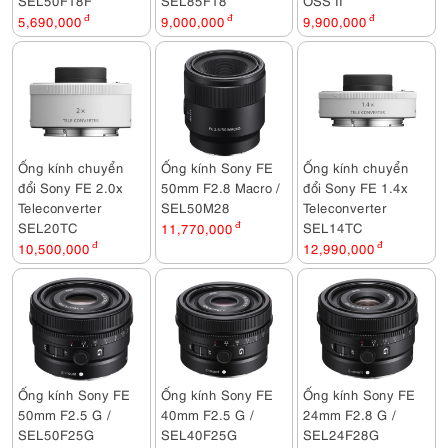
5,690,000
đ
9,000,000
đ
9,900,000
đ
Ống kính chuyển
Ống kính Sony FE
Ống kính chuyển
đổi Sony FE 2.0x
50mm F2.8 Macro /
đổi Sony FE 1.4x
Teleconverter
SEL50M28
Teleconverter
SEL20TC
SEL14TC
11,770,000
đ
10,500,000
đ
12,990,000
đ
Ống kính Sony FE
Ống kính Sony FE
Ống kính Sony FE
50mm F2.5 G /
40mm F2.5 G /
24mm F2.8 G /
SEL50F25G
SEL40F25G
SEL24F28G