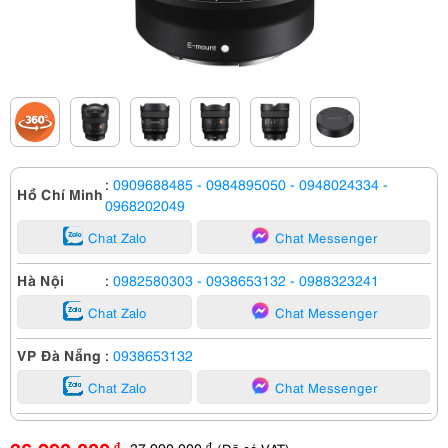
:
0909688485
- 0984895050
- 0948024334
-
Hồ Chí Minh
0968202049
Chat Zalo
Chat Messenger
Hà Nội
:
0982580303
- 0938653132
- 0988323241
Chat Zalo
Chat Messenger
VP Đà Nẵng
:
0938653132
Chat Zalo
Chat Messenger
37,990,000
đ
đ