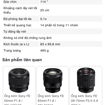
Góc nhìn
114 °
Khoảng cách lấy nét tối
25 cm
thiểu
Độ phóng đại tối đa
0,1x
Thiết kế quang học
14 phần tử trong 11 nhóm
Tự động lấy nét
Không có chế độ chống rung ảnh
Kích thước (ø x L)
83 x 99,8 mm
Trọng lượng
460 g
Sản phẩm liên quan
Ống kính Sony FE
Ống kính Sony FE
Ống kính Sony FE
50mm F1.8 /
85mm F1.8 /
28-70mm F3.5-5.6
SEL50F18F
SEL85F18
OSS II