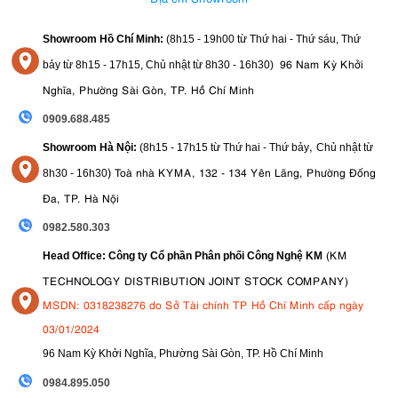
và chống ẩm giúp tăng cường độ bền, đảm bảo hiệu suất đáng tin
cậy trong môi trường ngoài trời khắc nghiệt.
Showroom Hồ Chí Minh:
(8h15 - 19h00 từ
Thứ hai - Thứ sáu, Thứ
96 Nam Kỳ Khởi
bảy từ
8h15 - 17h15,
Chủ nhật từ 8
h30 - 16h30
)
4. So sánh Sony FE 14mm F1.8 GM với các
Nghĩa, Phường Sài Gòn, TP. Hồ Chí Minh
sản phẩm tương tự
0909.688.485
So với các ống kính góc rộng khác, Sony FE 14mm F1.8 GM mang
,
Showroom Hà Nội:
(8h15 - 17h15 từ Thứ hai - Thứ bảy
Chủ nhật từ
đến sự kết hợp độc đáo giữa độ nhỏ gọn, độ phân giải cao và khả
)
Toà nhà KYMA, 132 - 134 Yên Lãng, Phường Đống
8
h30 - 16h30
năng lấy nét nhanh. Đặc biệt đáng chú ý là độ sắc nét tuyệt vời và
Đa, TP. Hà Nội
hiệu ứng bokeh tự nhiên, điều hiếm có ống kính nào khác cùng tiêu
cự đạt được.
0982.580.303
5. Kết luận về Sony FE 14mm F1.8 GM
(KM
Head Office: Công ty Cổ phần Phân phối Công Nghệ KM
TECHNOLOGY DISTRIBUTION JOINT STOCK COMPANY)
Nhìn chung,
Sony FE 14mm F1.8 GM
chứng tỏ là một ống kính ấn
MSDN: 0318238276 do Sở Tài chính TP Hồ Chí Minh cấp ngày
tượng trong phân khúc của nó. Với hiệu suất quang học, khả năng
03/01/2024
lấy nét và chụp thiếu sáng tốt, ống kính này mang đến vô số khả
96 Nam Kỳ Khởi Nghĩa, Phường Sài Gòn, TP. Hồ Chí Minh
năng cho người dùng sáng tạo.
09
84.895.050
Sở hữu Sony FE 14mm F1.8 GM tại
Kyma
và nâng tầm khả năng