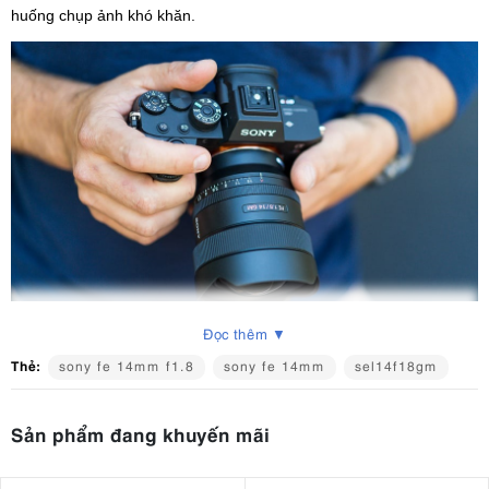
huống chụp ảnh khó khăn.
Đọc thêm ▼
Thẻ:
sony fe 14mm f1.8
sony fe 14mm
sel14f18gm
2. Các tính năng chính của Sony FE 14mm
F1.8 GM
Sản phẩm đang khuyến mãi
Phạm vi khẩu độ f/1.8 đến f/16
: Phạm vi khẩu độ rộng cho