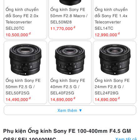
Ống kính chuyển
Ống kính Sony FE
Ống kính chuyển
đổi Sony FE 2.0x
50mm F2.8 Macro /
đổi Sony FE 1.4x
Teleconverter
SEL50M28
Teleconverter
SEL20TC
SEL14TC
11,770,000
đ
10,500,000
đ
12,990,000
đ
Ống kính Sony FE
Ống kính Sony FE
Ống kính Sony FE
50mm F2.5 G /
40mm F2.5 G /
24mm F2.8 G /
SEL50F25G
SEL40F25G
SEL24F28G
14,490,000
đ
14,690,000
đ
14,690,000
đ
Xem thêm ▼
Phụ kiện Ống kính Sony FE 100-400mm F4.5 GM
OSS/ SEL100400MC
Xem tất cả