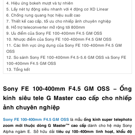
4.
Hiệu ứng bokeh mượt và tự nhiên
5.
Lấy nét tự động siêu nhanh với 4 động cơ XD Linear
6.
Chống rung quang học hiệu suất cao
7.
Thiết kế cao cấp, tối ưu cho nhiếp ảnh chuyên nghiệp
8.
Hỗ trợ teleconverter mở rộng tới 800mm
9.
Ưu điểm của Sony FE 100-400mm F4.5 GM OSS
10.
Nhược điểm của Sony FE 100-400mm F4.5 GM OSS
11.
Các lĩnh vực ứng dụng của Sony FE 100-400mm F4.5 GM
OSS
12.
So sánh Sony FE 100-400mm F4.5-5.6 GM OSS và Sony FE
100-400mm F4.5 GM OSS
13.
Tổng kết
Sony FE 100-400mm F4.5 GM OSS – Ống
kính siêu tele G Master cao cấp cho nhiếp
ảnh chuyên nghiệp
Sony FE 100-400mm F4.5 GM OSS
ống kính super telephoto
là
mẫu
zoom mới thuộc dòng G Master™ cao cấp
dành cho hệ máy Sony
tiêu cự 100–400mm linh hoạt, khẩu độ
Alpha ngàm E. Sở hữu dải