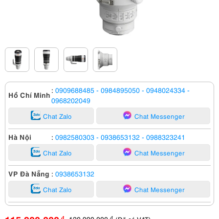
:
0909688485
- 0984895050
- 0948024334
-
Hồ Chí Minh
0968202049
Chat Zalo
Chat Messenger
Hà Nội
:
0982580303
- 0938653132
- 0988323241
Chat Zalo
Chat Messenger
VP Đà Nẵng
:
0938653132
Chat Zalo
Chat Messenger
120,990,000
đ
đ