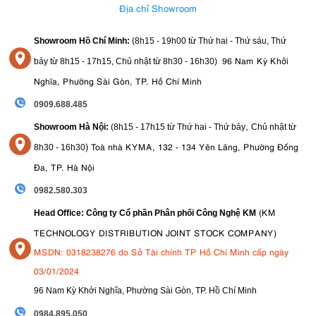
Địa chỉ Showroom
cơ chế internal zoom
Một trong những nâng cấp đáng giá nằm ở
(zoom trong).
Showroom Hồ Chí Minh:
(8h15 - 19h00 từ
Thứ hai - Thứ sáu, Thứ
Khác với nhiều ống tele kéo dài thân khi zoom, FE 100-400mm F4.5
96 Nam Kỳ Khởi
bảy từ
8h15 - 17h15,
Chủ nhật từ 8
h30 - 16h30
)
GM OSS giữ chiều dài gần như ổn định, giúp:
Nghĩa, Phường Sài Gòn, TP. Hồ Chí Minh
Cân bằng trọng tâm tốt hơn
Giảm rung lắc khi cầm tay
0909.688.485
Hạn chế bụi lọt vào bên trong
,
Showroom Hà Nội:
(8h15 - 17h15 từ Thứ hai - Thứ bảy
Chủ nhật từ
Tăng độ ổn định khi gắn gimbal hoặc monopod
)
Toà nhà KYMA, 132 - 134 Yên Lãng, Phường Đống
8
h30 - 16h30
Đây là điểm cực kỳ quan trọng với những ai thường xuyên chụp thể
Đa, TP. Hà Nội
thao hoặc chim bay.
0982.580.303
8. Hỗ trợ teleconverter mở rộng tới 800mm
(KM
Head Office: Công ty Cổ phần Phân phối Công Nghệ KM
ống kính
Đối với các nhiếp ảnh gia cần phạm vi zoom xa hơn nữa,
TECHNOLOGY DISTRIBUTION JOINT STOCK COMPANY)
Sony
bộ chuyển đổi tiêu cự
FE 100-400mm f/4.5 GM OSS hỗ trợ cả
MSDN: 0318238276 do Sở Tài chính TP Hồ Chí Minh cấp ngày
1.4x và 2.0x
của Sony. Điều này giúp tăng phạm vi zoom hiệu quả lên
560mm
800mm
và thậm chí
. Chất lượng hình ảnh G Master cao được
03/01/2024
duy trì xuyên suốt, đảm bảo ống kính vẫn linh hoạt trong nhiều tình
96 Nam Kỳ Khởi Nghĩa, Phường Sài Gòn, TP. Hồ Chí Minh
huống khác nhau mà không cần phải thay đổi ống kính.
09
84.895.050