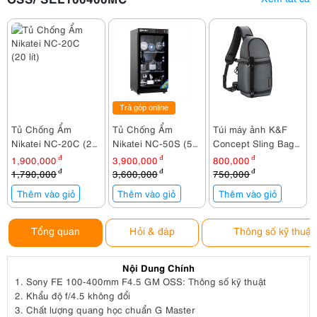
Trả góp online
Tủ Chống Ẩm
Tủ Chống Ẩm
Túi máy ảnh K&F
Nikatei NC-20C (20
Nikatei NC-50S (50
Concept Sling Bag
lít)
lít)
KF13.141V2
1,900,000
đ
3,900,000
đ
800,000
đ
1,790,000
đ
3,600,000
đ
750,000
đ
Thêm vào giỏ
Thêm vào giỏ
Thêm vào giỏ
Tổng quan
Hỏi & đáp
Thông số kỹ thuật
Nội Dung Chính
1.
Sony FE 100-400mm F4.5 GM OSS: Thông số kỹ thuật
2.
Khẩu độ f/4.5 không đổi
3.
Chất lượng quang học chuẩn G Master