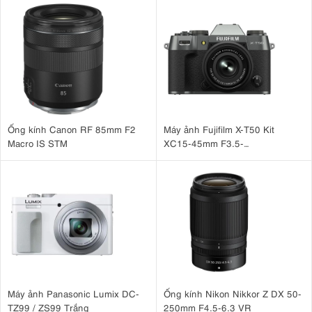
thể nổi bật hơn trong mọi khung hình.
5. Lấy nét tự động siêu nhanh với 4 động
cơ XD Linear
bốn động cơ tuyến tính XD
Ống kính được trang bị
, đảm bảo khả
lấy nét tự động cực nhanh và chính xác
năng
. Theo Sony, điều này
hiệu suất lấy nét tự động
nhanh hơn gấp ba lần
khả
mang lại
và
năng theo dõi tốt hơn khoảng 50%
so với các mẫu trước đó. Khi kết
Ống kính Canon RF 85mm F2
Máy ảnh Fujifilm X-T50 Kit
hợp với máy ảnh Sony A9 III, ống kính hỗ trợ theo dõi lấy nét tự động
Macro IS STM
XC15-45mm F3.5-
trong chế độ chụp liên tục với tốc độ lên đến 120 khung hình/giây.
5.6 OIS PZ Xám
Điều này làm cho ống kính trở nên hoàn hảo cho những cảnh hành
động khó đoán, chẳng hạn như chim chóc, đua xe thể thao hoặc các
trận đấu thể thao tốc độ cao.
Máy ảnh Panasonic Lumix DC-
Ống kính Nikon Nikkor Z DX 50-
TZ99 / ZS99 Trắng
250mm F4.5-6.3 VR