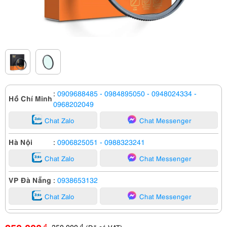
:
0909688485
- 0984895050
- 0948024334
-
Hồ Chí Minh
0968202049
Chat Zalo
Chat Messenger
Hà Nội
:
0906825051
- 0988323241
Chat Zalo
Chat Messenger
VP Đà Nẵng
:
0938653132
Chat Zalo
Chat Messenger
350,000
đ
đ