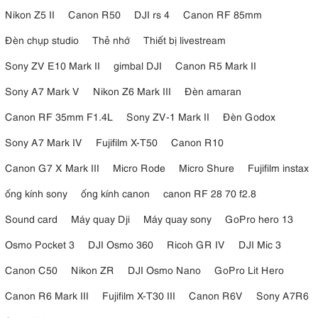
Nikon Z5 II
Canon R50
DJI rs 4
Canon RF 85mm
Đèn chụp studio
Thẻ nhớ
Thiết bị livestream
Sony ZV E10 Mark II
gimbal DJI
Canon R5 Mark II
Sony A7 Mark V
Nikon Z6 Mark III
Đèn amaran
Canon RF 35mm F1.4L
Sony ZV-1 Mark II
Đèn Godox
Sony A7 Mark IV
Fujifilm X-T50
Canon R10
Canon G7 X Mark III
Micro Rode
Micro Shure
Fujifilm instax
ống kính sony
ống kính canon
canon RF 28 70 f2.8
Sound card
Máy quay Dji
Máy quay sony
GoPro hero 13
Osmo Pocket 3
DJI Osmo 360
Ricoh GR IV
DJI Mic 3
Canon C50
Nikon ZR
DJI Osmo Nano
GoPro Lit Hero
Canon R6 Mark III
Fujifilm X-T30 III
Canon R6V
Sony A7R6