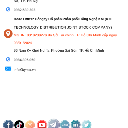
Đa, TP. Hà Nội
0982.580.303
(KM
Head Office: Công ty Cổ phần Phân phối Công Nghệ KM
TECHNOLOGY DISTRIBUTION JOINT STOCK COMPANY)
MSDN: 0318238276 do Sở Tài chính TP Hồ Chí Minh cấp ngày
03/01/2024
96 Nam Kỳ Khởi Nghĩa, Phường Sài Gòn, TP. Hồ Chí Minh
09
84.895.050
info@kyma.vn