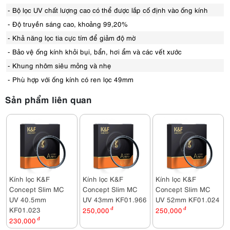
- Bộ lọc UV chất lượng cao có thể được lắp cố định vào ống kính
- Độ truyền sáng cao, khoảng 99,20%
- Khả năng lọc tia cực tím để giảm độ mờ
- Bảo vệ ống kính khỏi bụi, bẩn, hơi ẩm và các vết xước
- Khung nhôm siêu mỏng và nhẹ
- Phù hợp với ống kính có ren lọc 49mm
Sản phẩm liên quan
Kính lọc K&F
Kính lọc K&F
Kính lọc K&F
Concept Slim MC
Concept Slim MC
Concept Slim MC
UV 40.5mm
UV 43mm KF01.966
UV 52mm KF01.024
KF01.023
250,000
đ
250,000
đ
230,000
đ