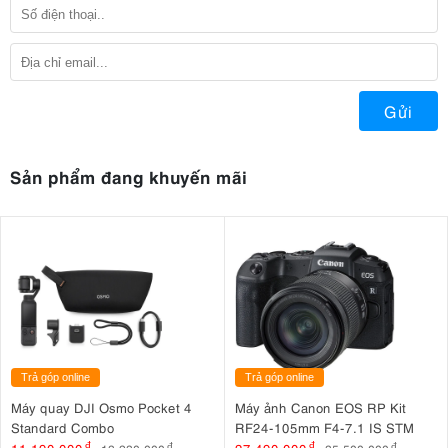
Gửi
Sản phẩm đang khuyến mãi
Trả góp online
Trả góp online
Máy quay DJI Osmo Pocket 4
Máy ảnh Canon EOS RP Kit
Standard Combo
RF24-105mm F4-7.1 IS STM
đ
đ
đ
đ