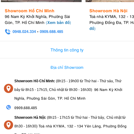
Showroom Hồ Chí Minh
Showroom Hà Nội
96 Nam Kỳ Khởi Nghĩa, Phường Sài
Toà nhà KYMA, 132 - 1
Xem bản đồ
Gòn, TP. Hồ Chí Minh
(
)
Phường Đống Đa, TP. H
đồ
)
0948.024.334
-
0909.688.485
0982.580.303
-
0938
Thông tin công ty
Địa chỉ Showroom
Showroom Hồ Chí Minh:
(8h15 - 19h00 từ
Thứ hai - Thứ sáu, Thứ
96 Nam Kỳ Khởi
bảy từ
8h15 - 17h15,
Chủ nhật từ 8
h30 - 16h30
)
Nghĩa, Phường Sài Gòn, TP. Hồ Chí Minh
0909.688.485
,
Showroom Hà Nội:
(8h15 - 17h15 từ Thứ hai - Thứ bảy
Chủ nhật từ
)
Toà nhà KYMA, 132 - 134 Yên Lãng, Phường Đống
8
h30 - 16h30