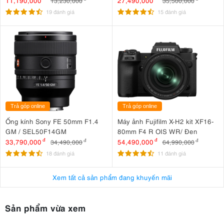
11,190,000
27,490,000
13,230,000
35,500,000
19 đánh giá
15 đánh giá
Trả góp online
Trả góp online
Ống kính Sony FE 50mm F1.4
Máy ảnh Fujifilm X-H2 kit XF16-
GM / SEL50F14GM
80mm F4 R OIS WR/ Đen
33,790,000
đ
54,490,000
đ
34,490,000
đ
64,990,000
đ
18 đánh giá
11 đánh giá
Xem tất cả sản phẩm đang khuyến mãi
Sản phẩm vừa xem