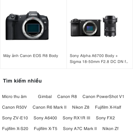
Máy ảnh Canon EOS R8 Body
Sony Alpha A6700 Body +
Sigma 18-50mm F2.8 DC DN for
Sony
Tìm kiếm nhiều
Micro thu âm
Gimbal
Canon R8
Canon PowerShot V1
Canon R50V
Canon R6 Mark II
Nikon Z8
Fujifilm X-Half
Sony ZV-E10
Sony A6400
Sony RX1R III
Sony FX2
Fujifilm X-S20
Fujifilm X-T5
Sony A7C Mark II
Nikon Zf