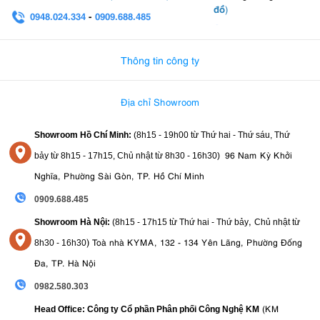
đồ
)
0948.024.334
-
0909.688.485
0982.580.303
-
0938
Thông tin công ty
Địa chỉ Showroom
Showroom Hồ Chí Minh:
(8h15 - 19h00 từ
Thứ hai - Thứ sáu, Thứ
96 Nam Kỳ Khởi
bảy từ
8h15 - 17h15,
Chủ nhật từ 8
h30 - 16h30
)
Nghĩa, Phường Sài Gòn, TP. Hồ Chí Minh
0909.688.485
,
Showroom Hà Nội:
(8h15 - 17h15 từ Thứ hai - Thứ bảy
Chủ nhật từ
)
Toà nhà KYMA, 132 - 134 Yên Lãng, Phường Đống
8
h30 - 16h30
Đa, TP. Hà Nội
0982.580.303
(KM
Head Office: Công ty Cổ phần Phân phối Công Nghệ KM