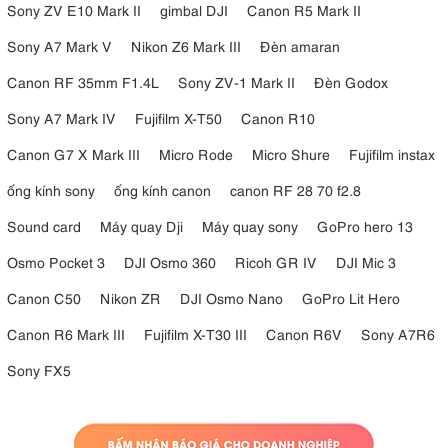
Sony ZV E10 Mark II
gimbal DJI
Canon R5 Mark II
Sony A7 Mark V
Nikon Z6 Mark III
Đèn amaran
Canon RF 35mm F1.4L
Sony ZV-1 Mark II
Đèn Godox
Sony A7 Mark IV
Fujifilm X-T50
Canon R10
Canon G7 X Mark III
Micro Rode
Micro Shure
Fujifilm instax
ống kính sony
ống kính canon
canon RF 28 70 f2.8
Sound card
Máy quay Dji
Máy quay sony
GoPro hero 13
Osmo Pocket 3
DJI Osmo 360
Ricoh GR IV
DJI Mic 3
Canon C50
Nikon ZR
DJI Osmo Nano
GoPro Lit Hero
Canon R6 Mark III
Fujifilm X-T30 III
Canon R6V
Sony A7R6
Sony FX5