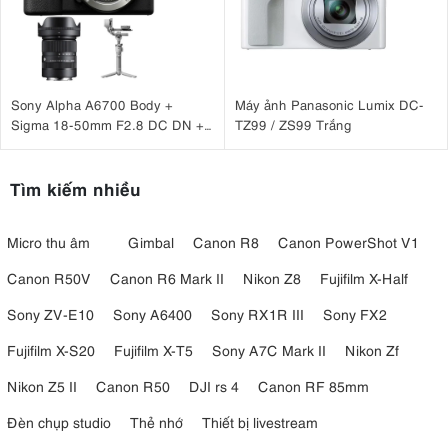
Sony Alpha A6700 Body +
Máy ảnh Panasonic Lumix DC-
Sigma 18-50mm F2.8 DC DN +
TZ99 / ZS99 Trắng
DJI RS 4 Mini
Tìm kiếm nhiều
Micro thu âm
Gimbal
Canon R8
Canon PowerShot V1
Canon R50V
Canon R6 Mark II
Nikon Z8
Fujifilm X-Half
Sony ZV-E10
Sony A6400
Sony RX1R III
Sony FX2
Fujifilm X-S20
Fujifilm X-T5
Sony A7C Mark II
Nikon Zf
Nikon Z5 II
Canon R50
DJI rs 4
Canon RF 85mm
Đèn chụp studio
Thẻ nhớ
Thiết bị livestream