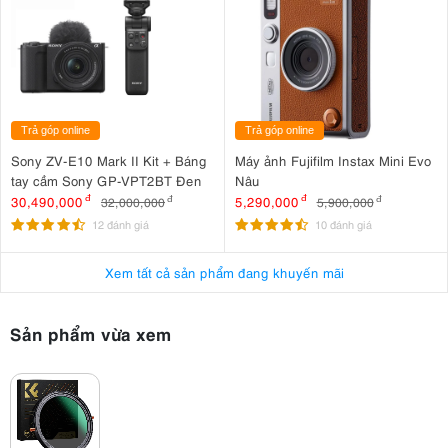
Trả góp online
Trả góp online
Sony ZV-E10 Mark II Kit + Báng
Máy ảnh Fujifilm Instax Mini Evo
tay cầm Sony GP-VPT2BT Đen
Nâu
30,490,000
đ
5,290,000
đ
32,000,000
đ
5,900,000
đ
12 đánh giá
10 đánh giá
Xem tất cả sản phẩm đang khuyến mãi
Sản phẩm vừa xem