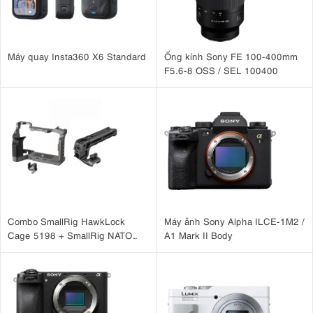
Máy quay Insta360 X6 Standard
Ống kính Sony FE 100-400mm
F5.6-8 OSS / SEL 100400
Combo SmallRig HawkLock
Máy ảnh Sony Alpha ILCE-1M2 /
Cage 5198 + SmallRig NATO
A1 Mark II Body
Top Handle 3766 cho
Sony A7CM2, A7CR