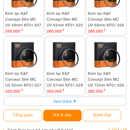
Kính lọc K&F
Kính lọc K&F
Kính lọc K&F
Concept Slim MC
Concept Slim MC
Concept Slim MC
UV 49mm KF01.507
UV 55mm KF01.025
UV 58mm KF01.026
250,000
đ
280,000
đ
280,000
đ
Kính lọc K&F
Kính lọc K&F
Kính lọc K&F
Concept Slim MC
Concept Slim MC
Concept Slim MC
UV 62mm KF01.027
UV 67mm KF01.028
UV 72mm KF01.029
320,000
đ
350,000
đ
380,000
đ
Xem thêm ▼
Tổng quan
Hỏi & đáp
Đánh Giá
Cách thức mua trả góp như thế nào?
1 TRẢ LỜI