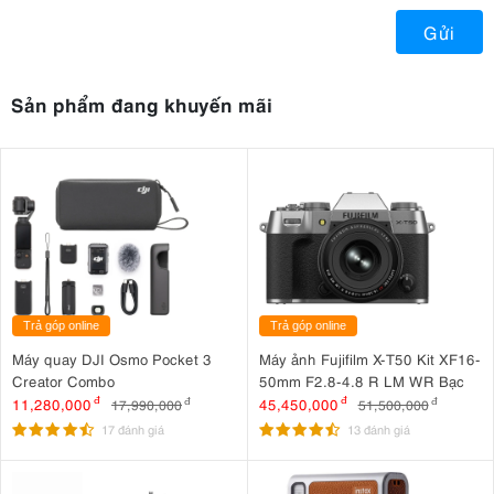
Gửi
Sản phẩm đang khuyến mãi
Trả góp online
Trả góp online
Máy quay DJI Osmo Pocket 3
Máy ảnh Fujifilm X-T50 Kit XF16-
Creator Combo
50mm F2.8-4.8 R LM WR Bạc
11,280,000
đ
45,450,000
đ
17,990,000
đ
51,500,000
đ
17 đánh giá
13 đánh giá