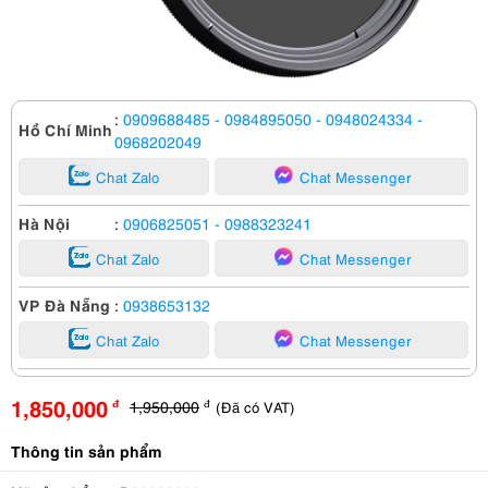
:
0909688485
- 0984895050
- 0948024334
-
Hồ Chí Minh
0968202049
Chat Zalo
Chat Messenger
Hà Nội
:
0906825051
- 0988323241
Chat Zalo
Chat Messenger
VP Đà Nẵng
:
0938653132
Chat Zalo
Chat Messenger
1,850,000
1,950,000
(Đã có VAT)
đ
đ
Thông tin sản phẩm