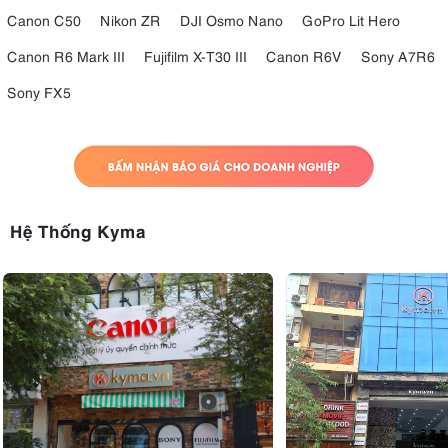
Canon C50
Nikon ZR
DJI Osmo Nano
GoPro Lit Hero
Canon R6 Mark III
Fujifilm X-T30 III
Canon R6V
Sony A7R6
Sony FX5
Hệ Thống Kyma
3.6. Kiểm soát chuyên nghiệp
Để thao tác và kiểm soát tốt hơn trong quá trình sử dụng, Sony đã
nhiều nút điều khiển trực quan.
tích hợp
Bao gồm nút giữ lấy nét có
thể tùy chỉnh từ menu trên thân máy, cũng như cho phép người dùng
truy cập vào các chức năng phụ được gán cho nút giữ lấy nét –
chẳng hạn như “Grid Lines” và “White Balance”. Ống kính cũng được