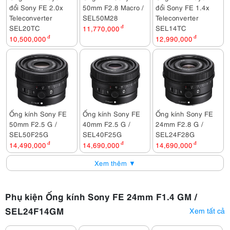
đổi Sony FE 2.0x
50mm F2.8 Macro /
đổi Sony FE 1.4x
Teleconverter
SEL50M28
Teleconverter
SEL20TC
SEL14TC
11,770,000
đ
10,500,000
đ
12,990,000
đ
Ống kính Sony FE
Ống kính Sony FE
Ống kính Sony FE
50mm F2.5 G /
40mm F2.5 G /
24mm F2.8 G /
SEL50F25G
SEL40F25G
SEL24F28G
14,490,000
đ
14,690,000
đ
14,690,000
đ
Xem thêm ▼
Phụ kiện Ống kính Sony FE 24mm F1.4 GM /
SEL24F14GM
Xem tất cả