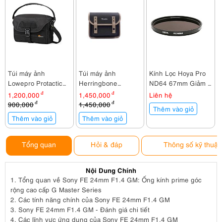
Túi máy ảnh
Túi máy ảnh
Kính Lọc Hoya Pro
Lowepro Protactic
Herringbone
ND64 67mm Giảm 6
SH 120 AW
Timecode Mini
f-Stop
1,200,000
đ
1,450,000
đ
Liên hệ
Charcoal
900,000
đ
1,450,000
đ
Thêm vào giỏ
Thêm vào giỏ
Thêm vào giỏ
Tổng quan
Hỏi & đáp
Thông số kỹ thuật
Nội Dung Chính
1.
Tổng quan về Sony FE 24mm F1.4 GM: Ống kính prime góc
rộng cao cấp G Master Series
2.
Các tính năng chính của Sony FE 24mm F1.4 GM
3.
Sony FE 24mm F1.4 GM - Đánh giá chi tiết
4.
Các lĩnh vực ứng dụng của Sony FE 24mm F1.4 GM