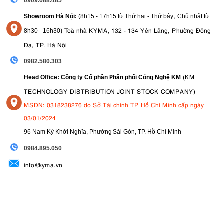
0909.688.485
Chất lượng hình ảnh đỉnh cao, sắc nét từ tâm đến rìa
,
Showroom Hà Nội:
(8h15 - 17h15 từ Thứ hai - Thứ bảy
Chủ nhật từ
Hiệu ứng bokeh đẹp
)
Toà nhà KYMA, 132 - 134 Yên Lãng, Phường Đống
8
h30 - 16h30
Chất lượng xây dựng tuyệt vời với thiết kế chống chịu thời tiết
cao
Đa, TP. Hà Nội
Các tùy chọn xử lý nâng cao bao gồm vòng khẩu độ và nút
chức năng tùy chỉnh
0982.580.303
Tự động lấy nét nhanh, im lặng với khả năng lấy nét trong điều
(KM
Head Office: Công ty Cổ phần Phân phối Công Nghệ KM
kiện ánh sáng yếu tuyệt vời
TECHNOLOGY DISTRIBUTION JOINT STOCK COMPANY)
Nhỏ và nhẹ một cách ấn tượng
MSDN: 0318238276 do Sở Tài chính TP Hồ Chí Minh cấp ngày
5.2. Nhược điểm
03/01/2024
Giá thành cao, là một khoản đầu tư lớn
96 Nam Kỳ Khởi Nghĩa, Phường Sài Gòn, TP. Hồ Chí Minh
Không có chống rung quang học (OSS)
Một số quang sai nhỏ
09
84.895.050
info@kyma.vn
6. So sánh Sony FE 24mm F1.4 GM với các
sản phẩm tương tự
So với các ống kính góc rộng khác cùng loại, Sony FE 24mm F1.4
GM mang đến sự kết hợp vượt trội giữa trọng lượng nhẹ, tính di động