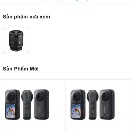
chẳng hạn như đèn nền. Độ sắc nét, độ tương phản và độ rõ nét
được duy trì trên toàn khung hình trong nhiều điều kiện khác nhau.
Sản phẩm vừa xem
Sản Phẩm Mới
3.2. Sony FE 24mm F1.4 GM - Hiệu ứng bokeh tuyệt đẹp
Lens Sony FE 24mm F1.4 GM không chỉ sở hữu độ sắc nét vượt trội
mà còn nổi trội trong việc tạo ra hiệu ứng bokeh tuyệt đẹp. Sự kết