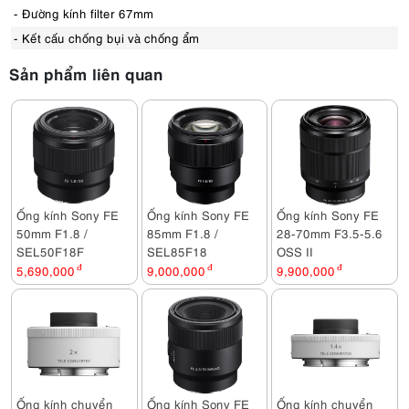
- Đường kính filter 67mm
- Kết cấu chống bụi và chống ẩm
Sản phẩm liên quan
Ống kính Sony FE
Ống kính Sony FE
Ống kính Sony FE
50mm F1.8 /
85mm F1.8 /
28-70mm F3.5-5.6
SEL50F18F
SEL85F18
OSS II
5,690,000
đ
9,000,000
đ
9,900,000
đ
Ống kính chuyển
Ống kính Sony FE
Ống kính chuyển