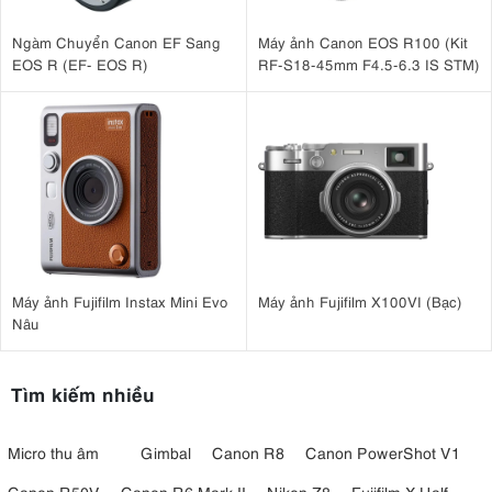
trang bị trên vòng lấy nét, lấy nét bằng tay tuyến tính cho
phép điều khiển lấy nét thủ công nhanh chóng. Điều này giúp
Ngàm Chuyển Canon EF Sang
Máy ảnh Canon EOS R100 (Kit
nhiếp ảnh gia kiểm soát ngay lập tức khả năng lấy nét thủ
EOS R (EF- EOS R)
RF-S18-45mm F4.5-6.3 IS STM)
công nhanh chóng.
Máy ảnh Fujifilm Instax Mini Evo
Máy ảnh Fujifilm X100VI (Bạc)
Nâu
Tìm kiếm nhiều
3.4. Hiệu suất ánh sáng yếu vượt trội, cận cảnh ấn tượng
Micro thu âm
Gimbal
Canon R8
Canon PowerShot V1
Ống kính Sony FE 24mm F1.4 GM hoạt động vượt trội trong nhiều
Canon R50V
Canon R6 Mark II
Nikon Z8
Fujifilm X-Half