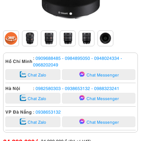
:
0909688485
- 0984895050
- 0948024334
-
Hồ Chí Minh
0968202049
Chat Zalo
Chat Messenger
Hà Nội
:
0982580303
- 0938653132
- 0988323241
Chat Zalo
Chat Messenger
VP Đà Nẵng
:
0938653132
Chat Zalo
Chat Messenger
34,990,000
đ
đ