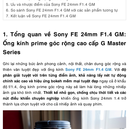
5.
Ưu và nhược điểm của Sony FE 24mm F1.4 GM
6.
So sánh Sony FE 24mm F1.4 GM với các sản phẩm tương tự
7.
Kết luận về Sony FE 24mm F1.4 GM
1. Tổng quan về Sony FE 24mm F1.4 GM:
Ống kính prime góc rộng cao cấp G Master
Series
Ghi lại những bức ảnh phong cảnh, nội thất, chân dung góc rộng và
Sony FE 24mm F1.4 GM
độ
thiên văn tuyệt đẹp với ống kính
. Với
phân giải tuyệt vời trên từng điểm ảnh, khả năng lấy nét tự động
chính xác cao và hiệu ứng bokeh mềm mại tuyệt đẹp
ngay cả ở khẩu
độ f/1.4, ống kính prime góc rộng này sẽ làm hài lòng những nhiếp
Thiết kế nhỏ gọn, chống chịu thời tiết và các
ảnh gia khó tính nhất.
nút điều khiển chuyên nghiệp
khiến ống kính Sony 24mm 1.4 trở
thành lựa chọn tuyệt vời cho cả nhiếp ảnh và quay phim.