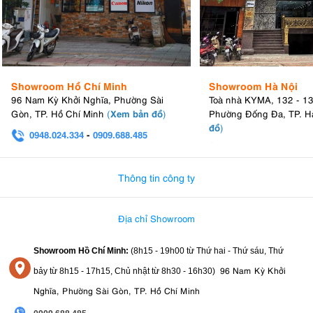
trang bị công tắc chế độ lấy nét để người dùng có thể chuyển đổi tức
thời giữa AF và MF, nút bấm khẩu độ và chế độ lấy nét bằng tay tuyến
tính (Linear Response MF). Thấu kính trước được phủ flo giúp chống
bám bụi và dấu vân tay, đồng thời giúp việc lau chùi dễ dàng hơn nếu
có, cho phép chụp ảnh hiệu quả.
Showroom Hồ Chí Minh
Showroom Hà Nội
4. Các lĩnh vực ứng dụng của Sony FE
96 Nam Kỳ Khởi Nghĩa, Phường Sài
Toà nhà KYMA, 132 - 1
24mm F1.4 GM
Xem bản đồ
Gòn, TP. Hồ Chí Minh
(
)
Phường Đống Đa, TP. H
đồ
)
0948.024.334
-
0909.688.485
Chụp ảnh phong cảnh
0982.580.303
-
0938
Chụp ảnh thiên văn
Chụp ảnh kiến trúc và nội thất
Thông tin công ty
Chụp ảnh đường phố và đời thường
Chân dung môi trường
Chụp cận cảnh
Địa chỉ Showroom
Quay video
5. Ưu và nhược điểm của Sony FE 24mm
Showroom Hồ Chí Minh:
(8h15 - 19h00 từ
Thứ hai - Thứ sáu, Thứ
F1.4 GM
96 Nam Kỳ Khởi
bảy từ
8h15 - 17h15,
Chủ nhật từ 8
h30 - 16h30
)
Nghĩa, Phường Sài Gòn, TP. Hồ Chí Minh
5.1. Ưu điểm