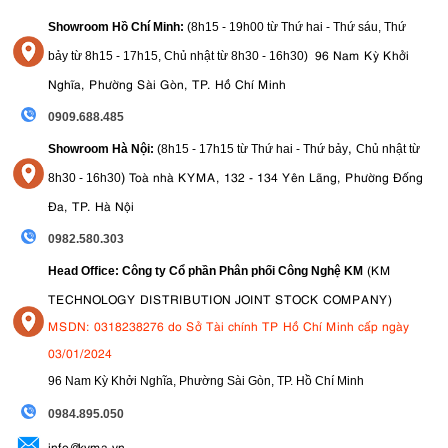
Showroom Hồ Chí Minh:
(8h15 - 19h00 từ
Thứ hai - Thứ sáu, Thứ
96 Nam Kỳ Khởi
bảy từ
8h15 - 17h15,
Chủ nhật từ 8
h30 - 16h30
)
Nghĩa, Phường Sài Gòn, TP. Hồ Chí Minh
0909.688.485
,
Showroom Hà Nội:
(8h15 - 17h15 từ Thứ hai - Thứ bảy
Chủ nhật từ
)
Toà nhà KYMA, 132 - 134 Yên Lãng, Phường Đống
8
h30 - 16h30
Đa, TP. Hà Nội
0982.580.303
(KM
Head Office: Công ty Cổ phần Phân phối Công Nghệ KM
TECHNOLOGY DISTRIBUTION JOINT STOCK COMPANY)
MSDN: 0318238276 do Sở Tài chính TP Hồ Chí Minh cấp ngày
03/01/2024
96 Nam Kỳ Khởi Nghĩa, Phường Sài Gòn, TP. Hồ Chí Minh
09
84.895.050
info@kyma.vn