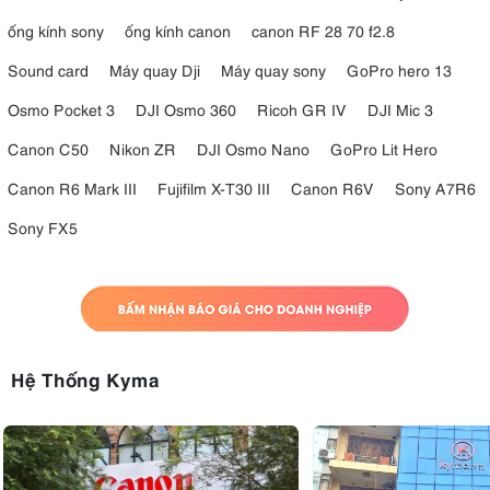
ống kính sony
ống kính canon
canon RF 28 70 f2.8
Sound card
Máy quay Dji
Máy quay sony
GoPro hero 13
Osmo Pocket 3
DJI Osmo 360
Ricoh GR IV
DJI Mic 3
Canon C50
Nikon ZR
DJI Osmo Nano
GoPro Lit Hero
Canon R6 Mark III
Fujifilm X-T30 III
Canon R6V
Sony A7R6
Sony FX5
Hệ Thống Kyma