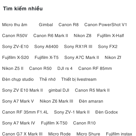
Tìm kiếm nhiều
Micro thu âm
Gimbal
Canon R8
Canon PowerShot V1
Canon R50V
Canon R6 Mark II
Nikon Z8
Fujifilm X-Half
Sony ZV-E10
Sony A6400
Sony RX1R III
Sony FX2
Fujifilm X-S20
Fujifilm X-T5
Sony A7C Mark II
Nikon Zf
Nikon Z5 II
Canon R50
DJI rs 4
Canon RF 85mm
Đèn chụp studio
Thẻ nhớ
Thiết bị livestream
Sony ZV E10 Mark II
gimbal DJI
Canon R5 Mark II
Sony A7 Mark V
Nikon Z6 Mark III
Đèn amaran
Canon RF 35mm F1.4L
Sony ZV-1 Mark II
Đèn Godox
Sony A7 Mark IV
Fujifilm X-T50
Canon R10
Canon G7 X Mark III
Micro Rode
Micro Shure
Fujifilm instax