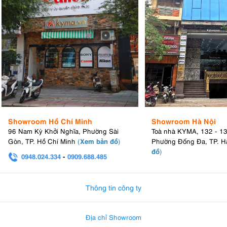
Showroom Hồ Chí Minh
Showroom Hà Nội
96 Nam Kỳ Khởi Nghĩa, Phường Sài
Toà nhà KYMA, 132 - 1
Xem bản đồ
Gòn, TP. Hồ Chí Minh
(
)
Phường Đống Đa, TP. H
đồ
)
0948.024.334
-
0909.688.485
0982.580.303
-
0938
Thông tin công ty
Địa chỉ Showroom