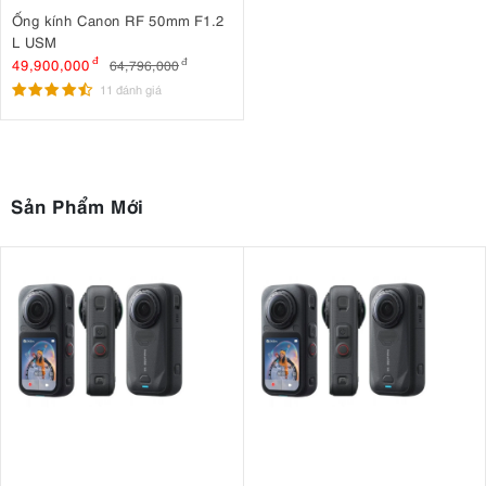
Ống kính Canon RF 50mm F1.2
L USM
49,900,000
đ
64,796,000
đ
11 đánh giá
Sản Phẩm Mới