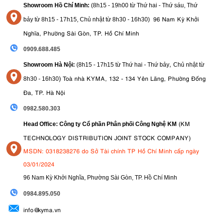
Showroom Hồ Chí Minh:
(8h15 - 19h00 từ
Thứ hai - Thứ sáu, Thứ
96 Nam Kỳ Khởi
bảy từ
8h15 - 17h15,
Chủ nhật từ 8
h30 - 16h30
)
Nghĩa, Phường Sài Gòn, TP. Hồ Chí Minh
0909.688.485
,
Showroom Hà Nội:
(8h15 - 17h15 từ Thứ hai - Thứ bảy
Chủ nhật từ
)
Toà nhà KYMA, 132 - 134 Yên Lãng, Phường Đống
8
h30 - 16h30
Đa, TP. Hà Nội
0982.580.303
(KM
Head Office: Công ty Cổ phần Phân phối Công Nghệ KM
TECHNOLOGY DISTRIBUTION JOINT STOCK COMPANY)
MSDN: 0318238276 do Sở Tài chính TP Hồ Chí Minh cấp ngày
03/01/2024
96 Nam Kỳ Khởi Nghĩa, Phường Sài Gòn, TP. Hồ Chí Minh
09
84.895.050
info@kyma.vn