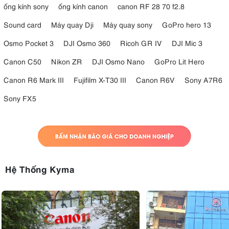
ống kính sony
ống kính canon
canon RF 28 70 f2.8
Sound card
Máy quay Dji
Máy quay sony
GoPro hero 13
Osmo Pocket 3
DJI Osmo 360
Ricoh GR IV
DJI Mic 3
Canon C50
Nikon ZR
DJI Osmo Nano
GoPro Lit Hero
Canon R6 Mark III
Fujifilm X-T30 III
Canon R6V
Sony A7R6
Sony FX5
Hệ Thống Kyma