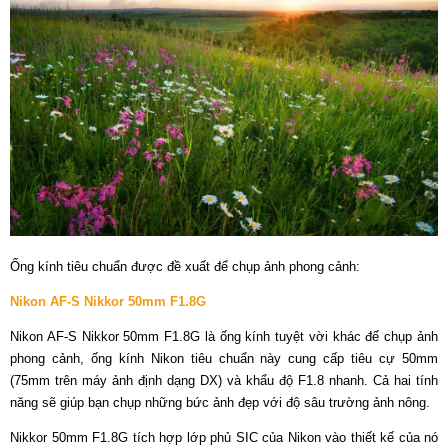
Ống kính tiêu chuẩn được đề xuất để chụp ảnh phong cảnh:
Nikon AF-S Nikkor 50mm F1.8G
Nikon AF-S Nikkor 50mm F1.8G là ống kính tuyệt vời khác để chụp ảnh
phong cảnh, ống kính Nikon tiêu chuẩn này cung cấp tiêu cự 50mm
(75mm trên máy ảnh định dạng DX) và khẩu độ F1.8 nhanh. Cả hai tính
năng sẽ giúp bạn chụp những bức ảnh đẹp với độ sâu trường ảnh nông.
Nikkor 50mm F1.8G tích hợp lớp phủ SIC của Nikon vào thiết kế của nó