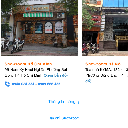
Showroom Hồ Chí Minh
Showroom Hà Nội
96 Nam Kỳ Khởi Nghĩa, Phường Sài
Toà nhà KYMA, 132 - 1
Xem bản đồ
Gòn, TP. Hồ Chí Minh
(
)
Phường Đống Đa, TP. H
đồ
)
0948.024.334
-
0909.688.485
0982.580.303
-
0938
Thông tin công ty
Địa chỉ Showroom