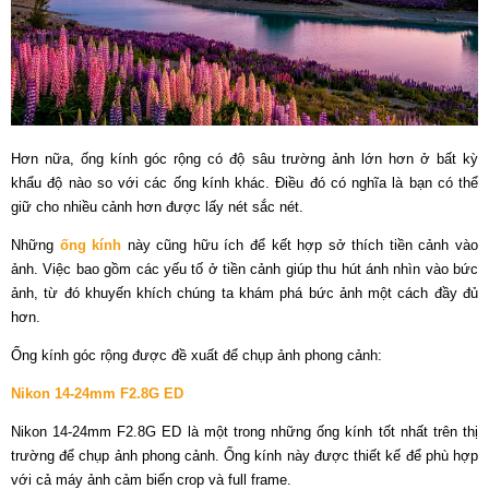
Hơn nữa, ống kính góc rộng có độ sâu trường ảnh lớn hơn ở bất kỳ
khẩu độ nào so với các ống kính khác. Điều đó có nghĩa là bạn có thể
giữ cho nhiều cảnh hơn được lấy nét sắc nét.
Những
ống kính
này cũng hữu ích để kết hợp sở thích tiền cảnh vào
ảnh. Việc bao gồm các yếu tố ở tiền cảnh giúp thu hút ánh nhìn vào bức
ảnh, từ đó khuyến khích chúng ta khám phá bức ảnh một cách đầy đủ
hơn.
Ống kính góc rộng được đề xuất để chụp ảnh phong cảnh:
Nikon 14-24mm F2.8G ED
Nikon 14-24mm F2.8G ED là một trong những ống kính tốt nhất trên thị
trường để chụp ảnh phong cảnh. Ống kính này được thiết kế để phù hợp
với cả máy ảnh cảm biến crop và full frame.