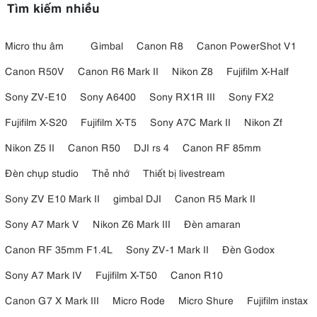
Tìm kiếm nhiều
Micro thu âm
Gimbal
Canon R8
Canon PowerShot V1
Canon R50V
Canon R6 Mark II
Nikon Z8
Fujifilm X-Half
Sony ZV-E10
Sony A6400
Sony RX1R III
Sony FX2
Fujifilm X-S20
Fujifilm X-T5
Sony A7C Mark II
Nikon Zf
Nikon Z5 II
Canon R50
DJI rs 4
Canon RF 85mm
Đèn chụp studio
Thẻ nhớ
Thiết bị livestream
Sony ZV E10 Mark II
gimbal DJI
Canon R5 Mark II
Sony A7 Mark V
Nikon Z6 Mark III
Đèn amaran
Canon RF 35mm F1.4L
Sony ZV-1 Mark II
Đèn Godox
Sony A7 Mark IV
Fujifilm X-T50
Canon R10
Canon G7 X Mark III
Micro Rode
Micro Shure
Fujifilm instax