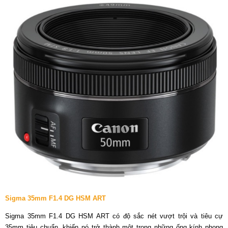
Sigma 35mm F1.4 DG HSM ART
Sigma 35mm F1.4 DG HSM ART có độ sắc nét vượt trội và tiêu cự
35mm tiêu chuẩn, khiến nó trở thành một trong những ống kính phong