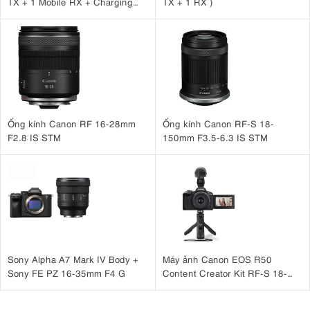
TX + 1 Mobile RX + Charging
TX + 1 RX )
Case )
Ống kính Canon RF 16-28mm
Ống kính Canon RF-S 18-
F2.8 IS STM
150mm F3.5-6.3 IS STM
Sony Alpha A7 Mark IV Body +
Máy ảnh Canon EOS R50
Sony FE PZ 16-35mm F4 G
Content Creator Kit RF-S 18-
45mm IS STM