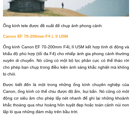
Ống kính tele được đề xuất để chụp ảnh phong cảnh:
Canon EF 70-200mm F4 L II USM
Ống kính Canon EF 70-200mm F4L II USM kết hợp tính di động và
khẩu độ phù hợp (tối đa F4) cho nhiếp ảnh gia phong cảnh thường
xuyên di chuyển. Nó cũng có một bộ lọc phân cực có thể tháo rời
cho phép bạn chụp trong điều kiện ánh sáng khắc nghiệt mà không
bị chói.
Được biết đến là một trong những ống kính chuyên nghiệp của
Canon, ống kính có thể chịu được độ ẩm, bụi bẩn. Nó cũng có một
động cơ siêu âm cho phép lấy nét nhanh để ghi lại những khoảnh
khắc thoáng qua như hoàng hôn tuyệt đẹp hoặc toàn cảnh núi non
lấp ló qua những đám mây trên bầu trời.