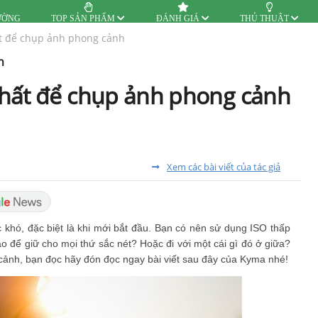
ƯỜNG
TOP SẢN PHẨM
ĐÁNH GIÁ
THỦ THUẬT
t để chụp ảnh phong cảnh
h
nhất để chụp ảnh phong cảnh
Xem các bài viết của tác giả
c khó, đặc biệt là khi mới bắt đầu. Bạn có nên sử dụng ISO thấp
 để giữ cho mọi thứ sắc nét? Hoặc đi với một cái gì đó ở giữa?
nh, bạn đọc hãy đón đọc ngay bài viết sau đây của Kyma nhé!