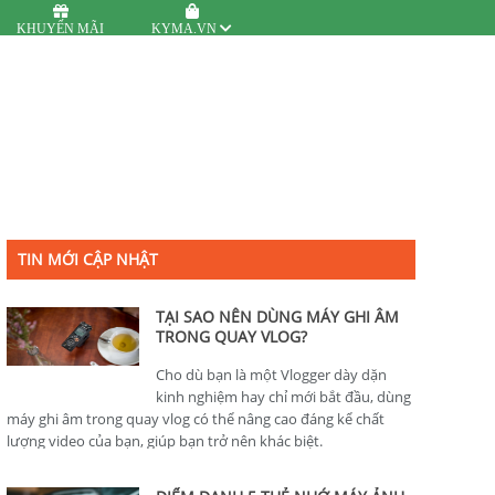
KHUYẾN MÃI
KYMA.VN
TIN MỚI CẬP NHẬT
TẠI SAO NÊN DÙNG MÁY GHI ÂM
TRONG QUAY VLOG?
Cho dù bạn là một Vlogger dày dặn
kinh nghiệm hay chỉ mới bắt đầu, dùng
máy ghi âm trong quay vlog có thể nâng cao đáng kể chất
lượng video của bạn, giúp bạn trở nên khác biệt.