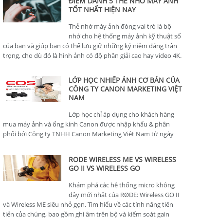
ĐIỂM DANH 5 THẺ NHỚ MÁY ẢNH
TỐT NHẤT HIỆN NAY
Thẻ nhớ máy ảnh đóng vai trò là bộ
nhớ cho hệ thống máy ảnh kỹ thuật số
của bạn và giúp bạn có thể lưu giữ những kỷ niệm đáng trân
trọng, cho dù đó là hình ảnh có độ phân giải cao hay video 4K.
LỚP HỌC NHIẾP ẢNH CƠ BẢN CỦA
CÔNG TY CANON MARKETING VIỆT
NAM
Lớp học chỉ áp dụng cho khách hàng
mua máy ảnh và ống kính Canon được nhập khẩu & phân
phối bởi Công ty TNHH Canon Marketing Việt Nam từ ngày
01/01/2024.
RODE WIRELESS ME VS WIRELESS
GO II VS WIRELESS GO
Khám phá các hệ thống micro không
dây mới nhất của RØDE: Wireless GO II
và Wireless ME siêu nhỏ gọn. Tìm hiểu về các tính năng tiên
tiến của chúng, bao gồm ghi âm trên bộ và kiểm soát gain