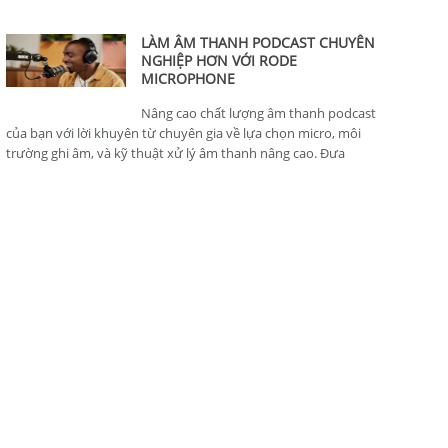
thông minh, hoàn hảo cho nhà sản xuất nội dung.
LÀM ÂM THANH PODCAST CHUYÊN
NGHIỆP HƠN VỚI RODE
MICROPHONE
Nâng cao chất lượng âm thanh podcast
của bạn với lời khuyên từ chuyên gia về lựa chọn micro, môi
trường ghi âm, và kỹ thuật xử lý âm thanh nâng cao. Đưa
podcast của bạn lên tiêu chuẩn chuyên nghiệp.