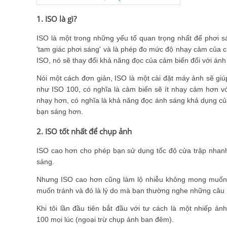
1. ISO là gì?
ISO là một trong những yếu tố quan trọng nhất để phơi 
'tam giác phơi sáng' và là phép đo mức độ nhạy cảm của c
ISO, nó sẽ thay đổi khả năng đọc của cảm biến đối với án
Nói một cách đơn giản, ISO là một cài đặt máy ảnh sẽ gi
như ISO 100, có nghĩa là cảm biến sẽ ít nhạy cảm hơn vớ
nhạy hơn, có nghĩa là khả năng đọc ánh sáng khả dụng củ
bạn sáng hơn.
2. ISO tốt nhất để chụp ảnh
ISO cao hơn cho phép bạn sử dụng tốc độ cửa trập nhanh 
sáng.
Nhưng ISO cao hơn cũng làm lộ nhiễu không mong muốn tr
muốn tránh và đó là lý do mà bạn thường nghe những câu n
Khi tôi lần đầu tiên bắt đầu với tư cách là một nhiếp ản
100 mọi lúc (ngoại trừ chụp ảnh ban đêm).