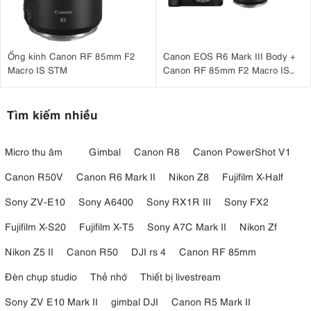
Ống kính Canon RF 85mm F2
Canon EOS R6 Mark III Body +
Macro IS STM
Canon RF 85mm F2 Macro IS
STM
Tìm kiếm nhiều
Micro thu âm
Gimbal
Canon R8
Canon PowerShot V1
Canon R50V
Canon R6 Mark II
Nikon Z8
Fujifilm X-Half
Sony ZV-E10
Sony A6400
Sony RX1R III
Sony FX2
Fujifilm X-S20
Fujifilm X-T5
Sony A7C Mark II
Nikon Zf
Nikon Z5 II
Canon R50
DJI rs 4
Canon RF 85mm
Đèn chụp studio
Thẻ nhớ
Thiết bị livestream
Sony ZV E10 Mark II
gimbal DJI
Canon R5 Mark II