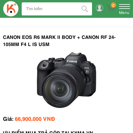
0
Menu
CANON EOS R6 MARK II BODY + CANON RF 24-
105MM F4 L IS USM
Giá:
66,900,000 VNĐ
ƯU ĐIỂM MUA TRẢ GÓP TẠI KYMA.VN