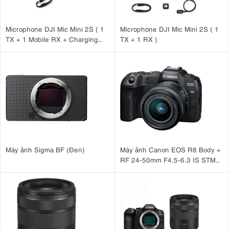
Microphone DJI Mic Mini 2S ( 1
Microphone DJI Mic Mini 2S ( 1
TX + 1 Mobile RX + Charging
TX + 1 RX )
Case )
Máy ảnh Sigma BF (Đen)
Máy ảnh Canon EOS R8 Body +
RF 24-50mm F4.5-6.3 IS STM
(nhập khẩu)