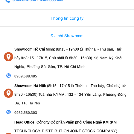
0982.580.303
-
0938
Thông tin công ty
Địa chỉ Showroom
Showroom Hồ Chí Minh:
(8h15 - 19h00 từ
Thứ hai - Thứ sáu, Thứ
96 Nam Kỳ Khởi
bảy từ
8h15 - 17h15,
Chủ nhật từ 8
h30 - 16h30
)
Nghĩa, Phường Sài Gòn, TP. Hồ Chí Minh
0909.688.485
,
Showroom Hà Nội:
(8h15 - 17h15 từ Thứ hai - Thứ bảy
Chủ nhật từ
)
Toà nhà KYMA, 132 - 134 Yên Lãng, Phường Đống
8
h30 - 16h30
Đa, TP. Hà Nội
0982.580.303
(KM
Head Office: Công ty Cổ phần Phân phối Công Nghệ KM
TECHNOLOGY DISTRIBUTION JOINT STOCK COMPANY)