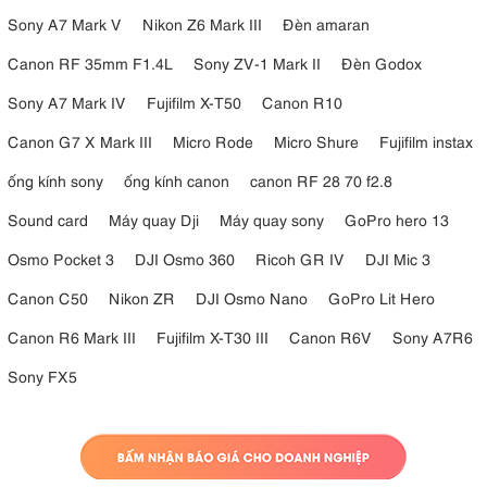
Sony A7 Mark V
Nikon Z6 Mark III
Đèn amaran
Canon RF 35mm F1.4L
Sony ZV-1 Mark II
Đèn Godox
Sony A7 Mark IV
Fujifilm X-T50
Canon R10
Canon G7 X Mark III
Micro Rode
Micro Shure
Fujifilm instax
ống kính sony
ống kính canon
canon RF 28 70 f2.8
Sound card
Máy quay Dji
Máy quay sony
GoPro hero 13
Osmo Pocket 3
DJI Osmo 360
Ricoh GR IV
DJI Mic 3
Canon C50
Nikon ZR
DJI Osmo Nano
GoPro Lit Hero
Canon R6 Mark III
Fujifilm X-T30 III
Canon R6V
Sony A7R6
Sony FX5