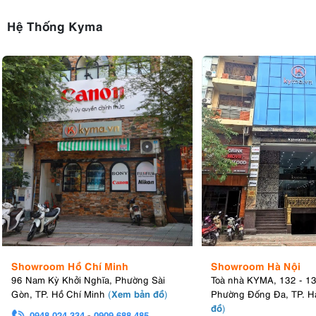
Hệ Thống Kyma
Showroom Hồ Chí Minh
Showroom Hà Nội
96 Nam Kỳ Khởi Nghĩa, Phường Sài
Toà nhà KYMA, 132 - 1
Xem bản đồ
Gòn, TP. Hồ Chí Minh
(
)
Phường Đống Đa, TP. H
đồ
)
0948.024.334
-
0909.688.485