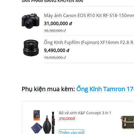
SẢN PHẨM ĐANG KHUYẾN MÃI
31,000,000
đ
36,380,000
đ
9,490,000
đ
10,590,000
đ
Phụ kiện mua kèm:
Bộ vệ sinh K&F Concept 3 in 1
250,000đ
Thêm vào giỏ