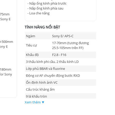
- Nắp ống kính phía trước
- Nắp ống kính phía sau
- Loa che nắng
8-75mm
r Sony E
TÍNH NĂNG NỔI BẬT
Ngàm
Sony E/ APS-C
50-500mm
17-70mm (tương đương
Tiêu cự
Sony E
25.5-105mm trên FF)
Khẩu độ
F2.8 - F16
3 thấu kính phi cầu, 2 thấu kính LD
Lớp phủ BBAR và fluorine
0-180mm
 for Sony
Động cơ AF chuyển động bước RXD
Ổn định hình ảnh VC
Cấu trúc kháng ẩm
9 lá khẩu tròn
Xem thêm ▼