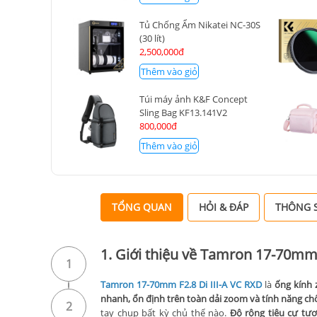
Tủ Chống Ẩm Nikatei NC-30S
(30 lít)
2,500,000đ
Thêm vào giỏ
Túi máy ảnh K&F Concept
Sling Bag KF13.141V2
800,000đ
Thêm vào giỏ
TỔNG QUAN
HỎI & ĐÁP
THÔNG S
1. Giới thiệu về Tamron 17-70mm 
1
Tamron 17-70mm F2.8 Di III-A VC RXD
là
ống kính 
nhanh, ổn định trên toàn dải zoom và tính năng c
2
tay chụp bất kỳ chủ thể nào.
Độ rộng tiêu cự t