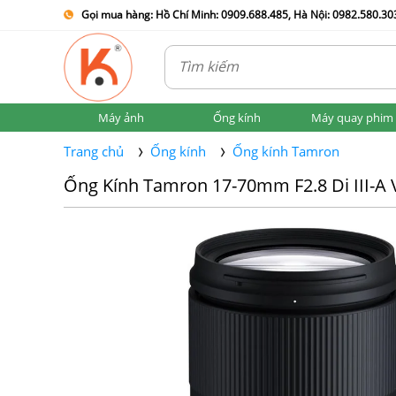
Gọi mua hàng: Hồ Chí Minh: 0909.688.485, Hà Nội: 0982.580.303
Máy ảnh
Ống kính
Máy quay phim
Trang chủ
Ống kính
Ống kính Tamron
Ống Kính Tamron 17-70mm F2.8 Di III-A 