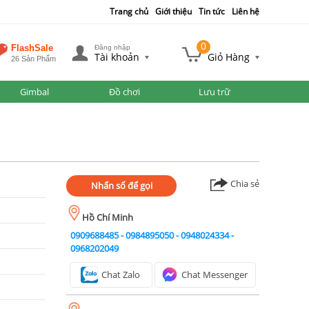
Trang chủ
Giới thiệu
Tin tức
Liên hệ
0
FlashSale
Đăng nhập
Tài khoản
Giỏ Hàng
26 Sản Phẩm
Gimbal
Đồ chơi
Lưu trữ
Chia sẻ
Nhấn số để gọi
Hồ Chí Minh
0909688485
-
0984895050
-
0948024334
-
0968202049
Chat Zalo
Chat Messenger