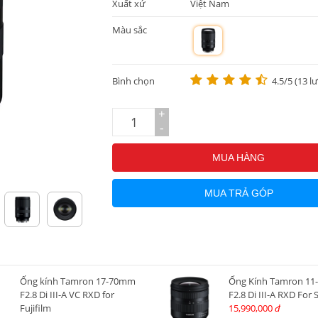
Xuất xứ
Việt Nam
Màu sắc
m
Bình chọn
4.5/5 (13 l
+
-
MUA HÀNG
MUA TRẢ GÓP
Ống kính Tamron 17-70mm
Ống Kính Tamron 1
F2.8 Di III-A VC RXD for
F2.8 Di III-A RXD For 
Fujifilm
15,990,000
đ