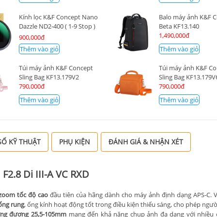
Kính lọc K&F Concept Nano
Balo máy ảnh K&F 
Dazzle ND2-400 ( 1-9 Stop )
Beta KF13.140
67mm KF01.2360
1,490,000đ
900,000đ
Thêm vào giỏ
Thêm vào giỏ
Túi máy ảnh K&F Concept
Túi máy ảnh K&F C
Sling Bag KF13.179V2
Sling Bag KF13.179V
790,000đ
790,000đ
Thêm vào giỏ
Thêm vào giỏ
Ố KỸ THUẬT
PHỤ KIỆN
ĐÁNH GIÁ & NHẬN XÉT
F2.8 Di III-A VC RXD
zoom tốc độ cao
đầu tiên của hãng dành cho máy ảnh định dạng APS-C. 
hống rung
, ống kính hoạt động tốt trong điều kiện thiếu sáng, cho phép ngư
ương đương 25,5-105mm
mang đến khả năng chụp ảnh đa dạng với nhiều c