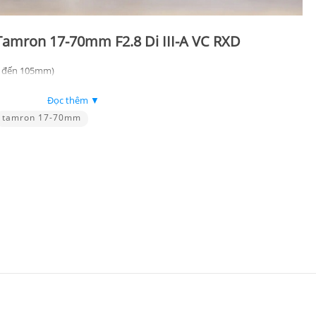
 Tamron 17-70mm F2.8 Di III-A VC RXD
5 đến 105mm)
Đọc thêm ▼
óm
tamron 17-70mm
g thông rộng)
(Rapid eXtra-silent Drive)
VC RXD – Đánh giá chi tiết
tình huống khác nhau