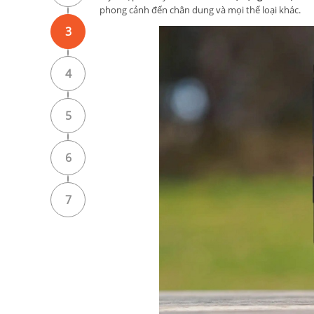
phong cảnh đến chân dung và mọi thể loại khác.
3
4
5
6
7