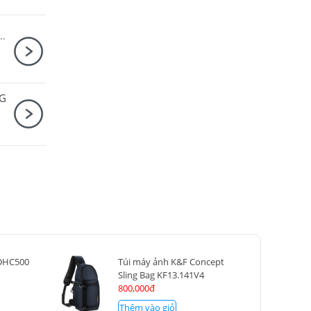
y + Canon RF-S 18-45mm F4.5-6.3 IS STM
5G
 DHC500
Túi máy ảnh K&F Concept
Sling Bag KF13.141V4
800,000đ
Thêm vào giỏ