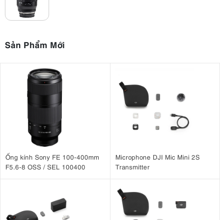
Sản Phẩm Mới
3.2. Khẩu độ f/2.8 – Sáng tạo không giới hạn
Điểm nổi bật nhất của Tamron 17-70mm F2.8 Di III-A VC RXD
khẩu độ f/2.8 cố định trên toàn dải zoom,
(Fujifilm X) chính là
mang
lại lợi thế rõ rệt trong cả chụp ảnh lẫn quay video. Nhờ khẩu độ lớn,
ống kính giúp cải thiện khả năng chụp thiếu sáng, giảm nhiễu và giữ
chi tiết tốt hơn trong điều kiện ánh sáng yếu. Đồng thời, hiệu ứng xóa
phông (bokeh) trở nên mịn màng, giúp chủ thể nổi bật hơn trong
Ống kính Sony FE 100-400mm
Microphone DJI Mic Mini 2S
khung hình. Đặc biệt, khi quay video, việc duy trì khẩu độ f/2.8
F5.6-8 OSS / SEL 100400
Transmitter
xuyên suốt giúp độ sáng không bị thay đổi khi zoom, mang lại hình
ảnh ổn định và chuyên nghiệp hơn.
3.3. Hiệu suất quang học được nâng cao
Tamron 17-70mm F2.8 Di III-A VC RXD for Fujifilm sở hữu thiết kế