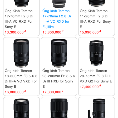
Ống Kính Tamron
Ống kính Tamron
Ống Kính Tamron
17-70mm F2.8 Di
17-70mm F2.8 Di
11-20mm F2.8 Di
III-A VC RXD For
III-A VC RXD for
III-A RXD For Sony
Sony E
Fujifilm
E
13,300,000
đ
15,800,000
đ
15,990,000
đ
Ống kính Tamron
Ống kính Tamron
Ống kính Tamron
18-300mm F3.5-6.3
28-200mm F2.8-5.6
28-75mm F2.8 Di III
Di III-A VC VXD For
Di III RXD for Sony
VXD G2 For Sony E
Sony E
E
17,490,000
đ
16,800,000
đ
17,300,000
đ