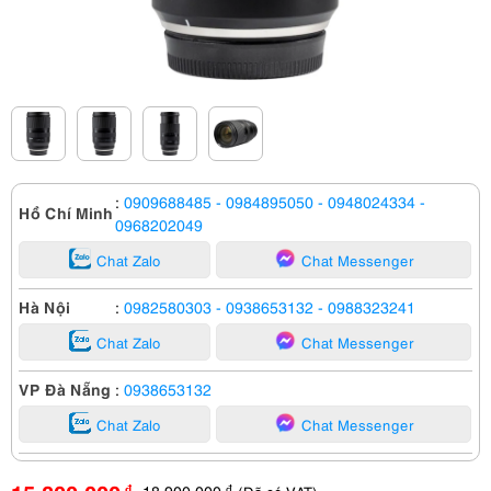
:
0909688485
- 0984895050
- 0948024334
-
Hồ Chí Minh
0968202049
Chat Zalo
Chat Messenger
Hà Nội
:
0982580303
- 0938653132
- 0988323241
Chat Zalo
Chat Messenger
VP Đà Nẵng
:
0938653132
Chat Zalo
Chat Messenger
18,900,000
đ
đ