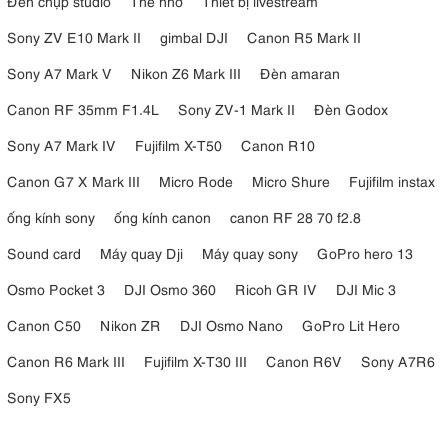
Đèn chụp studio
Thẻ nhớ
Thiết bị livestream
phủ một lớp flo
khả năng chống nước, dầu và bụi bẩn
, có
, giúp việc
vệ sinh dễ dàng và thuận tiện.
Sony ZV E10 Mark II
gimbal DJI
Canon R5 Mark II
4. Tamron 17-70mm F2.8 Di III-A VC RXD for
Sony A7 Mark V
Nikon Z6 Mark III
Đèn amaran
Fujifilm: Ưu và nhược điểm
Canon RF 35mm F1.4L
Sony ZV-1 Mark II
Đèn Godox
4.1. Ưu điểm
Sony A7 Mark IV
Fujifilm X-T50
Canon R10
Canon G7 X Mark III
Micro Rode
Micro Shure
Fujifilm instax
Dải tiêu cự linh hoạt (17–70mm)
Chống rung VC hiệu quả
ống kính sony
ống kính canon
canon RF 28 70 f2.8
Lấy nét RXD nhanh, êm
Chất lượng hình ảnh tốt
Sound card
Máy quay Dji
Máy quay sony
GoPro hero 13
Thiết kế bền bỉ, chống thời tiết
Osmo Pocket 3
DJI Osmo 360
Ricoh GR IV
DJI Mic 3
4.2. Nhược điểm
Canon C50
Nikon ZR
DJI Osmo Nano
GoPro Lit Hero
Không có vòng khẩu
Hơi nặng so với lens kit
Canon R6 Mark III
Fujifilm X-T30 III
Canon R6V
Sony A7R6
5. Các lĩnh vực ứng dụng của Tamron 17-
Sony FX5
70mm F2.8 Di III-A VC RXD for Fujifilm