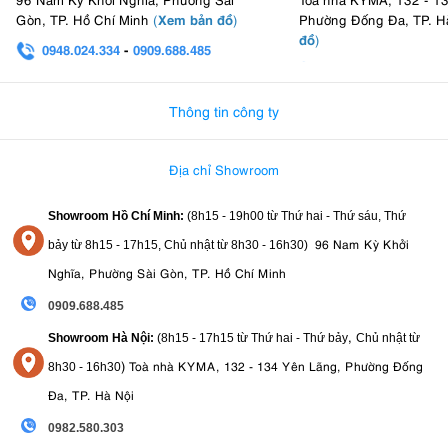
một ống kính hội tụ đầy đủ những yếu tố quan trọng mà người dùng
Xem bản đồ
Gòn, TP. Hồ Chí Minh
(
)
Phường Đống Đa, TP. H
dải tiêu cự linh hoạt, khẩu độ lớn f/2.8 và
Fujifilm X đang tìm kiếm:
đồ
)
0948.024.334
-
0909.688.485
chống rung hiệu quả
. Không chỉ đáp ứng tốt nhu cầu chụp ảnh đa
0982.580.303
-
0938
thể loại, ống kính còn là công cụ đáng tin cậy cho quay video và sáng
tạo nội dung. Dù vẫn có một vài điểm đánh đổi như kích thước hay
Thông tin công ty
thiếu vòng khẩu, nhưng xét trên tổng thể hiệu năng và giá trị mang
lại, đây vẫn là lựa chọn rất đáng cân nhắc cho bất kỳ ai đang tìm kiếm
đa dụng – mạnh mẽ – đáng tiền
một chiếc lens “
”.
Địa chỉ Showroom
Showroom Hồ Chí Minh:
(8h15 - 19h00 từ
Thứ hai - Thứ sáu, Thứ
96 Nam Kỳ Khởi
bảy từ
8h15 - 17h15,
Chủ nhật từ 8
h30 - 16h30
)
Nghĩa, Phường Sài Gòn, TP. Hồ Chí Minh
0909.688.485
,
Showroom Hà Nội:
(8h15 - 17h15 từ Thứ hai - Thứ bảy
Chủ nhật từ
)
Toà nhà KYMA, 132 - 134 Yên Lãng, Phường Đống
8
h30 - 16h30
Đa, TP. Hà Nội
0982.580.303