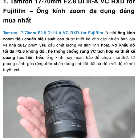
1. Tamron 17-70mm F2.8 Di III-A VC RXD for
Fujifilm – Ống kính zoom đa dụng đáng
mua nhất
Tamron 17-70mm F2.8 Di III-A VC RXD for Fujifilm
ống kính
là một
zoom tiêu chuẩn hiệu suất cao
được thiết kế cho các nhiếp ảnh gia
khẩu độ
và nhà quay phim yêu cầu chất lượng và tính linh hoạt. Với
tối đa F/2.8 không đổi, hệ thống chống rung VC tích hợp và thiết kế
quang học tiên tiến
, ống kính này hoàn hảo để chụp mọi thứ, từ
phong cảnh góc rộng đến chân dung chi tiết, tất cả đều với độ rõ nét
tuyệt vời.