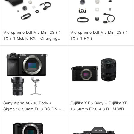
16 thấu kính chia thành 12 nhóm
quang học tiên tiến với
, trong đó
hai thấu kính GM (Glass Molded Aspherical) và một thấu
bao gồm
kính phi cầu lai (Hybrid Aspherical)
. Cấu trúc này giúp tối ưu hiệu
suất quang học bằng cách giảm thiểu méo hình, kiểm soát quang sai
và hạn chế viền tím, đồng thời cải thiện độ sắc nét và độ tương phản
Microphone DJI Mic Mini 2S ( 1
Microphone DJI Mic Mini 2S ( 1
trên toàn khung hình. Nhờ đó, ống kính mang lại chất lượng hình ảnh
TX + 1 Mobile RX + Charging
TX + 1 RX )
rõ nét, chi tiết và ổn định trong nhiều điều kiện chụp khác nhau.
Case )
Sony Alpha A6700 Body +
Fujifilm X-E5 Body + Fujifilm XF
Sigma 18-50mm F2.8 DC DN +
16-50mm F2.8-4.8 R LM WR
DJI RS 4 Mini