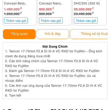
Concept Beta
Concept Nano
DHC350 (350 lít)
KF13.140
Dazzle ND2-400 (
1,490,000
đ
900,000
đ
26,000,000
đ
1-9 Stop ) 67mm
1,050,000
đ
800,000
đ
23,490,000
đ
KF01.2360
Thêm vào giỏ
Thêm vào giỏ
Thêm vào giỏ
Tổng quan
Hỏi & đáp
Thông số kỹ thuật
Nội Dung Chính
1.
Tamron 17-70mm F2.8 Di III-A VC RXD for Fujifilm – Ống kính
zoom đa dụng đáng mua nhất
2.
Các tính năng chính của Tamron 17-70mm F2.8 Di III-A VC
RXD for Fujifilm
3.
Đánh giá Tamron 17-70mm F2.8 Di III-A VC RXD for Fujifilm
4.
Tamron 17-70mm F2.8 Di III-A VC RXD for Fujifilm: Ưu và
nhược điểm
5.
Các lĩnh vực ứng dụng của Tamron 17-70mm F2.8 Di III-A VC
RXD for Fujifilm
6.
Tạm kết