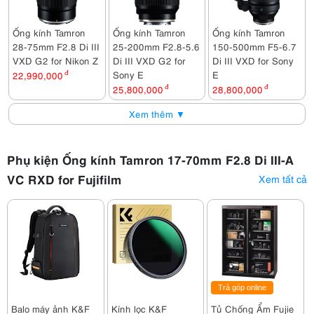
Ống kính Tamron
Ống kính Tamron
Ống kính Tamron
28-75mm F2.8 Di III
25-200mm F2.8-5.6
150-500mm F5-6.7
VXD G2 for Nikon Z
Di III VXD G2 for
Di III VXD for Sony
Sony E
E
22,990,000
đ
25,800,000
đ
28,800,000
đ
Xem thêm ▼
Phụ kiện Ống kính Tamron 17-70mm F2.8 Di III-A
VC RXD for Fujifilm
Xem tất cả
Trả góp online
Balo máy ảnh K&F
Kính lọc K&F
Tủ Chống Ẩm Fujie