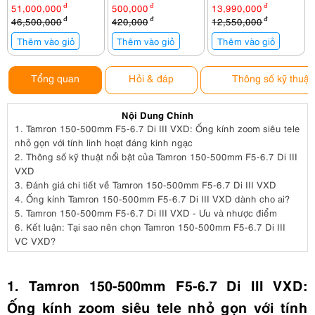
UV 82mm KF01.031
l
51,000,000
đ
500,000
đ
13,990,000
đ
46,500,000
đ
420,000
đ
12,550,000
đ
Thêm vào giỏ
Thêm vào giỏ
Thêm vào giỏ
Tổng quan
Hỏi & đáp
Thông số kỹ thuật
Nội Dung Chính
1.
Tamron 150-500mm F5-6.7 Di III VXD: Ống kính zoom siêu tele
nhỏ gọn với tính linh hoạt đáng kinh ngạc
2.
Thông số kỹ thuật nổi bật của Tamron 150-500mm F5-6.7 Di III
VXD
3.
Đánh giá chi tiết về Tamron 150-500mm F5-6.7 Di III VXD
4.
Ống kính Tamron 150-500mm F5-6.7 Di III VXD dành cho ai?
5.
Tamron 150-500mm F5-6.7 Di III VXD - Ưu và nhược điểm
6.
Kết luận: Tại sao nên chọn Tamron 150-500mm F5-6.7 Di III
VC VXD?
1. Tamron 150-500mm F5-6.7 Di III VXD:
Ống kính zoom siêu tele nhỏ gọn với tính