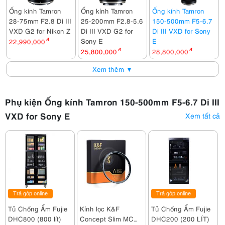
Ống kính Tamron
Ống kính Tamron
Ống kính Tamron
28-75mm F2.8 Di III
25-200mm F2.8-5.6
150-500mm F5-6.7
VXD G2 for Nikon Z
Di III VXD G2 for
Di III VXD for Sony
Sony E
E
22,990,000
đ
25,800,000
đ
28,800,000
đ
Xem thêm ▼
Phụ kiện Ống kính Tamron 150-500mm F5-6.7 Di III
VXD for Sony E
Xem tất cả
Trả góp online
Trả góp online
Tủ Chống Ẩm Fujie
Kính lọc K&F
Tủ Chống Ẩm Fujie
DHC800 (800 lít)
Concept Slim MC
DHC200 (200 LÍT)