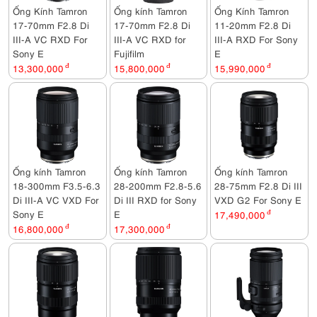
Ống Kính Tamron
Ống kính Tamron
Ống Kính Tamron
17-70mm F2.8 Di
17-70mm F2.8 Di
11-20mm F2.8 Di
III-A VC RXD For
III-A VC RXD for
III-A RXD For Sony
Sony E
Fujifilm
E
13,300,000
đ
15,800,000
đ
15,990,000
đ
Ống kính Tamron
Ống kính Tamron
Ống kính Tamron
18-300mm F3.5-6.3
28-200mm F2.8-5.6
28-75mm F2.8 Di III
Di III-A VC VXD For
Di III RXD for Sony
VXD G2 For Sony E
Sony E
E
17,490,000
đ
16,800,000
đ
17,300,000
đ