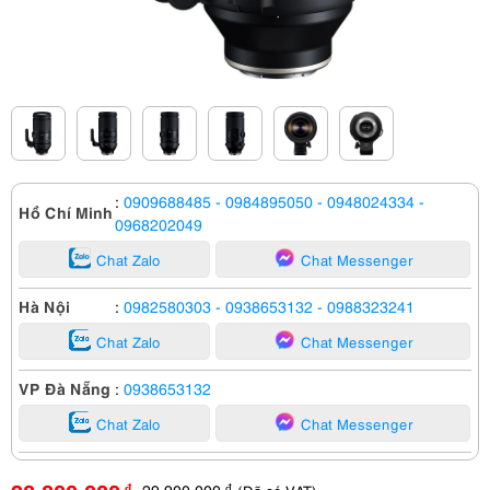
:
0909688485
- 0984895050
- 0948024334
-
Hồ Chí Minh
0968202049
Chat Zalo
Chat Messenger
Hà Nội
:
0982580303
- 0938653132
- 0988323241
Chat Zalo
Chat Messenger
VP Đà Nẵng
:
0938653132
Chat Zalo
Chat Messenger
29,900,000
đ
đ