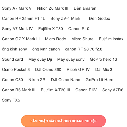
định trên chân máy và bao gồm các lỗ gắn dây đeo để tăng
Sony A7 Mark V
Nikon Z6 Mark III
Đèn amaran
thêm sự tiện lợi.
Công tắc lấy nét thủ công tuyến tính/phi tuyến tính
: Cung
Canon RF 35mm F1.4L
Sony ZV-1 Mark II
Đèn Godox
cấp khả năng phản hồi lấy nét tùy chỉnh để điều chỉnh chính
xác.
Sony A7 Mark IV
Fujifilm X-T50
Canon R10
Canon G7 X Mark III
Micro Rode
Micro Shure
Fujifilm instax
ống kính sony
ống kính canon
canon RF 28 70 f2.8
Sound card
Máy quay Dji
Máy quay sony
GoPro hero 13
Osmo Pocket 3
DJI Osmo 360
Ricoh GR IV
DJI Mic 3
Canon C50
Nikon ZR
DJI Osmo Nano
GoPro Lit Hero
Canon R6 Mark III
Fujifilm X-T30 III
Canon R6V
Sony A7R6
Sony FX5
3.8. Tamron 150-500mm F5-6.7 Di III VXD bền bỉ và sẵn