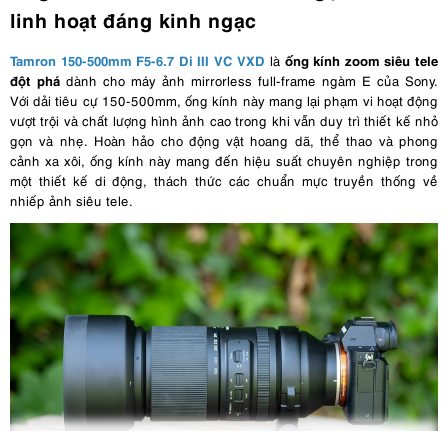
linh hoạt đáng kinh ngạc
Tamron 150-500mm F5-6.7 Di III VC VXD
ống kính zoom siêu tele
là
đột phá
dành cho máy ảnh mirrorless full-frame ngàm E của Sony.
Với dải tiêu cự 150-500mm, ống kính này mang lại phạm vi hoạt động
vượt trội và chất lượng hình ảnh cao trong khi vẫn duy trì thiết kế nhỏ
gọn và nhẹ. Hoàn hảo cho động vật hoang dã, thể thao và phong
cảnh xa xôi, ống kính này mang đến hiệu suất chuyên nghiệp trong
một thiết kế di động, thách thức các chuẩn mực truyền thống về
nhiếp ảnh siêu tele.