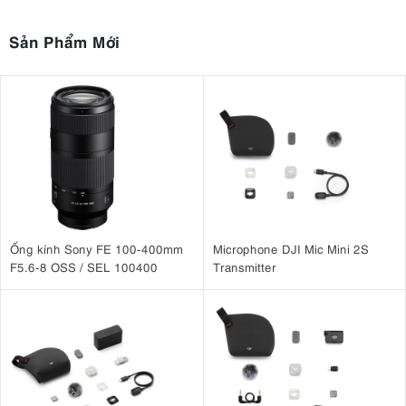
3.2. Chất lượng hình ảnh tuyệt vời
Sản Phẩm Mới
25 thấu kính chia thành 16 nhóm
Thiết kế quang học phức tạp với
.
Việc sử dụng hiệu quả các thấu kính đặc biệt giúp nâng cao chất
một thấu kính XLD (tán sắc cực thấp)
năm
lượng hình ảnh, bao gồm
,
thấu kính LD (tán sắc thấp)
hai thấu kính phi cầu lai (Hybrid
và
Aspherical)
. Sự kết hợp này giúp kiểm soát hoàn toàn quang sai, bao
gồm cả quang sai màu dọc trục. Thiết kế này cho phép người dùng
duy trì chất lượng hình ảnh cao trong khi vẫn tận dụng được lợi thế
của kích thước ống kính nhỏ gọn và di động.
Ống kính Sony FE 100-400mm
Microphone DJI Mic Mini 2S
F5.6-8 OSS / SEL 100400
Transmitter