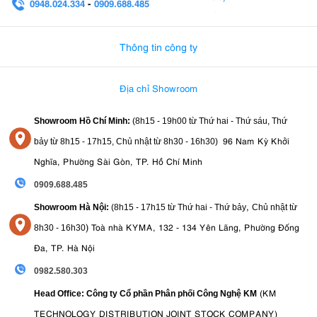
0948.024.334
-
0909.688.485
và ảnh macro.
0982.580.303
-
0938
Các nhiếp ảnh gia du lịch
đang tìm kiếm một lựa chọn ống
kính tele siêu nhẹ nhưng mạnh mẽ.
Thông tin công ty
5. Tamron 150-500mm F5-6.7 Di III VXD - Ưu
và nhược điểm
Địa chỉ Showroom
5.1. Ưu điểm:
Showroom Hồ Chí Minh:
(8h15 - 19h00 từ
Thứ hai - Thứ sáu, Thứ
96 Nam Kỳ Khởi
bảy từ
8h15 - 17h15,
Chủ nhật từ 8
h30 - 16h30
)
Dải tiêu cự ấn tượng (150-500mm)
Thiết kế nhỏ gọn và nhẹ cho ống kính tele
Nghĩa, Phường Sài Gòn, TP. Hồ Chí Minh
Hiệu suất quang học tuyệt vời với độ méo và quang sai tối
0909.688.485
thiểu
Ổn định hình ảnh VC cho ảnh chụp cực kỳ sắc nét
,
Showroom Hà Nội:
(8h15 - 17h15 từ Thứ hai - Thứ bảy
Chủ nhật từ
Tự động lấy nét VXD nhanh, im lặng và chính xác
)
Toà nhà KYMA, 132 - 134 Yên Lãng, Phường Đống
8
h30 - 16h30
Kết cấu chắc chắn, chống chịu được thời tiết
Đa, TP. Hà Nội
5.2. Nhược điểm:
0982.580.303
Tính năng tự động lấy nét đôi khi có thể gặp khó khăn trong
(KM
Head Office: Công ty Cổ phần Phân phối Công Nghệ KM
điều kiện ánh sáng cực yếu
Ống kính có thể hơi khó sử dụng vì nó quá dài
TECHNOLOGY DISTRIBUTION JOINT STOCK COMPANY)