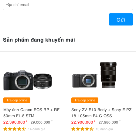
Gửi
Sản phẩm đang khuyến mãi
Trả góp online
Trả góp online
Máy ảnh Canon EOS RP + RF
Sony ZV-E10 Body + Sony E PZ
50mm F1.8 STM
18-105mm F4 G OSS
22,390,000
đ
22,900,000
đ
29,000,000
đ
27,980,000
đ
14 đánh giá
13 đánh giá