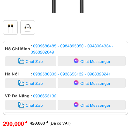
:
0909688485
- 0984895050
- 0948024334
-
Hồ Chí Minh
0968202049
Chat Zalo
Chat Messenger
Hà Nội
:
0982580303
- 0938653132
- 0988323241
Chat Zalo
Chat Messenger
VP Đà Nẵng
:
0938653132
Chat Zalo
Chat Messenger
290,000
420,000
(Đã có VAT)
đ
đ