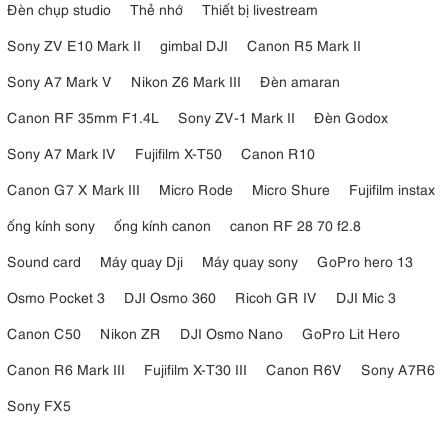
Đèn chụp studio
Thẻ nhớ
Thiết bị livestream
Sony ZV E10 Mark II
gimbal DJI
Canon R5 Mark II
Sony A7 Mark V
Nikon Z6 Mark III
Đèn amaran
Canon RF 35mm F1.4L
Sony ZV-1 Mark II
Đèn Godox
Sony A7 Mark IV
Fujifilm X-T50
Canon R10
Canon G7 X Mark III
Micro Rode
Micro Shure
Fujifilm instax
ống kính sony
ống kính canon
canon RF 28 70 f2.8
Sound card
Máy quay Dji
Máy quay sony
GoPro hero 13
Osmo Pocket 3
DJI Osmo 360
Ricoh GR IV
DJI Mic 3
Canon C50
Nikon ZR
DJI Osmo Nano
GoPro Lit Hero
Canon R6 Mark III
Fujifilm X-T30 III
Canon R6V
Sony A7R6
Sony FX5