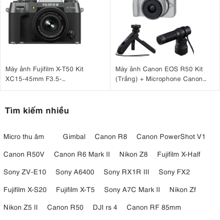
Máy ảnh Fujifilm X-T50 Kit
Máy ảnh Canon EOS R50 Kit
XC15-45mm F3.5-
(Trắng) + Microphone Canon
5.6 OIS PZ Xám
DM-E100 + Báng tay cầm Canon
HG-100TBR
Tìm kiếm nhiều
Micro thu âm
Gimbal
Canon R8
Canon PowerShot V1
Canon R50V
Canon R6 Mark II
Nikon Z8
Fujifilm X-Half
Sony ZV-E10
Sony A6400
Sony RX1R III
Sony FX2
Fujifilm X-S20
Fujifilm X-T5
Sony A7C Mark II
Nikon Zf
Nikon Z5 II
Canon R50
DJI rs 4
Canon RF 85mm