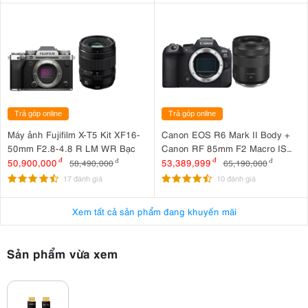
Trả góp online
Trả góp online
Máy ảnh Fujifilm X-T5 Kit XF16-
Canon EOS R6 Mark II Body +
50mm F2.8-4.8 R LM WR Bạc
Canon RF 85mm F2 Macro IS
STM
50,900,000
đ
53,389,999
đ
58,490,000
đ
65,190,000
đ
17 đánh giá
10 đánh giá
Xem tất cả sản phẩm đang khuyến mãi
Sản phẩm vừa xem