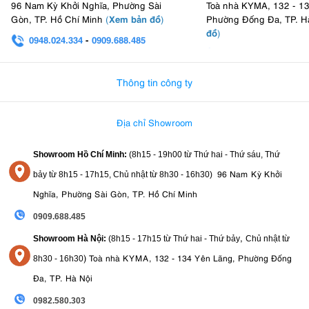
96 Nam Kỳ Khởi Nghĩa, Phường Sài
Toà nhà KYMA, 132 - 1
Xem bản đồ
Gòn, TP. Hồ Chí Minh
(
)
Phường Đống Đa, TP. H
đồ
)
0948.024.334
-
0909.688.485
0982.580.303
-
0938
Thông tin công ty
Địa chỉ Showroom
Showroom Hồ Chí Minh:
(8h15 - 19h00 từ
Thứ hai - Thứ sáu, Thứ
96 Nam Kỳ Khởi
bảy từ
8h15 - 17h15,
Chủ nhật từ 8
h30 - 16h30
)
Nghĩa, Phường Sài Gòn, TP. Hồ Chí Minh
0909.688.485
,
Showroom Hà Nội:
(8h15 - 17h15 từ Thứ hai - Thứ bảy
Chủ nhật từ
)
Toà nhà KYMA, 132 - 134 Yên Lãng, Phường Đống
8
h30 - 16h30
Đa, TP. Hà Nội
0982.580.303