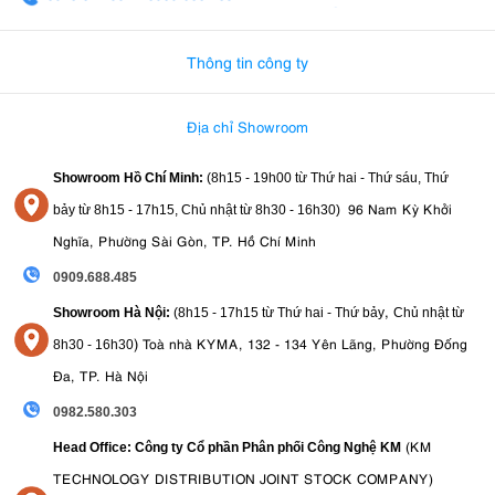
0982.580.303
-
0938
Thông tin công ty
Địa chỉ Showroom
Showroom Hồ Chí Minh:
(8h15 - 19h00 từ
Thứ hai - Thứ sáu, Thứ
96 Nam Kỳ Khởi
bảy từ
8h15 - 17h15,
Chủ nhật từ 8
h30 - 16h30
)
Nghĩa, Phường Sài Gòn, TP. Hồ Chí Minh
0909.688.485
,
Showroom Hà Nội:
(8h15 - 17h15 từ Thứ hai - Thứ bảy
Chủ nhật từ
)
Toà nhà KYMA, 132 - 134 Yên Lãng, Phường Đống
8
h30 - 16h30
Đa, TP. Hà Nội
0982.580.303
(KM
Head Office: Công ty Cổ phần Phân phối Công Nghệ KM
TECHNOLOGY DISTRIBUTION JOINT STOCK COMPANY)