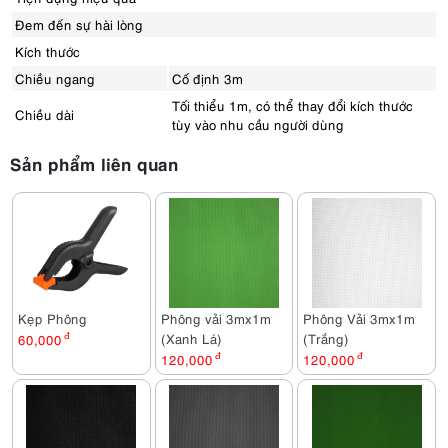
Đem đến sự hài lòng
Kích thước
Chiều ngang
Cố định 3m
Tối thiểu 1m, có thể thay đổi kích thước
Chiều dài
tùy vào nhu cầu người dùng
Sản phẩm liên quan
Kẹp Phông
Phông vải 3mx1m
Phông Vải 3mx1m
(Xanh Lá)
(Trắng)
60,000
đ
120,000
đ
120,000
đ