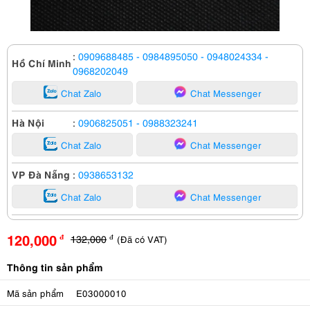
:
0909688485
- 0984895050
- 0948024334
-
Hồ Chí Minh
0968202049
Chat Zalo
Chat Messenger
Hà Nội
:
0906825051
- 0988323241
Chat Zalo
Chat Messenger
VP Đà Nẵng
:
0938653132
Chat Zalo
Chat Messenger
120,000
132,000
(Đã có VAT)
đ
đ
Thông tin sản phẩm
Mã sản phẩm
E03000010