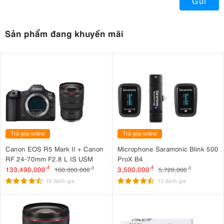
Gửi
Sản phẩm đang khuyến mãi
Trả góp online
Trả góp online
Canon EOS R5 Mark II + Canon
Microphone Saramonic Blink 500
RF 24-70mm F2.8 L IS USM
ProX B4
133,490,000
đ
3,500,000
đ
160,000,000
đ
5,720,000
đ
16 đánh giá
12 đánh giá