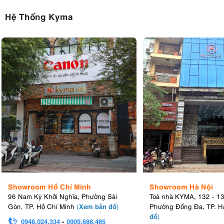
Hệ Thống Kyma
Showroom Hồ Chí Minh
Showroom Hà Nội
96 Nam Kỳ Khởi Nghĩa, Phường Sài
Toà nhà KYMA, 132 - 1
Xem bản đồ
Gòn, TP. Hồ Chí Minh
(
)
Phường Đống Đa, TP. H
đồ
)
0948.024.334
-
0909.688.485