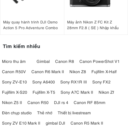
Máy quay hành trình DJI Osmo
Máy ảnh Nikon Z FC Kit Z
Action 5 Pro Adventure Combo
28mm F2.8 ( SE ) Nhập khẩu
Tìm kiếm nhiều
Micro thu âm
Gimbal
Canon R8
Canon PowerShot V1
Canon R50V
Canon R6 Mark II
Nikon Z8
Fujifilm X-Half
Sony ZV-E10
Sony A6400
Sony RX1R III
Sony FX2
Fujifilm X-S20
Fujifilm X-T5
Sony A7C Mark II
Nikon Zf
Nikon Z5 II
Canon R50
DJI rs 4
Canon RF 85mm
Đèn chụp studio
Thẻ nhớ
Thiết bị livestream
Sony ZV E10 Mark II
gimbal DJI
Canon R5 Mark II