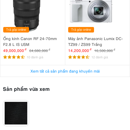
Trả góp online
Trả góp online
Ống kính Canon RF 24-70mm
Máy ảnh Panasonic Lumix DC-
F2.8 L IS USM
TZ99 / ZS99 Trắng
49,000,000
đ
14,200,000
đ
64,680,000
đ
16,500,000
đ
10 đánh giá
12 đánh giá
Xem tất cả sản phẩm đang khuyến mãi
Sản phẩm vừa xem