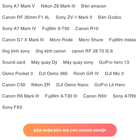
Sony A7 Mark V
Nikon Z6 Mark III
Đèn amaran
Canon RF 35mm F1.4L
Sony ZV-1 Mark II
Đèn Godox
Sony A7 Mark IV
Fujifilm X-T50
Canon R10
Canon G7 X Mark III
Micro Rode
Micro Shure
Fujifilm instax
ống kính sony
ống kính canon
canon RF 28 70 f2.8
Sound card
Máy quay Dji
Máy quay sony
GoPro hero 13
Osmo Pocket 3
DJI Osmo 360
Ricoh GR IV
DJI Mic 3
Canon C50
Nikon ZR
DJI Osmo Nano
GoPro Lit Hero
Canon R6 Mark III
Fujifilm X-T30 III
Canon R6V
Sony A7R6
Sony FX5