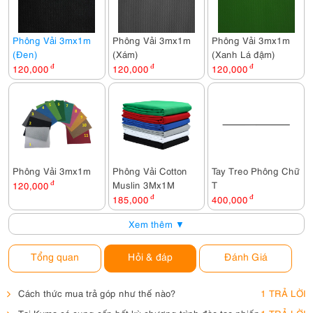
Phông Vải 3mx1m
Phông Vải 3mx1m
Phông Vải 3mx1m
(Đen)
(Xám)
(Xanh Lá đậm)
120,000
đ
120,000
đ
120,000
đ
Phông Vải 3mx1m
Phông Vải Cotton
Tay Treo Phông Chữ
Muslin 3Mx1M
T
120,000
đ
185,000
đ
400,000
đ
Xem thêm ▼
Tổng quan
Hỏi & đáp
Đánh Giá
Cách thức mua trả góp như thế nào?
1 TRẢ LỜI