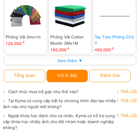
Phông Vải 3mx1m
Phông Vải Cotton
Tay Treo Phông Chữ
Muslin 3Mx1M
T
120,000
đ
185,000
đ
400,000
đ
Xem thêm ▼
Tổng quan
Hỏi & đáp
Đánh Giá
Cách thức mua trả góp như thế nào?
1 TRẢ LỜI
Tại Kyma có cung cấp bất kỳ chương trình đào tạo nhiếp
1 TRẢ LỜI
ảnh nào cho người mới không?
Ngoài khóa học dành cho cá nhân, Kyma có hỗ trợ cung
1 TRẢ LỜI
cấp khóa học nhiếp ảnh cho đội nhóm hoặc doanh nghiệp
không?