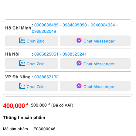
:
0909688485
- 0984895050
- 0948024334
-
Hồ Chí Minh
0968202049
Chat Zalo
Chat Messenger
Hà Nội
:
0906825051
- 0988323241
Chat Zalo
Chat Messenger
VP Đà Nẵng
:
0938653132
Chat Zalo
Chat Messenger
400,000
500,000
(Đã có VAT)
đ
đ
Thông tin sản phẩm
Mã sản phẩm
E03000046