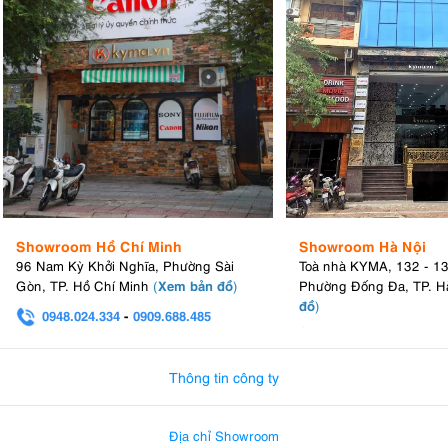
Showroom Hồ Chí Minh
Showroom Hà Nội
96 Nam Kỳ Khởi Nghĩa, Phường Sài
Toà nhà KYMA, 132 - 1
Xem bản đồ
Gòn, TP. Hồ Chí Minh
(
)
Phường Đống Đa, TP. H
đồ
)
0948.024.334
-
0909.688.485
0982.580.303
-
0938
Thông tin công ty
Địa chỉ Showroom