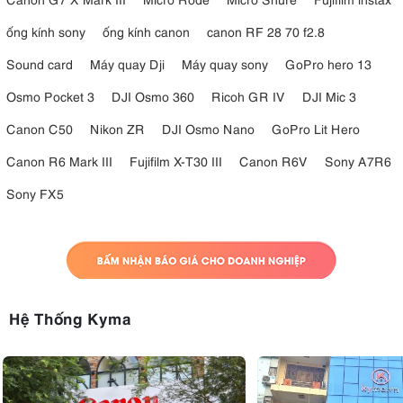
ống kính sony
ống kính canon
canon RF 28 70 f2.8
Sound card
Máy quay Dji
Máy quay sony
GoPro hero 13
Osmo Pocket 3
DJI Osmo 360
Ricoh GR IV
DJI Mic 3
Canon C50
Nikon ZR
DJI Osmo Nano
GoPro Lit Hero
Canon R6 Mark III
Fujifilm X-T30 III
Canon R6V
Sony A7R6
Sony FX5
Hệ Thống Kyma