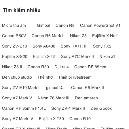
Tìm kiếm nhiều
Micro thu âm
Gimbal
Canon R8
Canon PowerShot V1
Canon R50V
Canon R6 Mark II
Nikon Z8
Fujifilm X-Half
Sony ZV-E10
Sony A6400
Sony RX1R III
Sony FX2
Fujifilm X-S20
Fujifilm X-T5
Sony A7C Mark II
Nikon Zf
Nikon Z5 II
Canon R50
DJI rs 4
Canon RF 85mm
Đèn chụp studio
Thẻ nhớ
Thiết bị livestream
Sony ZV E10 Mark II
gimbal DJI
Canon R5 Mark II
Sony A7 Mark V
Nikon Z6 Mark III
Đèn amaran
Canon RF 35mm F1.4L
Sony ZV-1 Mark II
Đèn Godox
Sony A7 Mark IV
Fujifilm X-T50
Canon R10
Canon G7 X Mark III
Micro Rode
Micro Shure
Fujifilm instax