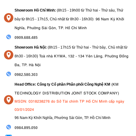
Showroom Hồ Chí Minh:
(8h15 - 19h00 từ
Thứ hai - Thứ sáu, Thứ
96 Nam Kỳ Khởi
bảy từ
8h15 - 17h15,
Chủ nhật từ 8
h30 - 16h30
)
Nghĩa, Phường Sài Gòn, TP. Hồ Chí Minh
0909.688.485
,
Showroom Hà Nội:
(8h15 - 17h15 từ Thứ hai - Thứ bảy
Chủ nhật từ
)
Toà nhà KYMA, 132 - 134 Yên Lãng, Phường Đống
8
h30 - 16h30
Đa, TP. Hà Nội
0982.580.303
(KM
Head Office: Công ty Cổ phần Phân phối Công Nghệ KM
TECHNOLOGY DISTRIBUTION JOINT STOCK COMPANY)
MSDN: 0318238276 do Sở Tài chính TP Hồ Chí Minh cấp ngày
03/01/2024
96 Nam Kỳ Khởi Nghĩa, Phường Sài Gòn, TP. Hồ Chí Minh
09
84.895.050