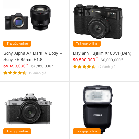
Trả góp online
Trả góp online
Sony Alpha A7 Mark IV Body +
Máy ảnh Fujifilm X100VI (Đen)
Sony FE 85mm F1.8
50,500,000
đ
60,000,000
đ
55,490,000
đ
67,980,000
đ
17 đánh giá
19 đánh giá
Trả góp online
Trả góp online