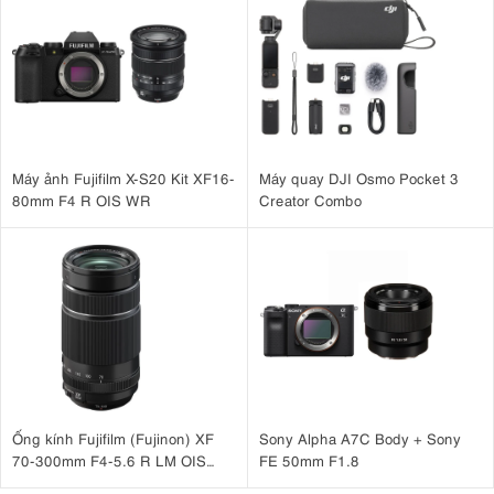
Máy ảnh Fujifilm X-S20 Kit XF16-
Máy quay DJI Osmo Pocket 3
80mm F4 R OIS WR
Creator Combo
Ống kính Fujifilm (Fujinon) XF
Sony Alpha A7C Body + Sony
70-300mm F4-5.6 R LM OIS
FE 50mm F1.8
WR