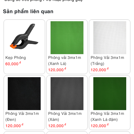
Sản phẩm liên quan
Kẹp Phông
Phông vải 3mx1m
Phông Vải 3mx1m
(Xanh Lá)
(Trắng)
60,000
đ
120,000
đ
120,000
đ
Phông Vải 3mx1m
Phông Vải 3mx1m
Phông Vải 3mx1m
(Đen)
(Xám)
(Xanh Lá đậm)
120,000
đ
120,000
đ
120,000
đ