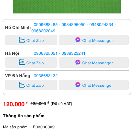
:
0909688485
- 0984895050
- 0948024334
-
Hồ Chí Minh
0968202049
Chat Zalo
Chat Messenger
Hà Nội
:
0906825051
- 0988323241
Chat Zalo
Chat Messenger
VP Đà Nẵng
:
0938653132
Chat Zalo
Chat Messenger
120,000
132,000
(Đã có VAT)
đ
đ
Thông tin sản phẩm
Mã sản phẩm
E03000009