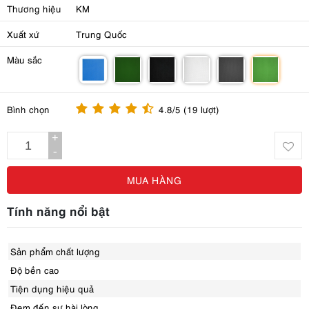
Thương hiệu
KM
Xuất xứ
Trung Quốc
Màu sắc
m
m
m
m
m
m
Bình chọn
4.8/5 (19 lượt)
+
-
MUA HÀNG
Tính năng nổi bật
Sản phẩm chất lượng
Độ bền cao
Tiện dụng hiệu quả
Đem đến sự hài lòng