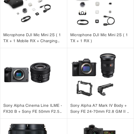
Microphone DJI Mic Mini 2S ( 1
Microphone DJI Mic Mini 2S ( 1
TX + 1 Mobile RX + Charging
TX + 1 RX )
Case )
Sony Alpha Cinema Line ILME -
Sony Alpha A7 Mark IV Body +
FX30 B + Sony FE 50mm F2.5
Sony FE 24-70mm F2.8 GM II +
G
SmallRig Cage 3667B +
SmallRig ARRI Locating Top
Handle 3765