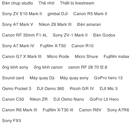
Đèn chụp studio
Thẻ nhớ
Thiết bị livestream
Sony ZV E10 Mark II
gimbal DJI
Canon R5 Mark II
Sony A7 Mark V
Nikon Z6 Mark III
Đèn amaran
Canon RF 35mm F1.4L
Sony ZV-1 Mark II
Đèn Godox
Sony A7 Mark IV
Fujifilm X-T50
Canon R10
Canon G7 X Mark III
Micro Rode
Micro Shure
Fujifilm instax
ống kính sony
ống kính canon
canon RF 28 70 f2.8
Sound card
Máy quay Dji
Máy quay sony
GoPro hero 13
Osmo Pocket 3
DJI Osmo 360
Ricoh GR IV
DJI Mic 3
Canon C50
Nikon ZR
DJI Osmo Nano
GoPro Lit Hero
Canon R6 Mark III
Fujifilm X-T30 III
Canon R6V
Sony A7R6
Sony FX5