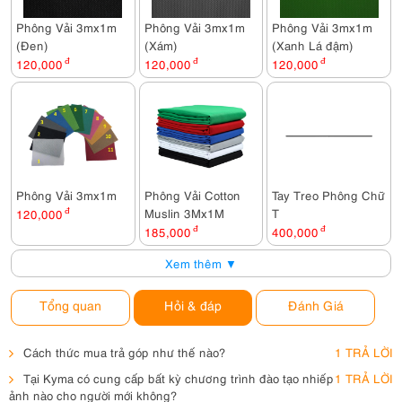
Phông Vải 3mx1m
Phông Vải 3mx1m
Phông Vải 3mx1m
(Đen)
(Xám)
(Xanh Lá đậm)
120,000
đ
120,000
đ
120,000
đ
Phông Vải 3mx1m
Phông Vải Cotton
Tay Treo Phông Chữ
Muslin 3Mx1M
T
120,000
đ
185,000
đ
400,000
đ
Xem thêm ▼
Tổng quan
Hỏi & đáp
Đánh Giá
Cách thức mua trả góp như thế nào?
1 TRẢ LỜI
Tại Kyma có cung cấp bất kỳ chương trình đào tạo nhiếp
1 TRẢ LỜI
ảnh nào cho người mới không?