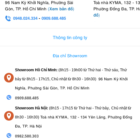
96 Nam Kỳ Khởi Nghĩa, Phường Sài
Toà nhà KYMA, 132 - 1
Xem bản đồ
Gòn, TP. Hồ Chí Minh
(
)
Phường Đống Đa, TP. H
đồ
)
0948.024.334
-
0909.688.485
0982.580.303
-
0938
Thông tin công ty
Địa chỉ Showroom
Showroom Hồ Chí Minh:
(8h15 - 19h00 từ
Thứ hai - Thứ sáu, Thứ
96 Nam Kỳ Khởi
bảy từ
8h15 - 17h15,
Chủ nhật từ 8
h30 - 16h30
)
Nghĩa, Phường Sài Gòn, TP. Hồ Chí Minh
0909.688.485
,
Showroom Hà Nội:
(8h15 - 17h15 từ Thứ hai - Thứ bảy
Chủ nhật từ
)
Toà nhà KYMA, 132 - 134 Yên Lãng, Phường Đống
8
h30 - 16h30
Đa, TP. Hà Nội
0982.580.303