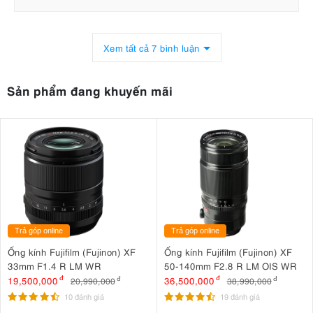
Xem tất cả 7 bình luận
Sản phẩm đang khuyến mãi
Trả góp online
Trả góp online
Ống kính Fujifilm (Fujinon) XF
Ống kính Fujifilm (Fujinon) XF
33mm F1.4 R LM WR
50-140mm F2.8 R LM OIS WR
19,500,000
đ
36,500,000
đ
20,990,000
đ
38,990,000
đ
10 đánh giá
19 đánh giá