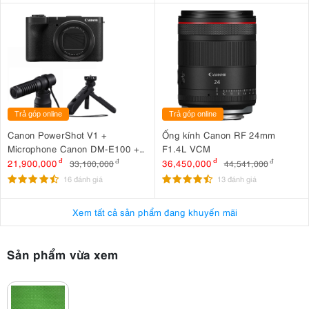
Trả góp online
Trả góp online
Canon PowerShot V1 +
Ống kính Canon RF 24mm
Microphone Canon DM-E100 +
F1.4L VCM
Báng tay cầm Canon HG-
21,900,000
đ
36,450,000
đ
33,100,000
đ
44,541,000
đ
100TBR
16 đánh giá
13 đánh giá
Xem tất cả sản phẩm đang khuyến mãi
Sản phẩm vừa xem