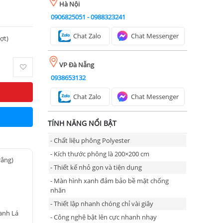
Hà Nội
0906825051
-
0988323241
Chat Zalo
Chat Messenger
ượt)
VP Đà Nẵng
0938653132
Chat Zalo
Chat Messenger
TÍNH NĂNG NỔI BẬT
- Chất liệu phông Polyester
- Kích thước phông là 200×200 cm
rắng)
- Thiết kế nhỏ gọn và tiện dụng
- Màn hình xanh đảm bảo bề mặt chống
nhăn
- Thiết lập nhanh chóng chỉ vài giây
anh Lá
- Công nghệ bật lên cực nhanh nhạy