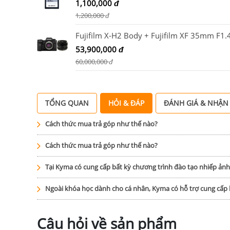
1,100,000
đ
1,200,000
đ
Fujifilm X-H2 Body + Fujifilm XF 35mm F1.
53,900,000
đ
60,000,000
đ
TỔNG QUAN
HỎI & ĐÁP
ĐÁNH GIÁ & NHẬN
Cách thức mua trả góp như thế nào?
Cách thức mua trả góp như thế nào?
Tại Kyma có cung cấp bất kỳ chương trình đào tạo nhiếp ản
Ngoài khóa học dành cho cá nhân, Kyma có hỗ trợ cung cấ
Câu hỏi về sản phẩm