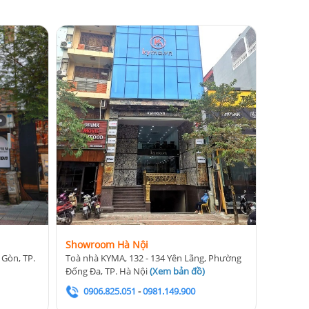
Showroom Hà Nội
 Gòn, TP.
Toà nhà KYMA, 132 - 134 Yên Lãng, Phường
Đống Đa, TP. Hà Nội
(
Xem bản đồ
)
0906.825.051
-
0981.149.900