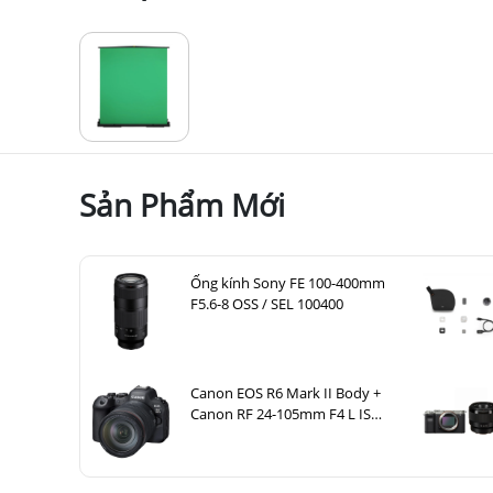
Sản Phẩm Mới
Ống kính Sony FE 100-400mm
F5.6-8 OSS / SEL 100400
Canon EOS R6 Mark II Body +
Canon RF 24-105mm F4 L IS
USM