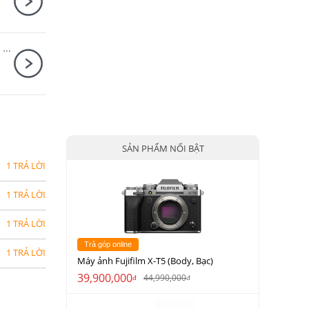
Ống kính Canon RF-S 18-150mm F3.5-6.3 IS STM
SẢN PHẨM NỔI BẬT
1 TRẢ LỜI
1 TRẢ LỜI
1 TRẢ LỜI
Trả góp online
1 TRẢ LỜI
Máy ảnh Fujifilm X-T5 (Body, Bạc)
39,900,000
44,990,000
đ
đ