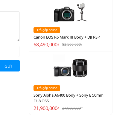
Trả góp online
Canon EOS R6 Mark III Body + DJI RS 4
68,490,000
82,500,000
đ
đ
GỬI
Trả góp online
Sony Alpha A6400 Body + Sony E 50mm
F1.8 OSS
21,900,000
27,980,000
đ
đ