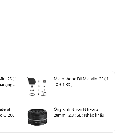
ini 2S ( 1
Microphone DJI Mic Mini 2S ( 1
harging
TX + 1 RX )
ateral
Ống kính Nikon Nikkor Z
od CT200
28mm F2.8 ( SE ) Nhập khẩu