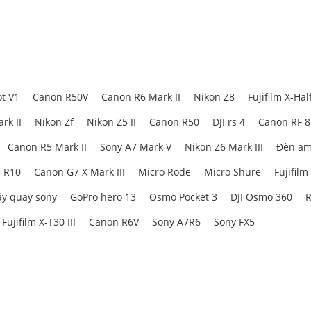
t V1
Canon R50V
Canon R6 Mark II
Nikon Z8
Fujifilm X-Hal
rk II
Nikon Zf
Nikon Z5 II
Canon R50
DJI rs 4
Canon RF 
Canon R5 Mark II
Sony A7 Mark V
Nikon Z6 Mark III
Đèn am
 R10
Canon G7 X Mark III
Micro Rode
Micro Shure
Fujifilm
y quay sony
GoPro hero 13
Osmo Pocket 3
DJI Osmo 360
R
Fujifilm X-T30 III
Canon R6V
Sony A7R6
Sony FX5