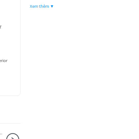
Xem thêm ▼
T
rior
r Combo + Thẻ nhớ MicroSDXC Sandisk Extreme Pro 256GB 200MB/140MB/s