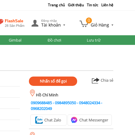
Trang chủ
Giới thiệu
Tin tức
Liên hệ
0
FlashSale
Đăng nhập
Tài khoản
Giỏ Hàng
28 Sản Phẩm
Gimbal
Đồ chơi
Lưu trữ
Chia sẻ
Nhấn số để gọi
Hồ Chí Minh
0909688485
-
0984895050
-
0948024334
-
0968202049
Chat Zalo
Chat Messenger