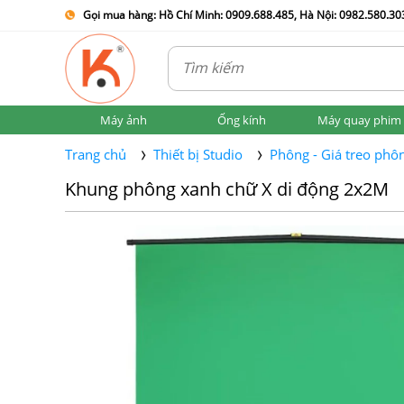
Gọi mua hàng: Hồ Chí Minh: 0909.688.485, Hà Nội: 0982.580.303
Máy ảnh
Ống kính
Máy quay phim
Trang chủ
Thiết bị Studio
Phông - Giá treo phô
Khung phông xanh chữ X di động 2x2M