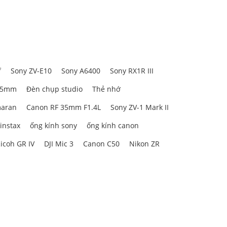
f
Sony ZV-E10
Sony A6400
Sony RX1R III
85mm
Đèn chụp studio
Thẻ nhớ
aran
Canon RF 35mm F1.4L
Sony ZV-1 Mark II
 instax
ống kính sony
ống kính canon
icoh GR IV
DJI Mic 3
Canon C50
Nikon ZR