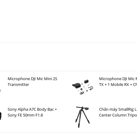
Microphone DJI Mic Mini 2S
Microphone DJI Mic M
Transmitter
TX + 1 Mobile RX + C
Case )
Sony Alpha A7C Body Bạc +
Chân máy SmallRig L
Sony FE 50mm F1.8
Center Column Trip
4288