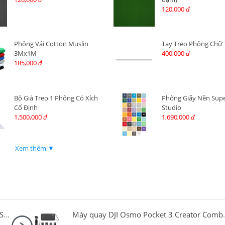
120,000
đ
Phông Vải Cotton Muslin
Tay Treo Phông Chữ 
3Mx1M
400,000
đ
185,000
đ
Bộ Giá Treo 1 Phông Có Xích
Phông Giấy Nền Supe
Cố Định
Studio
1,500,000
1,690,000
đ
đ
Xem thêm ▼
Thẻ nhớ SDXC Sony 64GB 270Mb/45Mb/s (SF-E64A//T)
Máy quay DJI Osmo Pocket 3 Creato