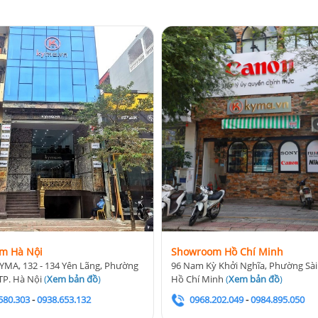
m Hà Nội
Showroom Hồ Chí Minh
YMA, 132 - 134 Yên Lãng, Phường
96 Nam Kỳ Khởi Nghĩa, Phường Sài
TP. Hà Nội
(
Xem bản đồ
)
Hồ Chí Minh
(
Xem bản đồ
)
580.303
-
0938.653.132
0968.202.049
-
0984.895.050