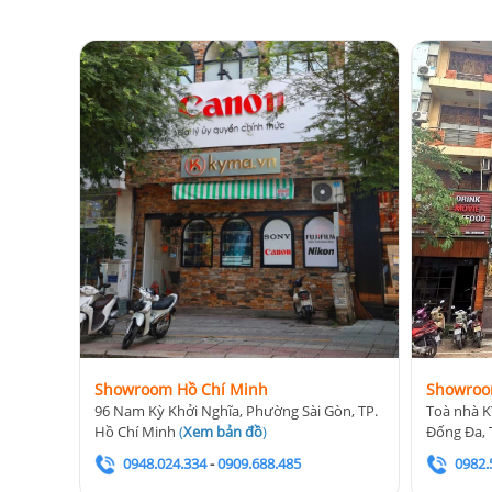
Showroom Hồ Chí Minh
Showroo
96 Nam Kỳ Khởi Nghĩa, Phường Sài Gòn, TP.
Toà nhà K
Hồ Chí Minh
(
Xem bản đồ
)
Đống Đa, 
0948.024.334
-
0909.688.485
0982.