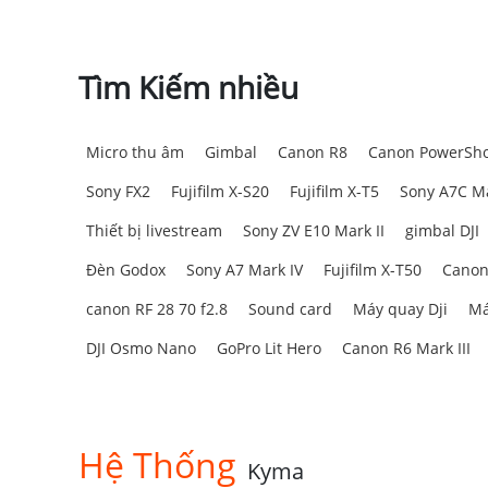
Tìm Kiếm nhiều
Micro thu âm
Gimbal
Canon R8
Canon PowerSho
Sony FX2
Fujifilm X-S20
Fujifilm X-T5
Sony A7C Ma
Thiết bị livestream
Sony ZV E10 Mark II
gimbal DJI
Đèn Godox
Sony A7 Mark IV
Fujifilm X-T50
Canon
canon RF 28 70 f2.8
Sound card
Máy quay Dji
Má
DJI Osmo Nano
GoPro Lit Hero
Canon R6 Mark III
Hệ Thống
Kyma