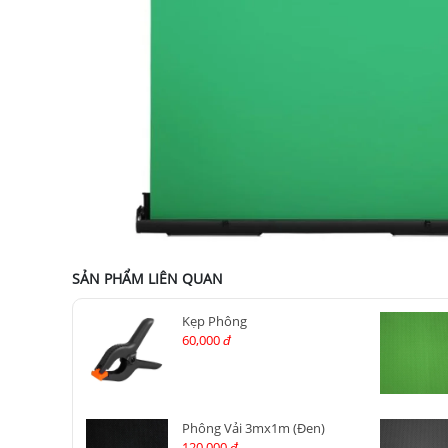
SẢN PHẨM LIÊN QUAN
Kẹp Phông
60,000
đ
Phông Vải 3mx1m (Đen)
120,000
đ