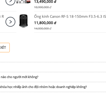
13,490,000
đ
18,990,000
đ
4 R
11,800,000
đ
14,000,000
đ
 XÉT
h nào cho người mới không?
p khóa học nhiếp ảnh cho đội nhóm hoặc doanh nghiệp không?