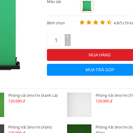
Màu sắc
m
Bình chọn
4.8/5 (19 l
+
-
MUA HÀNG
MUA TRẢ GÓP
Phông vải 3mx1m (Xanh Lá)
Phông Vải 3mx1m (T
120,000
120,000
đ
đ
Phông Vải 3mx1m (Xám)
Phông Vải 3mx1m (X
120,000
đậm)
đ