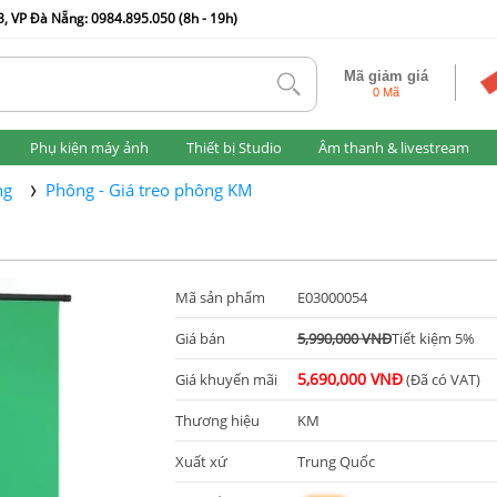
, VP Đà Nẵng: 0984.895.050 (8h - 19h)
Mã giảm giá
tlk
0 Mã
Phụ kiện máy ảnh
Thiết bị Studio
Âm thanh & livestream
ng
Phông - Giá treo phông KM
Mã sản phẩm
E03000054
Giá bán
5,990,000 VNĐ
Tiết kiệm 5%
5,690,000 VNĐ
Giá khuyến mãi
(Đã có VAT)
Thương hiệu
KM
Xuất xứ
Trung Quốc