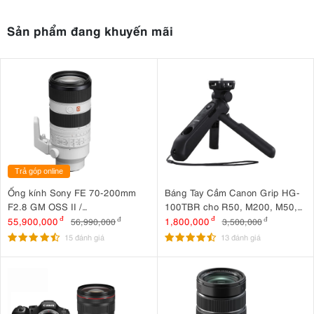
Sản phẩm đang khuyến mãi
Trả góp online
Ống kính Sony FE 70-200mm
Báng Tay Cầm Canon Grip HG-
F2.8 GM OSS II /
100TBR cho R50, M200, M50,
SEL70200GM2
G7 X Mark III, G5 X Mark II
55,900,000
đ
1,800,000
đ
56,990,000
đ
3,500,000
đ
15 đánh giá
13 đánh giá