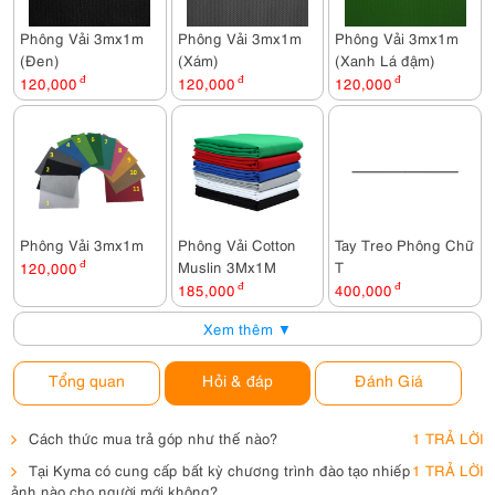
Phông Vải 3mx1m
Phông Vải 3mx1m
Phông Vải 3mx1m
(Đen)
(Xám)
(Xanh Lá đậm)
120,000
đ
120,000
đ
120,000
đ
Phông Vải 3mx1m
Phông Vải Cotton
Tay Treo Phông Chữ
Muslin 3Mx1M
T
120,000
đ
185,000
đ
400,000
đ
Xem thêm ▼
Tổng quan
Hỏi & đáp
Đánh Giá
Cách thức mua trả góp như thế nào?
1 TRẢ LỜI
Tại Kyma có cung cấp bất kỳ chương trình đào tạo nhiếp
1 TRẢ LỜI
ảnh nào cho người mới không?