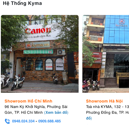
Hệ Thống Kyma
Showroom Hồ Chí Minh
Showroom Hà Nội
96 Nam Kỳ Khởi Nghĩa, Phường Sài
Toà nhà KYMA, 132 - 1
Xem bản đồ
Gòn, TP. Hồ Chí Minh
(
)
Phường Đống Đa, TP. H
đồ
)
0948.024.334
-
0909.688.485
0982.580.303
-
0938