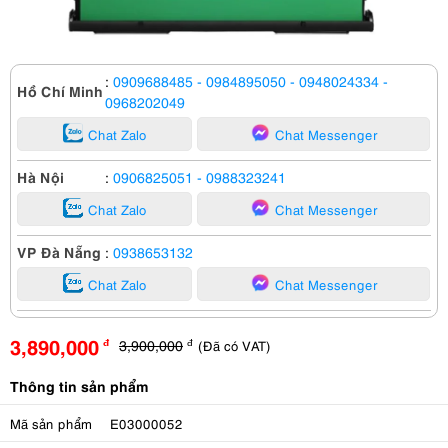
:
0909688485
- 0984895050
- 0948024334
-
Hồ Chí Minh
0968202049
Chat Zalo
Chat Messenger
Hà Nội
:
0906825051
- 0988323241
Chat Zalo
Chat Messenger
VP Đà Nẵng
:
0938653132
Chat Zalo
Chat Messenger
3,890,000
3,900,000
(Đã có VAT)
đ
đ
Thông tin sản phẩm
Mã sản phẩm
E03000052