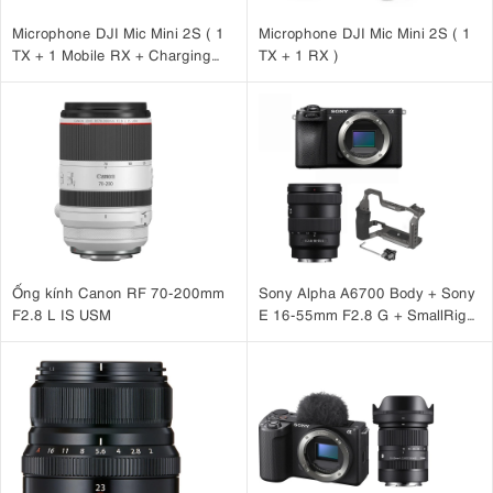
Microphone DJI Mic Mini 2S ( 1
Microphone DJI Mic Mini 2S ( 1
TX + 1 Mobile RX + Charging
TX + 1 RX )
Case )
Ống kính Canon RF 70-200mm
Sony Alpha A6700 Body + Sony
F2.8 L IS USM
E 16-55mm F2.8 G + SmallRig
Hawk Lock Cage Kit for Sony
A6700 5060