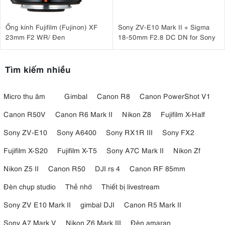
Ống kính Fujifilm (Fujinon) XF
Sony ZV-E10 Mark II + Sigma
23mm F2 WR/ Đen
18-50mm F2.8 DC DN for Sony
Tìm kiếm nhiều
Micro thu âm
Gimbal
Canon R8
Canon PowerShot V1
Canon R50V
Canon R6 Mark II
Nikon Z8
Fujifilm X-Half
Sony ZV-E10
Sony A6400
Sony RX1R III
Sony FX2
Fujifilm X-S20
Fujifilm X-T5
Sony A7C Mark II
Nikon Zf
Nikon Z5 II
Canon R50
DJI rs 4
Canon RF 85mm
Đèn chụp studio
Thẻ nhớ
Thiết bị livestream
Sony ZV E10 Mark II
gimbal DJI
Canon R5 Mark II
Sony A7 Mark V
Nikon Z6 Mark III
Đèn amaran