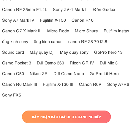
Canon RF 35mm F1.4L
Sony ZV-1 Mark II
Đèn Godox
Sony A7 Mark IV
Fujifilm X-T50
Canon R10
Canon G7 X Mark III
Micro Rode
Micro Shure
Fujifilm instax
ống kính sony
ống kính canon
canon RF 28 70 f2.8
Sound card
Máy quay Dji
Máy quay sony
GoPro hero 13
Osmo Pocket 3
DJI Osmo 360
Ricoh GR IV
DJI Mic 3
Canon C50
Nikon ZR
DJI Osmo Nano
GoPro Lit Hero
Canon R6 Mark III
Fujifilm X-T30 III
Canon R6V
Sony A7R6
Sony FX5