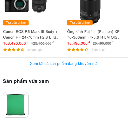
Trả góp online
Trả góp online
Canon EOS R6 Mark III Body +
Ống kính Fujifilm (Fujinon) XF
Canon RF 24-70mm F2.8 L IS
70-300mm F4-5.6 R LM OIS
USM
WR
108,490,000
đ
18,490,000
đ
125,100,000
đ
20,490,000
đ
19 đánh giá
16 đánh giá
Xem tất cả sản phẩm đang khuyến mãi
Sản phẩm vừa xem