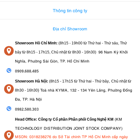
Thông tin công ty
Địa chỉ Showroom
Showroom Hồ Chí Minh:
(8h15 - 19h00 từ
Thứ hai - Thứ sáu, Thứ
96 Nam Kỳ Khởi
bảy từ
8h15 - 17h15,
Chủ nhật từ 8
h30 - 16h30
)
Nghĩa, Phường Sài Gòn, TP. Hồ Chí Minh
0909.688.485
,
Showroom Hà Nội:
(8h15 - 17h15 từ Thứ hai - Thứ bảy
Chủ nhật từ
)
Toà nhà KYMA, 132 - 134 Yên Lãng, Phường Đống
8
h30 - 16h30
Đa, TP. Hà Nội
0982.580.303
(KM
Head Office: Công ty Cổ phần Phân phối Công Nghệ KM
TECHNOLOGY DISTRIBUTION JOINT STOCK COMPANY)
MSDN: 0318238276 do Sở Tài chính TP Hồ Chí Minh cấp ngày