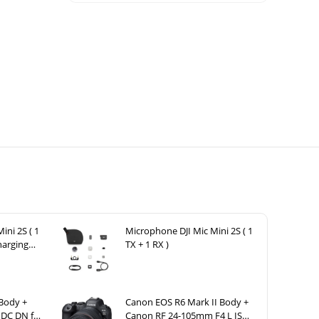
ini 2S ( 1
Microphone DJI Mic Mini 2S ( 1
harging
TX + 1 RX )
 Body +
Canon EOS R6 Mark II Body +
 DC DN for
Canon RF 24-105mm F4 L IS