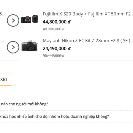
Máy ảnh Fujifilm X-M5 Kit XC 15-45mm F3.5-5.6 OIS PZ Bạc
Fujifilm X-
44,800,000
đ
48,000,000
đ
Canon EOS R6 Mark III Body + Canon RF 24-105mm F4-7.1 IS STM
Máy ảnh Nikon Z FC Kit Z 
24,490,000
đ
30,112,000
đ
 XÉT
h nào cho người mới không?
p khóa học nhiếp ảnh cho đội nhóm hoặc doanh nghiệp không?