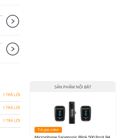
S20 Body + Fujifilm XF 50mm F2 R WR
28mm F2.8 ( SE ) Nhập khẩu
SẢN PHẨM NỔI BẬT
1 TRẢ LỜI
1 TRẢ LỜI
1 TRẢ LỜI
Trả góp online
Microphone Saramonic Blink 500 ProX B4