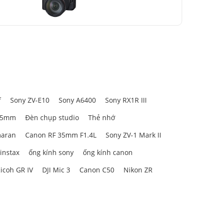
 for Sony
USM
f
Sony ZV-E10
Sony A6400
Sony RX1R III
85mm
Đèn chụp studio
Thẻ nhớ
aran
Canon RF 35mm F1.4L
Sony ZV-1 Mark II
 instax
ống kính sony
ống kính canon
icoh GR IV
DJI Mic 3
Canon C50
Nikon ZR