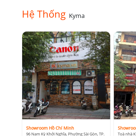
Hệ Thống
Kyma
Showroom Hồ Chí Minh
Showroo
96 Nam Kỳ Khởi Nghĩa, Phường Sài Gòn, TP.
Toà nhà K