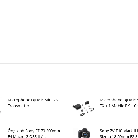
Microphone DJI Mic Mini 2S
Microphone DJI Mic M
Transmitter
TX + 1 Mobile RX + C
Case )
Ống kính Sony FE 70-200mm
Sony ZV-E10 Mark II
F4 Macro G OSS II /
Sigma 18-50mm F2.8