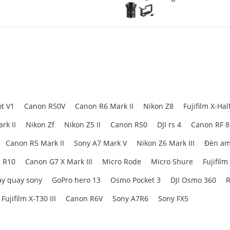
SEL70200G2
Sony + SmallRig Cage
ZV-E10 II 4867
t V1
Canon R50V
Canon R6 Mark II
Nikon Z8
Fujifilm X-Hal
rk II
Nikon Zf
Nikon Z5 II
Canon R50
DJI rs 4
Canon RF 
Canon R5 Mark II
Sony A7 Mark V
Nikon Z6 Mark III
Đèn am
 R10
Canon G7 X Mark III
Micro Rode
Micro Shure
Fujifilm
y quay sony
GoPro hero 13
Osmo Pocket 3
DJI Osmo 360
R
Fujifilm X-T30 III
Canon R6V
Sony A7R6
Sony FX5