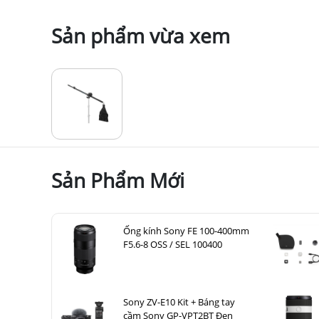
Sản phẩm vừa xem
Sản Phẩm Mới
Ống kính Sony FE 100-400mm
F5.6-8 OSS / SEL 100400
Sony ZV-E10 Kit + Báng tay
cầm Sony GP-VPT2BT Đen