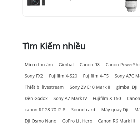
Tìm Kiếm nhiều
Micro thu âm
Gimbal
Canon R8
Canon PowerSho
Sony FX2
Fujifilm X-S20
Fujifilm X-T5
Sony A7C Ma
Thiết bị livestream
Sony ZV E10 Mark II
gimbal DJI
Đèn Godox
Sony A7 Mark IV
Fujifilm X-T50
Canon
canon RF 28 70 f2.8
Sound card
Máy quay Dji
Má
DJI Osmo Nano
GoPro Lit Hero
Canon R6 Mark III