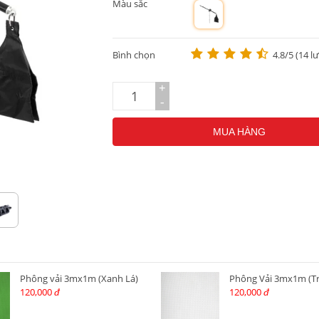
Màu sắc
m
Bình chọn
4.8/5 (14 l
+
-
MUA HÀNG
Phông vải 3mx1m (Xanh Lá)
Phông Vải 3mx1m (T
120,000
120,000
đ
đ