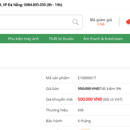
, VP Đà Nẵng: 0984.895.050 (8h - 19h)
Mã giảm giá
tlk
0 Mã
Phụ kiện máy ảnh
Thiết bị Studio
Âm thanh & livestream
Mã sản phẩm
E10000017
Giá bán
550,000 VNĐ
Tiết kiệm 9%
500,000 VNĐ
Giá khuyến mãi
(Đã có VAT)
Thương hiệu
KM
Bảo hành
6 tháng