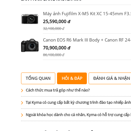
25,590,000
đ
32,100,000
đ
70,900,000
đ
86,100,000
đ
TỔNG QUAN
HỎI & ĐÁP
ĐÁNH GIÁ & NHẬN
Cách thức mua trả góp như thế nào?
Tại Kyma có cung cấp bất kỳ chương trình đào tạo nhiếp ản
Ngoài khóa học dành cho cá nhân, Kyma có hỗ trợ cung cấ