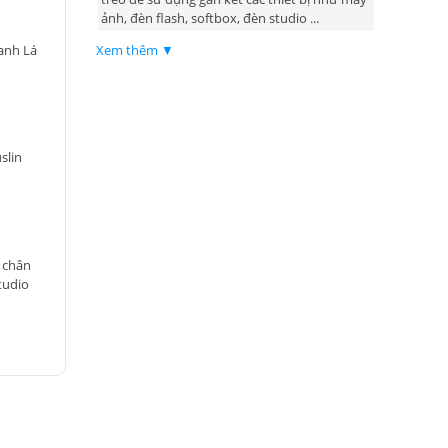
ảnh, đèn flash, softbox, đèn studio ...
Xem thêm ▼
anh Lá
slin
o chân
tudio