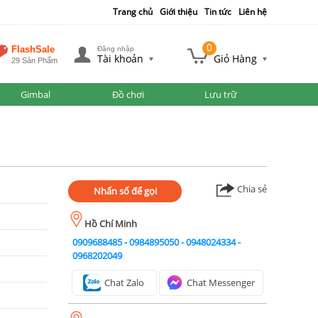
Trang chủ
Giới thiệu
Tin tức
Liên hệ
0
FlashSale
Đăng nhập
Tài khoản
Giỏ Hàng
29 Sản Phẩm
Gimbal
Đồ chơi
Lưu trữ
Chia sẻ
Nhấn số để gọi
Hồ Chí Minh
0909688485
-
0984895050
-
0948024334
-
0968202049
Chat Zalo
Chat Messenger