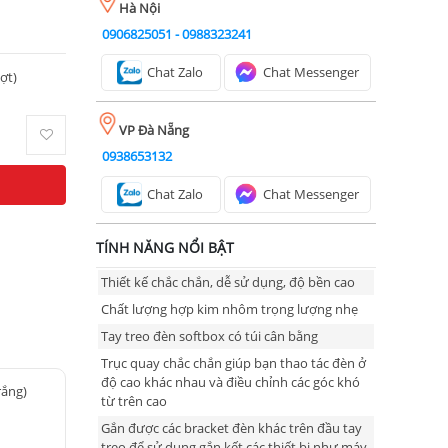
Hà Nội
0906825051
-
0988323241
Chat Zalo
Chat Messenger
ượt)
VP Đà Nẵng
0938653132
Chat Zalo
Chat Messenger
TÍNH NĂNG NỔI BẬT
Thiết kế chắc chắn, dễ sử dụng, độ bền cao
Chất lượng hợp kim nhôm trọng lượng nhẹ
Tay treo đèn softbox có túi cân bằng
Trục quay chắc chắn giúp bạn thao tác đèn ở
độ cao khác nhau và điều chỉnh các góc khó
rắng)
từ trên cao
Gắn được các bracket đèn khác trên đầu tay
treo để sử dụng gắn kết các thiết bị như máy