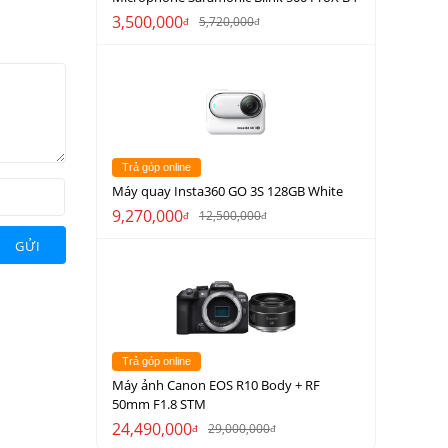
3,500,000
5,720,000
đ
đ
Trả góp online
Máy quay Insta360 GO 3S 128GB White
9,270,000
12,500,000
đ
đ
GỬI
Trả góp online
Máy ảnh Canon EOS R10 Body + RF
50mm F1.8 STM
24,490,000
29,000,000
đ
đ