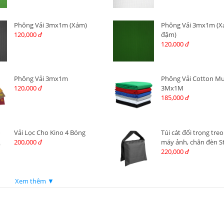
Phông Vải 3mx1m (Xám)
Phông Vải 3mx1m (X
120,000
đậm)
đ
120,000
đ
Phông Vải 3mx1m
Phông Vải Cotton Mu
120,000
3Mx1M
đ
185,000
đ
Vải Lọc Cho Kino 4 Bóng
Túi cát đối trọng tre
200,000
máy ảnh, chân đèn S
đ
220,000
đ
Xem thêm ▼