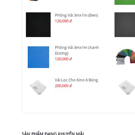
Phông Vải 3mx1m (Đen)
120,000
đ
Phông Vải 3mx1m (Xanh
Dương)
120,000
đ
Vải Lọc Cho Kino 6 Bóng
200,000
đ
SẢN PHẨM ĐANG KHUYẾN MÃI