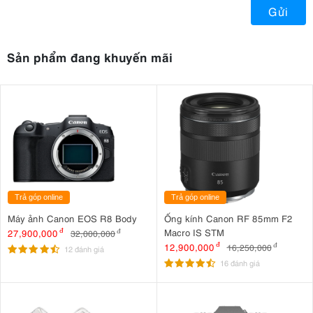
Gửi
Sản phẩm đang khuyến mãi
Trả góp online
Trả góp online
Máy ảnh Canon EOS R8 Body
Ống kính Canon RF 85mm F2
Macro IS STM
27,900,000
đ
32,000,000
đ
12,900,000
đ
16,250,000
đ
12 đánh giá
16 đánh giá