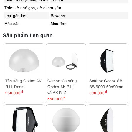
Thiết kế nhỏ gọn, dễ di chuyển
Loại gắn kết
Bowens
Màu sắc
Màu đen
Sản phẩm liên quan
Tản sáng Godox AK-
Combo tản sáng
Softbox Godox SB-
R11 Doom
Godox AK-R11
BW6090 60x90cm
và AK-R12
250,000
đ
590,000
đ
550,000
đ