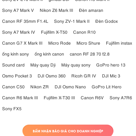
Sony A7 Mark V
Nikon Z6 Mark III
Đèn amaran
Canon RF 35mm F1.4L
Sony ZV-1 Mark II
Đèn Godox
Sony A7 Mark IV
Fujifilm X-T50
Canon R10
Canon G7 X Mark III
Micro Rode
Micro Shure
Fujifilm instax
ống kính sony
ống kính canon
canon RF 28 70 f2.8
Sound card
Máy quay Dji
Máy quay sony
GoPro hero 13
Osmo Pocket 3
DJI Osmo 360
Ricoh GR IV
DJI Mic 3
Canon C50
Nikon ZR
DJI Osmo Nano
GoPro Lit Hero
Canon R6 Mark III
Fujifilm X-T30 III
Canon R6V
Sony A7R6
Sony FX5