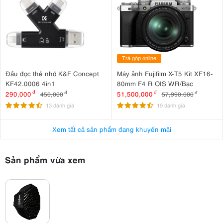
Trả góp online
Đầu đọc thẻ nhớ K&F Concept
Máy ảnh Fujifilm X-T5 Kit XF16-
KF42.0006 4in1
80mm F4 R OIS WR/Bạc
290,000
đ
51,500,000
đ
450,000
đ
57,990,000
đ
13 đánh giá
19 đánh giá
Xem tất cả sản phẩm đang khuyến mãi
Sản phẩm vừa xem