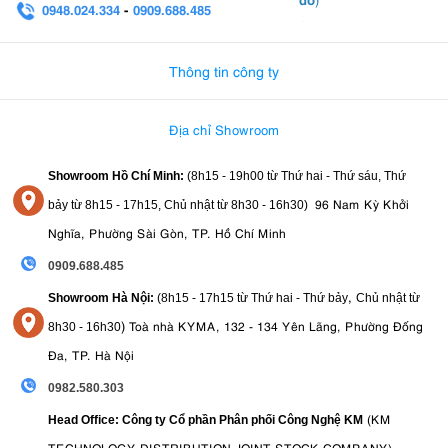
0948.024.334
-
0909.688.485
0982.580.303
-
0938
Thông tin công ty
Địa chỉ Showroom
Showroom Hồ Chí Minh:
(8h15 - 19h00 từ
Thứ hai - Thứ sáu, Thứ
96 Nam Kỳ Khởi
bảy từ
8h15 - 17h15,
Chủ nhật từ 8
h30 - 16h30
)
Nghĩa, Phường Sài Gòn, TP. Hồ Chí Minh
0909.688.485
,
Showroom Hà Nội:
(8h15 - 17h15 từ Thứ hai - Thứ bảy
Chủ nhật từ
)
Toà nhà KYMA, 132 - 134 Yên Lãng, Phường Đống
8
h30 - 16h30
Đa, TP. Hà Nội
0982.580.303
(KM
Head Office: Công ty Cổ phần Phân phối Công Nghệ KM
TECHNOLOGY DISTRIBUTION JOINT STOCK COMPANY)