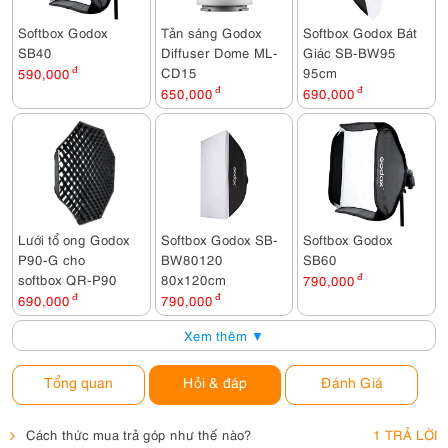
Softbox Godox
Tản sáng Godox
Softbox Godox Bát
SB40
Diffuser Dome ML-
Giác SB-BW95
CD15
95cm
590,000
đ
650,000
đ
690,000
đ
Lưới tổ ong Godox
Softbox Godox SB-
Softbox Godox
P90-G cho
BW80120
SB60
softbox QR-P90
80x120cm
790,000
đ
690,000
đ
790,000
đ
Xem thêm ▼
Tổng quan
Hỏi & đáp
Đánh Giá
Cách thức mua trả góp như thế nào?
1 TRẢ LỜI