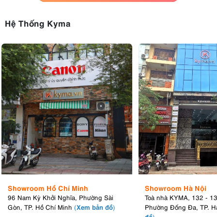
Hệ Thống Kyma
Showroom Hồ Chí Minh
Showroom Hà Nội
96 Nam Kỳ Khởi Nghĩa, Phường Sài
Toà nhà KYMA, 132 - 1
Xem bản đồ
Gòn, TP. Hồ Chí Minh
(
)
Phường Đống Đa, TP. H
đồ
)