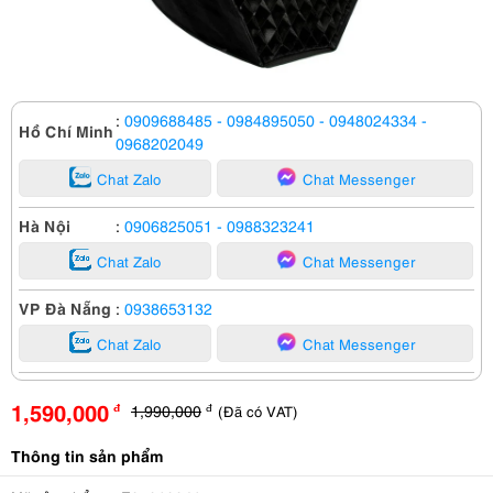
:
0909688485
- 0984895050
- 0948024334
-
Hồ Chí Minh
0968202049
Chat Zalo
Chat Messenger
Hà Nội
:
0906825051
- 0988323241
Chat Zalo
Chat Messenger
VP Đà Nẵng
:
0938653132
Chat Zalo
Chat Messenger
1,590,000
1,990,000
(Đã có VAT)
đ
đ
Thông tin sản phẩm