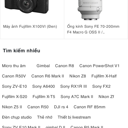
Máy ảnh Fujifilm X100VI (Đen)
Ống kính Sony FE 70-200mm
F4 Macro G OSS II /
SEL70200G2
Tìm kiếm nhiều
Micro thu âm
Gimbal
Canon R8
Canon PowerShot V1
Canon R50V
Canon R6 Mark II
Nikon Z8
Fujifilm X-Half
Sony ZV-E10
Sony A6400
Sony RX1R III
Sony FX2
Fujifilm X-S20
Fujifilm X-T5
Sony A7C Mark II
Nikon Zf
Nikon Z5 II
Canon R50
DJI rs 4
Canon RF 85mm
Đèn chụp studio
Thẻ nhớ
Thiết bị livestream
Sony ZV E10 Mark II
gimbal DJI
Canon R5 Mark II