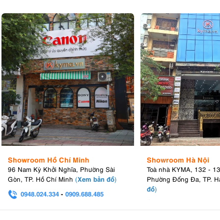
Showroom Hồ Chí Minh
Showroom Hà Nội
96 Nam Kỳ Khởi Nghĩa, Phường Sài
Toà nhà KYMA, 132 - 1
Xem bản đồ
Gòn, TP. Hồ Chí Minh
(
)
Phường Đống Đa, TP. H
đồ
)
0948.024.334
-
0909.688.485
0982.580.303
-
0938