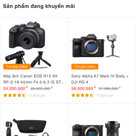
Sản phẩm đang khuyến mãi
Trả góp online
Trả góp online
Máy ảnh Canon EOS R10 Kit
Sony Alpha A7 Mark IV Body +
RF-S 18-45mm F4.5-6.3 IS STM
DJI RS 4
+ Microphone Canon DM-E100
24,200,000
đ
56,000,000
đ
28,000,000
đ
57,990,000
đ
+ Báng tay cầm Canon HG-
10 đánh giá
17 đánh giá
100TBR