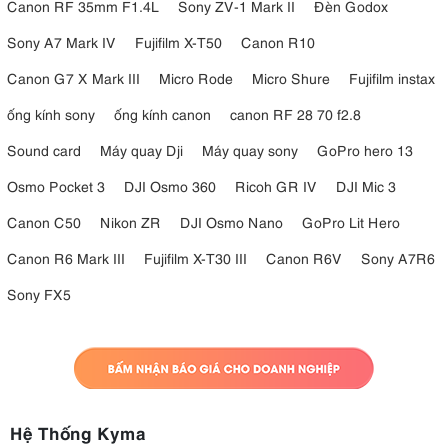
Canon RF 35mm F1.4L
Sony ZV-1 Mark II
Đèn Godox
Sony A7 Mark IV
Fujifilm X-T50
Canon R10
Canon G7 X Mark III
Micro Rode
Micro Shure
Fujifilm instax
ống kính sony
ống kính canon
canon RF 28 70 f2.8
Sound card
Máy quay Dji
Máy quay sony
GoPro hero 13
Osmo Pocket 3
DJI Osmo 360
Ricoh GR IV
DJI Mic 3
Canon C50
Nikon ZR
DJI Osmo Nano
GoPro Lit Hero
Canon R6 Mark III
Fujifilm X-T30 III
Canon R6V
Sony A7R6
Sony FX5
Hệ Thống Kyma