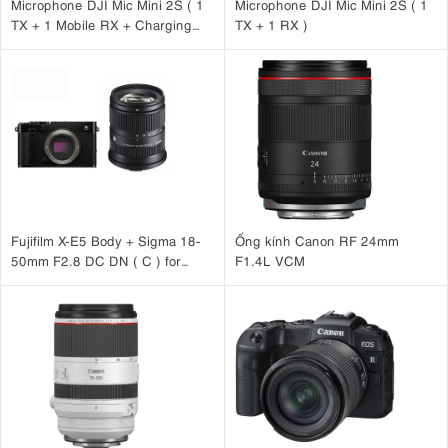
Microphone DJI Mic Mini 2S ( 1
Microphone DJI Mic Mini 2S ( 1
TX + 1 Mobile RX + Charging
TX + 1 RX )
Case )
Fujifilm X-E5 Body + Sigma 18-
Ống kính Canon RF 24mm
50mm F2.8 DC DN ( C ) for
F1.4L VCM
Fujifilm X