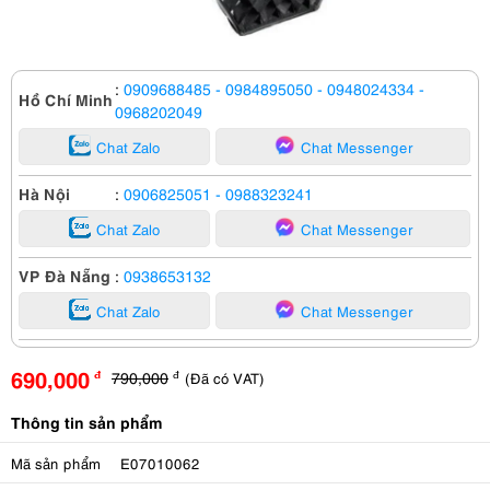
:
0909688485
- 0984895050
- 0948024334
-
Hồ Chí Minh
0968202049
Chat Zalo
Chat Messenger
Hà Nội
:
0906825051
- 0988323241
Chat Zalo
Chat Messenger
VP Đà Nẵng
:
0938653132
Chat Zalo
Chat Messenger
690,000
790,000
(Đã có VAT)
đ
đ
Thông tin sản phẩm
Mã sản phẩm
E07010062