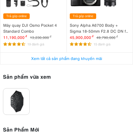
Trả góp online
Trả góp online
Máy quay DJI Osmo Pocket 4
Sony Alpha A6700 Body +
Standard Combo
Sigma 18-50mm F2.8 DC DN for
Sony
11,190,000
đ
45,900,000
đ
13,230,000
đ
49,790,000
đ
19 đánh giá
15 đánh giá
Xem tất cả sản phẩm đang khuyến mãi
Sản phẩm vừa xem
Sản Phẩm Mới