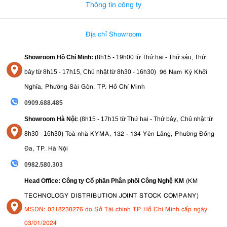
Thông tin công ty
Địa chỉ Showroom
Showroom Hồ Chí Minh:
(8h15 - 19h00 từ
Thứ hai - Thứ sáu, Thứ
96 Nam Kỳ Khởi
bảy từ
8h15 - 17h15,
Chủ nhật từ 8
h30 - 16h30
)
Nghĩa, Phường Sài Gòn, TP. Hồ Chí Minh
0909.688.485
,
Showroom Hà Nội:
(8h15 - 17h15 từ Thứ hai - Thứ bảy
Chủ nhật từ
)
Toà nhà KYMA, 132 - 134 Yên Lãng, Phường Đống
8
h30 - 16h30
Đa, TP. Hà Nội
0982.580.303
(KM
Head Office: Công ty Cổ phần Phân phối Công Nghệ KM
TECHNOLOGY DISTRIBUTION JOINT STOCK COMPANY)
MSDN: 0318238276 do Sở Tài chính TP Hồ Chí Minh cấp ngày
03/01/2024