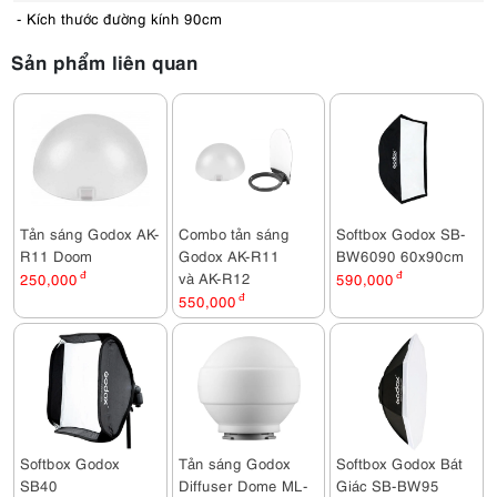
- Kích thước đường kính 90cm
Sản phẩm liên quan
Tản sáng Godox AK-
Combo tản sáng
Softbox Godox SB-
R11 Doom
Godox AK-R11
BW6090 60x90cm
và AK-R12
250,000
đ
590,000
đ
550,000
đ
Softbox Godox
Tản sáng Godox
Softbox Godox Bát
SB40
Diffuser Dome ML-
Giác SB-BW95