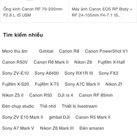
Ống kính Canon RF 70-200mm
Máy ảnh Canon EOS RP Body +
F2.8 L IS USM
RF 24-105mm F4-7.1 IS
STM Nhập khẩu
Tìm kiếm nhiều
Micro thu âm
Gimbal
Canon R8
Canon PowerShot V1
Canon R50V
Canon R6 Mark II
Nikon Z8
Fujifilm X-Half
Sony ZV-E10
Sony A6400
Sony RX1R III
Sony FX2
Fujifilm X-S20
Fujifilm X-T5
Sony A7C Mark II
Nikon Zf
Nikon Z5 II
Canon R50
DJI rs 4
Canon RF 85mm
Đèn chụp studio
Thẻ nhớ
Thiết bị livestream
Sony ZV E10 Mark II
gimbal DJI
Canon R5 Mark II
Sony A7 Mark V
Nikon Z6 Mark III
Đèn amaran