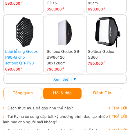
CD15
95cm
590,000
đ
650,000
đ
690,000
đ
Lưới tổ ong Godox
Softbox Godox SB-
Softbox Godox
P90-G cho
BW80120
SB60
softbox QR-P90
80x120cm
790,000
đ
690,000
đ
790,000
đ
Xem thêm ▼
Tổng quan
Hỏi & đáp
Đánh Giá
Cách thức mua trả góp như thế nào?
1 TRẢ LỜI
Tại Kyma có cung cấp bất kỳ chương trình đào tạo nhiếp
1 TRẢ LỜI
ảnh nào cho người mới không?